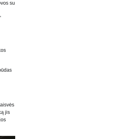
ovos su
“
kos
 būdas
laisvės
ą jis
jos