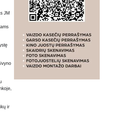
as JM
niams
ystę
aivyno
u
nkoje,
kų ir