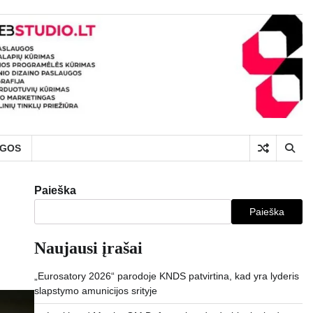
UGOS
Paieška
Paieška
Naujausi įrašai
„Eurosatory 2026“ parodoje KNDS patvirtina, kad yra lyderis
slapstymo amunicijos srityje