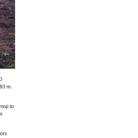
 O
993 m.
moji to
as
nors