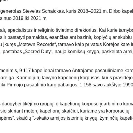
s generolas Steve'as Schaickas, kuris 2018–2021 m. Dirbo kape
os nuo 2019 iki 2021 m.
ų specialistus ir religinio švietimo direktorius. Kai kurie tarnyb
ir pastatyti pamaldas, esančias ant bazinių koplyčių ar skubių 
u įkūręs „Motown Records“, tarnavo kaip privatus Korėjos kare ir
, pastabas „Sacred Duty“, nauja komiksų knyga, paskelbta armi
menimis, 9 117 kapelionai tarnavo Antrajame pasauliniame kare
areiga. Karinio jūrų laivyno kapelionų korpusas, kuris prasidėj
3 iki Pirmojo pasaulinio karo pabaigos; 1 158 savo aukštyje 1990 
s daugybei tikėjimo grupių, o kapelionų korpuso įdarbinimo ko
sio skiriant moterų kapelionų skaičiui, kuriame yra korporacijų
upėms“, skaičių “,-skaito armijos istorinių knygų, žyminčių kapel