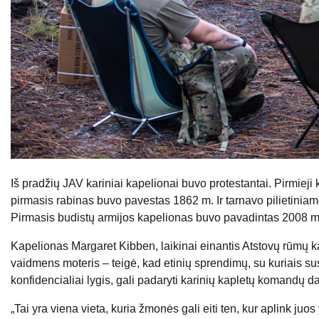
Iš pradžių JAV kariniai kapelionai buvo protestantai. Pirmiej
pirmasis rabinas buvo pavestas 1862 m. Ir tarnavo pilietinia
Pirmasis budistų armijos kapelionas buvo pavadintas 2008 m.
Kapelionas Margaret Kibben, laikinai einantis Atstovų rūmų kap
vaidmens moteris – teigė, kad etinių sprendimų, su kuriais susi
konfidencialiai lygis, gali padaryti karinių kapletų komandų dar
„Tai yra viena vieta, kuria žmonės gali eiti ten, kur aplink juos 