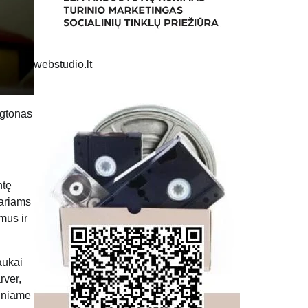
webstudio.lt
ngtonas
ntę
nariams
mus ir
aukai
rver,
tiniame