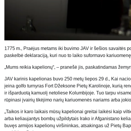
1775 m., Praėjus metams iki buvimo JAV ir šešios savaitės 
paskelbė deklaraciją, kuri nuo to laiko suformavo kariuomenę
„Mums reikia kapelionų“, – pranešė jis, paskatindamas žemyn
JAV karinis kapelionas buvo 250 metų liepos 29 d., Kai nacio
įeina golfo turnyras Fort Džeksone Pietų Karolinoje, kurią r
ir išparduotą kamuolį netoliese Kolumbijoje. Tuo tarpu visame 
rūpinasi įvairių tikėjimo narių kariuomenės nariams arba jokio
„Taikos ir karo laikais mūsų kapelionai greitai laikėsi kaip 
arba keliaujantys bombų užpildytais Irako ir Afganistano kel
buvęs armijos kapelionų viršininkas, atsakingas už Pietų Bap