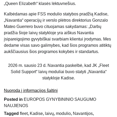
„Queen Elizabeth“ klasės lėktuvnešius.
Kalbėdamas apie FSS modulio statybos pradžią Kadise,
„Navantia“ operacijų ir verslo plėtros direktorius Gonzalo
Mateo Guerrero buvo cituojamas sakydamas: „Darbų
pradžia šioje laivų statykloje yra aiškus Navantia
įsipareigojimo gyvybiškai svarbiam klientui įrodymas. Mes
dedame visas savo galimybes, kad šios programos atitiktų
aukščiausius šios programos kokybės ir standartus.
2026 m. sausio 23 d. Navantia paskelbė, kad JK „Fleet
Solid Support“ laivų moduliai buvo statyti „Navantia“
statykloje Kadise.
Nuoroda į informacijos šaltinį
Posted in
EUROPOS GYNYBININIO SAUGUMO
NAUJIENOS
Tagged
fleet
,
Kadise
,
laivų
,
modulio
,
Navantijos
,