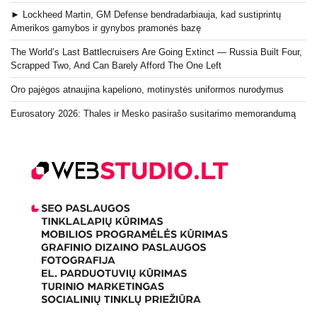
► Lockheed Martin, GM Defense bendradarbiauja, kad sustiprintų
Amerikos gamybos ir gynybos pramonės bazę
The World’s Last Battlecruisers Are Going Extinct — Russia Built Four,
Scrapped Two, And Can Barely Afford The One Left
Oro pajėgos atnaujina kapeliono, motinystės uniformos nurodymus
Eurosatory 2026: Thales ir Mesko pasirašo susitarimo memorandumą