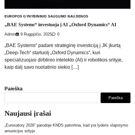
EUROPOS GYNYBININIO SAUGUMO NAUJIENOS
„BAE Systems“ investuoja į AI „Oxford Dynamics“ AI
Admin
9 Rugpjūčio, 2025
0
„BAE Systems“ padarė strateginę investiciją į JK įkurtą
„Deep-Tech“ startuolį „Oxford Dynamics“, kuri
specializuojasi dirbtinio intelekto (AI) ir robotikos srityje,
kaip dalį savo nuolatinio siekio […]
Paieška
Paieška
Naujausi įrašai
„Eurosatory 2026“ parodoje KNDS patvirtina, kad yra lyderis slapstymo
amunicijos srityje