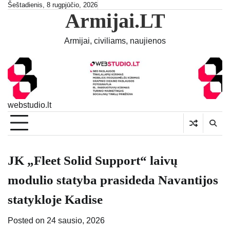
Skip
Šeštadienis, 8 rugpjūčio, 2026
Armijai.LT
to
content
Armijai, civiliams, naujienos
webstudio.lt
JK „Fleet Solid Support“ laivų
modulio statyba prasideda Navantijos
statykloje Kadise
Posted on
24 sausio, 2026