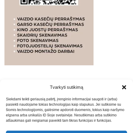
Tvarkyti sutikimą
WEBSTUDIO.LT
© SKAITMENINIO MARKETINGO
Siekdami teikti geriausią patirtį, įrenginio informacijai saugoti ir (arba)
PASLAUGOS. SEO tekstų rašymas, turinio kūrimas,
pasiekti naudojame tokias technologijas kaip slapukus. Jei sutiksime su
straipsnių rašymas ir talpinimas į mūsų valdomas
šiomis technologijomis, galėsime apdoroti duomenis, tokius kaip naršymo
svetaines.2026
Armijai.LT
Theme: Express News By
Adore
elgsena arba unikalūs ID šioje svetainėje. Nesutikimas arba sutikimo
atšaukimas gali neigiamai paveikti tam tikras funkcijas ir funkcijas.
Themes
.