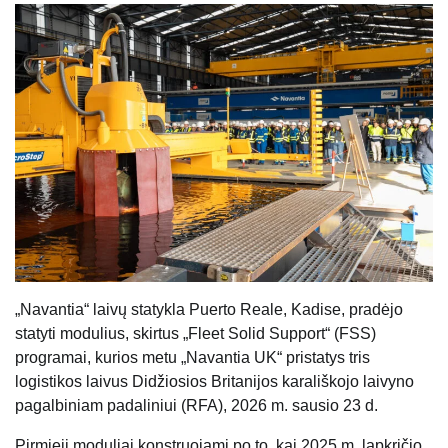
„Navantia“ laivų statykla Puerto Reale, Kadise, pradėjo
statyti modulius, skirtus „Fleet Solid Support“ (FSS)
programai, kurios metu „Navantia UK“ pristatys tris
logistikos laivus Didžiosios Britanijos karališkojo laivyno
pagalbiniam padaliniui (RFA), 2026 m. sausio 23 d.
Pirmieji moduliai konstruojami po to, kai 2025 m. lapkričio