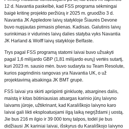
12 d. Navantia paskelbė, kad FSS programa sėkmingai
baigė kritinę projekto peržiūrą ir 2025 m. gruodžio 3 d.
Navantia JK Appledore laivų statykloje Šiaurės Devone
buvo nupjautas pirmasis plienas. Kadisas. Galutinis laivų
surinkimas ir vidurinės laivų dalies statyba vyks Navantia
JK Harland & Wolff laivų statykloje Belfaste.
Trys pagal FSS programą statomi laivai buvo užsakyti
pagal 1,6 milijardo GBP (1,81 milijardo eurų) vertės sutartį,
kuri 2023 m. sausio mėn. buvo sudaryta su Team Resolute,
kurios pagrindinis rangovas yra Navantia UK, o už
projektavimą atsakinga JK BMT grupė.
FSS laivai yra skirti aprūpinti ginkluotę, atsargines dalis,
maistą ir kitas būtiniausias atsargas karinio jūrų laivyno
laivams jūroje, užtikrinant, kad Karališkojo laivyno karo
laivai gali likti eksploatuojami ilgą laiką negrįždami į uostą.
Jie bus 216 m ilgio ir 39 000 tonų talpos, todėl jie bus
didžiausi JK kariniai laivai, išskyrus du Karališkojo laivyno