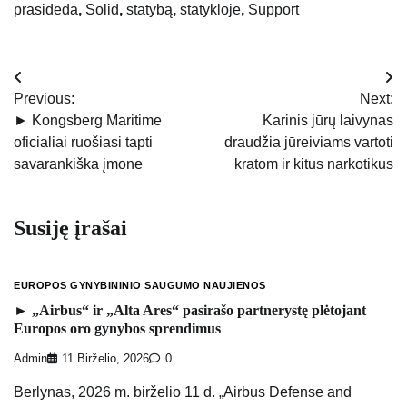
prasideda
,
Solid
,
statybą
,
statykloje
,
Support
Navigacija
Previous:
Next:
tarp
► Kongsberg Maritime
Karinis jūrų laivynas
oficialiai ruošiasi tapti
draudžia jūreiviams vartoti
įrašų
savarankiška įmone
kratom ir kitus narkotikus
Susiję įrašai
EUROPOS GYNYBININIO SAUGUMO NAUJIENOS
► „Airbus“ ir „Alta Ares“ pasirašo partnerystę plėtojant
Europos oro gynybos sprendimus
Admin
11 Birželio, 2026
0
Berlynas, 2026 m. birželio 11 d. „Airbus Defense and