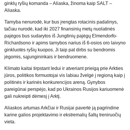
ginklų ryšių komanda – Aliaska, žinoma kaip SALT –
Aliaska.
Tarnyba nenurodė, kur bus įrengtas rotacinis padalinys,
tačiau nurodė, kad iki 2027 finansinių metų nuolatinės
pajėgos bus sudarytos iš Jungtinių pajėgų Elmendorfo-
Richardsono ir apims tarnybos narius iš 6-osios oro laivyno
ginkluotės ryšių kuopos. Ji taip pat dirbs su bendromis
jėgomis, sąjungininkais ir bendruomene.
Klimato kaitai tirpstant ledui ir atveriant prieigą prie Arkties
jūros, politikos formuotojai vis labiau žvelgė į regioną kaip į
politinės ir karinės konkurencijos areną. Gynybos
pareigūnai perspėjo, kad po Ukrainos Rusijos kariuomenė
gali nukreipti dėmesį į Arktį.
Aliaskos artumas Arkčiai ir Rusijai pavertė ją pagrindine
karine galios projektavimo ir ekstremalių šaltų treniruočių
vieta.