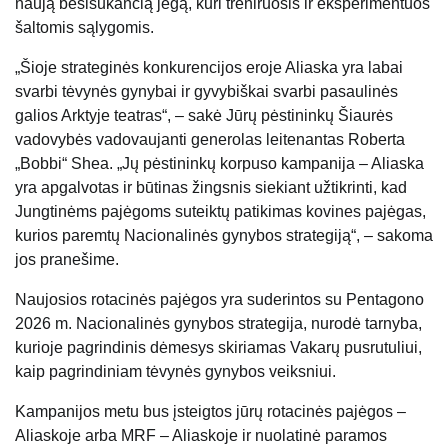
naują besisukančią jėgą, kuri treniruosis ir eksperimentuos
šaltomis sąlygomis.
„Šioje strateginės konkurencijos eroje Aliaska yra labai
svarbi tėvynės gynybai ir gyvybiškai svarbi pasaulinės
galios Arktyje teatras“, – sakė Jūrų pėstininkų Šiaurės
vadovybės vadovaujanti generolas leitenantas Roberta
„Bobbi“ Shea. „Jų pėstininkų korpuso kampanija – Aliaska
yra apgalvotas ir būtinas žingsnis siekiant užtikrinti, kad
Jungtinėms pajėgoms suteiktų patikimas kovines pajėgas,
kurios paremtų Nacionalinės gynybos strategiją“, – sakoma
jos pranešime.
Naujosios rotacinės pajėgos yra suderintos su Pentagono
2026 m. Nacionalinės gynybos strategija, nurodė tarnyba,
kurioje pagrindinis dėmesys skiriamas Vakarų pusrutuliui,
kaip pagrindiniam tėvynės gynybos veiksniui.
Kampanijos metu bus įsteigtos jūrų rotacinės pajėgos –
Aliaskoje arba MRF – Aliaskoje ir nuolatinė paramos