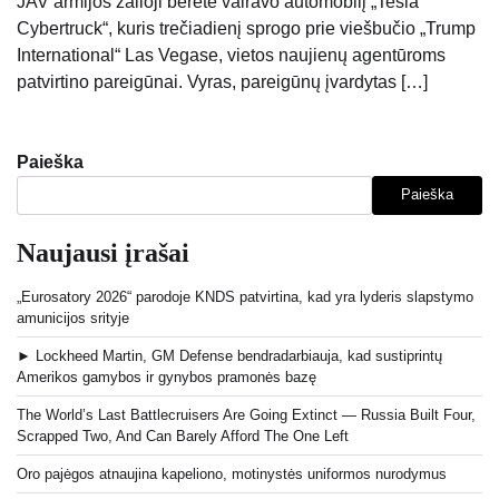
JAV armijos žalioji beretė vairavo automobilį „Tesla
Cybertruck“, kuris trečiadienį sprogo prie viešbučio „Trump
International“ Las Vegase, vietos naujienų agentūroms
patvirtino pareigūnai. Vyras, pareigūnų įvardytas […]
Paieška
Paieška
Naujausi įrašai
„Eurosatory 2026“ parodoje KNDS patvirtina, kad yra lyderis slapstymo
amunicijos srityje
► Lockheed Martin, GM Defense bendradarbiauja, kad sustiprintų
Amerikos gamybos ir gynybos pramonės bazę
The World’s Last Battlecruisers Are Going Extinct — Russia Built Four,
Scrapped Two, And Can Barely Afford The One Left
Oro pajėgos atnaujina kapeliono, motinystės uniformos nurodymus