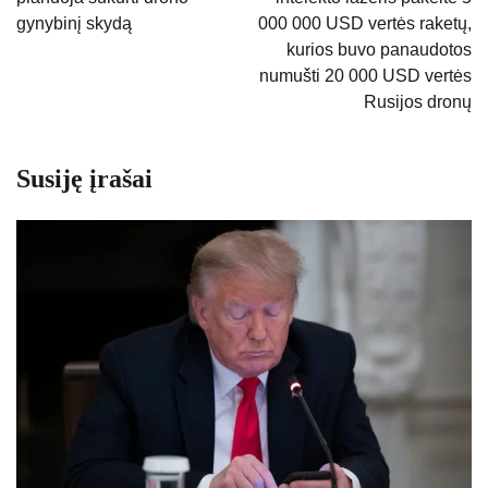
įrašų
gynybinį skydą
000 000 USD vertės raketų,
kurios buvo panaudotos
numušti 20 000 USD vertės
Rusijos dronų
Susiję įrašai