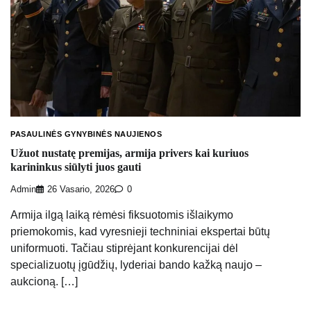
PASAULINĖS GYNYBINĖS NAUJIENOS
Užuot nustatę premijas, armija privers kai kuriuos
karininkus siūlyti juos gauti
Admin
26 Vasario, 2026
0
Armija ilgą laiką rėmėsi fiksuotomis išlaikymo
priemokomis, kad vyresnieji techniniai ekspertai būtų
uniformuoti. Tačiau stiprėjant konkurencijai dėl
specializuotų įgūdžių, lyderiai bando kažką naujo –
aukcioną. […]