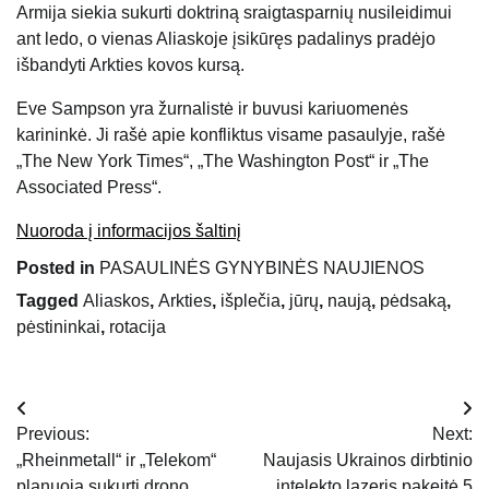
Armija siekia sukurti doktriną sraigtasparnių nusileidimui
ant ledo, o vienas Aliaskoje įsikūręs padalinys pradėjo
išbandyti Arkties kovos kursą.
Eve Sampson yra žurnalistė ir buvusi kariuomenės
karininkė. Ji rašė apie konfliktus visame pasaulyje, rašė
„The New York Times“, „The Washington Post“ ir „The
Associated Press“.
Nuoroda į informacijos šaltinį
Posted in
PASAULINĖS GYNYBINĖS NAUJIENOS
Tagged
Aliaskos
,
Arkties
,
išplečia
,
jūrų
,
naują
,
pėdsaką
,
pėstininkai
,
rotacija
Navigacija
Previous:
Next:
tarp
„Rheinmetall“ ir „Telekom“
Naujasis Ukrainos dirbtinio
planuoja sukurti drono
intelekto lazeris pakeitė 5