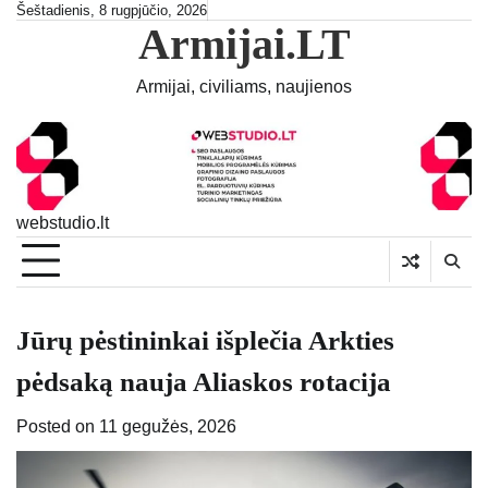
Skip
Šeštadienis, 8 rugpjūčio, 2026
Armijai.LT
to
content
Armijai, civiliams, naujienos
webstudio.lt
Jūrų pėstininkai išplečia Arkties
pėdsaką nauja Aliaskos rotacija
Posted on
11 gegužės, 2026