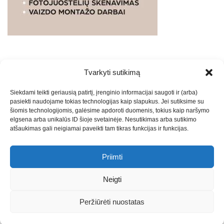
Tvarkyti sutikimą
WEBSTUDIO.LT
© SKAITMENINIO MARKETINGO
Siekdami teikti geriausią patirtį, įrenginio informacijai saugoti ir (arba)
PASLAUGOS. SEO tekstų rašymas, turinio kūrimas,
pasiekti naudojame tokias technologijas kaip slapukus. Jei sutiksime su
straipsnių rašymas ir talpinimas į mūsų valdomas
šiomis technologijomis, galėsime apdoroti duomenis, tokius kaip naršymo
svetaines.2026
Armijai.LT
Theme: Express News By
Adore
elgsena arba unikalūs ID šioje svetainėje. Nesutikimas arba sutikimo
atšaukimas gali neigiamai paveikti tam tikras funkcijas ir funkcijas.
Themes
.
Priimti
Draugai: -
Marketingo agentūra
-
Teisinės
konsultacijos
-
Skaidrių skenavimas
-
Klaipedos miesto
Neigti
naujienos
-
Miesto naujienos
-
Saulius Narbutas
-
Įvaizdžio
kūrimas
-
Veidoskaita
-
Teniso treniruotės
- Pranešimai spaudai
Peržiūrėti nuostatas
-
Kauno naujienos
-
Regionų naujienos
-
Palangos naujienos