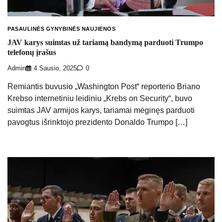
PASAULINĖS GYNYBINĖS NAUJIENOS
JAV karys suimtas už tariamą bandymą parduoti Trumpo
telefonų įrašus
Admin
4 Sausio, 2025
0
Remiantis buvusio „Washington Post“ reporterio Briano
Krebso internetiniu leidiniu „Krebs on Security“, buvo
suimtas JAV armijos karys, tariamai mėginęs parduoti
pavogtus išrinktojo prezidento Donaldo Trumpo […]