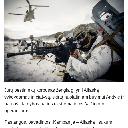
Jūrų pėstininkų korpusas žengia gilyn į Aliaską
vykdydamas iniciatyvą, skirtą nuolatiniam buvimui Arktyje ir
paruošti tarnybos narius ekstremalioms šalčio oro
operacijoms.
Pastangos, pavadintos „Kampanija – Aliaska“, sukurs