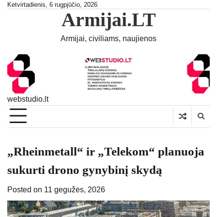
Skip
Ketvirtadienis, 6 rugpjūčio, 2026
Armijai.LT
to
content
Armijai, civiliams, naujienos
webstudio.lt
„Rheinmetall“ ir „Telekom“ planuoja
sukurti drono gynybinį skydą
Posted on
11 gegužės, 2026