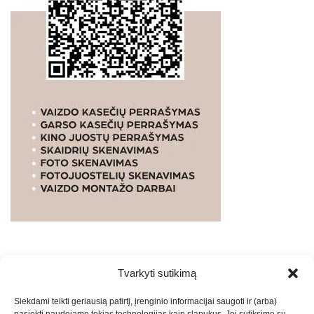
Tvarkyti sutikimą
WEBSTUDIO.LT
© SKAITMENINIO MARKETINGO
Siekdami teikti geriausią patirtį, įrenginio informacijai saugoti ir (arba)
PASLAUGOS. SEO tekstų rašymas, turinio kūrimas,