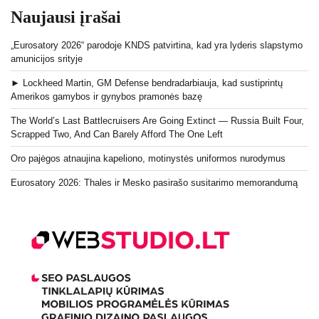
Naujausi įrašai
„Eurosatory 2026“ parodoje KNDS patvirtina, kad yra lyderis slapstymo
amunicijos srityje
► Lockheed Martin, GM Defense bendradarbiauja, kad sustiprintų
Amerikos gamybos ir gynybos pramonės bazę
The World’s Last Battlecruisers Are Going Extinct — Russia Built Four,
Scrapped Two, And Can Barely Afford The One Left
Oro pajėgos atnaujina kapeliono, motinystės uniformos nurodymus
Eurosatory 2026: Thales ir Mesko pasirašo susitarimo memorandumą