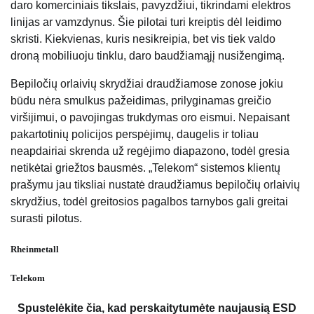
daro komerciniais tikslais, pavyzdžiui, tikrindami elektros
linijas ar vamzdynus. Šie pilotai turi kreiptis dėl leidimo
skristi. Kiekvienas, kuris nesikreipia, bet vis tiek valdo
droną mobiliuoju tinklu, daro baudžiamąjį nusižengimą.
Bepiločių orlaivių skrydžiai draudžiamose zonose jokiu
būdu nėra smulkus pažeidimas, prilyginamas greičio
viršijimui, o pavojingas trukdymas oro eismui. Nepaisant
pakartotinių policijos perspėjimų, daugelis ir toliau
neapdairiai skrenda už regėjimo diapazono, todėl gresia
netikėtai griežtos bausmės. „Telekom“ sistemos klientų
prašymu jau tiksliai nustatė draudžiamus bepiločių orlaivių
skrydžius, todėl greitosios pagalbos tarnybos gali greitai
surasti pilotus.
Rheinmetall
Telekom
Spustelėkite čia, kad perskaitytumėte naujausią ESD