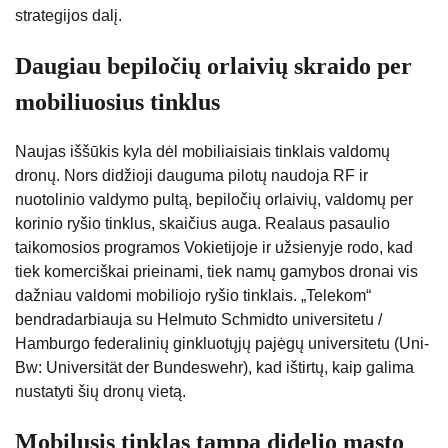
strategijos dalį.
Daugiau bepiločių orlaivių skraido per
mobiliuosius tinklus
Naujas iššūkis kyla dėl mobiliaisiais tinklais valdomų
dronų. Nors didžioji dauguma pilotų naudoja RF ir
nuotolinio valdymo pultą, bepiločių orlaivių, valdomų per
korinio ryšio tinklus, skaičius auga. Realaus pasaulio
taikomosios programos Vokietijoje ir užsienyje rodo, kad
tiek komerciškai prieinami, tiek namų gamybos dronai vis
dažniau valdomi mobiliojo ryšio tinklais. „Telekom“
bendradarbiauja su Helmuto Schmidto universitetu /
Hamburgo federalinių ginkluotųjų pajėgų universitetu (Uni-
Bw: Universität der Bundeswehr), kad ištirtų, kaip galima
nustatyti šių dronų vietą.
Mobilusis tinklas tampa didelio masto