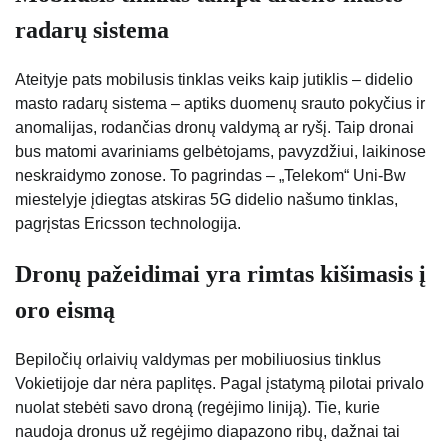
radarų sistema
Ateityje pats mobilusis tinklas veiks kaip jutiklis – didelio
masto radarų sistema – aptiks duomenų srauto pokyčius ir
anomalijas, rodančias dronų valdymą ar ryšį. Taip dronai
bus matomi avariniams gelbėtojams, pavyzdžiui, laikinose
neskraidymo zonose. To pagrindas – „Telekom“ Uni-Bw
miestelyje įdiegtas atskiras 5G didelio našumo tinklas,
pagrįstas Ericsson technologija.
Dronų pažeidimai yra rimtas kišimasis į
oro eismą
Bepiločių orlaivių valdymas per mobiliuosius tinklus
Vokietijoje dar nėra paplitęs. Pagal įstatymą pilotai privalo
nuolat stebėti savo droną (regėjimo liniją). Tie, kurie
naudoja dronus už regėjimo diapazono ribų, dažnai tai