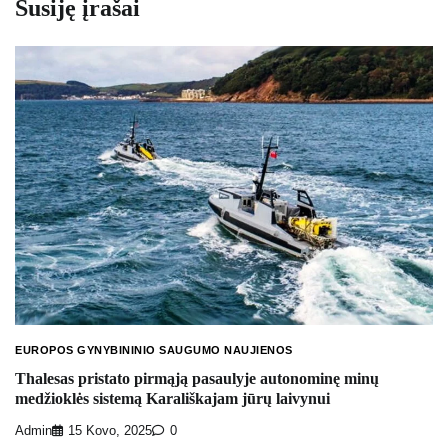
Susiję įrašai
EUROPOS GYNYBININIO SAUGUMO NAUJIENOS
Thalesas pristato pirmąją pasaulyje autonominę minų
medžioklės sistemą Karališkajam jūrų laivynui
Admin
15 Kovo, 2025
0