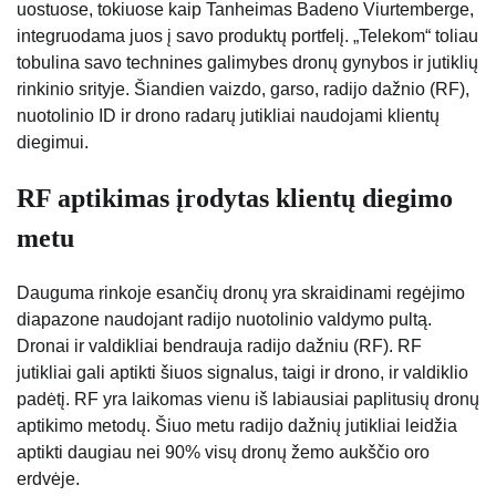
uostuose, tokiuose kaip Tanheimas Badeno Viurtemberge,
integruodama juos į savo produktų portfelį. „Telekom“ toliau
tobulina savo technines galimybes dronų gynybos ir jutiklių
rinkinio srityje. Šiandien vaizdo, garso, radijo dažnio (RF),
nuotolinio ID ir drono radarų jutikliai naudojami klientų
diegimui.
RF aptikimas įrodytas klientų diegimo
metu
Dauguma rinkoje esančių dronų yra skraidinami regėjimo
diapazone naudojant radijo nuotolinio valdymo pultą.
Dronai ir valdikliai bendrauja radijo dažniu (RF). RF
jutikliai gali aptikti šiuos signalus, taigi ir drono, ir valdiklio
padėtį. RF yra laikomas vienu iš labiausiai paplitusių dronų
aptikimo metodų. Šiuo metu radijo dažnių jutikliai leidžia
aptikti daugiau nei 90% visų dronų žemo aukščio oro
erdvėje.