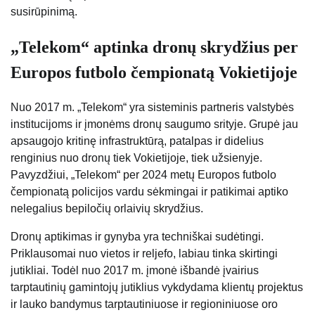
susirūpinimą.
„Telekom“ aptinka dronų skrydžius per
Europos futbolo čempionatą Vokietijoje
Nuo 2017 m. „Telekom“ yra sisteminis partneris valstybės
institucijoms ir įmonėms dronų saugumo srityje. Grupė jau
apsaugojo kritinę infrastruktūrą, patalpas ir didelius
renginius nuo dronų tiek Vokietijoje, tiek užsienyje.
Pavyzdžiui, „Telekom“ per 2024 metų Europos futbolo
čempionatą policijos vardu sėkmingai ir patikimai aptiko
nelegalius bepiločių orlaivių skrydžius.
Dronų aptikimas ir gynyba yra techniškai sudėtingi.
Priklausomai nuo vietos ir reljefo, labiau tinka skirtingi
jutikliai. Todėl nuo 2017 m. įmonė išbandė įvairius
tarptautinių gamintojų jutiklius vykdydama klientų projektus
ir lauko bandymus tarptautiniuose ir regioniniuose oro