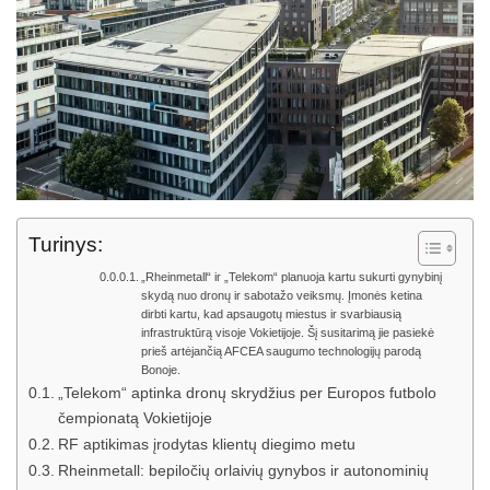
Turinys:
„Rheinmetall“ ir „Telekom“ planuoja kartu sukurti gynybinį
skydą nuo dronų ir sabotažo veiksmų. Įmonės ketina
dirbti kartu, kad apsaugotų miestus ir svarbiausią
infrastruktūrą visoje Vokietijoje. Šį susitarimą jie pasiekė
prieš artėjančią AFCEA saugumo technologijų parodą
Bonoje.
„Telekom“ aptinka dronų skrydžius per Europos futbolo
čempionatą Vokietijoje
RF aptikimas įrodytas klientų diegimo metu
Rheinmetall: bepiločių orlaivių gynybos ir autonominių