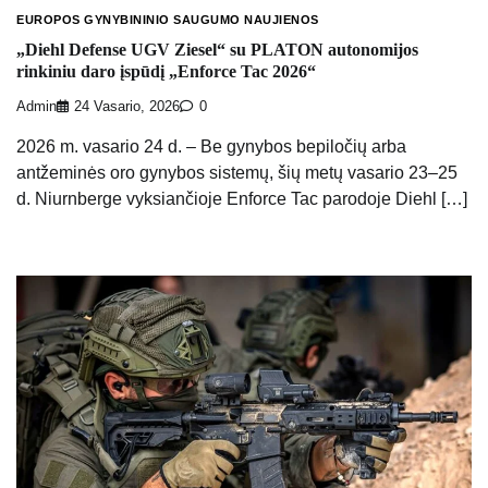
EUROPOS GYNYBININIO SAUGUMO NAUJIENOS
„Diehl Defense UGV Ziesel“ su PLATON autonomijos
rinkiniu daro įspūdį „Enforce Tac 2026“
Admin
24 Vasario, 2026
0
2026 m. vasario 24 d. – Be gynybos bepiločių arba
antžeminės oro gynybos sistemų, šių metų vasario 23–25
d. Niurnberge vyksiančioje Enforce Tac parodoje Diehl […]