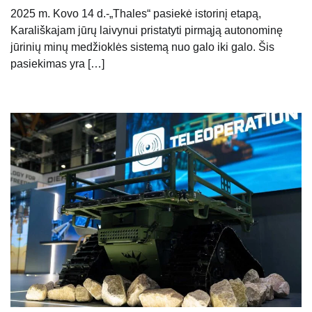
2025 m. Kovo 14 d.-„Thales“ pasiekė istorinį etapą,
Karališkajam jūrų laivynui pristatyti pirmąją autonominę
jūrinių minų medžioklės sistemą nuo galo iki galo. Šis
pasiekimas yra […]