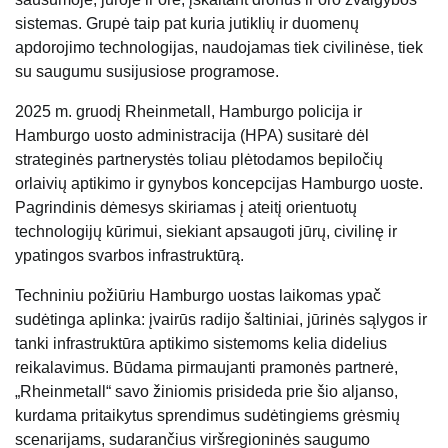
sistemas. Grupė taip pat kuria jutiklių ir duomenų
apdorojimo technologijas, naudojamas tiek civilinėse, tiek
su saugumu susijusiose programose.
2025 m. gruodį Rheinmetall, Hamburgo policija ir
Hamburgo uosto administracija (HPA) susitarė dėl
strateginės partnerystės toliau plėtodamos bepiločių
orlaivių aptikimo ir gynybos koncepcijas Hamburgo uoste.
Pagrindinis dėmesys skiriamas į ateitį orientuotų
technologijų kūrimui, siekiant apsaugoti jūrų, civilinę ir
ypatingos svarbos infrastruktūrą.
Techniniu požiūriu Hamburgo uostas laikomas ypač
sudėtinga aplinka: įvairūs radijo šaltiniai, jūrinės sąlygos ir
tanki infrastruktūra aptikimo sistemoms kelia didelius
reikalavimus. Būdama pirmaujanti pramonės partnerė,
„Rheinmetall“ savo žiniomis prisideda prie šio aljanso,
kurdama pritaikytus sprendimus sudėtingiems grėsmių
scenarijams, sudarančius viršregioninės saugumo