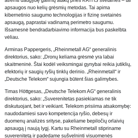
atremti daugybę galimų atakų prieš KRITIS svetaines – tai
apsaugos nuo kelių grėsmių metodas. Tai apima
kibernetinio saugumo technologijas ir fizinę svetainės
apsaugą, paprastai vadinamą perimetro saugumu.
Išsamesnė bendradarbiavimo informacija bus paskelbta
vėliau.
Arminas Pappergeris, „Rheinmetall AG“ generalinis
direktorius, sako: „Dronų keliama grėsmė yra labai
skaitmeninė. Štai kodėl veiksmingai gynybai reikia jutiklių,
efektorių ir saugių ryšių tinklų derinio. „Rheinmetall“ ir
„Deutsche Telekom“ sujungia būtent šias galimybes.
Timas Höttgesas, „Deutsche Telekom AG“ generalinis
direktorius, sako: „Suverenitetas pasiekiamas ne tik
diskutuojant, bet ir veikiant. Telekom prisiima atsakomybę:
naudodamiesi savo kompetencija ryšio, debesų ir
duomenų analizės srityse, pakeliame bepiločių orlaivių
apsaugą į naują lygį. Kartu su Rheinmetall stipriname
suverenitetą ir padedame sušvelninti visuomenės