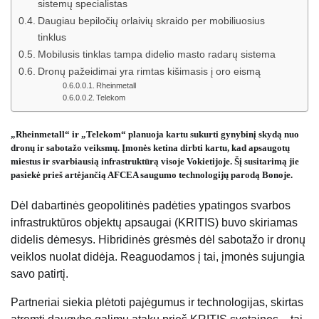
sistemų specialistas
Daugiau bepiločių orlaivių skraido per mobiliuosius
tinklus
Mobilusis tinklas tampa didelio masto radarų sistema
Dronų pažeidimai yra rimtas kišimasis į oro eismą
Rheinmetall
Telekom
„Rheinmetall“ ir „Telekom“ planuoja kartu sukurti gynybinį skydą nuo
dronų ir sabotažo veiksmų. Įmonės ketina dirbti kartu, kad apsaugotų
miestus ir svarbiausią infrastruktūrą visoje Vokietijoje. Šį susitarimą jie
pasiekė prieš artėjančią AFCEA saugumo technologijų parodą Bonoje.
Dėl dabartinės geopolitinės padėties ypatingos svarbos
infrastruktūros objektų apsaugai (KRITIS) buvo skiriamas
didelis dėmesys. Hibridinės grėsmės dėl sabotažo ir dronų
veiklos nuolat didėja. Reaguodamos į tai, įmonės sujungia
savo patirtį.
Partneriai siekia plėtoti pajėgumus ir technologijas, skirtas