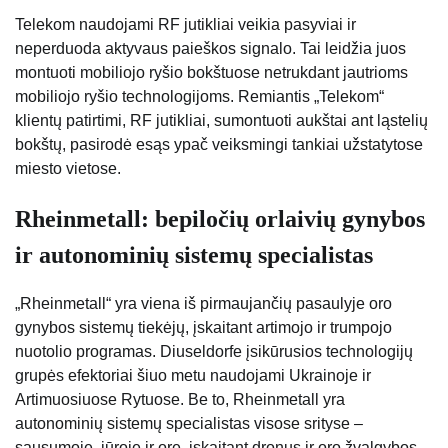
Telekom naudojami RF jutikliai veikia pasyviai ir
neperduoda aktyvaus paieškos signalo. Tai leidžia juos
montuoti mobiliojo ryšio bokštuose netrukdant jautrioms
mobiliojo ryšio technologijoms. Remiantis „Telekom“
klientų patirtimi, RF jutikliai, sumontuoti aukštai ant ląstelių
bokštų, pasirodė esąs ypač veiksmingi tankiai užstatytose
miesto vietose.
Rheinmetall: bepiločių orlaivių gynybos
ir autonominių sistemų specialistas
„Rheinmetall“ yra viena iš pirmaujančių pasaulyje oro
gynybos sistemų tiekėjų, įskaitant artimojo ir trumpojo
nuotolio programas. Diuseldorfe įsikūrusios technologijų
grupės efektoriai šiuo metu naudojami Ukrainoje ir
Artimuosiuose Rytuose. Be to, Rheinmetall yra
autonominių sistemų specialistas visose srityse –
sausumoje, jūroje ir ore, įskaitant dronus ir oro žvalgybos