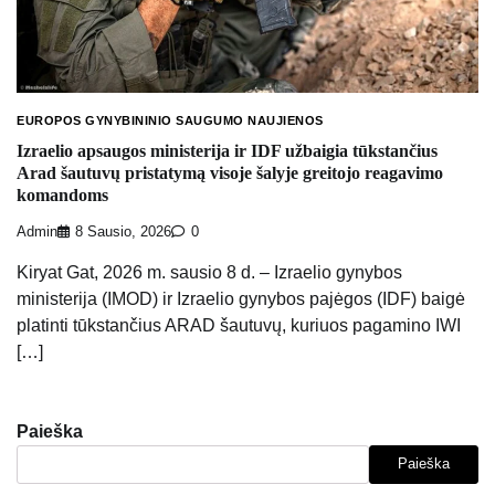
EUROPOS GYNYBININIO SAUGUMO NAUJIENOS
Izraelio apsaugos ministerija ir IDF užbaigia tūkstančius
Arad šautuvų pristatymą visoje šalyje greitojo reagavimo
komandoms
Admin
8 Sausio, 2026
0
Kiryat Gat, 2026 m. sausio 8 d. – Izraelio gynybos
ministerija (IMOD) ir Izraelio gynybos pajėgos (IDF) baigė
platinti tūkstančius ARAD šautuvų, kuriuos pagamino IWI
[…]
Paieška
Paieška