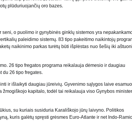
otų plūduriuojančių oro bazes.
er seni, o puolimo ir gynybinės ginklų sistemos yra nepakankam
ertikalių paleidimo sistemų. 83 tipo pakeitimo naikintojų progra
etų naikinimo parkas turėtų būti išplėstas nuo šešių iki aštuon
umo. 26 tipo fregatos programa reikalauja dėmesio ir daugiau
t du 26 tipo fregates.
rbinti ir išlaikyti daugiau jūreivių. Gyvenimo sąlygos laive esamu
ta žmogiškojo kapitalo, todėl tai reikalauja viso Gynybos minister
ūkius, su kuriais susiduria Karališkojo jūrų laivyno. Politikos
aivyną, kuris galėtų spręsti grėsmes Euro-Atlante ir net Indo-Rami