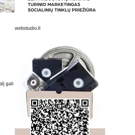
webstudio.lt
lį gali