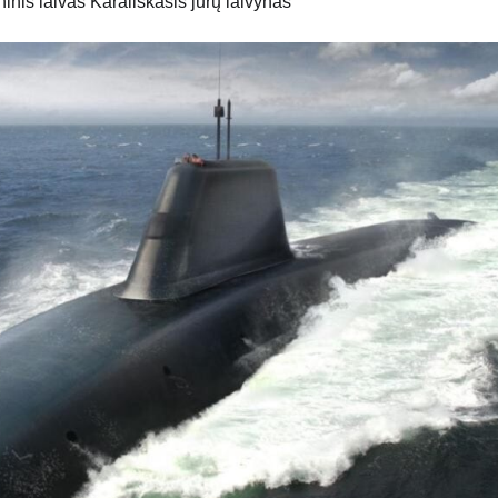
nis laivas Karališkasis jūrų laivynas