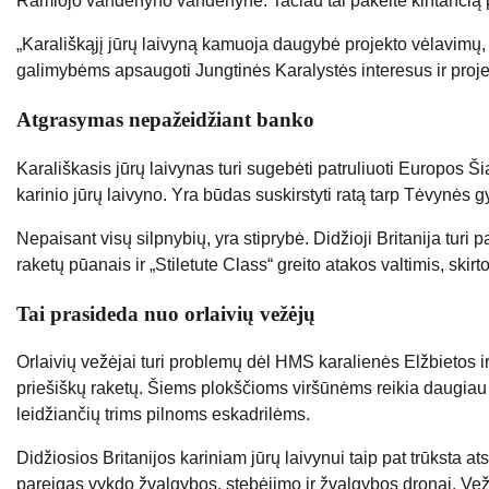
Ramiojo vandenyno vandenyne. Tačiau tai pakeitė kintančią po
„Karališkąjį jūrų laivyną kamuoja daugybė projekto vėlavimų, i
galimybėms apsaugoti Jungtinės Karalystės interesus ir projek
Atgrasymas nepažeidžiant banko
Karališkasis jūrų laivynas turi sugebėti patruliuoti Europos Šiau
karinio jūrų laivyno. Yra būdas suskirstyti ratą tarp Tėvynės
Nepaisant visų silpnybių, yra stiprybė. Didžioji Britanija tur
raketų pūanais ir „Stiletute Class“ greito atakos valtimis, skir
Tai prasideda nuo orlaivių vežėjų
Orlaivių vežėjai turi problemų dėl HMS karalienės Elžbietos 
priešiškų raketų. Šiems plokščioms viršūnėms reikia daugiau o
leidžiančių trims pilnoms eskadrilėms.
Didžiosios Britanijos kariniam jūrų laivynui taip pat trūksta at
pareigas vykdo žvalgybos, stebėjimo ir žvalgybos dronai. Vežė