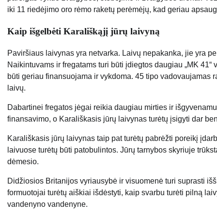
iki 11 riedėjimo oro rėmo raketų perėmėjų, kad geriau apsaug
Kaip išgelbėti Karališkąjį jūrų laivyną
Paviršiaus laivynas yra netvarka. Laivų nepakanka, jie yra p
Naikintuvams ir fregatams turi būti įdiegtos daugiau „MK 41“ v
būti geriau finansuojama ir vykdoma. 45 tipo vadovaujamas rak
laivų.
Dabartinei fregatos jėgai reikia daugiau mirties ir išgyvenam
finansavimo, o Karališkasis jūrų laivynas turėtų įsigyti dar ben
Karališkasis jūrų laivynas taip pat turėtų pabrėžti poreikį įda
laivuose turėtų būti patobulintos. Jūrų tarnybos skyriuje trūks
dėmesio.
Didžiosios Britanijos vyriausybė ir visuomenė turi suprasti išš
formuotojai turėtų aiškiai išdėstyti, kaip svarbu turėti pilną l
vandenyno vandenyne.