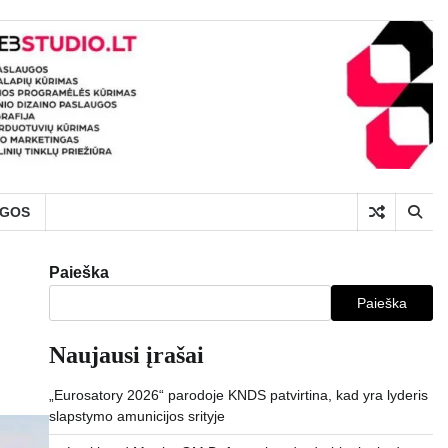
UGOS
Paieška
Paieška
Naujausi įrašai
„Eurosatory 2026“ parodoje KNDS patvirtina, kad yra lyderis
slapstymo amunicijos srityje