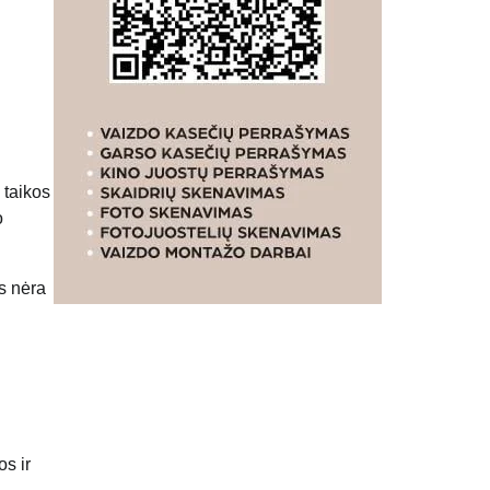
 taikos
o
as nėra
os ir