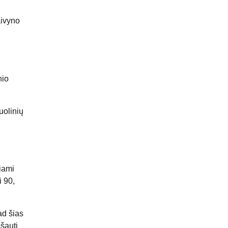
aivyno
nio
uolinių
iami
i 90,
ad šias
šauti