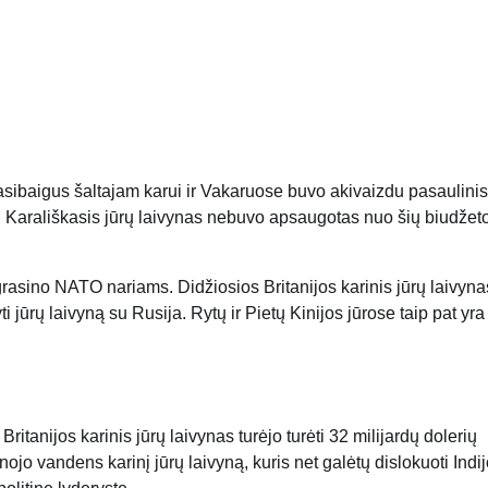
asibaigus šaltajam karui ir Vakaruose buvo akivaizdu pasaulinis
 Karališkasis jūrų laivynas nebuvo apsaugotas nuo šių biudžet
 grasino NATO nariams. Didžiosios Britanijos karinis jūrų laivyn
 jūrų laivyną su Rusija. Rytų ir Pietų Kinijos jūrose taip pat yra
tanijos karinis jūrų laivynas turėjo turėti 32 milijardų dolerių
lynojo vandens karinį jūrų laivyną, kuris net galėtų dislokuoti Indij