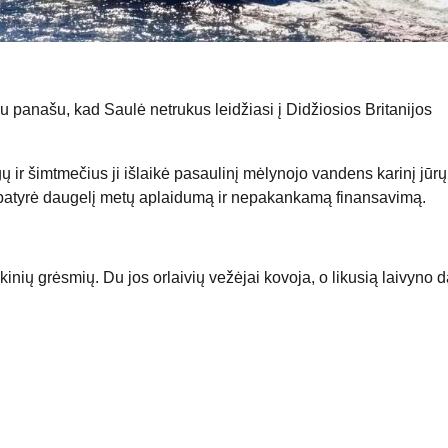
au panašu, kad Saulė netrukus leidžiasi į Didžiosios Britanijos
gų ir šimtmečius ji išlaikė pasaulinį mėlynojo vandens karinį jūrų
ir patyrė daugelį metų aplaidumą ir nepakankamą finansavimą.
kinių grėsmių. Du jos orlaivių vežėjai kovoja, o likusią laivyno da