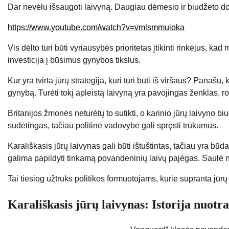
Dar nevėlu išsaugoti laivyną. Daugiau dėmesio ir biudžeto dol
https://www.youtube.com/watch?v=vmlsmmuioka
Vis dėlto turi būti vyriausybės prioritetas įtikinti rinkėjus, ka
investicija į būsimus gynybos tikslus.
Kur yra tvirta jūrų strategija, kuri turi būti iš viršaus? Panašu
gynybą. Turėti tokį apleistą laivyną yra pavojingas ženklas, 
Britanijos žmonės neturėtų to sutikti, o karinio jūrų laivyno 
sudėtingas, tačiau politinė vadovybė gali spręsti trūkumus.
Karališkasis jūrų laivynas gali būti ištuštintas, tačiau yra būd
galima papildyti tinkamą povandeninių laivų pajėgas. Saulė net
Tai tiesiog užtruks politikos formuotojams, kurie supranta jūrų 
Karališkasis jūrų laivynas: Istorija nuotr