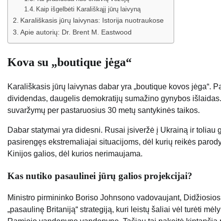
Kaip išgelbėti Karališkąjį jūrų laivyną
Karališkasis jūrų laivynas: Istorija nuotraukose
Apie autorių: Dr. Brent M. Eastwood
Kova su „boutique jėga“
Karališkasis jūrų laivynas dabar yra „boutique kovos jėga“. P
dividendas, daugelis demokratijų sumažino gynybos išlaidas.
suvaržymų per pastaruosius 30 metų santykinės taikos.
Dabar statymai yra didesni. Rusai įsiveržė į Ukrainą ir toliau
pasirengęs ekstremaliajai situacijoms, dėl kurių reikės parodyti
Kinijos galios, dėl kurios nerimaujama.
Kas nutiko pasaulinei jūrų galios projekcijai?
Ministro pirmininko Boriso Johnsono vadovaujant, Didžiosios Bri
„pasaulinę Britaniją“ strategiją, kuri leistų šaliai vėl turėti mė