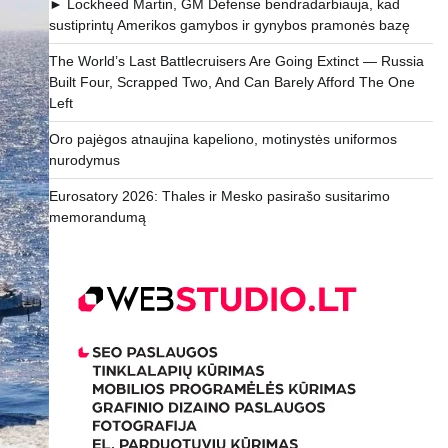
► Lockheed Martin, GM Defense bendradarbiauja, kad
sustiprintų Amerikos gamybos ir gynybos pramonės bazę
The World’s Last Battlecruisers Are Going Extinct — Russia
Built Four, Scrapped Two, And Can Barely Afford The One
Left
Oro pajėgos atnaujina kapeliono, motinystės uniformos
nurodymus
Eurosatory 2026: Thales ir Mesko pasirašo susitarimo
memorandumą