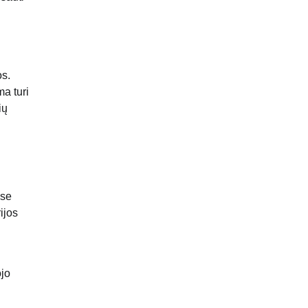
os.
ma turi
ių
ose
ijos
ojo