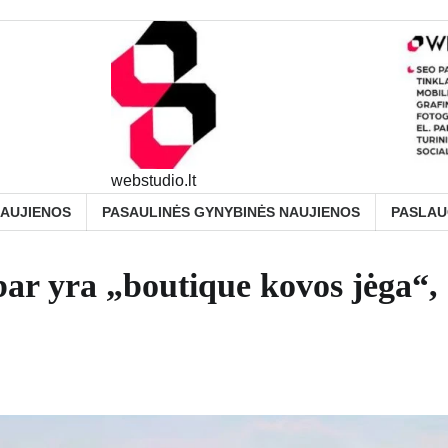
webstudio.lt
NAUJIENOS
PASAULINĖS GYNYBINĖS NAUJIENOS
PASLA
bar yra „boutique kovos jėga“,