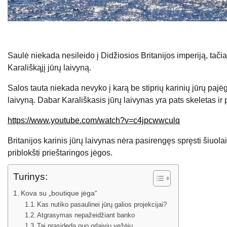
Saulė niekada nesileido į Didžiosios Britanijos imperiją, tači
Karališkąjį jūrų laivyną.
Salos tauta niekada nevyko į karą be stiprių karinių jūrų pajė
laivyną. Dabar Karališkasis jūrų laivynas yra pats skeletas 
https://www.youtube.com/watch?v=c4jpcwwculq
Britanijos karinis jūrų laivynas nėra pasirengęs spręsti šiuolai
priblokšti prieštaringos jėgos.
Turinys:
Kova su „boutique jėga“
Kas nutiko pasaulinei jūrų galios projekcijai?
Atgrasymas nepažeidžiant banko
Tai prasideda nuo orlaivių vežėjų