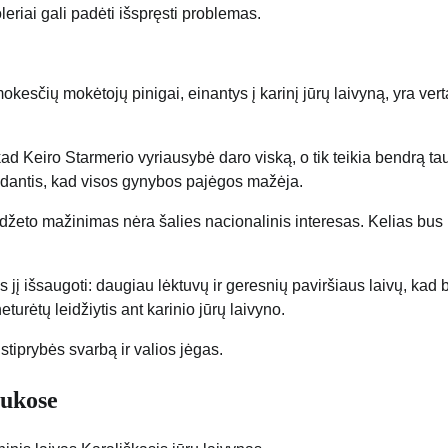
eriai gali padėti išspręsti problemas.
d mokesčių mokėtojų pinigai, einantys į karinį jūrų laivyną, yra vert
, kad Keiro Starmerio vyriausybė daro viską, o tik teikia bendrą ta
rodantis, kad visos gynybos pajėgos mažėja.
biudžeto mažinimas nėra šalies nacionalinis interesas. Kelias bus
as jį išsaugoti: daugiau lėktuvų ir geresnių paviršiaus laivų, kad 
urėtų leidžiytis ant karinio jūrų laivyno.
stiprybės svarbą ir valios jėgas.
aukose