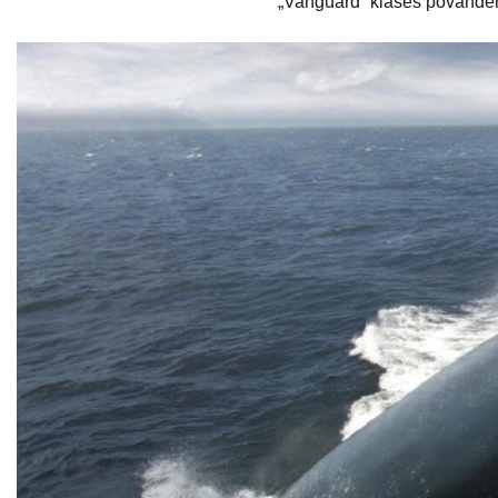
„Vanguard“ klasės povandeni