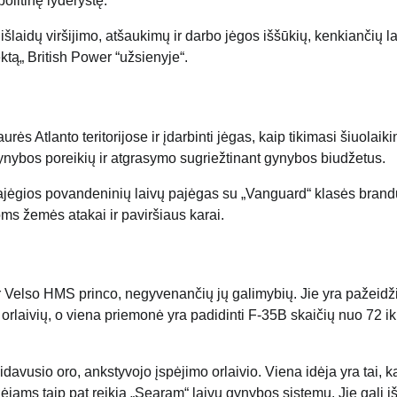
litinę lyderystę.
šlaidų viršijimo, atšaukimų ir darbo jėgos iššūkių, kenkiančių l
tą„ British Power “užsienyje“.
rės Atlanto teritorijose ir įdarbinti jėgas, kaip tikimasi šiuolaiki
 gynybos poreikių ir atgrasymo sugriežtinant gynybos biudžetus.
i pajėgios povandeninių laivų pajėgas su „Vanguard“ klasės brand
toms žemės atakai ir paviršiaus karai.
ir Velso HMS princo, negyvenančių jų galimybių. Jie yra pažeidž
rlaivių, o viena priemonė yra padidinti F-35B skaičių nuo 72 ik
sidavusio oro, ankstyvojo įspėjimo orlaivio. Viena idėja yra tai, k
jams taip pat reikia „Searam“ laivų gynybos sistemų. Jie gali iš