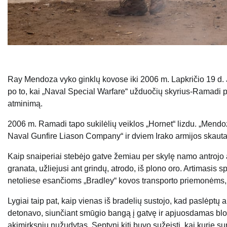
Ray Mendoza vyko ginklų kovose iki 2006 m. Lapkričio 19 d. Ji
po to, kai „Naval Special Warfare“ užduočių skyrius-Ramadi pa
atminimą.
2006 m. Ramadi tapo sukilėlių veiklos „Hornet“ lizdu. „Mend
Naval Gunfire Liason Company“ ir dviem Irako armijos skautai
Kaip snaiperiai stebėjo gatve žemiau per skylę namo antrojo au
granata, užliejusi ant grindų, atrodo, iš plono oro. Artimasis 
netoliese esančioms „Bradley“ kovos transporto priemonėms,
Lygiai taip pat, kaip vienas iš bradelių sustojo, kad paslėpt
detonavo, siunčiant smūgio bangą į gatvę ir apjuosdamas blo
akimirksniu nužudytas. Septyni kiti buvo sužeisti, kai kurie su