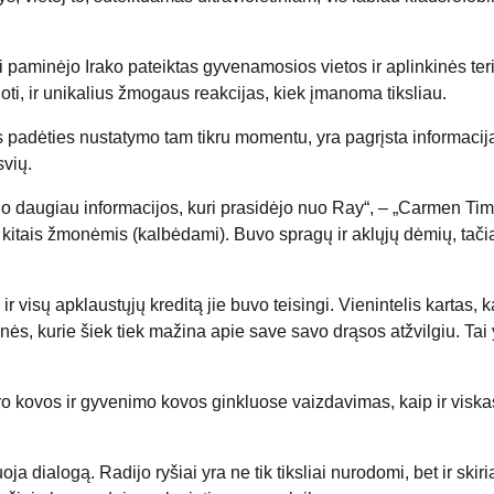
paminėjo Irako pateiktas gyvenamosios vietos ir aplinkinės teri
ti, ir unikalius žmogaus reakcijas, kiek įmanoma tiksliau.
ės padėties nustatymo tam tikru momentu, yra pagrįsta informacij
svių.
kuo daugiau informacijos, kuri prasidėjo nuo Ray“, – „Carmen Ti
 kitais žmonėmis (kalbėdami). Buvo spragų ir aklųjų dėmių, tačia
 visų apklaustųjų kreditą jie buvo teisingi. Vienintelis kartas, k
nės, kurie šiek tiek mažina apie save savo drąsos atžvilgiu. Tai 
karo kovos ir gyvenimo kovos ginkluose vaizdavimas, kaip ir viska
a dialogą. Radijo ryšiai yra ne tik tiksliai nurodomi, bet ir skiri