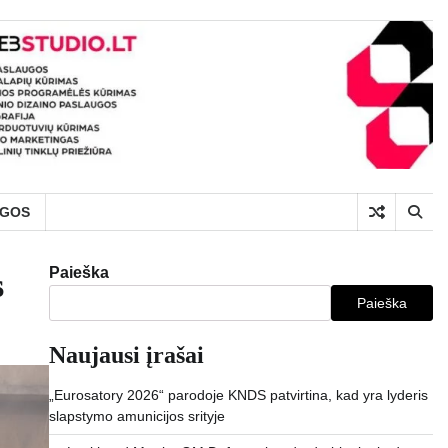
UGOS
Paieška
s
Paieška
Naujausi įrašai
„Eurosatory 2026“ parodoje KNDS patvirtina, kad yra lyderis
slapstymo amunicijos srityje