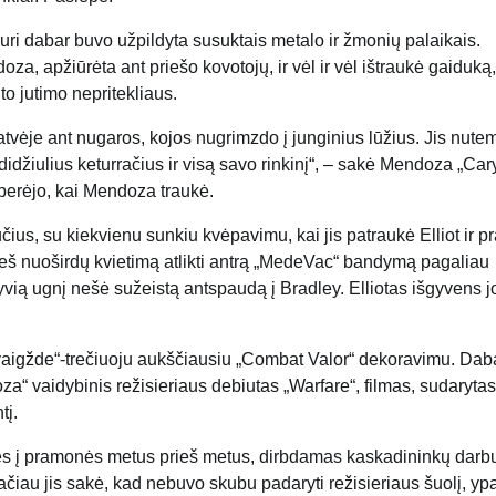
ri dabar buvo užpildyta susuktais metalo ir žmonių palaikais.
 apžiūrėta ant priešo kovotojų, ir vėl ir vėl ištraukė gaiduką,
o jutimo nepritekliaus.
vėje ant nugaros, kojos nugrimzdo į junginius lūžius. Jis nute
 didžiulius keturračius ir visą savo rinkinį“, – sakė Mendoza „Car
 perėjo, kai Mendoza traukė.
us, su kiekvienu sunkiu kvėpavimu, kai jis patraukė Elliot ir p
ieš nuoširdų kvietimą atlikti antrą „MedeVac“ bandymą pagaliau
ią ugnį nešė sužeistą antspaudą į Bradley. Elliotas išgyvens j
igžde“-trečiuoju aukščiausiu „Combat Valor“ dekoravimu. Daba
 vaidybinis režisieriaus debiutas „Warfare“, filmas, sudarytas
tį.
sęs į pramonės metus prieš metus, dirbdamas kaskadininkų darbu
ačiau jis sakė, kad nebuvo skubu padaryti režisieriaus šuolį, yp