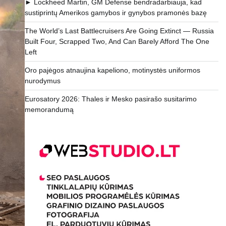
► Lockheed Martin, GM Defense bendradarbiauja, kad
sustiprintų Amerikos gamybos ir gynybos pramonės bazę
The World’s Last Battlecruisers Are Going Extinct — Russia
Built Four, Scrapped Two, And Can Barely Afford The One
Left
Oro pajėgos atnaujina kapeliono, motinystės uniformos
nurodymus
Eurosatory 2026: Thales ir Mesko pasirašo susitarimo
memorandumą