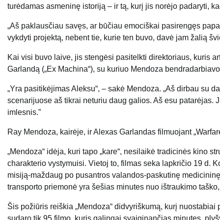
turėdamas asmeninę istoriją – ir tą, kurį jis norėjo padaryti, k
„Aš paklausčiau savęs, ar būčiau emociškai pasirengęs papasakot
vykdyti projektą, nebent tie, kurie ten buvo, davė jam žalią šv
Kai visi buvo laive, jis stengėsi pasitelkti direktoriaus, kuris 
Garlandą („Ex Machina“), su kuriuo Mendoza bendradarbiavo 2
„Yra pasitikėjimas Aleksu“, – sakė Mendoza. „Aš dirbau su daugyb
scenarijuose aš tikrai neturiu daug galios. Aš esu patarėjas.
imlesnis.”
Ray Mendoza, kairėje, ir Alexas Garlandas filmuojant „Warfare
„Mendoza“ idėja, kuri tapo „kare“, nesilaikė tradicinės kino s
charakterio vystymuisi. Vietoj to, filmas seka lapkričio 19 d. 
misiją-maždaug po pusantros valandos-paskutinę medicininę e
transporto priemonė yra šešias minutes nuo ištraukimo taško, ji
Šis požiūris reiškia „Mendoza“ didvyriškumą, kurį nuostabi
sudaro tik 95 filmo, kuris galingai svaiginančias minutes, plyš