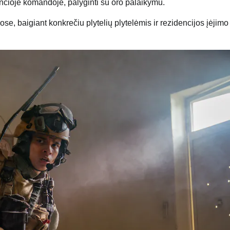
nčioje komandoje, palyginti su oro palaikymu.
, baigiant konkrečiu plytelių plytelėmis ir rezidencijos įėjimo