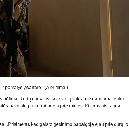
r pamalys „Warfare“. (A24 filmai)
ts pūtimai, kurių garsai iš savo vietų sukramtė daugumą teatro
lės pavidalu po to, kai artėja prie mirties. Kitiems atsiranda
za. „Prisimenu, kad gaisro gesinimo pabaigoje ėjau prie durų, o