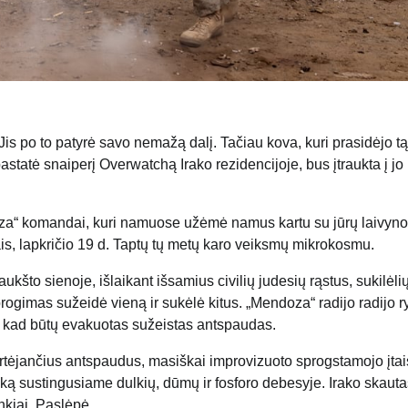
s po to patyrė savo nemažą dalį. Tačiau kova, kuri prasidėjo tą
statė snaiperį Overwatchą Irako rezidencijoje, bus įtraukta į jo
oza“ komandai, kuri namuose užėmė namus kartu su jūrų laivyno 
s, lapkričio 19 d. Taptų tų metų karo veiksmų mikrokosmu.
kšto sienoje, išlaikant išsamius civilių judesių rąstus, sukilėli
sprogimas sužeidė vieną ir sukėlė kitus. „Mendoza“ radijo radijo r
 kad būtų evakuotas sužeistas antspaudas.
ų artėjančius antspaudus, masiškai improvizuoto sprogstamojo įta
ką sustingusiame dulkių, dūmų ir fosforo debesyje. Irako skaut
nkiai. Paslėpė.