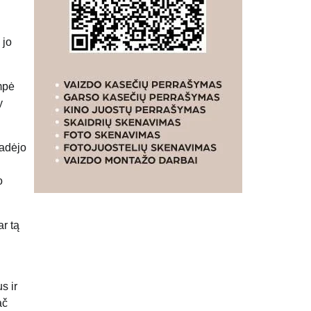
 jo
mpė
y
radėjo
o
r tą
s ir
ač