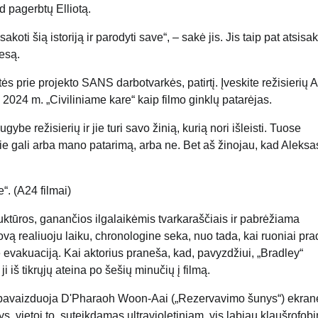
ad pagerbtų Elliotą.
i šią istoriją ir parodyti save“, – sakė jis. Jis taip pat atsisa
iesą.
artės prie projekto SANS darbotvarkės, patirtį. Įveskite režisierių 
024 m. „Civiliniame kare“ kaip filmo ginklų patarėjas.
e režisierių ir jie turi savo žinią, kurią nori išleisti. Tuose
 Jie gali arba mano patarimą, arba ne. Bet aš žinojau, kad Aleks
“. (A24 filmai)
truktūros, ganančios ilgalaikėmis tvarkaraščiais ir pabrėžiama
Kovą realiuoju laiku, chronologine seka, nuo tada, kai ruoniai pr
vakuaciją. Kai aktorius praneša, kad, pavyzdžiui, „Bradley“
 iš tikrųjų ateina po šešių minučių į filmą.
ai pavaizduoja D'Pharaoh Woon-Aai („Rezervavimo šunys“) ekran
ys, vietoj to, suteikdamas ultravioletiniam, vis labiau klaušrofob