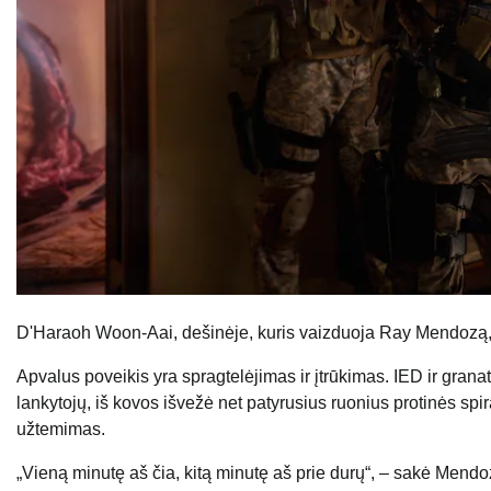
D'Haraoh Woon-Aai, dešinėje, kuris vaizduoja Ray Mendozą, i
Apvalus poveikis yra spragtelėjimas ir įtrūkimas. IED ir grana
lankytojų, iš kovos išvežė net patyrusius ruonius protinės spira
užtemimas.
„Vieną minutę aš čia, kitą minutę aš prie durų“, – sakė Mendo