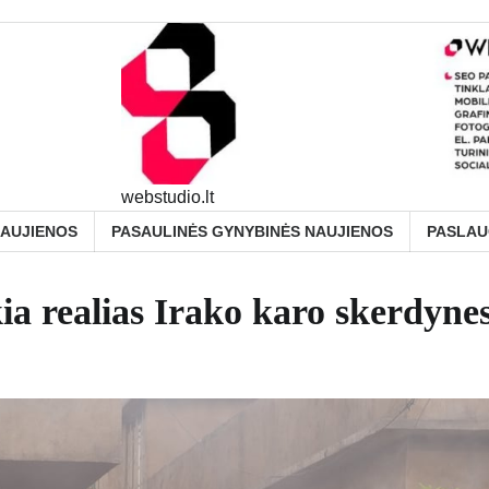
webstudio.lt
NAUJIENOS
PASAULINĖS GYNYBINĖS NAUJIENOS
PASLA
ia realias Irako karo skerdyne