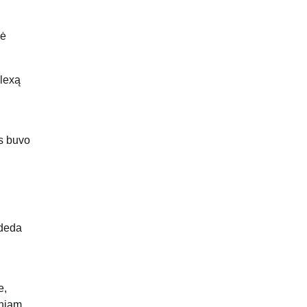
kė
Alexą
as buvo
adeda
e,
iniam