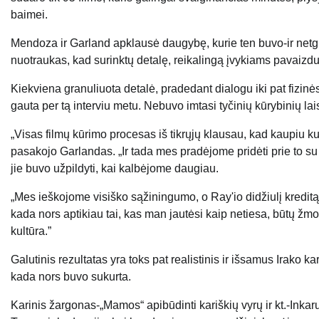
baimei.
Mendoza ir Garland apklausė daugybę, kurie ten buvo-ir netgi 
nuotraukas, kad surinktų detalę, reikalingą įvykiams pavaizduo
Kiekviena granuliuota detalė, pradedant dialogu iki pat fizin
gauta per tą interviu metu. Nebuvo imtasi tyčinių kūrybinių lai
„Visas filmų kūrimo procesas iš tikrųjų klausau, kad kaupiu 
pasakojo Garlandas. „Ir tada mes pradėjome pridėti prie to su
jie buvo užpildyti, kai kalbėjome daugiau.
„Mes ieškojome visiško sąžiningumo, o Ray'io didžiulį kreditą ir
kada nors aptikiau tai, kas man jautėsi kaip netiesa, būtų žmo
kultūra.”
Galutinis rezultatas yra toks pat realistinis ir išsamus Irako 
kada nors buvo sukurta.
Karinis žargonas-„Mamos“ apibūdinti kariškių vyrų ir kt.-Inkaruoj