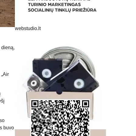
webstudio.lt
 dieną,
„Air
ų
yšį
iso
as buvo