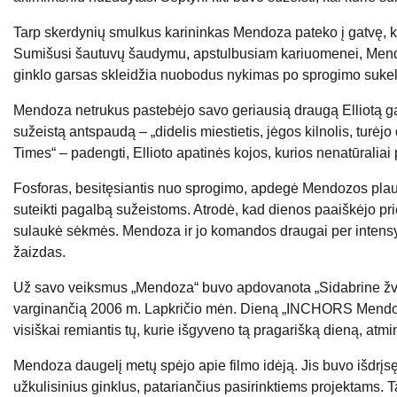
Tarp skerdynių smulkus karininkas Mendoza pateko į gatvę, ku
Sumišusi šautuvų šaudymu, apstulbusiam kariuomenei, Mendoza,
ginklo garsas skleidžia nuobodus nykimas po sprogimo sukelt
Mendoza netrukus pastebėjo savo geriausią draugą Elliotą gat
sužeistą antspaudą – „didelis miestietis, jėgos kilnolis, turėjo
Times“ – padengti, Ellioto apatinės kojos, kurios nenatūraliai
Fosforas, besitęsiantis nuo sprogimo, apdegė Mendozos plauči
suteikti pagalbą sužeistoms. Atrodė, kad dienos paaiškėjo pr
sulaukė sėkmės. Mendoza ir jo komandos draugai per intensyv
žaizdas.
Už savo veiksmus „Mendoza“ buvo apdovanota „Sidabrine žva
varginančią 2006 m. Lapkričio mėn. Dieną „INCHORS Mendoza“
visiškai remiantis tų, kurie išgyveno tą pragarišką dieną, atmin
Mendoza daugelį metų spėjo apie filmo idėją. Jis buvo išdrį
užkulisinius ginklus, patariančius pasirinktiems projektams. T