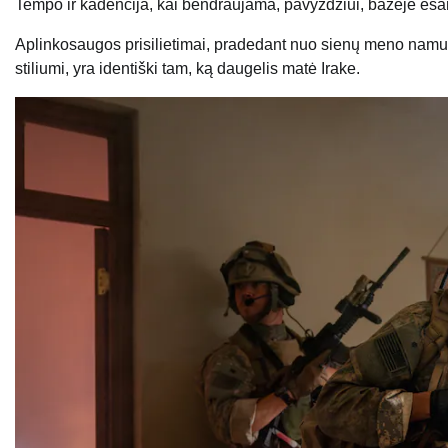
Tempo ir kadencija, kai bendraujama, pavyzdžiui, bazėje esa
Aplinkosaugos prisilietimai, pradedant nuo sienų meno namuose
stiliumi, yra identiški tam, ką daugelis matė Irake.