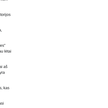
torijos
a,
mes“
u lėtai
ai aš
yra
s, kas
asi