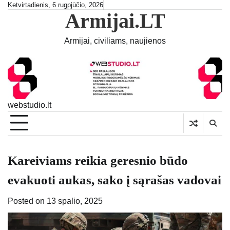
Skip
Ketvirtadienis, 6 rugpjūčio, 2026
Armijai.LT
to
content
Armijai, civiliams, naujienos
webstudio.lt
Kareiviams reikia geresnio būdo
evakuoti aukas, sako į sąrašas vadovai
Posted on
13 spalio, 2025