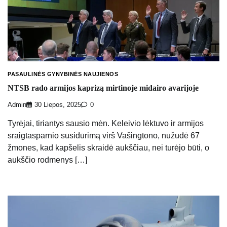
PASAULINĖS GYNYBINĖS NAUJIENOS
NTSB rado armijos kaprizą mirtinoje midairo avarijoje
Admin
30 Liepos, 2025
0
Tyrėjai, tiriantys sausio mėn. Keleivio lėktuvo ir armijos
sraigtasparnio susidūrimą virš Vašingtono, nužudė 67
žmones, kad kapšelis skraidė aukščiau, nei turėjo būti, o
aukščio rodmenys […]