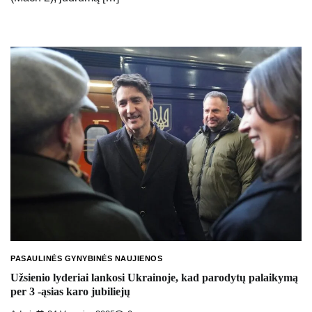
PASAULINĖS GYNYBINĖS NAUJIENOS
Užsienio lyderiai lankosi Ukrainoje, kad parodytų palaikymą
per 3 -ąsias karo jubiliejų