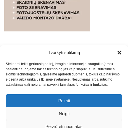
Tvarkyti sutikimą
WEBSTUDIO.LT
© SKAITMENINIO MARKETINGO
Siekdami teikti geriausią patirtį, įrenginio informacijai saugoti ir (arba)
PASLAUGOS. SEO tekstų rašymas, turinio kūrimas,
pasiekti naudojame tokias technologijas kaip slapukus. Jei sutiksime su
straipsnių rašymas ir talpinimas į mūsų valdomas
šiomis technologijomis, galėsime apdoroti duomenis, tokius kaip naršymo
svetaines.2026
Armijai.LT
Theme: Express News By
Adore
elgsena arba unikalūs ID šioje svetainėje. Nesutikimas arba sutikimo
atšaukimas gali neigiamai paveikti tam tikras funkcijas ir funkcijas.
Themes
.
Priimti
Draugai: -
Marketingo agentūra
-
Teisinės
konsultacijos
-
Skaidrių skenavimas
-
Klaipedos miesto
Neigti
naujienos
-
Miesto naujienos
-
Saulius Narbutas
-
Įvaizdžio
kūrimas
-
Veidoskaita
-
Teniso treniruotės
- Pranešimai spaudai
Peržiūrėti nuostatas