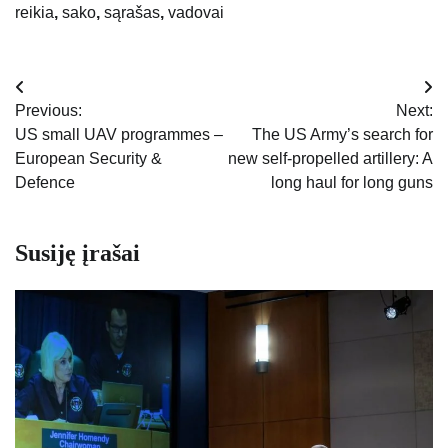
reikia
,
sako
,
sąrašas
,
vadovai
Navigacija
Previous:
Next:
tarp
US small UAV programmes –
The US Army’s search for
European Security &
new self-propelled artillery: A
įrašų
Defence
long haul for long guns
Susiję įrašai