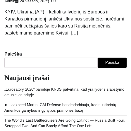
Admin
24 Vasario, 2025
0
KYIV, Ukraina (AP) – keliolika lyderių iš Europos ir
Kanados pirmadienį lankėsi Ukrainos sostinėje, norėdami
paminėti trečiąsias šalies karo su Rusija metinėmis,
pastebimame paremime Kyivui, […]
Paieška
Paieška
Naujausi įrašai
„Eurosatory 2026“ parodoje KNDS patvirtina, kad yra lyderis slapstymo
amunicijos srityje
► Lockheed Martin, GM Defense bendradarbiauja, kad sustiprintų
Amerikos gamybos ir gynybos pramonės bazę
The World’s Last Battlecruisers Are Going Extinct — Russia Built Four,
Scrapped Two, And Can Barely Afford The One Left