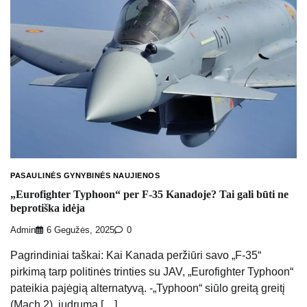
PASAULINĖS GYNYBINĖS NAUJIENOS
„Eurofighter Typhoon“ per F-35 Kanadoje? Tai gali būti ne
beprotiška idėja
Admin
6 Gegužės, 2025
0
Pagrindiniai taškai: Kai Kanada peržiūri savo „F-35“
pirkimą tarp politinės trinties su JAV, „Eurofighter Typhoon“
pateikia pajėgią alternatyvą. -„Typhoon“ siūlo greitą greitį
(Mach 2), judrumą […]