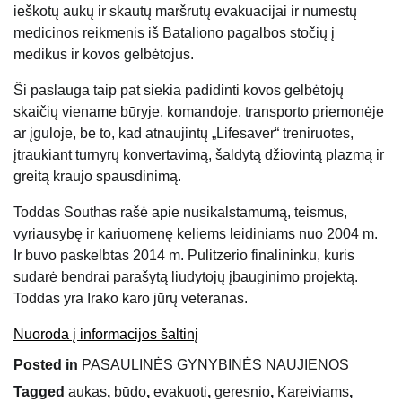
ieškotų aukų ir skautų maršrutų evakuacijai ir numestų
medicinos reikmenis iš Bataliono pagalbos stočių į
medikus ir kovos gelbėtojus.
Ši paslauga taip pat siekia padidinti kovos gelbėtojų
skaičių viename būryje, komandoje, transporto priemonėje
ar įguloje, be to, kad atnaujintų „Lifesaver“ treniruotes,
įtraukiant turnyrų konvertavimą, šaldytą džiovintą plazmą ir
greitą kraujo spausdinimą.
Toddas Southas rašė apie nusikalstamumą, teismus,
vyriausybę ir kariuomenę keliems leidiniams nuo 2004 m.
Ir buvo paskelbtas 2014 m. Pulitzerio finalininku, kuris
sudarė bendrai parašytą liudytojų įbauginimo projektą.
Toddas yra Irako karo jūrų veteranas.
Nuoroda į informacijos šaltinį
Posted in
PASAULINĖS GYNYBINĖS NAUJIENOS
Tagged
aukas
,
būdo
,
evakuoti
,
geresnio
,
Kareiviams
,