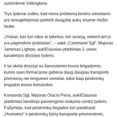
susirinkime Vašingtone.
Trys lyderiai sutiko, kad viena problema kenkia vienetams
yra nesugebėjimas perkelti daugybę aukų visame mūšio
lauke.
„Viskas, kas turi ratus ar takelius, turi avariją, nebent ant jo
yra pagrindinis pistoletas“, – sakė „Command Sgt“. Majoras
Jamesas Lightas, aukščiausias įdarbintas 1 -osios
kavalerijos divizijos lyderis.
Ir tai skirta divizijai su šarvuotomis kovos brigadomis,
kurios savo formacijose gabena daug daugiau transporto
priemonių nei lengvesni vienetai, tokie kaip pėstininkų
brigados kovos komandos.
Komanda Sgt. Majoras Oracio Pena, aukščiausias
įdarbintas bendrojo pasirengimo mokymo centro lyderis,
Pažymėjo, kad pėstininkų brigados turi pasikliauti
„Humvees“ ir pėstininkų būrių transporto priemonėmis,