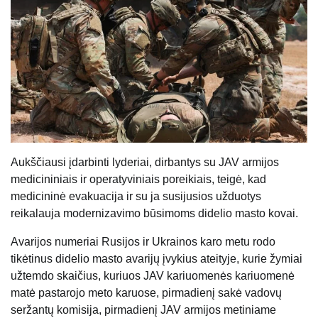
Aukščiausi įdarbinti lyderiai, dirbantys su JAV armijos
medicininiais ir operatyviniais poreikiais, teigė, kad
medicininė evakuacija ir su ja susijusios užduotys
reikalauja modernizavimo būsimoms didelio masto kovai.
Avarijos numeriai Rusijos ir Ukrainos karo metu rodo
tikėtinus didelio masto avarijų įvykius ateityje, kurie žymiai
užtemdo skaičius, kuriuos JAV kariuomenės kariuomenė
matė pastarojo meto karuose, pirmadienį sakė vadovų
seržantų komisija, pirmadienį JAV armijos metiniame