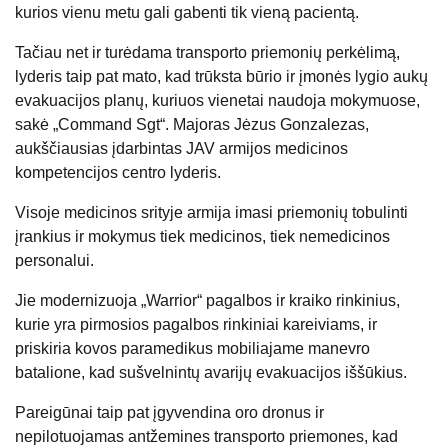
kurios vienu metu gali gabenti tik vieną pacientą.
Tačiau net ir turėdama transporto priemonių perkėlimą,
lyderis taip pat mato, kad trūksta būrio ir įmonės lygio aukų
evakuacijos planų, kuriuos vienetai naudoja mokymuose,
sakė „Command Sgt“. Majoras Jėzus Gonzalezas,
aukščiausias įdarbintas JAV armijos medicinos
kompetencijos centro lyderis.
Visoje medicinos srityje armija imasi priemonių tobulinti
įrankius ir mokymus tiek medicinos, tiek nemedicinos
personalui.
Jie modernizuoja „Warrior“ pagalbos ir kraiko rinkinius,
kurie yra pirmosios pagalbos rinkiniai kareiviams, ir
priskiria kovos paramedikus mobiliajame manevro
batalione, kad sušvelnintų avarijų evakuacijos iššūkius.
Pareigūnai taip pat įgyvendina oro dronus ir
nepilotuojamas antžemines transporto priemones, kad