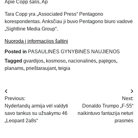
Apie
Copp šalis, Ap
Tara Copp yra „Associated Press“ Pentagono
korespondentas. Anksčiau ji buvo Pentagono biuro vadovė
„Sightline Media Group“.
Nuoroda į informacijos šaltinį
Posted in
PASAULINĖS GYNYBINĖS NAUJIENOS
Tagged
gvardijos
,
kosmoso
,
nacionalinės
,
pajėgos
,
planams
,
prieštaraujant
,
teigia
Navigacija
Previous:
Next:
tarp
Nyderlandų armija vėl valdyti
Donaldo Trumpo „F-55“
savo tankus su užsakymu 46
naikintuvo fantazija neturi
įrašų
„Leopard 2a8s“
prasmės