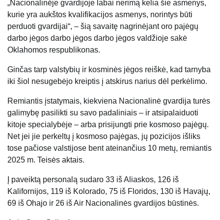
„Nacionalinėje gvardijoje labai nerimą kelia šie asmenys,
kurie yra aukštos kvalifikacijos asmenys, norintys būti
perduoti gvardijai“, – šią savaitę nagrinėjant oro pajėgų
darbo jėgos darbo jėgos darbo jėgos valdžioje sakė
Oklahomos respublikonas.
Ginčas tarp valstybių ir kosminės jėgos reiškė, kad tarnyba
iki šiol nesugebėjo kreiptis į atskirus narius dėl perkėlimo.
Remiantis įstatymais, kiekviena Nacionalinė gvardija turės
galimybę pasilikti su savo padaliniais – ir atsipalaiduoti
kitoje specialybėje – arba prisijungti prie kosmoso pajėgų.
Net jei jie perkeltų į kosmoso pajėgas, jų pozicijos išliks
tose pačiose valstijose bent ateinančius 10 metų, remiantis
2025 m. Teisės aktais.
Į paveiktą personalą sudaro 33 iš Aliaskos, 126 iš
Kalifornijos, 119 iš Kolorado, 75 iš Floridos, 130 iš Havajų,
69 iš Ohajo ir 26 iš Air Nacionalinės gvardijos būstinės.