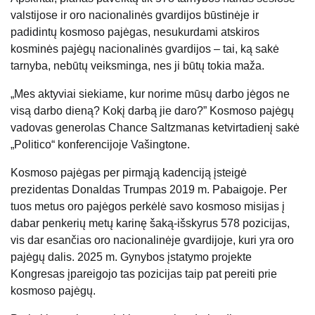
valstijose ir oro nacionalinės gvardijos būstinėje ir
padidintų kosmoso pajėgas, nesukurdami atskiros
kosminės pajėgų nacionalinės gvardijos – tai, ką sakė
tarnyba, nebūtų veiksminga, nes ji būtų tokia maža.
„Mes aktyviai siekiame, kur norime mūsų darbo jėgos ne
visą darbo dieną? Kokį darbą jie daro?” Kosmoso pajėgų
vadovas generolas Chance Saltzmanas ketvirtadienį sakė
„Politico“ konferencijoje Vašingtone.
Kosmoso pajėgas per pirmąją kadenciją įsteigė
prezidentas Donaldas Trumpas 2019 m. Pabaigoje. Per
tuos metus oro pajėgos perkėlė savo kosmoso misijas į
dabar penkerių metų karinę šaką-išskyrus 578 pozicijas,
vis dar esančias oro nacionalinėje gvardijoje, kuri yra oro
pajėgų dalis. 2025 m. Gynybos įstatymo projekte
Kongresas įpareigojo tas pozicijas taip pat pereiti prie
kosmoso pajėgų.