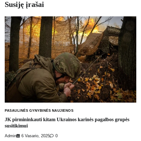
Susiję įrašai
PASAULINĖS GYNYBINĖS NAUJIENOS
JK pirmininkauti kitam Ukrainos karinės pagalbos grupės
susitikimui
Admin
6 Vasario, 2025
0