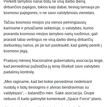
Perkelti tarnybos nariai būtų ne visą darbo dieną
dirbančios pajėgos, tokios kaip dabar, tiesiog tarnauja po
kosmoso pajėgomis, o ne savo valstybiniais vienetais.
Tačiau kosmoso misijos yra vienos pelningiausių
kariniame ir privačiame sektoriuje, o valstybės, kurios
praranda kosmoso misijos tarnybos narių ruošinius, gali
prarasti labai vertingus ne visą darbo dieną dirbančių
darbuotojų narius, jei jie turi pasitraukti, kad galėtų pereiti į
kosmoso jėgą.
Praėjusį mėnesį Nacionalinė gubernatorių asociacija teigė,
kad pervedimai pažeidžia jų teisę išlaikyti savo valstybės
padalinių kontrolę.
„Mes raginame, kad bet kokie pervedimai nedelsiant
nustotų ir būtų tiesioginis ir atviras bendravimas su
valdytojais“, – balandžio mėn. Sakė asociacija. Grupė
nebuvo iš karto galimybė komentuoti „Space Force“ plano.