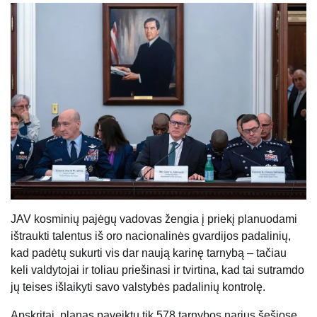
JAV kosminių pajėgų vadovas žengia į priekį planuodami
ištraukti talentus iš oro nacionalinės gvardijos padalinių,
kad padėtų sukurti vis dar naują karinę tarnybą – tačiau
keli valdytojai ir toliau priešinasi ir tvirtina, kad tai sutramdo
jų teises išlaikyti savo valstybės padalinių kontrolę.
Apskritai, planas paveiktų tik 578 tarnybos narius šešiose