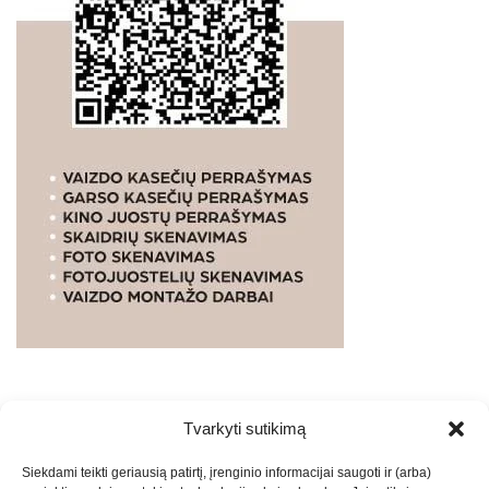
Tvarkyti sutikimą
WEBSTUDIO.LT
© SKAITMENINIO MARKETINGO
Siekdami teikti geriausią patirtį, įrenginio informacijai saugoti ir (arba)
PASLAUGOS. SEO tekstų rašymas, turinio kūrimas,