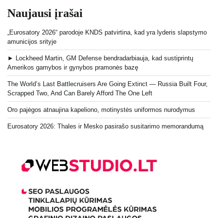
Naujausi įrašai
„Eurosatory 2026“ parodoje KNDS patvirtina, kad yra lyderis slapstymo
amunicijos srityje
► Lockheed Martin, GM Defense bendradarbiauja, kad sustiprintų
Amerikos gamybos ir gynybos pramonės bazę
The World’s Last Battlecruisers Are Going Extinct — Russia Built Four,
Scrapped Two, And Can Barely Afford The One Left
Oro pajėgos atnaujina kapeliono, motinystės uniformos nurodymus
Eurosatory 2026: Thales ir Mesko pasirašo susitarimo memorandumą