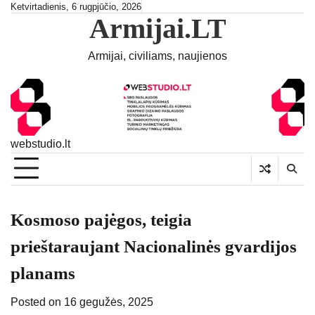
Skip
Ketvirtadienis, 6 rugpjūčio, 2026
Armijai.LT
to
content
Armijai, civiliams, naujienos
webstudio.lt
Kosmoso pajėgos, teigia
prieštaraujant Nacionalinės gvardijos
planams
Posted on
16 gegužės, 2025