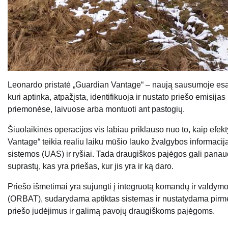
Leonardo pristatė „Guardian Vantage“ – naują sausumoje esan
kuri aptinka, atpažįsta, identifikuoja ir nustato priešo emisi
priemonėse, laivuose arba montuoti ant pastogių.
Šiuolaikinės operacijos vis labiau priklauso nuo to, kaip efekt
Vantage“ teikia realiu laiku mūšio lauko žvalgybos informaciją
sistemos (UAS) ir ryšiai. Tada draugiškos pajėgos gali panaudo
suprastų, kas yra priešas, kur jis yra ir ką daro.
Priešo išmetimai yra sujungti į integruotą komandų ir valdym
(ORBAT), sudarydama aptiktas sistemas ir nustatydama pirm
priešo judėjimus ir galimą pavojų draugiškoms pajėgoms.