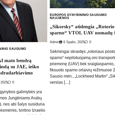
EUROPOS GYNYBININIO SAUGUMO
NAUJIENOS
„Sikorsky“ atidengia „Rotorio
sparno“ VTOL UAV nomadų 
Admin
6 Spalio, 2025
0
NINIO SAUGUMO
Sėkmingai skraidęs „rotoriaus pūsto
sparno“ nepilotuojamą oro transport
AI mato bendrą
priemonę (UAV) tiek sraigtasparnio, 
ndą su JAE, ieško
fiksuoto sparno orlaivių režimuose 
ndradarbiavimo
Sausio mėn., „Lockheed Martin“ „Si
verslas […]
 2025
0
s gynybos galimybės yra
omos Jungtiniams Arabų
 nes abi šalys susiduria
ėsmėmis, tvirtino Izraelio