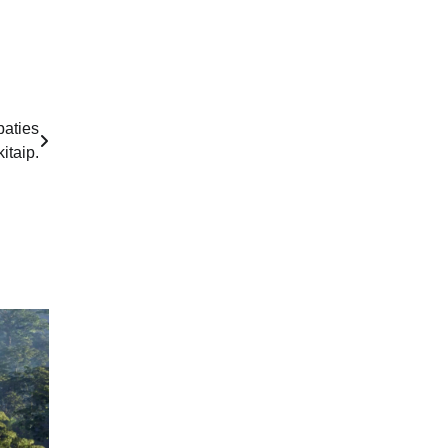
paties
itaip.