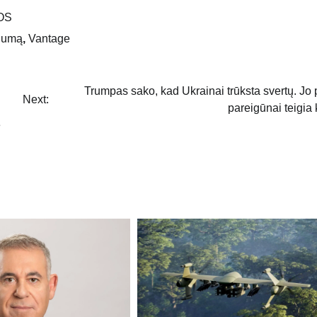
OS
gumą
,
Vantage
Trumpas sako, kad Ukrainai trūksta svertų. Jo 
Next:
pareigūnai teigia k
ę