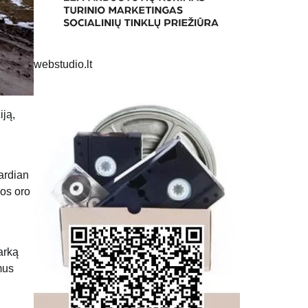
webstudio.lt
iją,
uardian
los oro
arką
mus