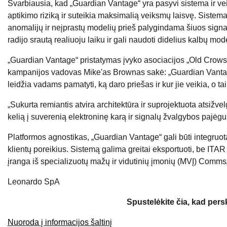
Svarbiausia, kad „Guardian Vantage“ yra pasyvi sistema ir v
aptikimo riziką ir suteikia maksimalią veiksmų laisvę. Sist
anomalijų ir neįprastų modelių prieš palygindama šiuos signal
radijo srautą realiuoju laiku ir gali naudoti didelius kalbų mo
„Guardian Vantage“ pristatymas įvyko asociacijos „Old Crow
kampanijos vadovas Mike'as Brownas sakė: „Guardian Vantag
leidžia vadams pamatyti, ką daro priešas ir kur jie veikia, o t
„Sukurta remiantis atvira architektūra ir suprojektuota atsižve
kelią į suverenią elektroninę karą ir signalų žvalgybos pajėgu
Platformos agnostikas, „Guardian Vantage“ gali būti integruotas
klientų poreikius. Sistemą galima greitai eksportuoti, be IT
įranga iš specializuotų mažų ir vidutinių įmonių (MVĮ) CommsA
Leonardo SpA
Spustelėkite čia, kad per
Nuoroda į informacijos šaltinį