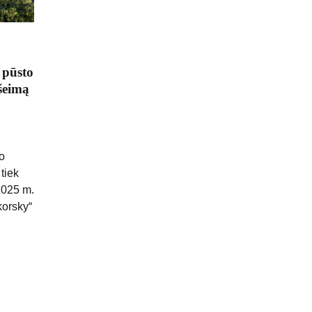
 pūsto
šeimą
o
tiek
2025 m.
korsky“