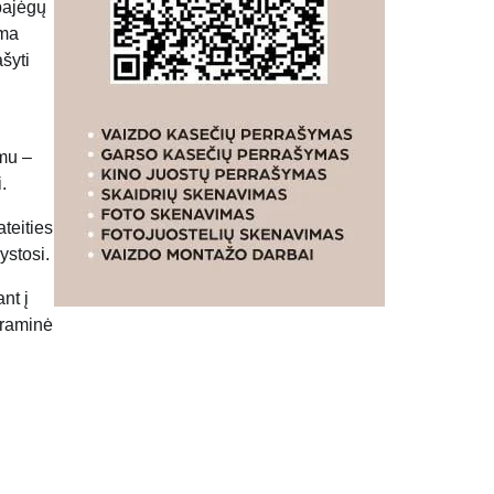
pajėgų
ama
šyti
mu –
.
ateities
ystosi.
nt į
graminė