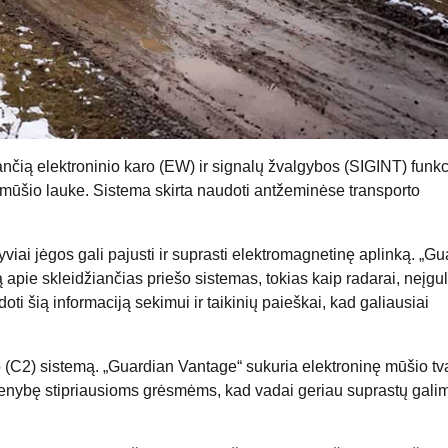
čią elektroninio karo (EW) ir signalų žvalgybos (SIGINT) funkc
jas mūšio lauke. Sistema skirta naudoti antžeminėse transporto
yviai jėgos gali pajusti ir suprasti elektromagnetinę aplinką. „G
 apie skleidžiančias priešo sistemas, tokias kaip radarai, neįgu
ti šią informaciją sekimui ir taikinių paieškai, kad galiausiai
o (C2) sistemą. „Guardian Vantage“ sukuria elektroninę mūšio tv
enybę stipriausioms grėsmėms, kad vadai geriau suprastų gali