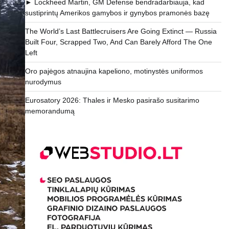
► Lockheed Martin, GM Defense bendradarbiauja, kad
sustiprintų Amerikos gamybos ir gynybos pramonės bazę
The World’s Last Battlecruisers Are Going Extinct — Russia
Built Four, Scrapped Two, And Can Barely Afford The One
Left
Oro pajėgos atnaujina kapeliono, motinystės uniformos
nurodymus
Eurosatory 2026: Thales ir Mesko pasirašo susitarimo
memorandumą