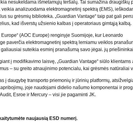
eikia nesukeldama išmetamųjų teršalų. Tai sumažina draugiškų 
ema veikia analizuodama elektromagnetinį spektrą (EMS), ieškod
us su grėsmių biblioteka. „Guardian Vantage“ taip pat gali perra
delius, kad išverstų užsienio kalbas į operatoriaus gimtąją kalbą.
s Europe“ (AOC Europe) renginyje Suomijoje, kur Leonardo
e paverčia elektromagnetinį spektrą lemiamu veiklos pranašu
ai galiausiai suteikia esminį pranašumą savo jėgai. jų priešininkai
lgiant į modifikavimo laisvę, „Guardian Vantage“ siūlo klientams 
mus – su greito atnaujinimo potencialu, kai grėsmės natūraliai v
 į daugybę transporto priemonių ir jūrinių platformų, atsižvelgia
AR apribojimų, joje naudojami didelio našumo komponentai ir pro
udit, Esroe ir Mercury – visi jie pagaminti JK.
skaitytumėte naujausią ESD numerį.