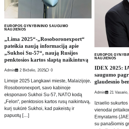
EUROPOS GYNYBININIO SAUGUMO
NAUJIENOS
„Lima 2025“-„Rosoboronexport“
pateikia naują informaciją apie
„Sukhoi Su-57“, naują Rusijos
EUROPOS GYNYBI
NAUJIENOS
penktosios kartos slaptą naikintuvą
IDEX 2025: I
Admin
2 Birželio, 2025
0
saugumo pagri
Limoje 2025 Langkawi mieste, Malaizijoje,
glaudesnio be
Rosoboronexport, savo kabinoje
Admin
21 Vasario,
eksponavo Sukhoi Su-57, NATO kodą
„Felon“, penktosios kartos rusų naikintuvą,
Izraelio sukurto
kurį sukūrė Sukhoi, kad pakeistų ir
vienodai pritaik
papuotų […]
Emyratams (JAE),
su panašiomis gr