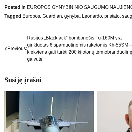
Posted in
EUROPOS GYNYBININIO SAUGUMO NAUJIEN
Tagged
Europos
,
Guardian
,
gynyba
,
Leonardo
,
pristato
,
sau
Rusijos „Blackjack“ bombonešis Tu-160M ​​yra
Navigacija
ginkluotas 6 sparnuotinėmis raketomis Kh-55SM –
Previous:
tarp
kiekviena gali turėti 200 kilotonų termobranduolin
galvutę
įrašų
Susiję įrašai