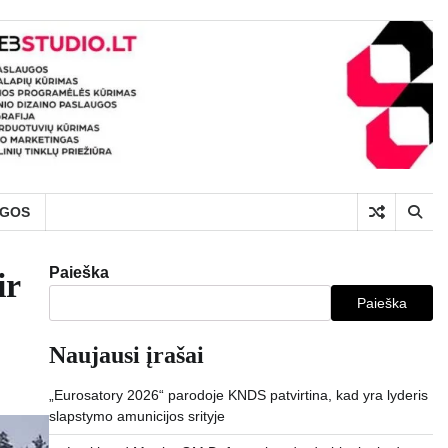
UGOS
Paieška
ir
Paieška
Naujausi įrašai
„Eurosatory 2026“ parodoje KNDS patvirtina, kad yra lyderis
slapstymo amunicijos srityje