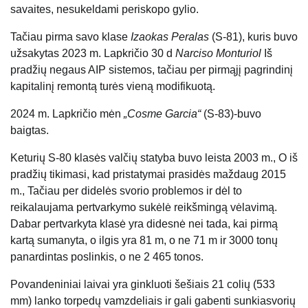
savaites, nesukeldami periskopo gylio.
Tačiau pirma savo klase
Izaokas Peralas
(S-81), kuris buvo
užsakytas 2023 m. Lapkričio 30 d
Narciso Monturiol
Iš
pradžių negaus AIP sistemos, tačiau per pirmąjį pagrindinį
kapitalinį remontą turės vieną modifikuotą.
2024 m. Lapkričio mėn
„Cosme Garcia“
(S-83)-buvo
baigtas.
Keturių S-80 klasės valčių statyba buvo leista 2003 m., O iš
pradžių tikimasi, kad pristatymai prasidės maždaug 2015
m., Tačiau per didelės svorio problemos ir dėl to
reikalaujama pertvarkymo sukėlė reikšmingą vėlavimą.
Dabar pertvarkyta klasė yra didesnė nei tada, kai pirmą
kartą sumanyta, o ilgis yra 81 m, o ne 71 m ir 3000 tonų
panardintas poslinkis, o ne 2 465 tonos.
Povandeniniai laivai yra ginkluoti šešiais 21 colių (533
mm) lanko torpedų vamzdeliais ir gali gabenti sunkiasvorių