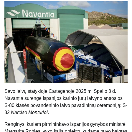
Savo laivų statykloje Cartagenoje 2025 m. Spalio 3 d.
Navantia surengė Ispanijos karinio jūrų laivyno antrosios
S-80 klasės povandeninio laivo pavadinimų ceremoniją: S-
82
Narciso Monturiol
.
Renginys, kuriam pirmininkavo Ispanijos gynybos ministrė
Margarita Robles, vyko šalia objekto, kuriame buvo baigtas