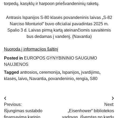
torpedų, kasyklų ir harpoon priešvandeninių raketų.
Antrasis Ispanijos S-80 klasės povandeninis laivas „S-82
Narciso Monturiol“ buvo oficialiai pavadintas 2025 m.
Spalio 3 d. Laivas pirmą kartą ateinančiomis savaitėmis
bus dedamas į vandenį. (Navantia)
Nuoroda į informacijos šaltinį
Posted in
EUROPOS GYNYBININIO SAUGUMO
NAUJIENOS
Tagged
antrosios
,
ceremonija
,
Ispanijos
,
įvardijimo
,
klasės
,
laivo
,
Navantia
,
povandeninio
,
rengia
,
S80
Navigacija
Previous:
Next:
tarp
Išjungimas sustabdo
„Eisenhower“ bibliotekos
finansavimą karinio
vadovas, išverstas po kardų