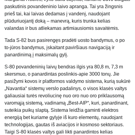
paskutinis povandeninio laivo apranga. Tai yra žingsnis
prieš tai, kai laivas dedamas į vandenį, naudojant
plūduriuojantį doką – manevrą, kuris trunka kelias
valandas ir bus atliekamas artimiausiomis savaitėmis.
Tada S-82 bus pasirengęs pradėti uosto bandymus, o po
to-jūros bandymus, įskaitant paviršiaus navigaciją ir
panardinimą į maksimalų gylį.
S-80 povandeninių laivų bendras ilgis yra 80,8 m, 7,3 m
skersmuo, o panardintas poslinkis-apie 3000 tonų. Jie
pasižymi kovos ir platformos valdymo sistema, kurią sukūrė
„Navantia“ sistemų verslo padalinys, o visos klasės valtys
galiausiai turės revoliucinę nuo oro nuo oro priklausomą
varomąją sistemą, vadinamą „Best-AIP“, kuri, panardinant,
suteikia puikų slaptą. Sistema leidžia gaminti elektros
energiją bet kuriame gylyje iš kuro elementų, naudojant
technologijas, gautas iš aviacijos ir kosmoso sektoriaus.
Taigi S-80 klasės valtys gali likti panardintos kelias