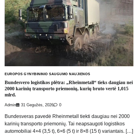
EUROPOS GYNYBININIO SAUGUMO NAUJIENOS
Bundesvero logistikos plėtra: „Rheinmetall“ tieks daugiau nei
2000 karinių transporto priemonių, kurių bruto vertė 1,015
mlrd.
Admin
31 Gegužės, 2026
0
Bundesveras pavedė Rheinmetall tiekti daugiau nei 2000
karinių transporto priemonių. Tai neapsaugoti logistikos
automobiliai 4×4 (3,5 t), 6×6 (5 t) ir 8×8 (15 t) variantais. […]