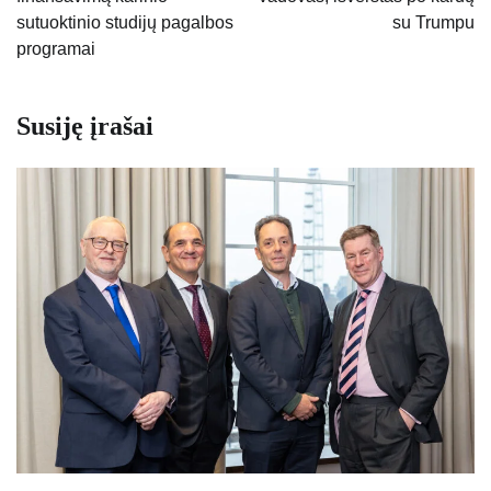
įrašų
sutuoktinio studijų pagalbos
su Trumpu
programai
Susiję įrašai