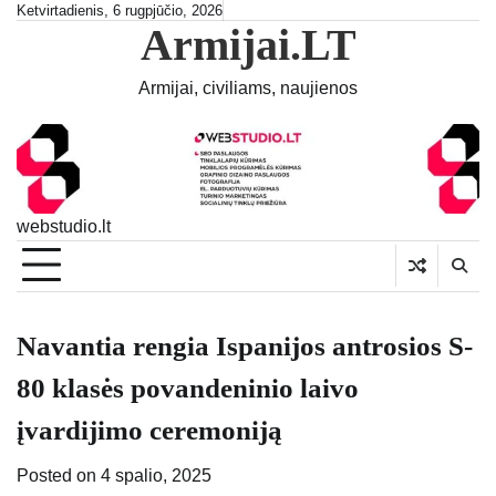
Skip
Ketvirtadienis, 6 rugpjūčio, 2026
Armijai.LT
to
content
Armijai, civiliams, naujienos
webstudio.lt
Navantia rengia Ispanijos antrosios S-
80 klasės povandeninio laivo
įvardijimo ceremoniją
Posted on
4 spalio, 2025