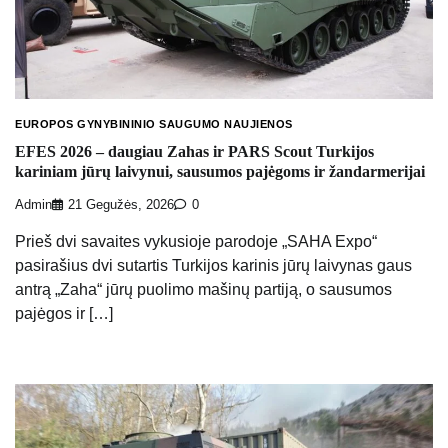
EUROPOS GYNYBININIO SAUGUMO NAUJIENOS
EFES 2026 – daugiau Zahas ir PARS Scout Turkijos
kariniam jūrų laivynui, sausumos pajėgoms ir žandarmerijai
Admin
21 Gegužės, 2026
0
Prieš dvi savaites vykusioje parodoje „SAHA Expo“
pasirašius dvi sutartis Turkijos karinis jūrų laivynas gaus
antrą „Zaha“ jūrų puolimo mašinų partiją, o sausumos
pajėgos ir […]