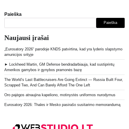
Paieška
Paieška
Naujausi įrašai
„Eurosatory 2026“ parodoje KNDS patvirtina, kad yra lyderis slapstymo
amunicijos srityje
► Lockheed Martin, GM Defense bendradarbiauja, kad sustiprintų
Amerikos gamybos ir gynybos pramonės bazę
The World’s Last Battlecruisers Are Going Extinct — Russia Built Four,
Scrapped Two, And Can Barely Afford The One Left
Oro pajėgos atnaujina kapeliono, motinystės uniformos nurodymus
Eurosatory 2026: Thales ir Mesko pasirašo susitarimo memorandumą