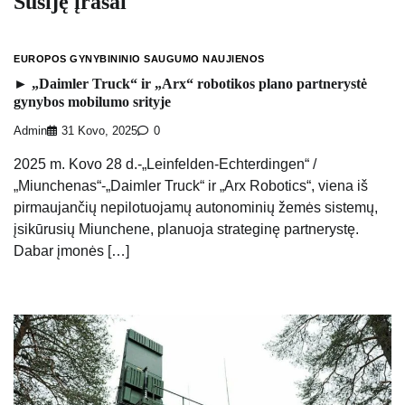
Susiję įrašai
EUROPOS GYNYBININIO SAUGUMO NAUJIENOS
► „Daimler Truck“ ir „Arx“ robotikos plano partnerystė
gynybos mobilumo srityje
Admin
31 Kovo, 2025
0
2025 m. Kovo 28 d.-„Leinfelden-Echterdingen“ /
„Miunchenas“-„Daimler Truck“ ir „Arx Robotics“, viena iš
pirmaujančių nepilotuojamų autonominių žemės sistemų,
įsikūrusių Miunchene, planuoja strateginę partnerystę.
Dabar įmonės […]