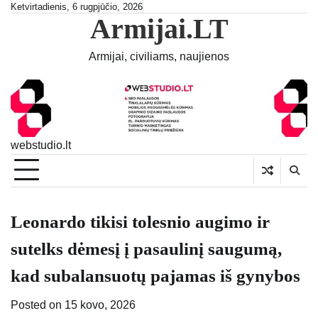
Skip
Ketvirtadienis, 6 rugpjūčio, 2026
Armijai.LT
to
content
Armijai, civiliams, naujienos
webstudio.lt
Leonardo tikisi tolesnio augimo ir
sutelks dėmesį į pasaulinį saugumą,
kad subalansuotų pajamas iš gynybos
Posted on
15 kovo, 2026