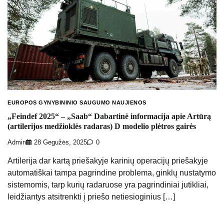
EUROPOS GYNYBININIO SAUGUMO NAUJIENOS
„Feindef 2025“ – „Saab“ Dabartinė informacija apie Artūrą
(artilerijos medžioklės radaras) D modelio plėtros gairės
Admin
28 Gegužės, 2025
0
Artilerija dar kartą priešakyje karinių operacijų priešakyje
automatiškai tampa pagrindine problema, ginklų nustatymo
sistemomis, tarp kurių radaruose yra pagrindiniai jutikliai,
leidžiantys atsitrenkti į priešo netiesioginius […]