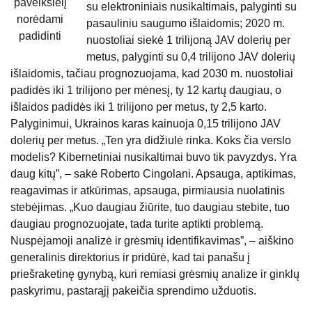
paveikslėlį
su elektroniniais nusikaltimais, palyginti su
norėdami
pasauliniu saugumo išlaidomis; 2020 m.
padidinti
nuostoliai siekė 1 trilijoną JAV dolerių per
metus, palyginti su 0,4 trilijono JAV dolerių
išlaidomis, tačiau prognozuojama, kad 2030 m. nuostoliai
padidės iki 1 trilijono per mėnesį, ty 12 kartų daugiau, o
išlaidos padidės iki 1 trilijono per metus, ty 2,5 karto.
Palyginimui, Ukrainos karas kainuoja 0,15 trilijono JAV
dolerių per metus. „Ten yra didžiulė rinka. Koks čia verslo
modelis? Kibernetiniai nusikaltimai buvo tik pavyzdys. Yra
daug kitų”, – sakė Roberto Cingolani. Apsauga, aptikimas,
reagavimas ir atkūrimas, apsauga, pirmiausia nuolatinis
stebėjimas. „Kuo daugiau žiūrite, tuo daugiau stebite, tuo
daugiau prognozuojate, tada turite aptikti problemą.
Nuspėjamoji analizė ir grėsmių identifikavimas”, – aiškino
generalinis direktorius ir pridūrė, kad tai panašu į
priešraketinę gynybą, kuri remiasi grėsmių analize ir ginklų
paskyrimu, pastarąjį pakeičia sprendimo užduotis.