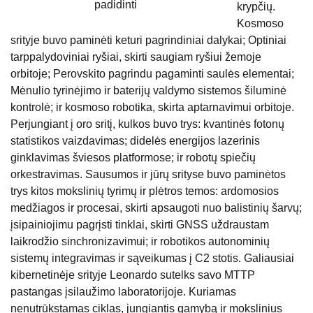
padidinti
krypčių.
Kosmoso
srityje buvo paminėti keturi pagrindiniai dalykai; Optiniai
tarppalydoviniai ryšiai, skirti saugiam ryšiui žemoje
orbitoje; Perovskito pagrindu pagaminti saulės elementai;
Mėnulio tyrinėjimo ir baterijų valdymo sistemos šiluminė
kontrolė; ir kosmoso robotika, skirta aptarnavimui orbitoje.
Perjungiant į oro sritį, kulkos buvo trys: kvantinės fotonų
statistikos vaizdavimas; didelės energijos lazerinis
ginklavimas šviesos platformose; ir robotų spiečių
orkestravimas. Sausumos ir jūrų srityse buvo paminėtos
trys kitos mokslinių tyrimų ir plėtros temos: ardomosios
medžiagos ir procesai, skirti apsaugoti nuo balistinių šarvų;
įsipainiojimu pagrįsti tinklai, skirti GNSS uždraustam
laikrodžio sinchronizavimui; ir robotikos autonominių
sistemų integravimas ir sąveikumas į C2 stotis. Galiausiai
kibernetinėje srityje Leonardo sutelks savo MTTP
pastangas įsilaužimo laboratorijoje. Kuriamas
nenutrūkstamas ciklas, jungiantis gamybą ir mokslinius