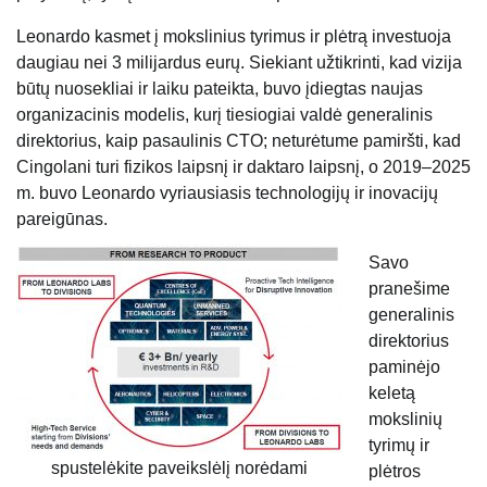
Leonardo kasmet į mokslinius tyrimus ir plėtrą investuoja
daugiau nei 3 milijardus eurų. Siekiant užtikrinti, kad vizija
būtų nuosekliai ir laiku pateikta, buvo įdiegtas naujas
organizacinis modelis, kurį tiesiogiai valdė generalinis
direktorius, kaip pasaulinis CTO; neturėtume pamiršti, kad
Cingolani turi fizikos laipsnį ir daktaro laipsnį, o 2019–2025
m. buvo Leonardo vyriausiasis technologijų ir inovacijų
pareigūnas.
Savo
pranešime
generalinis
direktorius
paminėjo
keletą
mokslinių
tyrimų ir
spustelėkite paveikslėlį norėdami
plėtros