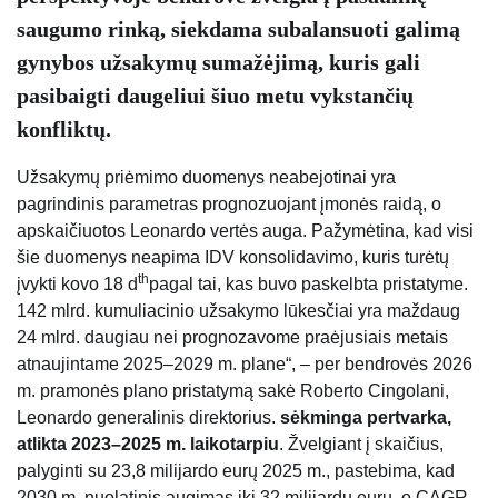
saugumo rinką, siekdama subalansuoti galimą
gynybos užsakymų sumažėjimą, kuris gali
pasibaigti daugeliui šiuo metu vykstančių
konfliktų.
Užsakymų priėmimo duomenys neabejotinai yra
pagrindinis parametras prognozuojant įmonės raidą, o
apskaičiuotos Leonardo vertės auga. Pažymėtina, kad visi
šie duomenys neapima IDV konsolidavimo, kuris turėtų
th
įvykti kovo 18 d
pagal tai, kas buvo paskelbta pristatyme.
142 mlrd. kumuliacinio užsakymo lūkesčiai yra maždaug
24 mlrd. daugiau nei prognozavome praėjusiais metais
atnaujintame 2025–2029 m. plane“, – per bendrovės 2026
m. pramonės plano pristatymą sakė Roberto Cingolani,
Leonardo generalinis direktorius.
sėkminga pertvarka,
atlikta 2023–2025 m. laikotarpiu
. Žvelgiant į skaičius,
palyginti su 23,8 milijardo eurų 2025 m., pastebima, kad
2030 m. nuolatinis augimas iki 32 milijardų eurų, o CAGR