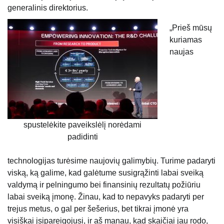
generalinis direktorius.
„Prieš mūsų
kuriamas
naujas
spustelėkite paveikslėlį norėdami
padidinti
technologijas turėsime naujovių galimybių. Turime padaryti
viską, ką galime, kad galėtume susigrąžinti labai sveiką
valdymą ir pelningumo bei finansinių rezultatų požiūriu
labai sveiką įmonę. Žinau, kad to nepavyks padaryti per
trejus metus, o gal per šešerius, bet tikrai įmonė yra
visiškai įsipareigojusi, ir aš manau, kad skaičiai jau rodo,