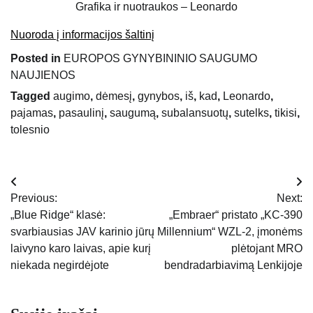
Grafika ir nuotraukos – Leonardo
Nuoroda į informacijos šaltinį
Posted in
EUROPOS GYNYBININIO SAUGUMO
NAUJIENOS
Tagged
augimo
,
dėmesį
,
gynybos
,
iš
,
kad
,
Leonardo
,
pajamas
,
pasaulinį
,
saugumą
,
subalansuotų
,
sutelks
,
tikisi
,
tolesnio
Navigacija
Previous:
Next:
tarp
„Blue Ridge“ klasė:
„Embraer“ pristato „KC-390
svarbiausias JAV karinio jūrų
Millennium“ WZL-2, įmonėms
įrašų
laivyno karo laivas, apie kurį
plėtojant MRO
niekada negirdėjote
bendradarbiavimą Lenkijoje