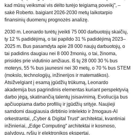
kad mūsų veiksmai vis dėlto turėjo teigiamą poveikį”, –
sakė Roberto. baigiant 2026-2030 metų laikotarpio
finansinių duomenų prognozės analizę.
2030 m. Leonardo turėtų įveikti 75 000 darbuotojų skaičių,
ty 12 % padidėjimą, o tai papildo 31 % padidėjimą 2023–
2025 m. Bus pasamdyta apie 28 000 naujų darbuotojų, o
tai padidins daugiau nei 8 000 žmonių, o tai, žinoma,
prisidės prie vidutinio amžiaus. Iš tų 28 000 30 % bus
moterys, 55 % bus jaunesni nei 30 metų, o 70 % bus STEM
(mokslo, technologijų, inžinerijos ir matematikos).
Atsižvelgiant į esamą įgūdžių trūkumą, Leonardo
akademija bus pagrindinis elementas kuriant perspektyvią
darbo jėgą, skatinančią talentų įsisavinimą. Evoliucija bus
apčiuopiama darbo profilių ir įgūdžių srityje. Naujieji
samdomi daugiausia dirbtinio intelekto ir žmogaus-AI
orkestrantai, „Cyber ​​& Digital Trust“ architektai, kvantiniai
inžinieriai, „Edge Computing“ architektai ir kosmoso,
palydovų, ryšių ir elektronikos ekspertai.