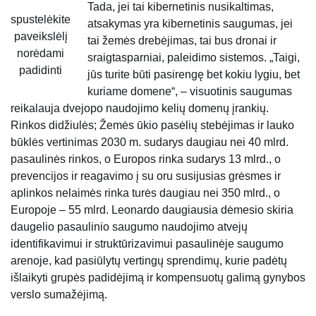
Tada, jei tai kibernetinis nusikaltimas,
spustelėkite
atsakymas yra kibernetinis saugumas, jei
paveikslėlį
tai žemės drebėjimas, tai bus dronai ir
norėdami
sraigtasparniai, paleidimo sistemos. „Taigi,
padidinti
jūs turite būti pasirengę bet kokiu lygiu, bet
kuriame domene“, – visuotinis saugumas
reikalauja dvejopo naudojimo kelių domenų įrankių.
Rinkos didžiulės; Žemės ūkio pasėlių stebėjimas ir lauko
būklės vertinimas 2030 m. sudarys daugiau nei 40 mlrd.
pasaulinės rinkos, o Europos rinka sudarys 13 mlrd., o
prevencijos ir reagavimo į su oru susijusias grėsmes ir
aplinkos nelaimės rinka turės daugiau nei 350 mlrd., o
Europoje – 55 mlrd. Leonardo daugiausia dėmesio skiria
daugelio pasaulinio saugumo naudojimo atvejų
identifikavimui ir struktūrizavimui pasaulinėje saugumo
arenoje, kad pasiūlytų vertingų sprendimų, kurie padėtų
išlaikyti grupės padidėjimą ir kompensuotų galimą gynybos
verslo sumažėjimą.