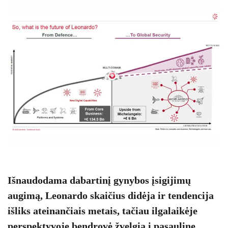
Išnaudodama dabartinį gynybos įsigijimų
augimą, Leonardo skaičius didėja ir tendencija
išliks ateinančiais metais, tačiau ilgalaikėje
perspektyvoje bendrovė žvelgia į pasaulinę