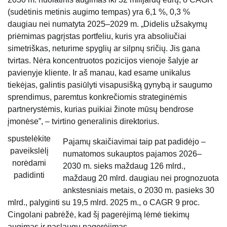
(sudėtinis metinis augimo tempas) yra 6,1 %, 0,3 %
daugiau nei numatyta 2025–2029 m. „Didelis užsakymų
priėmimas pagrįstas portfeliu, kuris yra absoliučiai
simetriškas, neturime spyglių ar silpnų sričių. Jis gana
tvirtas. Nėra koncentruotos pozicijos vienoje šalyje ar
pavienyje kliente. Ir aš manau, kad esame unikalus
tiekėjas, galintis pasiūlyti visapusišką gynybą ir saugumo
sprendimus, paremtus konkrečiomis strateginėmis
partnerystėmis, kurias puikiai žinote mūsų bendrose
įmonėse”, – tvirtino generalinis direktorius.
spustelėkite
Pajamų skaičiavimai taip pat padidėjo –
paveikslėlį
numatomos sukauptos pajamos 2026–
norėdami
2030 m. sieks maždaug 126 mlrd.,
padidinti
maždaug 20 mlrd. daugiau nei prognozuota
ankstesniais metais, o 2030 m. pasieks 30
mlrd., palyginti su 19,5 mlrd. 2025 m., o CAGR 9 proc.
Cingolani pabrėžė, kad šį pagerėjimą lėmė tiekimų
augimas ir paslaugų pagerėjimas