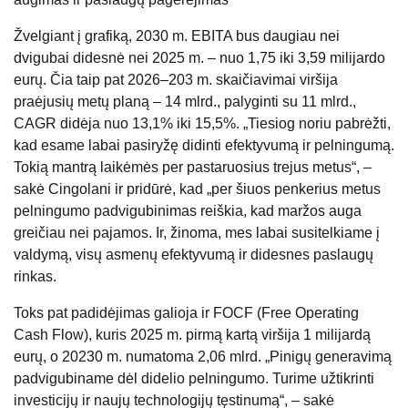
Žvelgiant į grafiką, 2030 m. EBITA bus daugiau nei
dvigubai didesnė nei 2025 m. – nuo ​​1,75 iki 3,59 milijardo
eurų. Čia taip pat 2026–203 m. skaičiavimai viršija
praėjusių metų planą – 14 mlrd., palyginti su 11 mlrd.,
CAGR didėja nuo 13,1% iki 15,5%. „Tiesiog noriu pabrėžti,
kad esame labai pasiryžę didinti efektyvumą ir pelningumą.
Tokią mantrą laikėmės per pastaruosius trejus metus“, –
sakė Cingolani ir pridūrė, kad „per šiuos penkerius metus
pelningumo padvigubinimas reiškia, kad maržos auga
greičiau nei pajamos. Ir, žinoma, mes labai susitelkiame į
valdymą, visų asmenų efektyvumą ir didesnes paslaugų
rinkas.
Toks pat padidėjimas galioja ir FOCF (Free Operating
Cash Flow), kuris 2025 m. pirmą kartą viršija 1 milijardą
eurų, o 20230 m. numatoma 2,06 mlrd. „Pinigų generavimą
padvigubiname dėl didelio pelningumo. Turime užtikrinti
investicijų ir naujų technologijų tęstinumą“, – sakė