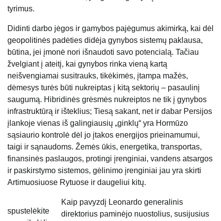
tyrimus.
Didinti darbo jėgos ir gamybos pajėgumus akimirką, kai dėl
geopolitinės padėties didėja gynybos sistemų paklausa,
būtina, jei įmonė nori išnaudoti savo potencialą. Tačiau
žvelgiant į ateitį, kai gynybos rinka vieną kartą
neišvengiamai susitrauks, tikėkimės, įtampa mažės,
dėmesys turės būti nukreiptas į kitą sektorių – pasaulinį
saugumą. Hibridinės grėsmės nukreiptos ne tik į gynybos
infrastruktūrą ir išteklius; Tiesą sakant, net ir dabar Persijos
įlankoje vienas iš galingiausių „ginklų“ yra Hormūzo
sąsiaurio kontrolė dėl jo įtakos energijos prieinamumui,
taigi ir sąnaudoms. Žemės ūkis, energetika, transportas,
finansinės paslaugos, protingi įrenginiai, vandens atsargos
ir paskirstymo sistemos, gėlinimo įrenginiai jau yra skirti
Artimuosiuose Rytuose ir daugeliui kitų.
Kaip pavyzdį Leonardo generalinis
spustelėkite
direktorius paminėjo nuostolius, susijusius