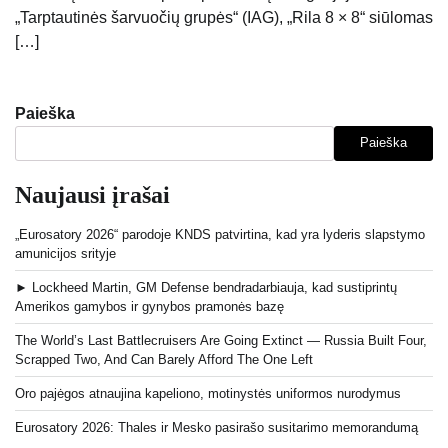
„Tarptautinės šarvuočių grupės“ (IAG), „Rila 8 × 8“ siūlomas
[…]
Paieška
Paieška
Naujausi įrašai
„Eurosatory 2026“ parodoje KNDS patvirtina, kad yra lyderis slapstymo
amunicijos srityje
► Lockheed Martin, GM Defense bendradarbiauja, kad sustiprintų
Amerikos gamybos ir gynybos pramonės bazę
The World’s Last Battlecruisers Are Going Extinct — Russia Built Four,
Scrapped Two, And Can Barely Afford The One Left
Oro pajėgos atnaujina kapeliono, motinystės uniformos nurodymus
Eurosatory 2026: Thales ir Mesko pasirašo susitarimo memorandumą