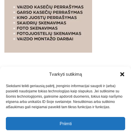
Tvarkyti sutikimą
WEBSTUDIO.LT
© SKAITMENINIO MARKETINGO
Siekdami teikti geriausią patirtį, įrenginio informacijai saugoti ir (arba)
PASLAUGOS. SEO tekstų rašymas, turinio kūrimas,
pasiekti naudojame tokias technologijas kaip slapukus. Jei sutiksime su
straipsnių rašymas ir talpinimas į mūsų valdomas
šiomis technologijomis, galėsime apdoroti duomenis, tokius kaip naršymo
svetaines.2026
Armijai.LT
Theme: Express News By
Adore
elgsena arba unikalūs ID šioje svetainėje. Nesutikimas arba sutikimo
atšaukimas gali neigiamai paveikti tam tikras funkcijas ir funkcijas.
Themes
.
Priimti
Draugai: -
Marketingo agentūra
-
Teisinės