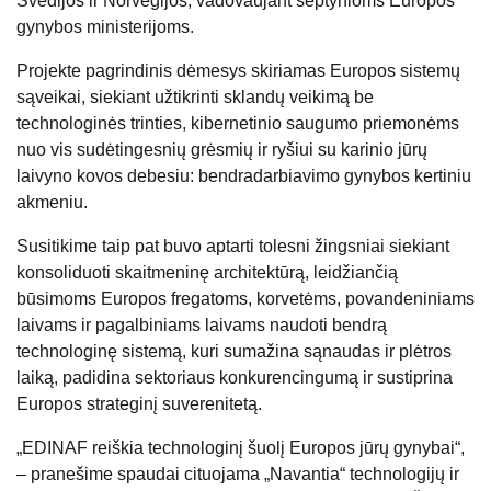
Švedijos ir Norvegijos, vadovaujant septynioms Europos
gynybos ministerijoms.
Projekte pagrindinis dėmesys skiriamas Europos sistemų
sąveikai, siekiant užtikrinti sklandų veikimą be
technologinės trinties, kibernetinio saugumo priemonėms
nuo vis sudėtingesnių grėsmių ir ryšiui su karinio jūrų
laivyno kovos debesiu: bendradarbiavimo gynybos kertiniu
akmeniu.
Susitikime taip pat buvo aptarti tolesni žingsniai siekiant
konsoliduoti skaitmeninę architektūrą, leidžiančią
būsimoms Europos fregatoms, korvetėms, povandeniniams
laivams ir pagalbiniams laivams naudoti bendrą
technologinę sistemą, kuri sumažina sąnaudas ir plėtros
laiką, padidina sektoriaus konkurencingumą ir sustiprina
Europos strateginį suverenitetą.
„EDINAF reiškia technologinį šuolį Europos jūrų gynybai“,
– pranešime spaudai cituojama „Navantia“ technologijų ir