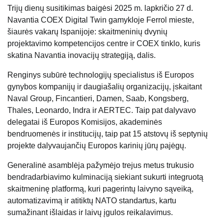
Trijų dienų susitikimas baigėsi 2025 m. lapkričio 27 d.
Navantia COEX Digital Twin gamykloje Ferrol mieste,
šiaurės vakarų Ispanijoje: skaitmeninių dvynių
projektavimo kompetencijos centre ir COEX tinklo, kuris
skatina Navantia inovacijų strategiją, dalis.
Renginys subūrė technologijų specialistus iš Europos
gynybos kompanijų ir daugiašalių organizacijų, įskaitant
Naval Group, Fincantieri, Damen, Saab, Kongsberg,
Thales, Leonardo, Indra ir AERTEC. Taip pat dalyvavo
delegatai iš Europos Komisijos, akademinės
bendruomenės ir institucijų, taip pat 15 atstovų iš septynių
projekte dalyvaujančių Europos karinių jūrų pajėgų.
Generalinė asamblėja pažymėjo trejus metus trukusio
bendradarbiavimo kulminaciją siekiant sukurti integruotą
skaitmeninę platformą, kuri pagerintų laivyno sąveiką,
automatizavimą ir atitiktų NATO standartus, kartu
sumažinant išlaidas ir laivų įgulos reikalavimus.