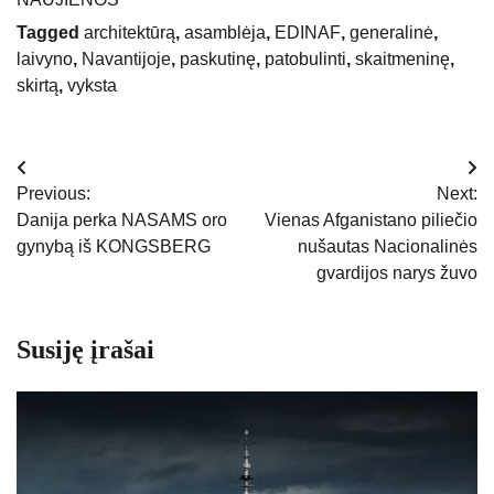
Tagged
architektūrą
,
asamblėja
,
EDINAF
,
generalinė
,
laivyno
,
Navantijoje
,
paskutinę
,
patobulinti
,
skaitmeninę
,
skirtą
,
vyksta
Navigacija
Previous:
Next:
tarp
Danija perka NASAMS oro
Vienas Afganistano piliečio
gynybą iš KONGSBERG
nušautas Nacionalinės
įrašų
gvardijos narys žuvo
Susiję įrašai