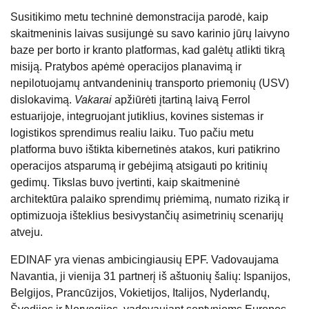
Susitikimo metu techninė demonstracija parodė, kaip
skaitmeninis laivas susijungė su savo karinio jūrų laivyno
baze per borto ir kranto platformas, kad galėtų atlikti tikrą
misiją. Pratybos apėmė operacijos planavimą ir
nepilotuojamų antvandeninių transporto priemonių (USV)
dislokavimą.
Vakarai
apžiūrėti įtartiną laivą Ferrol
estuarijoje, integruojant jutiklius, kovines sistemas ir
logistikos sprendimus realiu laiku. Tuo pačiu metu
platforma buvo ištikta kibernetinės atakos, kuri patikrino
operacijos atsparumą ir gebėjimą atsigauti po kritinių
gedimų. Tikslas buvo įvertinti, kaip skaitmeninė
architektūra palaiko sprendimų priėmimą, numato riziką ir
optimizuoja išteklius besivystančių asimetrinių scenarijų
atveju.
EDINAF yra vienas ambicingiausių EPF. Vadovaujama
Navantia, ji vienija 31 partnerį iš aštuonių šalių: Ispanijos,
Belgijos, Prancūzijos, Vokietijos, Italijos, Nyderlandų,