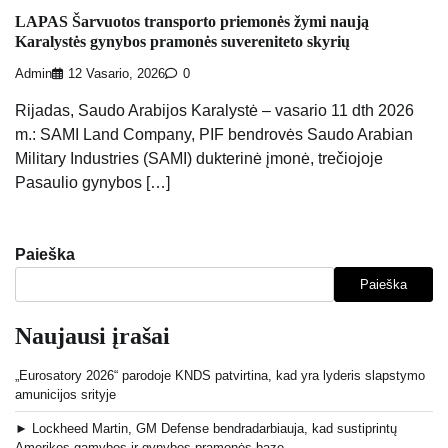
LAPAS Šarvuotos transporto priemonės žymi naują
Karalystės gynybos pramonės suvereniteto skyrių
Admin
12 Vasario, 2026
0
Rijadas, Saudo Arabijos Karalystė – vasario 11 dth 2026
m.: SAMI Land Company, PIF bendrovės Saudo Arabian
Military Industries (SAMI) dukterinė įmonė, trečiojoje
Pasaulio gynybos […]
Paieška
Paieška
Naujausi įrašai
„Eurosatory 2026“ parodoje KNDS patvirtina, kad yra lyderis slapstymo
amunicijos srityje
► Lockheed Martin, GM Defense bendradarbiauja, kad sustiprintų
Amerikos gamybos ir gynybos pramonės bazę