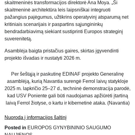
skaitmeninės transformacijos direktorė Ana Moya. „Ši
skaitmeninė architektūra leis laipsniškai integruoti
pažangius pajėgumus, užtikrins operatyvinį atsparumą net
kritiniais scenarijais ir paspartins sąjungininkų
bendradarbiavimą siekiant sustiprinti Europos strateginį
suverenitetą.
Asamblėja baigta pristačius gaires, skirtas įgyvendinti
projekto išvadas ir nustatyti 2026 m.
Per šeštąją ir paskutinę EDINAF projekto Generalinę
asamblėją, kurią Navantia surengė Ferrol laivų statykloje
2025 m. lapkričio 25–27 d., techninė demonstracija parodė,
kad USV Poniente gali būti naudojamas apžiūrėti įtartiną
laivą Ferrol žiotyse, o kartu ir kibernetinė ataka. (Navantia)
Nuoroda į informacijos šaltinį
Posted in
EUROPOS GYNYBININIO SAUGUMO
NAUJIENOS