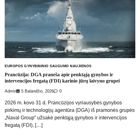
EUROPOS GYNYBININIO SAUGUMO NAUJIENOS
Prancūzija: DGA praneša apie penktąją gynybos ir
intervencijos fregatą (FDI) karinio jūrų laivyno grupei
Admin
5 Balandžio, 2026
0
2026 m. kovo 31 d. Prancūzijos vyriausybės gynybos
pirkimų ir technologijų agentūra (DGA) iš pramonės grupės
„Naval Group“ užsakė penktąją gynybos ir intervencijos
fregatą (FDI), […]