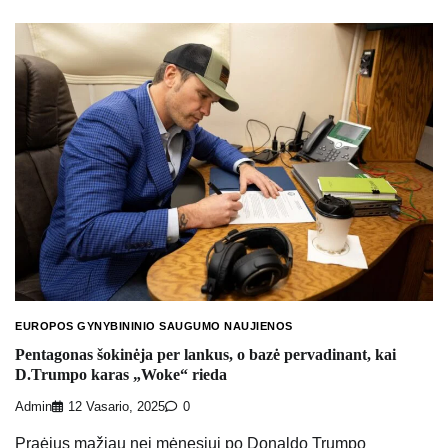
EUROPOS GYNYBININIO SAUGUMO NAUJIENOS
Pentagonas šokinėja per lankus, o bazė pervadinant, kai
D.Trumpo karas „Woke“ rieda
Admin
12 Vasario, 2025
0
Praėjus mažiau nei mėnesiui po Donaldo Trumpo