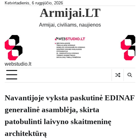
Skip
Ketvirtadienis, 6 rugpjūčio, 2026
Armijai.LT
to
content
Armijai, civiliams, naujienos
webstudio.lt
Navantijoje vyksta paskutinė EDINAF
generalinė asamblėja, skirta
patobulinti laivyno skaitmeninę
architektūrą