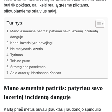
būti tik pokštas, gali kelti realią grėsmę pilotams,
pilotuojantiems orlaivius naktį.
Turinys:
Mano asmeninė patirtis: patyriau savo lazerinį incidentą
danguje
Kodėl lazeriai yra pavojingi
Ne mėlynasis lazeris
Tyrimas
Teisinė pusė
Strateginės pasekmės
Apie autorių: Harrisonas Kassas
Mano asmeninė patirtis: patyriau savo
lazerinį incidentą danguje
Kartą prieš metus buvau įtrauktas į raudonojo spindulio