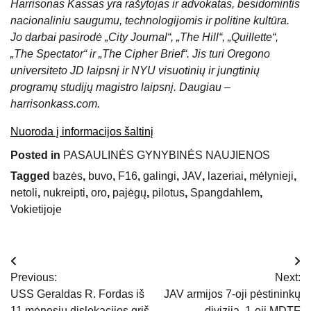
Harrisonas Kassas yra rašytojas ir advokatas, besidomintis
nacionaliniu saugumu, technologijomis ir politine kultūra.
Jo darbai pasirodė „City Journal“, „The Hill“, „Quillette“,
„The Spectator“ ir „The Cipher Brief“. Jis turi Oregono
universiteto JD laipsnį ir NYU visuotinių ir jungtinių
programų studijų magistro laipsnį. Daugiau –
harrisonkass.com.
Nuoroda į informacijos šaltinį
Posted in
PASAULINĖS GYNYBINĖS NAUJIENOS
Tagged
bazės
,
buvo
,
F16
,
galingi
,
JAV
,
lazeriai
,
mėlynieji
,
netoli
,
nukreipti
,
oro
,
pajėgų
,
pilotus
,
Spangdahlem
,
Vokietijoje
Navigacija
Previous:
Next:
tarp
USS Geraldas R. Fordas iš
JAV armijos 7-oji pėstininkų
11 mėnesių dislokacijos grįš
divizija, 1-oji MDTF