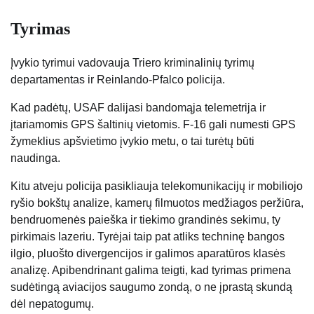
Tyrimas
Įvykio tyrimui vadovauja Triero kriminalinių tyrimų
departamentas ir Reinlando-Pfalco policija.
Kad padėtų, USAF dalijasi bandomąja telemetrija ir
įtariamomis GPS šaltinių vietomis. F-16 gali numesti GPS
žymeklius apšvietimo įvykio metu, o tai turėtų būti
naudinga.
Kitu atveju policija pasikliauja telekomunikacijų ir mobiliojo
ryšio bokštų analize, kamerų filmuotos medžiagos peržiūra,
bendruomenės paieška ir tiekimo grandinės sekimu, ty
pirkimais lazeriu. Tyrėjai taip pat atliks techninę bangos
ilgio, pluošto divergencijos ir galimos aparatūros klasės
analizę. Apibendrinant galima teigti, kad tyrimas primena
sudėtingą aviacijos saugumo zondą, o ne įprastą skundą
dėl nepatogumų.