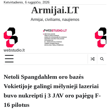
Skip
Ketvirtadienis, 6 rugpjūčio, 2026
Armijai.LT
to
content
Armijai, civiliams, naujienos
webstudio.lt
Netoli Spangdahlem oro bazės
Vokietijoje galingi mėlynieji lazeriai
buvo nukreipti į 3 JAV oro pajėgų F-
16 pilotus