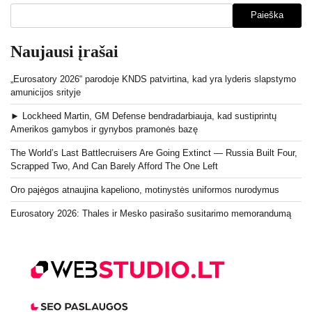
Paieška
Naujausi įrašai
„Eurosatory 2026“ parodoje KNDS patvirtina, kad yra lyderis slapstymo
amunicijos srityje
► Lockheed Martin, GM Defense bendradarbiauja, kad sustiprintų
Amerikos gamybos ir gynybos pramonės bazę
The World’s Last Battlecruisers Are Going Extinct — Russia Built Four,
Scrapped Two, And Can Barely Afford The One Left
Oro pajėgos atnaujina kapeliono, motinystės uniformos nurodymus
Eurosatory 2026: Thales ir Mesko pasirašo susitarimo memorandumą