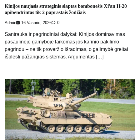
Kinijos naujasis strateginis slaptas bombonešis Xi'an H-20
apibendrintas tik 2 paprastais žodžiais
Admin
16 Vasario, 2026
0
Santrauka ir pagrindiniai dalykai: Kinijos dominavimas
pasaulinėje gamyboje laikomas jos karinio pakilimo
pagrindu – ne tik proveržio išradimas, o galimybė greitai
išplėsti pažangias sistemas. Argumentas […]