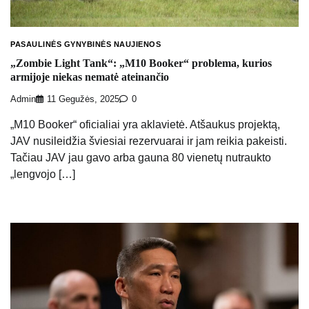
PASAULINĖS GYNYBINĖS NAUJIENOS
„Zombie Light Tank“: „M10 Booker“ problema, kurios
armijoje niekas nematė ateinančio
Admin
11 Gegužės, 2025
0
„M10 Booker“ oficialiai yra aklavietė. Atšaukus projektą,
JAV nusileidžia šviesiai rezervuarai ir jam reikia pakeisti.
Tačiau JAV jau gavo arba gauna 80 vienetų nutraukto
„lengvojo […]