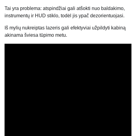
Tai yra problema: atspindžiai gali atšokti nuo baldakimo,
instrumentų ir HUD stiklo, todėl jis ypač dezorientuojasi.
Iš mylių nukreiptas lazeris gali efektyviai užpildyti kabiną
akinama šviesa tūpimo metu.