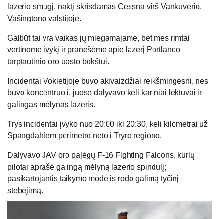
lazerio smūgį, naktį skrisdamas Cessna virš Vankuverio,
Vašingtono valstijoje.
Galbūt tai yra vaikas jų miegamajame, bet mes rimtai
vertinome įvykį ir pranešėme apie lazerį Portlando
tarptautinio oro uosto bokštui.
Incidentai Vokietijoje buvo akivaizdžiai reikšmingesni, nes
buvo koncentruoti, juose dalyvavo keli kariniai lėktuvai ir
galingas mėlynas lazeris.
Trys incidentai įvyko nuo 20:00 iki 20:30, keli kilometrai už
Spangdahlem perimetro netoli Tryro regiono.
Dalyvavo JAV oro pajėgų F-16 Fighting Falcons, kurių
pilotai aprašė galingą mėlyną lazerio spindulį;
pasikartojantis taikymo modelis rodo galimą tyčinį
stebėjimą.