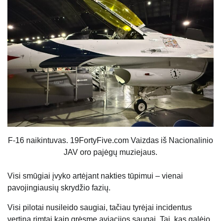
F-16 naikintuvas. 19FortyFive.com Vaizdas iš Nacionalinio
JAV oro pajėgų muziejaus.
Visi smūgiai įvyko artėjant nakties tūpimui – vienai
pavojingiausių skrydžio fazių.
Visi pilotai nusileido saugiai, tačiau tyrėjai incidentus
vertina rimtai kaip grėsmę aviacijos saugai. Tai, kas galėjo