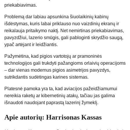
priekabiavimas.
Problemą dar labiau apsunkina šiuolaikinių kabinų
išdėstymas, kuris labai priklauso nuo vaizdinių ekranų ir
reikalauja pritaikymo naktį. Net nemirtinas priekabiavimas,
pavyzdžiui, lazerio smūgis, gali pabloginti skrydžio saugą,
ypač artėjant ir leidžiantis.
Pažymėtina, kad pigios vartotojų ar pramoninės
technologijos gali trukdyti pažangioms orlaivių operacijoms
– dar vienas modernus pigios asimetrijos pavyzdys,
sutrikdantis sudėtingas karines sistemas.
Platesnė pamoka yra ta, kad aviacijos pažeidžiamumui
nereikia raketų ar kibernetinių atakų, tačiau jas galima
išnaudoti naudojant paprastą lazerinį žymeklį.
Apie autorių: Harrisonas Kassas