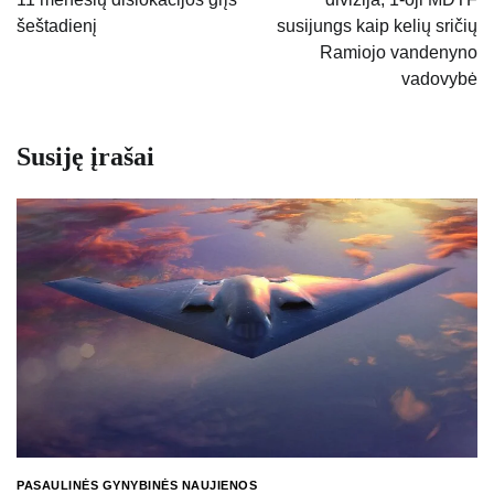
įrašų
šeštadienį
susijungs kaip kelių sričių
Ramiojo vandenyno
vadovybė
Susiję įrašai
PASAULINĖS GYNYBINĖS NAUJIENOS