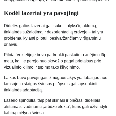
Kodėl lazeriai yra pavojingi
Didelės galios lazeriai gali sukelti blyksčių aklumą,
tinklainės sužalojimą ir dezorientaciją erdvėje – tai yra
problema, kylanti pilotui, besivaržančiam viršgarsiniu
orlaiviu.
Pilotai Vokietijoje buvo partrenkti paskutinio artėjimo tūpti
metu, kai jie perėjo nuo skrydžio pagal prietaisus prie
vizualinio kilimo ir tūpimo tako išlyginimo.
Laikas buvo pavojingas; žmogaus akys yra labai jautrios
tamsoje, o staigus šviesos pliūpsnis gali apsunkinti
tinklainės adaptaciją.
Lazerio spinduliai taip pat skiriasi ir plečiasi dideliais
atstumais, vadinamu „arbūzo efektu“, kuris gali užtvindyti
kabiną mėlyna šviesa.