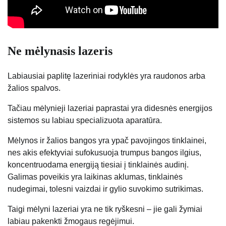
Ne mėlynasis lazeris
Labiausiai paplitę lazeriniai rodyklės yra raudonos arba
žalios spalvos.
Tačiau mėlynieji lazeriai paprastai yra didesnės energijos
sistemos su labiau specializuota aparatūra.
Mėlynos ir žalios bangos yra ypač pavojingos tinklainei,
nes akis efektyviai sufokusuoja trumpus bangos ilgius,
koncentruodama energiją tiesiai į tinklainės audinį.
Galimas poveikis yra laikinas aklumas, tinklainės
nudegimai, tolesni vaizdai ir gylio suvokimo sutrikimas.
Taigi mėlyni lazeriai yra ne tik ryškesni – jie gali žymiai
labiau pakenkti žmogaus regėjimui.