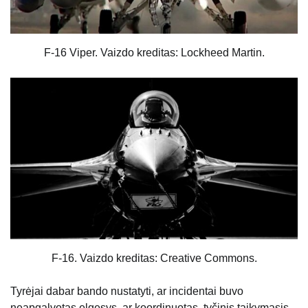
F-16 Viper. Vaizdo kreditas: Lockheed Martin.
F-16. Vaizdo kreditas: Creative Commons.
Tyrėjai dabar bando nustatyti, ar incidentai buvo
neapgalvotas elgesys, ar koordinuotas, tyčinis taikymasis.