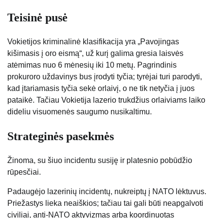
Teisinė pusė
Vokietijos kriminalinė klasifikacija yra „Pavojingas
kišimasis į oro eismą“, už kurį galima gresia laisvės
atėmimas nuo 6 mėnesių iki 10 metų. Pagrindinis
prokuroro uždavinys bus įrodyti tyčia; tyrėjai turi parodyti,
kad įtariamasis tyčia sekė orlaivį, o ne tik netyčia į juos
pataikė. Tačiau Vokietija lazerio trukdžius orlaiviams laiko
dideliu visuomenės saugumo nusikaltimu.
Strateginės pasekmės
Žinoma, su šiuo incidentu susiję ir platesnio pobūdžio
rūpesčiai.
Padaugėjo lazerinių incidentų, nukreiptų į NATO lėktuvus.
Priežastys lieka neaiškios; tačiau tai gali būti neapgalvoti
civiliai, anti-NATO aktyvizmas arba koordinuotas