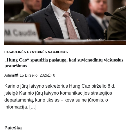
PASAULINĖS GYNYBINĖS NAUJIENOS
„Hung Cao“ spaudžia paslaugą, kad suvienodintų viešuosius
pranešimus
Admin
15 Birželio, 2026
0
Karinio jūrų laivyno sekretorius Hung Cao birželio 8 d.
įsteigė Karinio jūrų laivyno komunikacijos strategijos
departamentą, kurio tikslas – kova su ne jūromis, o
informacija. […]
Paieška