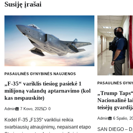
Susiję įrašai
PASAULINĖS GYNYBINĖS NAUJIENOS
„F-35“ variklis tiesiog pasiekė 1
PASAULINĖS GYN
milijoną valandų aptarnavimo (kol
„Trump Taps“ 
kas nespauskite)
Nacionalinė la
teisėjų gvardij
Admin
7 Kovo, 2025
0
Admin
6 Spalio, 2
Kodėl F-35 „F135“ varikliui reikia
svarbiausių atnaujinimų, nepaisant etapo
SAN DIEGO – D.T