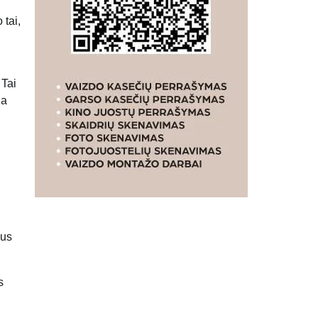
 tai,
 Tai
na
ius
s