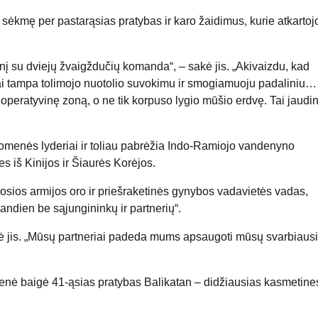
sėkmę per pastarąsias pratybas ir karo žaidimus, kurie atkartojo
inį su dviejų žvaigždučių komanda“, – sakė jis. „Akivaizdu, kad
krai tampa tolimojo nuotolio suvokimu ir smogiamuoju padaliniu…
operatyvinę zoną, o ne tik korpuso lygio mūšio erdvę. Tai jaudi
omenės lyderiai ir toliau pabrėžia Indo-Ramiojo vandenyno
 iš Kinijos ir Šiaurės Korėjos.
ios armijos oro ir priešraketinės gynybos vadavietės vadas,
andien be sąjungininkų ir partnerių“.
kė jis. „Mūsų partneriai padeda mums apsaugoti mūsų svarbiaus
nė baigė 41-ąsias pratybas Balikatan – didžiausias kasmetine