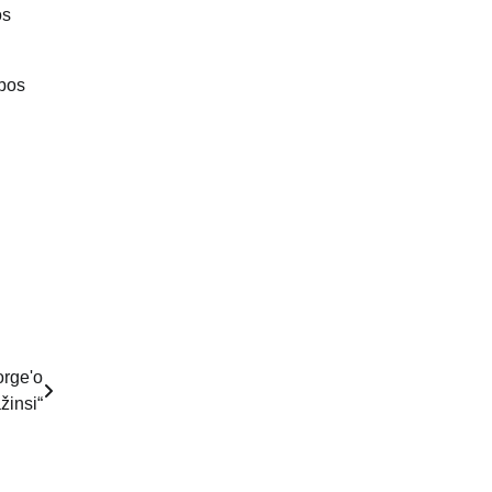
os
ybos
orge'o
žinsi“