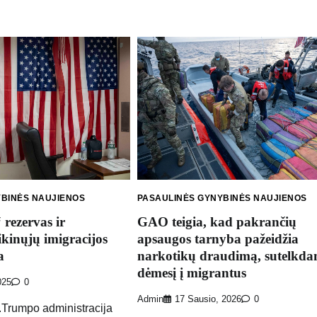
YBINĖS NAUJIENOS
PASAULINĖS GYNYBINĖS NAUJIENOS
rezervas ir
GAO teigia, kad pakrančių
ikinųjų imigracijos
apsaugos tarnyba pažeidžia
a
narkotikų draudimą, sutelkd
dėmesį į migrantus
025
0
Admin
17 Sausio, 2026
0
rumpo administracija