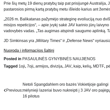
Prie šių metų 19 dienų pratybų taip pat prisijungė Australija, 
pastarosios pirmą kartą pratybų metu išleido karius ant žemės
„2026 m. Balikatanas pažymėjo strateginę evoliuciją nuo dviš
misijos repeticijos“, – apie įvykį sakė JAV karinio jūrų laiv
vadovybės vadas. „Tas augimas atspindi saugumo aplinką. Tai 
JD Simkinsas yra „Military Times“ ir „Defense News“ vyriausia
Nuoroda į informacijos šaltinį
Posted in
PASAULINĖS GYNYBINĖS NAUJIENOS
Tagged
1oji
,
7oji
,
armijos
,
divizija
,
JAV
,
kaip
,
kelių
,
MDTF
,
pė
Netoli Spangdahlem oro bazės Vokietijoje galingi
Navigacija
Previous:
mėlynieji lazeriai buvo nukreipti į 3 JAV oro pajėg
tarp
16 pilotus
įrašų