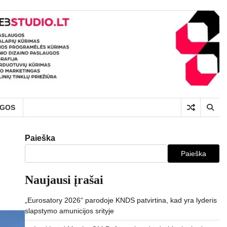
UGOS
Paieška
Paieška
Naujausi įrašai
„Eurosatory 2026“ parodoje KNDS patvirtina, kad yra lyderis
slapstymo amunicijos srityje