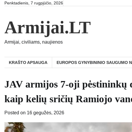
Skip
Penktadienis, 7 rugpjūčio, 2026
to
content
Armijai.LT
Armijai, civiliams, naujienos
KRAŠTO APSAUGA
EUROPOS GYNYBININIO SAUGUMO 
JAV armijos 7-oji pėstininkų 
kaip kelių sričių Ramiojo v
Posted on
16 gegužės, 2026