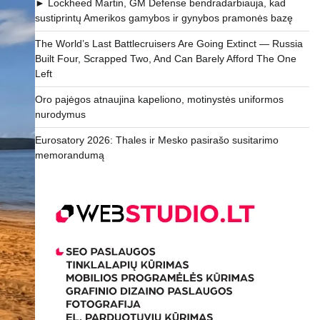
► Lockheed Martin, GM Defense bendradarbiauja, kad
sustiprintų Amerikos gamybos ir gynybos pramonės bazę
The World’s Last Battlecruisers Are Going Extinct — Russia
Built Four, Scrapped Two, And Can Barely Afford The One
Left
Oro pajėgos atnaujina kapeliono, motinystės uniformos
nurodymus
Eurosatory 2026: Thales ir Mesko pasirašo susitarimo
memorandumą