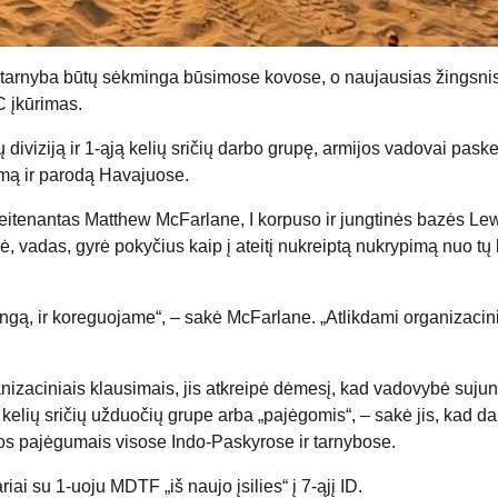
d tarnyba būtų sėkminga būsimose kovose, o naujausias žingsni
 įkūrimas.
diviziją ir 1-ąją kelių sričių darbo grupę, armijos vadovai pask
ą ir parodą Havajuose.
eitenantas Matthew McFarlane, I korpuso ir jungtinės bazės Lew
, vadas, gyrė pokyčius kaip į ateitį nukreiptą nukrypimą nuo tų 
ngą, ir koreguojame“, – sakė McFarlane. „Atlikdami organizacin
anizaciniais klausimais, jis atkreipė dėmesį, kad vadovybė sujun
 kelių sričių užduočių grupe arba „pajėgomis“, – sakė jis, kad da
ybos pajėgumais visose Indo-Paskyrose ir tarnybose.
iai su 1-uoju MDTF „iš naujo įsilies“ į 7-ąjį ID.