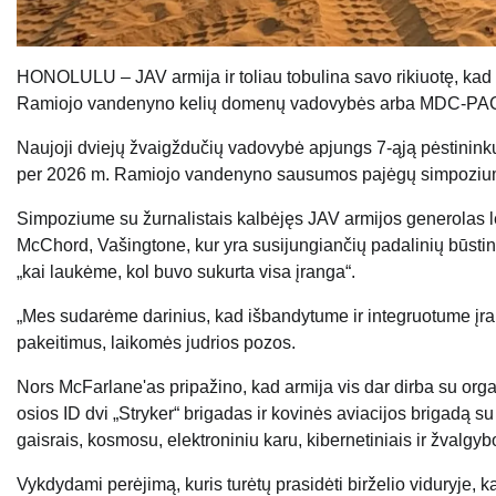
HONOLULU – JAV armija ir toliau tobulina savo rikiuotę, ka
Ramiojo vandenyno kelių domenų vadovybės arba MDC-PAC
Naujoji dviejų žvaigždučių vadovybė apjungs 7-ąją pėstininkų 
per 2026 m. Ramiojo vandenyno sausumos pajėgų simpozium
Simpoziume su žurnalistais kalbėjęs JAV armijos generolas l
McChord, Vašingtone, kur yra susijungiančių padalinių būstinė
„kai laukėme, kol buvo sukurta visa įranga“.
„Mes sudarėme darinius, kad išbandytume ir integruotume įra
pakeitimus, laikomės judrios pozos.
Nors McFarlane'as pripažino, kad armija vis dar dirba su org
osios ID dvi „Stryker“ brigadas ir kovinės aviacijos brigadą su
gaisrais, kosmosu, elektroniniu karu, kibernetiniais ir žvalg
Vykdydami perėjimą, kuris turėtų prasidėti birželio viduryje, kar