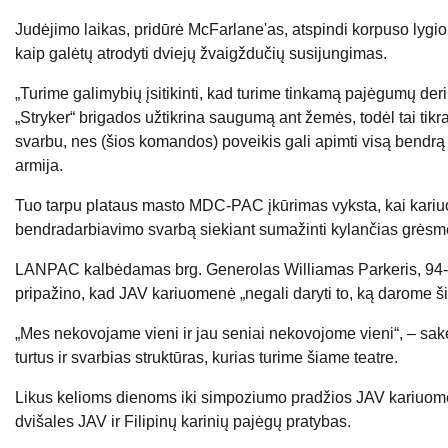
Judėjimo laikas, pridūrė McFarlane'as, atspindi korpuso lygio 
kaip galėtų atrodyti dviejų žvaigždučių susijungimas.
„Turime galimybių įsitikinti, kad turime tinkamą pajėgumų der
„Stryker“ brigados užtikrina saugumą ant žemės, todėl tai ti
svarbu, nes (šios komandos) poveikis gali apimti visą bendrą 
armija.
Tuo tarpu plataus masto MDC-PAC įkūrimas vyksta, kai kariu
bendradarbiavimo svarbą siekiant sumažinti kylančias grėsmes
LANPAC kalbėdamas brg. Generolas Williamas Parkeris, 94-os
pripažino, kad JAV kariuomenė „negali daryti to, ką darome ši
„Mes nekovojame vieni ir jau seniai nekovojome vieni“, – sa
turtus ir svarbias struktūras, kurias turime šiame teatre.
Likus kelioms dienoms iki simpoziumo pradžios JAV kariuome
dvišales JAV ir Filipinų karinių pajėgų pratybas.