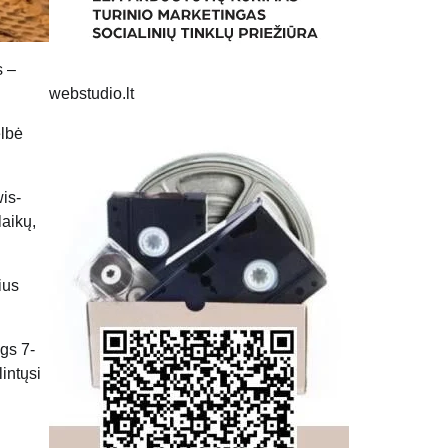
s –
webstudio.lt
elbė
is-
laikų,
ius
gs 7-
lintųsi