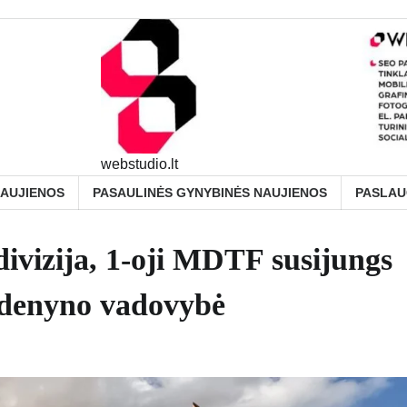
webstudio.lt
NAUJIENOS
PASAULINĖS GYNYBINĖS NAUJIENOS
PASLA
divizija, 1-oji MDTF susijungs
andenyno vadovybė