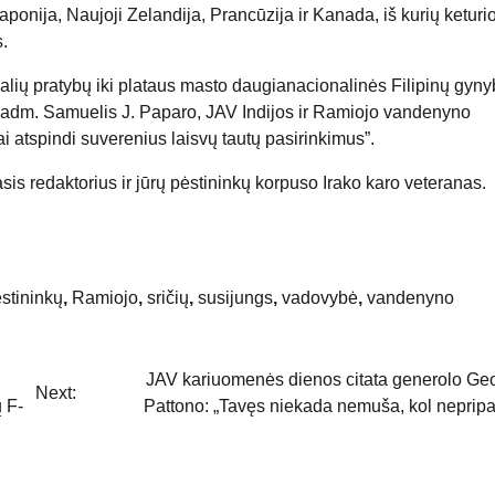
Japonija, Naujoji Zelandija, Prancūzija ir Kanada, iš kurių keturi
.
alių pratybų iki plataus masto daugianacionalinės Filipinų gyn
yno adm. Samuelis J. Paparo, JAV Indijos ir Ramiojo vandenyno
atspindi suverenius laisvų tautų pasirinkimus”.
sis redaktorius ir jūrų pėstininkų korpuso Irako karo veteranas.
stininkų
,
Ramiojo
,
sričių
,
susijungs
,
vadovybė
,
vandenyno
JAV kariuomenės dienos citata generolo Ge
Next:
ų F-
Pattono: „Tavęs niekada nemuša, kol nepripa