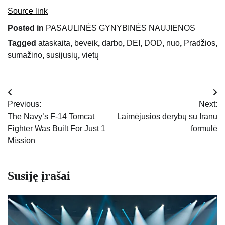
Source link
Posted in
PASAULINĖS GYNYBINĖS NAUJIENOS
Tagged
ataskaita
,
beveik
,
darbo
,
DEI
,
DOD
,
nuo
,
Pradžios
,
sumažino
,
susijusių
,
vietų
Navigacija
Previous:
Next:
tarp
The Navy’s F-14 Tomcat
Laimėjusios derybų su Iranu
Fighter Was Built For Just 1
formulė
įrašų
Mission
Susiję įrašai