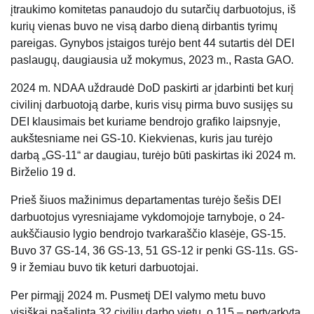
įtraukimo komitetas panaudojo du sutarčių darbuotojus, iš
kurių vienas buvo ne visą darbo dieną dirbantis tyrimų
pareigas. Gynybos įstaigos turėjo bent 44 sutartis dėl DEI
paslaugų, daugiausia už mokymus, 2023 m., Rasta GAO.
2024 m. NDAA uždraudė DoD paskirti ar įdarbinti bet kurį
civilinį darbuotoją darbe, kuris visų pirma buvo susijęs su
DEI klausimais bet kuriame bendrojo grafiko laipsnyje,
aukštesniame nei GS-10. Kiekvienas, kuris jau turėjo
darbą „GS-11“ ar daugiau, turėjo būti paskirtas iki 2024 m.
Birželio 19 d.
Prieš šiuos mažinimus departamentas turėjo šešis DEI
darbuotojus vyresniajame vykdomojoje tarnyboje, o 24-
aukščiausio lygio bendrojo tvarkaraščio klasėje, GS-15.
Buvo 37 GS-14, 36 GS-13, 51 GS-12 ir penki GS-11s. GS-
9 ir žemiau buvo tik keturi darbuotojai.
Per pirmąjį 2024 m. Pusmetį DEI valymo metu buvo
visiškai pašalinta 32 civilių darbo vietų, o 115 – pertvarkyta,