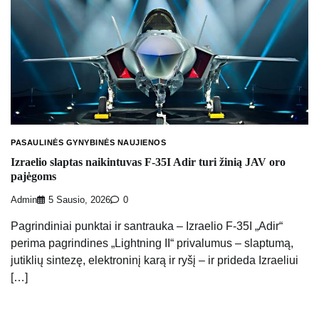
PASAULINĖS GYNYBINĖS NAUJIENOS
Izraelio slaptas naikintuvas F-35I Adir turi žinią JAV oro
pajėgoms
Admin
5 Sausio, 2026
0
Pagrindiniai punktai ir santrauka – Izraelio F-35I „Adir“
perima pagrindines „Lightning II“ privalumus – slaptumą,
jutiklių sintezę, elektroninį karą ir ryšį – ir prideda Izraeliui
[…]