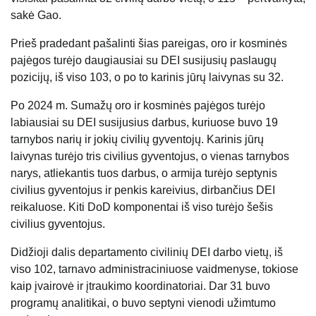
sakė Gao.
Prieš pradedant pašalinti šias pareigas, oro ir kosminės
pajėgos turėjo daugiausiai su DEI susijusių paslaugų
pozicijų, iš viso 103, o po to karinis jūrų laivynas su 32.
Po 2024 m. Sumažų oro ir kosminės pajėgos turėjo
labiausiai su DEI susijusius darbus, kuriuose buvo 19
tarnybos narių ir jokių civilių gyventojų. Karinis jūrų
laivynas turėjo tris civilius gyventojus, o vienas tarnybos
narys, atliekantis tuos darbus, o armija turėjo septynis
civilius gyventojus ir penkis kareivius, dirbančius DEI
reikaluose. Kiti DoD komponentai iš viso turėjo šešis
civilius gyventojus.
Didžioji dalis departamento civilinių DEI darbo vietų, iš
viso 102, tarnavo administraciniuose vaidmenyse, tokiose
kaip įvairovė ir įtraukimo koordinatoriai. Dar 31 buvo
programų analitikai, o buvo septyni vienodi užimtumo