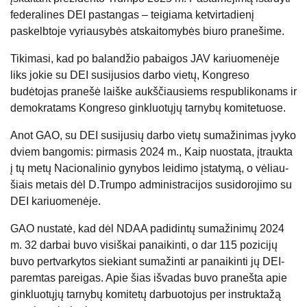
federalines DEI pastangas – teigiama ketvirtadienį
paskelbtoje vyriausybės atskaitomybės biuro pranešime.
Tikimasi, kad po balandžio pabaigos JAV kariuomenėje
liks jokie su DEI susijusios darbo vietų, Kongreso
budėtojas pranešė laiške aukščiausiems respublikonams ir
demokratams Kongreso ginkluotųjų tarnybų komitetuose.
Anot GAO, su DEI susijusių darbo vietų sumažinimas įvyko
dviem bangomis: pirmasis 2024 m., Kaip nuostata, įtraukta
į tų metų Nacionalinio gynybos leidimo įstatymą, o vėliau-
šiais metais dėl D.Trumpo administracijos susidorojimo su
DEI kariuomenėje.
GAO nustatė, kad dėl NDAA padidintų sumažinimų 2024
m. 32 darbai buvo visiškai panaikinti, o dar 115 pozicijų
buvo pertvarkytos siekiant sumažinti ar panaikinti jų DEI-
paremtas pareigas. Apie šias išvadas buvo pranešta apie
ginkluotųjų tarnybų komitetų darbuotojus per instruktažą