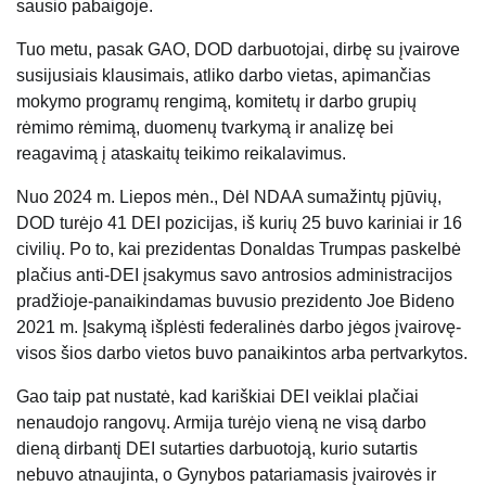
sausio pabaigoje.
Tuo metu, pasak GAO, DOD darbuotojai, dirbę su įvairove
susijusiais klausimais, atliko darbo vietas, apimančias
mokymo programų rengimą, komitetų ir darbo grupių
rėmimo rėmimą, duomenų tvarkymą ir analizę bei
reagavimą į ataskaitų teikimo reikalavimus.
Nuo 2024 m. Liepos mėn., Dėl NDAA sumažintų pjūvių,
DOD turėjo 41 DEI pozicijas, iš kurių 25 buvo kariniai ir 16
civilių. Po to, kai prezidentas Donaldas Trumpas paskelbė
plačius anti-DEI įsakymus savo antrosios administracijos
pradžioje-panaikindamas buvusio prezidento Joe Bideno
2021 m. Įsakymą išplėsti federalinės darbo jėgos įvairovę-
visos šios darbo vietos buvo panaikintos arba pertvarkytos.
Gao taip pat nustatė, kad kariškiai DEI veiklai plačiai
nenaudojo rangovų. Armija turėjo vieną ne visą darbo
dieną dirbantį DEI sutarties darbuotoją, kurio sutartis
nebuvo atnaujinta, o Gynybos patariamasis įvairovės ir