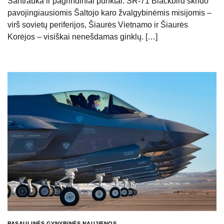
Santrauka ir pagrindiniai punktai: SR-71 Blackbird skrido
pavojingiausiomis Šaltojo karo žvalgybinėmis misijomis –
virš sovietų periferijos, Šiaurės Vietnamo ir Šiaurės
Korėjos – visiškai nenešdamas ginklų. […]
PASAULINĖS GYNYBINĖS NAUJIENOS