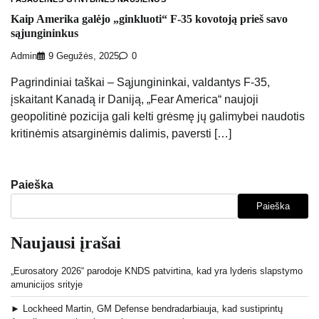
Kaip Amerika galėjo „ginkluoti“ F-35 kovotoją prieš savo
sąjungininkus
Admin
9 Gegužės, 2025
0
Pagrindiniai taškai – Sąjungininkai, valdantys F-35,
įskaitant Kanadą ir Daniją, „Fear America“ naujoji
geopolitinė pozicija gali kelti grėsmę jų galimybei naudotis
kritinėmis atsarginėmis dalimis, paversti […]
Paieška
Paieška
Naujausi įrašai
„Eurosatory 2026“ parodoje KNDS patvirtina, kad yra lyderis slapstymo
amunicijos srityje
► Lockheed Martin, GM Defense bendradarbiauja, kad sustiprintų