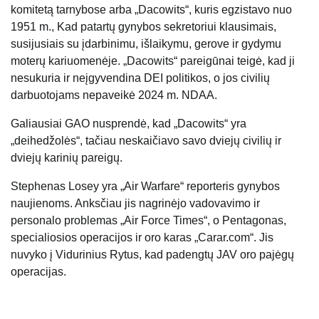
komitetą tarnybose arba „Dacowits“, kuris egzistavo nuo
1951 m., Kad patartų gynybos sekretoriui klausimais,
susijusiais su įdarbinimu, išlaikymu, gerove ir gydymu
moterų kariuomenėje. „Dacowits“ pareigūnai teigė, kad ji
nesukuria ir neįgyvendina DEI politikos, o jos civilių
darbuotojams nepaveikė 2024 m. NDAA.
Galiausiai GAO nusprendė, kad „Dacowits“ yra
„deihedžolės“, tačiau neskaičiavo savo dviejų civilių ir
dviejų karinių pareigų.
Stephenas Losey yra „Air Warfare“ reporteris gynybos
naujienoms. Anksčiau jis nagrinėjo vadovavimo ir
personalo problemas „Air Force Times“, o Pentagonas,
specialiosios operacijos ir oro karas „Carar.com“. Jis
nuvyko į Vidurinius Rytus, kad padengtų JAV oro pajėgų
operacijas.