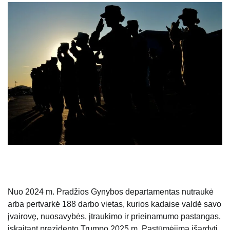
Nuo 2024 m. Pradžios Gynybos departamentas nutraukė
arba pertvarkė 188 darbo vietas, kurios kadaise valdė savo
įvairovę, nuosavybės, įtraukimo ir prieinamumo pastangas,
įskaitant prezidento Trumpo 2025 m. Pastūmėjimą išardyti