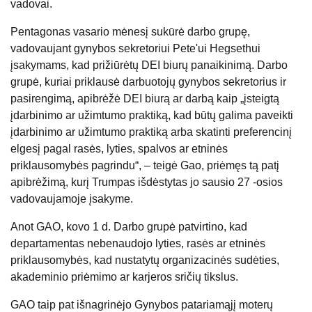
vadovai.
Pentagonas vasario mėnesį sukūrė darbo grupę,
vadovaujant gynybos sekretoriui Pete'ui Hegsethui
įsakymams, kad prižiūrėtų DEI biurų panaikinimą. Darbo
grupė, kuriai priklausė darbuotojų gynybos sekretorius ir
pasirengimą, apibrėžė DEI biurą ar darbą kaip „įsteigtą
įdarbinimo ar užimtumo praktiką, kad būtų galima paveikti
įdarbinimo ar užimtumo praktiką arba skatinti preferencinį
elgesį pagal rasės, lyties, spalvos ar etninės
priklausomybės pagrindu“, – teigė Gao, priėmęs tą patį
apibrėžimą, kurį Trumpas išdėstytas jo sausio 27 -osios
vadovaujamoje įsakyme.
Anot GAO, kovo 1 d. Darbo grupė patvirtino, kad
departamentas nebenaudojo lyties, rasės ar etninės
priklausomybės, kad nustatytų organizacinės sudėties,
akademinio priėmimo ar karjeros sričių tikslus.
GAO taip pat išnagrinėjo Gynybos patariamąjį moterų