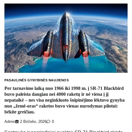
PASAULINĖS GYNYBINĖS NAUJIENOS
Per tarnavimo laiką nuo 1966 iki 1998 m. į SR-71 Blackbird
buvo paleista daugiau nei 4000 raketų ir nė viena į jį
nepataikė – nes visa neginkluoto šnipinėjimo lėktuvo gynyba
nuo „žemė-oras“ raketos buvo vienas nurodymas pilotui:
bėkite greičiau.
Admin
2 Birželio, 2026
0