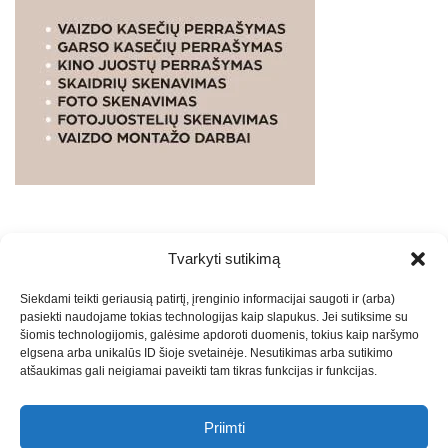
Tvarkyti sutikimą
WEBSTUDIO.LT
© SKAITMENINIO MARKETINGO
Siekdami teikti geriausią patirtį, įrenginio informacijai saugoti ir (arba)
PASLAUGOS. SEO tekstų rašymas, turinio kūrimas,
pasiekti naudojame tokias technologijas kaip slapukus. Jei sutiksime su
straipsnių rašymas ir talpinimas į mūsų valdomas
šiomis technologijomis, galėsime apdoroti duomenis, tokius kaip naršymo
svetaines.2026
Armijai.LT
Theme: Express News By
Adore
elgsena arba unikalūs ID šioje svetainėje. Nesutikimas arba sutikimo
atšaukimas gali neigiamai paveikti tam tikras funkcijas ir funkcijas.
Themes
.
Priimti
Draugai: -
Marketingo agentūra
-
Teisinės