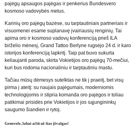
pajėgų apsaugos pajėgas ir penkerius Bundesvero
kosmoso vadovybės metus.
Karinių oro pajėgų bazėse, su tarptautiniais partneriais ir
visuomenei esame suplanavę įvairiausių renginių. Tai
apima oro ir kosmoso vadovų konferenciją prieš ILA
birželio mėnesį, Grand Tattoo Berlyne rugsėjo 24 d. ir karo
istorijos konferenciją lapkritį. Taip pat buvo sukurta
keliaujanti paroda, skirta Vokietijos oro pajėgų 70-mečiui,
kuri bus rodoma nacionaliniu ir tarptautiniu mastu.
Tačiau mūsų dėmesys sutelktas ne tik į praeitį, bet visų
pirma į ateitį: su naujais pajėgumais, moderniomis
technologijomis ir stipria komanda oro pajėgos ir toliau
patikimai prisidės prie Vokietijos ir jos sąjungininkų
saugumo šiandien ir rytoj.
Generole, labai ačiū už šias įžvalgas!