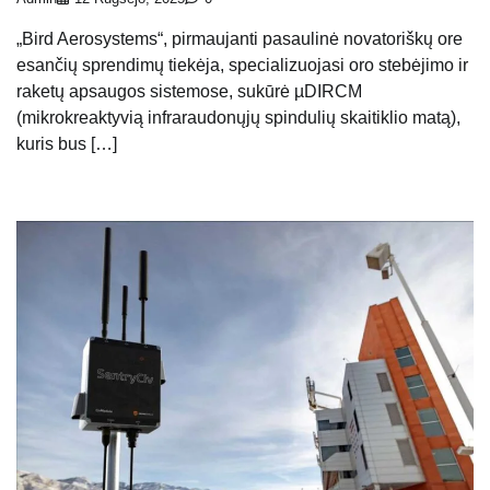
„Bird Aerosystems“, pirmaujanti pasaulinė novatoriškų ore
esančių sprendimų tiekėja, specializuojasi oro stebėjimo ir
raketų apsaugos sistemose, sukūrė µDIRCM
(mikrokreaktyvią infraraudonųjų spindulių skaitiklio matą),
kuris bus […]