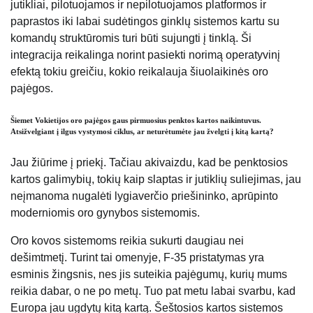
jutikliai, pilotuojamos ir nepilotuojamos platformos ir
paprastos iki labai sudėtingos ginklų sistemos kartu su
komandų struktūromis turi būti sujungti į tinklą. Ši
integracija reikalinga norint pasiekti norimą operatyvinį
efektą tokiu greičiu, kokio reikalauja šiuolaikinės oro
pajėgos.
Šiemet Vokietijos oro pajėgos gaus pirmuosius penktos kartos naikintuvus.
Atsižvelgiant į ilgus vystymosi ciklus, ar neturėtumėte jau žvelgti į kitą kartą?
Jau žiūrime į priekį. Tačiau akivaizdu, kad be penktosios
kartos galimybių, tokių kaip slaptas ir jutiklių suliejimas, jau
neįmanoma nugalėti lygiaverčio priešininko, aprūpinto
moderniomis oro gynybos sistemomis.
Oro kovos sistemoms reikia sukurti daugiau nei
dešimtmetį. Turint tai omenyje, F-35 pristatymas yra
esminis žingsnis, nes jis suteikia pajėgumų, kurių mums
reikia dabar, o ne po metų. Tuo pat metu labai svarbu, kad
Europa jau ugdytų kitą kartą. Šeštosios kartos sistemos