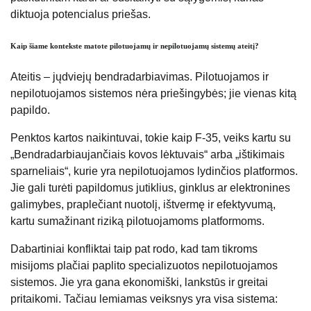
diktuoja potencialus priešas.
Kaip šiame kontekste matote pilotuojamų ir nepilotuojamų sistemų ateitį?
Ateitis – jųdviejų bendradarbiavimas. Pilotuojamos ir
nepilotuojamos sistemos nėra priešingybės; jie vienas kitą
papildo.
Penktos kartos naikintuvai, tokie kaip F-35, veiks kartu su
„Bendradarbiaujančiais kovos lėktuvais“ arba „ištikimais
sparneliais“, kurie yra nepilotuojamos lydinčios platformos.
Jie gali turėti papildomus jutiklius, ginklus ar elektronines
galimybes, praplečiant nuotolį, ištvermę ir efektyvumą,
kartu sumažinant riziką pilotuojamoms platformoms.
Dabartiniai konfliktai taip pat rodo, kad tam tikroms
misijoms plačiai paplito specializuotos nepilotuojamos
sistemos. Jie yra gana ekonomiški, lankstūs ir greitai
pritaikomi. Tačiau lemiamas veiksnys yra visa sistema: