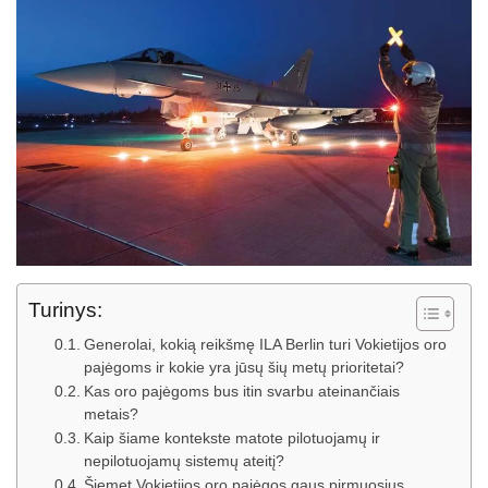
Turinys:
Generolai, kokią reikšmę ILA Berlin turi Vokietijos oro
pajėgoms ir kokie yra jūsų šių metų prioritetai?
Kas oro pajėgoms bus itin svarbu ateinančiais
metais?
Kaip šiame kontekste matote pilotuojamų ir
nepilotuojamų sistemų ateitį?
Šiemet Vokietijos oro pajėgos gaus pirmuosius