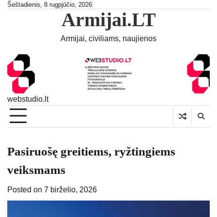
Skip
Šeštadienis, 8 rugpjūčio, 2026
Armijai.LT
to
content
Armijai, civiliams, naujienos
webstudio.lt
Pasiruošę greitiems, ryžtingiems
veiksmams
Posted on
7 birželio, 2026