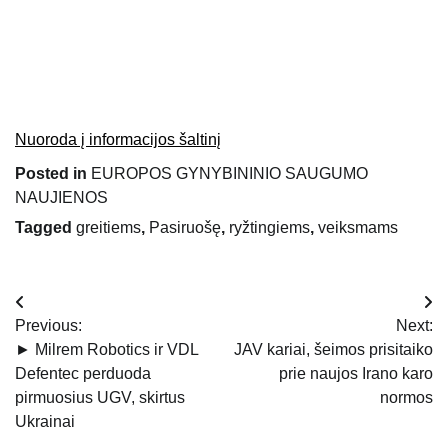
Nuoroda į informacijos šaltinį
Posted in
EUROPOS GYNYBININIO SAUGUMO
NAUJIENOS
Tagged
greitiems
,
Pasiruošę
,
ryžtingiems
,
veiksmams
Navigacija
Previous:
Next:
tarp
► Milrem Robotics ir VDL
JAV kariai, šeimos prisitaiko
Defentec perduoda
prie naujos Irano karo
įrašų
pirmuosius UGV, skirtus
normos
Ukrainai