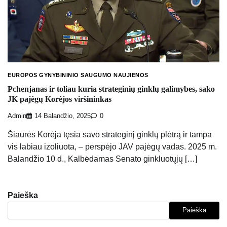
EUROPOS GYNYBININIO SAUGUMO NAUJIENOS
Pchenjanas ir toliau kuria strateginių ginklų galimybes, sako
JK pajėgų Korėjos viršininkas
Admin
14 Balandžio, 2025
0
Šiaurės Korėja tęsia savo strateginį ginklų plėtrą ir tampa
vis labiau izoliuota, – perspėjo JAV pajėgų vadas. 2025 m.
Balandžio 10 d., Kalbėdamas Senato ginkluotųjų […]
Paieška
Paieška