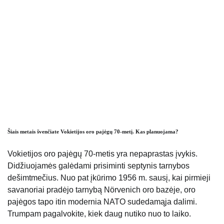
Šiais metais švenčiate Vokietijos oro pajėgų 70-metį. Kas planuojama?
Vokietijos oro pajėgų 70-metis yra nepaprastas įvykis.
Didžiuojamės galėdami prisiminti septynis tarnybos
dešimtmečius. Nuo pat įkūrimo 1956 m. sausį, kai pirmieji
savanoriai pradėjo tarnybą Nörvenich oro bazėje, oro
pajėgos tapo itin modernia NATO sudedamąja dalimi.
Trumpam pagalvokite, kiek daug nutiko nuo to laiko.