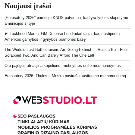
Naujausi įrašai
„Eurosatory 2026“ parodoje KNDS patvirtina, kad yra lyderis slapstymo
amunicijos srityje
► Lockheed Martin, GM Defense bendradarbiauja, kad sustiprintų
Amerikos gamybos ir gynybos pramonės bazę
The World’s Last Battlecruisers Are Going Extinct — Russia Built Four,
Scrapped Two, And Can Barely Afford The One Left
Oro pajėgos atnaujina kapeliono, motinystės uniformos nurodymus
Eurosatory 2026: Thales ir Mesko pasirašo susitarimo memorandumą