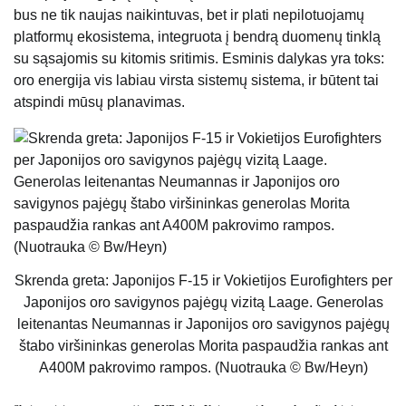
bus ne tik naujas naikintuvas, bet ir plati nepilotuojamų
platformų ekosistema, integruota į bendrą duomenų tinklą
su sąsajomis su kitomis sritimis. Esminis dalykas yra toks:
oro energija vis labiau virsta sistemų sistema, ir būtent tai
atspindi mūsų planavimas.
Skrenda greta: Japonijos F-15 ir Vokietijos Eurofighters per
Japonijos oro savigynos pajėgų vizitą Laage. Generolas
leitenantas Neumannas ir Japonijos oro savigynos pajėgų
štabo viršininkas generolas Morita paspaudžia rankas ant
A400M pakrovimo rampos. (Nuotrauka © Bw/Heyn)