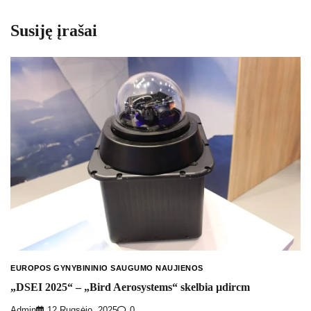
Susiję įrašai
EUROPOS GYNYBININIO SAUGUMO NAUJIENOS
„DSEI 2025“ – „Bird Aerosystems“ skelbia µdircm
Admin
12 Rugsėjo, 2025
0