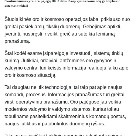
Skaitmeninimas yra oro pajėgų DNR dalis. Kaip vystosi komandų galimybės ir
sistemos tinklai?
Šiuolaikinės oro ir kosmoso operacijos labai priklauso nuo
greitai pasiekiamų, tikslių duomenų. Gebėjimas aptikti,
įvertinti, nuspręsti ir veikti greičiau suteikia lemiamą
pranašumą.
Štai kodėl esame įsipareigoję investuoti į sistemų tinklų
kūrimą. Jutikliai, orlaiviai, antžeminės oro gynybos ir
valdymo centrai turi keistis informacija realiuoju laiku apie
oro ir kosmoso situaciją.
Tai daugiau nei tik technologija; tai taip pat apie naujus
komandų procesus. Informacijos pranašumas turi greitai
virsti operatyviniu pranašumu. Oro pajėgose jau veikia
modernios valdymo ir valdymo sistemos, kurias toliau
tobuliname pasitelkdami skaitmeninius komandų postus,
naujus jutiklius ir patobulintus duomenų ryšius.
Tikslas yra visiškai tinklinis operacijų, įskaitant kovines