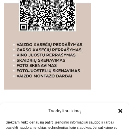
Tvarkyti sutikimą
WEBSTUDIO.LT
© SKAITMENINIO MARKETINGO
Siekdami teikti geriausią patirtį, įrenginio informacijai saugoti ir (arba)
PASLAUGOS. SEO tekstų rašymas, turinio kūrimas,
pasiekti naudojame tokias technologijas kaip slapukus. Jei sutiksime su