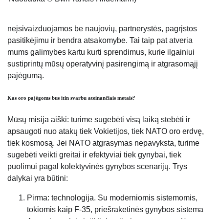
neįsivaizduojamos be naujovių, partnerystės, pagrįstos
pasitikėjimu ir bendra atsakomybe. Tai taip pat atveria
mums galimybes kartu kurti sprendimus, kurie ilgainiui
sustiprintų mūsų operatyvinį pasirengimą ir atgrasomąjį
pajėgumą.
Kas oro pajėgoms bus itin svarbu ateinančiais metais?
Mūsų misija aiški: turime sugebėti visą laiką stebėti ir
apsaugoti nuo atakų tiek Vokietijos, tiek NATO oro erdvę,
tiek kosmosą. Jei NATO atgrasymas nepavyksta, turime
sugebėti veikti greitai ir efektyviai tiek gynybai, tiek
puolimui pagal kolektyvinės gynybos scenarijų. Trys
dalykai yra būtini:
Pirma: technologija. Su moderniomis sistemomis,
tokiomis kaip F-35, priešraketinės gynybos sistema