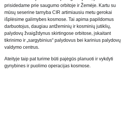
prisidedame prie saugumo orbitoje ir Žemėje. Kartu su
mūsų seserine tarnyba CIR artimiausiu metu gerokai
išplėsime galimybes kosmose. Tai apima papildomus
darbuotojus, daugiau antžeminių ir kosminių jutiklių,
palydovų žvaigždynus skirtingose ​​orbitose, įskaitant
tikrinimo ir „sargybinius“ palydovus bei karinius palydovų
valdymo centrus.
Ateityje taip pat turime būti pajėgūs planuoti ir vykdyti
gynybines ir puolimo operacijas kosmose.