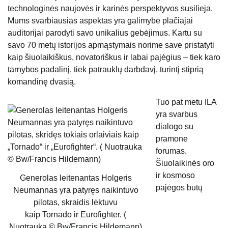
technologinės naujovės ir karinės perspektyvos susilieja.
Mums svarbiausias aspektas yra galimybė plačiajai
auditorijai parodyti savo unikalius gebėjimus. Kartu su
savo 70 metų istorijos apmąstymais norime save pristatyti
kaip šiuolaikiškus, novatoriškus ir labai pajėgius – tiek karo
tarnybos padalinį, tiek patrauklų darbdavį, turintį stiprią
komandinę dvasią.
Tuo pat metu ILA
yra svarbus
dialogo su
pramone
forumas.
Šiuolaikinės oro
ir kosmoso
Generolas leitenantas Holgeris
pajėgos būtų
Neumannas yra patyręs naikintuvo
pilotas, skraidis lėktuvu
kaip Tornado ir Eurofighter. (
Nuotrauka © Bw/Francis Hildemann)