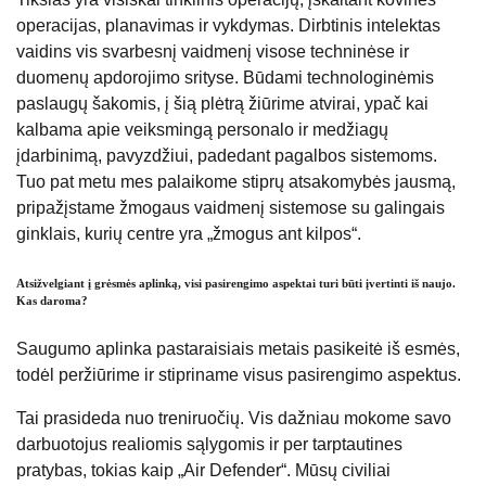
operacijas, planavimas ir vykdymas. Dirbtinis intelektas
vaidins vis svarbesnį vaidmenį visose techninėse ir
duomenų apdorojimo srityse. Būdami technologinėmis
paslaugų šakomis, į šią plėtrą žiūrime atvirai, ypač kai
kalbama apie veiksmingą personalo ir medžiagų
įdarbinimą, pavyzdžiui, padedant pagalbos sistemoms.
Tuo pat metu mes palaikome stiprų atsakomybės jausmą,
pripažįstame žmogaus vaidmenį sistemose su galingais
ginklais, kurių centre yra „žmogus ant kilpos“.
Atsižvelgiant į grėsmės aplinką, visi pasirengimo aspektai turi būti įvertinti iš naujo.
Kas daroma?
Saugumo aplinka pastaraisiais metais pasikeitė iš esmės,
todėl peržiūrime ir stipriname visus pasirengimo aspektus.
Tai prasideda nuo treniruočių. Vis dažniau mokome savo
darbuotojus realiomis sąlygomis ir per tarptautines
pratybas, tokias kaip „Air Defender“. Mūsų civiliai