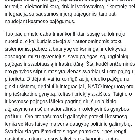
teritoriją, elektroninį karą, tinklinį vadovavimą ir kontrolę bei
integraciją su sausumos ir jūrų pajėgomis, taip pat
naudojant kosmoso pajėgumus.
Tuo pačiu metu dabartiniai konfliktai, susiję su tolimojo
nuotolio, o kai kuriais atvejais ir autonominėmis atakų
sistemomis, pabrėžia būtinybę veiksmingai ir efektyviai
apsaugoti mūsų gyventojus, savo pajėgas, sąjungininkų
pajėgas ir svarbiausią infrastruktūrą. Štai kodėl antžeminės
oro gynybos stiprinimas yra vienas svarbiausių oro pajėgų
prioritetų. Didėjant įvairių konfigūracijų didelio pajėgumo
ginklų sistemų deriniui ir integracijai į NATO integruotą oro
ir priešraketinę gynybą, kelias į priekį yra aiškus. Taigi oro
ir kosmoso pajėgos išlieka pagrindiniu šiuolaikinio
atgrasymo ramsčiu nacionalinės ir kolektyvinės gynybos
požiūriu. Oro pranašumas ir galimybė patekti į kosmosą
lemia veiklos laisvę ir atveria daugybę politinių galimybių.
Svarbiausia yra išmokti teisingas pamokas ir nesirengti
paskutiniam karui ar susitaikyti su sąlygomis, kurias