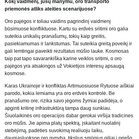
Kokį vaidmenį, jūsų manymu, oro transporto
priemonės atliks ateities scenarijuose?
Oro pajėgos ir toliau vaidins pagrindinį vaidmenį
būsimuose konfliktuose. Kartu su erdvės sritimi oro galia
suteikia unikalių pranašumų, tokių kaip greitis,
pasiekiamumas ir lankstumas. Tai suteikia greitą poveikį ir
gali lemtingai paveikti rezultatus mūšio lauke. Kosmosas
taip pat tapo savarankiška karine veiklos sritimi, o oro
pajėgos yra atsakingos už Vokietijos interesų apsaugą
kosmose.
Karas Ukrainoje ir konfliktas Artimuosiuose Rytuose aiškiai
parodo, kokia lemiama yra oro erdvės kontrolė. Be
pranašumo ore, rizika savo jėgoms žymiai padidėja, o
apginti kritinę infrastruktūrą tampa daug sunkiau.
Šiuolaikinės oro operacijos dabar gerokai viršija tradicines
oro mūšis. Jie apima platų spektrą, įskaitant nuolatinį
stebėjimą, padėties suvokimą realiuoju laiku,
daugiasluoksnę oro gynybą, tikslius smūgius giliai į priešo