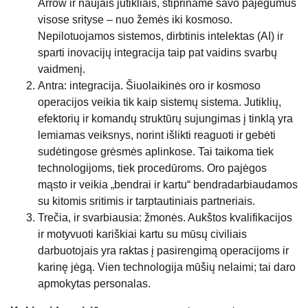
Arrow ir naujais jutikliais, stipriname savo pajėgumus
visose srityse – nuo ​​žemės iki kosmoso.
Nepilotuojamos sistemos, dirbtinis intelektas (AI) ir
sparti inovacijų integracija taip pat vaidins svarbų
vaidmenį.
Antra: integracija. Šiuolaikinės oro ir kosmoso
operacijos veikia tik kaip sistemų sistema. Jutiklių,
efektorių ir komandų struktūrų sujungimas į tinklą yra
lemiamas veiksnys, norint išlikti reaguoti ir gebėti
sudėtingose ​​grėsmės aplinkose. Tai taikoma tiek
technologijoms, tiek procedūroms. Oro pajėgos
mąsto ir veikia „bendrai ir kartu“ bendradarbiaudamos
su kitomis sritimis ir tarptautiniais partneriais.
Trečia, ir svarbiausia: žmonės. Aukštos kvalifikacijos
ir motyvuoti kariškiai kartu su mūsų civiliais
darbuotojais yra raktas į pasirengimą operacijoms ir
karinę jėgą. Vien technologija mūšių nelaimi; tai daro
apmokytas personalas.