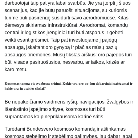
darbuotojai taip pat yra labai svarbūs. Jie yra įterpti į šiuos
scenarijus, kad jie būtų paruošti situacijoms, su kuriomis
turime būti pasirengę susidurti savo aerodromuose. Kitas
dėmesys skiriamas infrastruktūrai. Aerodromai, komandų
centrai ir logistikos įrenginiai turi būti atsparūs ir gebėti
veikti esant grėsmei. Taip pat investuojame į pajėgų
apsaugą, įskaitant oro gynybą ir plačias mūsų bazių
apsaugos priemones. Mūsų tikslas aiškus: oro pajėgos turi
būti visada pasiruošusios, nesvarbu, ar taikos, krizės ar
karo metu.
Kosmosas tampa vis svarbesne sritimi. Kokie yra oro pajėgų dabartiniai pajėgumai ir
kokie yra jų ateities tikslai?
Be nepakeičiamo vaidmens ryšių, navigacijos, žvalgybos ir
išankstinio įspėjimo srityse, kosmosas turi būti
suprantamas kaip nepriklausoma karinė sritis.
Turėdami Bundesvero kosmoso komandą ir atitinkamas
kosmoso stebėjimo ir stebėjimo galimybes, jau dabar labai