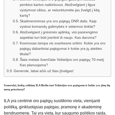
penktos kartos naikintuvus. Atsižvelgiant į ilgus
vystymosi ciklus, ar neturėtumėte jau žvelgti į kitą
kartą?
Skaitmeninimas yra oro pajėgų DNR dalis. Kaip
vystosi komandų galimybės ir sistemos tinklai?
Atsižvelgiant į grėsmės aplinką, visi pasirengimo
aspektai turi būti įvertinti iš naujo. Kas daroma?
Kosmosas tampa vis svarbesne sritimi. Kokie yra oro
pajėgų dabartiniai pajėgumai ir kokie yra jų ateities
tikslai?
Šiais metais švenčiate Vokietijos oro pajėgų 70-metį.
Kas planuojama?
Generole, labai ačiū už šias įžvalgas!
Generolai, kokią reikšmę ILA Berlin turi Vokietijos oro pajėgoms ir kokie yra jūsų šių
metų prioritetai?
ILA yra centrinė oro pajėgų susitikimo vieta, vienijanti
politiką, ginkluotąsias pajėgas, pramonę ir akademinę
bendruomenę. Tai yra vieta, kur saugumo politikos raida,