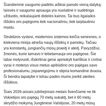
Šiandieninė saugumo padėtis aiškiai parodo vieną dalyką:
laisvės ir saugumo apsauga yra nuolatinė ir sudėtinga
užduotis, reikalaujanti didelės kainos. Tai bus ilgalaikis
iššūkis oro pajėgoms tiek nacionaliniu, tiek tarptautiniu
mastu.
Struktūros vystosi, modernios sistemos keičia senesnes, o
kiekviena misija atneša naujų iššūkių ir pamokų. Tačiau
yra konstantų, jungiančių mūsų praeitį ir ateitį. Pavyzdžiui,
žmonės, kurie tarnavo ir tebetarnauja oro pajėgose. Šie
labai motyvuoti, išskirtinai gerai apmokyti kariškiai ir civiliai
vyrai ir moterys visus metus apibūdino oro pajėgas savo
profesionalumu, įsipareigojimu ir stipria komandine dvasia.
Ši bendra tapatybė ir toliau padės mums įveikti ateities
iššūkius.
Šiais 2026-aisiais jubiliejiniais metais švenčiame ne tik
Vokietijos oro pajėgų 70 metų sukaktį, bet ir 60 metų
skrydžio mokymą Jungtinėse Valstijose, 20 metų mūsų