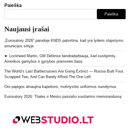
Paieška
Paieška
Naujausi įrašai
„Eurosatory 2026“ parodoje KNDS patvirtina, kad yra lyderis slapstymo
amunicijos srityje
► Lockheed Martin, GM Defense bendradarbiauja, kad sustiprintų
Amerikos gamybos ir gynybos pramonės bazę
The World’s Last Battlecruisers Are Going Extinct — Russia Built Four,
Scrapped Two, And Can Barely Afford The One Left
Oro pajėgos atnaujina kapeliono, motinystės uniformos nurodymus
Eurosatory 2026: Thales ir Mesko pasirašo susitarimo memorandumą