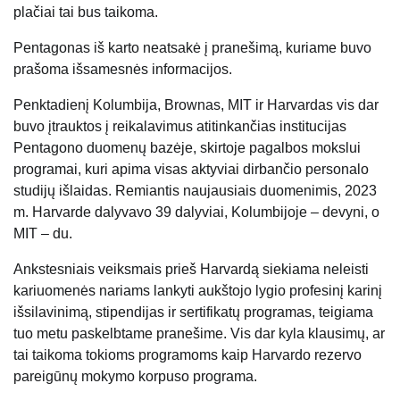
plačiai tai bus taikoma.
Pentagonas iš karto neatsakė į pranešimą, kuriame buvo
prašoma išsamesnės informacijos.
Penktadienį Kolumbija, Brownas, MIT ir Harvardas vis dar
buvo įtrauktos į reikalavimus atitinkančias institucijas
Pentagono duomenų bazėje, skirtoje pagalbos mokslui
programai, kuri apima visas aktyviai dirbančio personalo
studijų išlaidas. Remiantis naujausiais duomenimis, 2023
m. Harvarde dalyvavo 39 dalyviai, Kolumbijoje – devyni, o
MIT – du.
Ankstesniais veiksmais prieš Harvardą siekiama neleisti
kariuomenės nariams lankyti aukštojo lygio profesinį karinį
išsilavinimą, stipendijas ir sertifikatų programas, teigiama
tuo metu paskelbtame pranešime. Vis dar kyla klausimų, ar
tai taikoma tokioms programoms kaip Harvardo rezervo
pareigūnų mokymo korpuso programa.