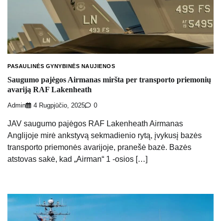
PASAULINĖS GYNYBINĖS NAUJIENOS
Saugumo pajėgos Airmanas miršta per transporto priemonių
avariją RAF Lakenheath
Admin
4 Rugpjūčio, 2025
0
JAV saugumo pajėgos RAF Lakenheath Airmanas
Anglijoje mirė ankstyvą sekmadienio rytą, įvykusį bazės
transporto priemonės avarijoje, pranešė bazė. Bazės
atstovas sakė, kad „Airman“ 1 -osios […]