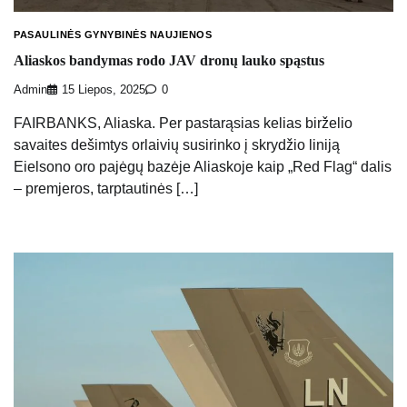
PASAULINĖS GYNYBINĖS NAUJIENOS
Aliaskos bandymas rodo JAV dronų lauko spąstus
Admin
15 Liepos, 2025
0
FAIRBANKS, Aliaska. Per pastarąsias kelias birželio
savaites dešimtys orlaivių susirinko į skrydžio liniją
Eielsono oro pajėgų bazėje Aliaskoje kaip „Red Flag“ dalis
– premjeros, tarptautinės […]