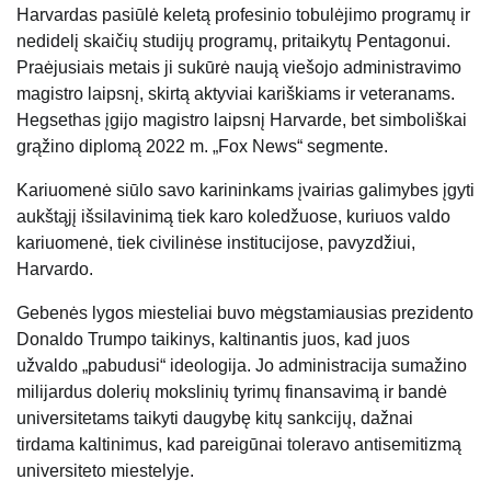
Harvardas pasiūlė keletą profesinio tobulėjimo programų ir
nedidelį skaičių studijų programų, pritaikytų Pentagonui.
Praėjusiais metais ji sukūrė naują viešojo administravimo
magistro laipsnį, skirtą aktyviai kariškiams ir veteranams.
Hegsethas įgijo magistro laipsnį Harvarde, bet simboliškai
grąžino diplomą 2022 m. „Fox News“ segmente.
Kariuomenė siūlo savo karininkams įvairias galimybes įgyti
aukštąjį išsilavinimą tiek karo koledžuose, kuriuos valdo
kariuomenė, tiek civilinėse institucijose, pavyzdžiui,
Harvardo.
Gebenės lygos miesteliai buvo mėgstamiausias prezidento
Donaldo Trumpo taikinys, kaltinantis juos, kad juos
užvaldo „pabudusi“ ideologija. Jo administracija sumažino
milijardus dolerių mokslinių tyrimų finansavimą ir bandė
universitetams taikyti daugybę kitų sankcijų, dažnai
tirdama kaltinimus, kad pareigūnai toleravo antisemitizmą
universiteto miestelyje.