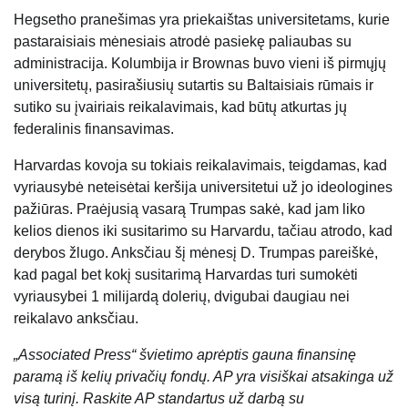
Hegsetho pranešimas yra priekaištas universitetams, kurie
pastaraisiais mėnesiais atrodė pasiekę paliaubas su
administracija. Kolumbija ir Brownas buvo vieni iš pirmųjų
universitetų, pasirašiusių sutartis su Baltaisiais rūmais ir
sutiko su įvairiais reikalavimais, kad būtų atkurtas jų
federalinis finansavimas.
Harvardas kovoja su tokiais reikalavimais, teigdamas, kad
vyriausybė neteisėtai keršija universitetui už jo ideologines
pažiūras. Praėjusią vasarą Trumpas sakė, kad jam liko
kelios dienos iki susitarimo su Harvardu, tačiau atrodo, kad
derybos žlugo. Anksčiau šį mėnesį D. Trumpas pareiškė,
kad pagal bet kokį susitarimą Harvardas turi sumokėti
vyriausybei 1 milijardą dolerių, dvigubai daugiau nei
reikalavo anksčiau.
„Associated Press“ švietimo aprėptis gauna finansinę
paramą iš kelių privačių fondų. AP yra visiškai atsakinga už
visą turinį. Raskite AP
standartus
už darbą su