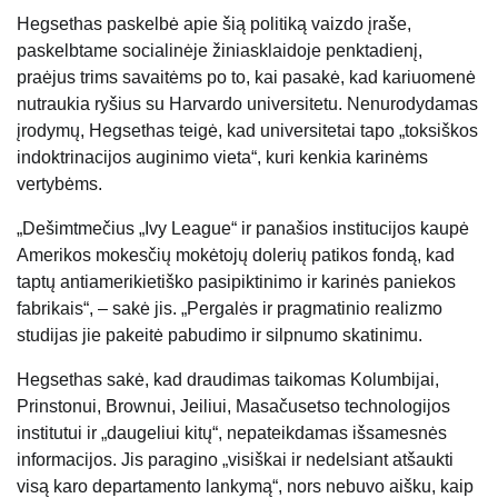
Hegsethas paskelbė apie šią politiką vaizdo įraše,
paskelbtame socialinėje žiniasklaidoje penktadienį,
praėjus trims savaitėms po to, kai pasakė, kad kariuomenė
nutraukia ryšius su Harvardo universitetu. Nenurodydamas
įrodymų, Hegsethas teigė, kad universitetai tapo „toksiškos
indoktrinacijos auginimo vieta“, kuri kenkia karinėms
vertybėms.
„Dešimtmečius „Ivy League“ ir panašios institucijos kaupė
Amerikos mokesčių mokėtojų dolerių patikos fondą, kad
taptų antiamerikietiško pasipiktinimo ir karinės paniekos
fabrikais“, – sakė jis. „Pergalės ir pragmatinio realizmo
studijas jie pakeitė pabudimo ir silpnumo skatinimu.
Hegsethas sakė, kad draudimas taikomas Kolumbijai,
Prinstonui, Brownui, Jeiliui, Masačusetso technologijos
institutui ir „daugeliui kitų“, nepateikdamas išsamesnės
informacijos. Jis paragino „visiškai ir nedelsiant atšaukti
visą karo departamento lankymą“, nors nebuvo aišku, kaip