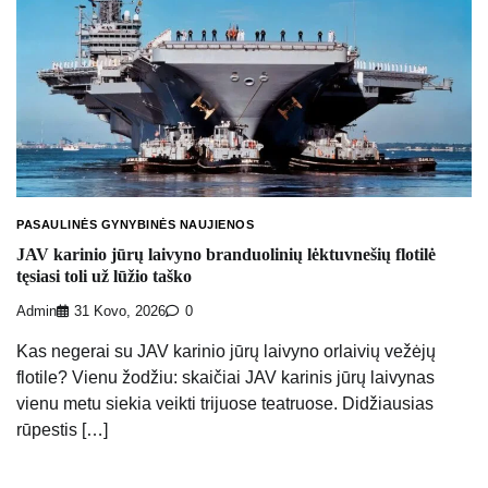
PASAULINĖS GYNYBINĖS NAUJIENOS
JAV karinio jūrų laivyno branduolinių lėktuvnešių flotilė
tęsiasi toli už lūžio taško
Admin
31 Kovo, 2026
0
Kas negerai su JAV karinio jūrų laivyno orlaivių vežėjų
flotile? Vienu žodžiu: skaičiai JAV karinis jūrų laivynas
vienu metu siekia veikti trijuose teatruose. Didžiausias
rūpestis […]