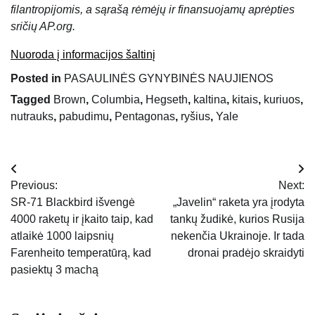
filantropijomis, a
sąrašą
rėmėjų ir finansuojamų aprėpties
sričių AP.org.
Nuoroda į informacijos šaltinį
Posted in
PASAULINĖS GYNYBINĖS NAUJIENOS
Tagged
Brown
,
Columbia
,
Hegseth
,
kaltina
,
kitais
,
kuriuos
,
nutrauks
,
pabudimu
,
Pentagonas
,
ryšius
,
Yale
Navigacija
Previous:
Next:
tarp
SR-71 Blackbird išvengė
„Javelin“ raketa yra įrodyta
4000 raketų ir įkaito taip, kad
tankų žudikė, kurios Rusija
įrašų
atlaikė 1000 laipsnių
nekenčia Ukrainoje. Ir tada
Farenheito temperatūrą, kad
dronai pradėjo skraidyti
pasiektų 3 machą