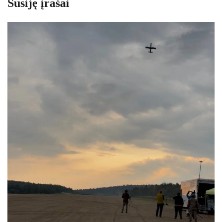
Susiję įrašai