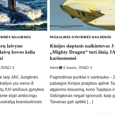
YBINĖS NAUJIENOS
PASAULINĖS GYNYBINĖS NAUJIENOS
ūrų laivyno
Kinijos slaptasis naikintuvas J
laivų kovos kelia
„Mighty Dragon“ turi žinią J
ui
kariuomenei
 2025
0
Admin
6 Sausio, 2026
0
ė tarp JAV, Jungtinės
Pagrindiniai punktai ir santrauka – 
ralijos yra viena iš
pabaigos Kinijos pratybos aplink T
ėptų XXI amžiaus gynybos
atgaivino klausimą, kurio Taipėjus ir
esmė slypi ambicingu
Vašingtonas negali ignoruoti: kaip g
Australiją branduoliniais
Taivanas gali aptikti […]