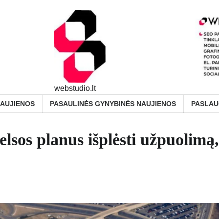
webstudio.lt
NAUJIENOS
PASAULINĖS GYNYBINĖS NAUJIENOS
PASLA
lsos planus išplėsti užpuolimą,