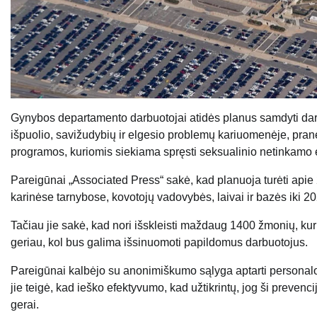
Gynybos departamento darbuotojai atidės planus samdyti dar m
išpuolio, savižudybių ir elgesio problemų kariuomenėje, pran
programos, kuriomis siekiama spręsti seksualinio netinkamo e
Pareigūnai „Associated Press“ sakė, kad planuoja turėti apie 2
karinėse tarnybose, kovotojų vadovybės, laivai ir bazės iki 20
Tačiau jie sakė, kad nori išskleisti maždaug 1400 žmonių, kuri
geriau, kol bus galima išsinuomoti papildomus darbuotojus.
Pareigūnai kalbėjo su anonimiškumo sąlyga aptarti personal
jie teigė, kad ieško efektyvumo, kad užtikrintų, jog ši prevenc
gerai.