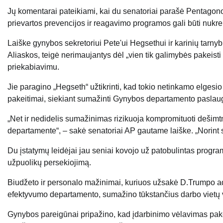
Jų komentarai pateikiami, kai du senatoriai parašė Pentagono
prievartos prevencijos ir reagavimo programos gali būti nukre
Laiške gynybos sekretoriui Pete'ui Hegsethui ir karinių tarny
Aliaskos, teigė nerimaujantys dėl „vien tik galimybės pakeisti 
priekabiavimu.
Jie paragino „Hegseth“ užtikrinti, kad tokio netinkamo elgesio
pakeitimai, siekiant sumažinti Gynybos departamento paslau
„Net ir nedidelis sumažinimas rizikuoja kompromituoti dešimt
departamente“, – sakė senatoriai AP gautame laiške. „Norint su
Du įstatymų leidėjai jau seniai kovojo už patobulintas progra
užpuolikų persekiojimą.
Biudžeto ir personalo mažinimai, kuriuos užsakė D.Trumpo ad
efektyvumo departamento, sumažino tūkstančius darbo vietų 
Gynybos pareigūnai pripažino, kad įdarbinimo vėlavimas p