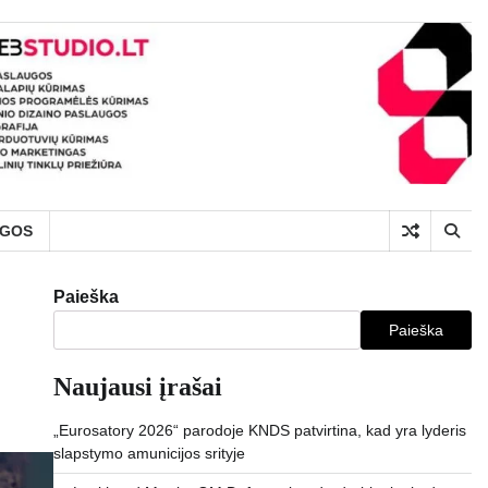
UGOS
Paieška
Paieška
Naujausi įrašai
„Eurosatory 2026“ parodoje KNDS patvirtina, kad yra lyderis
slapstymo amunicijos srityje