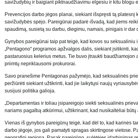
savižudybių ir baigiant piktnaudžiavimu elgesiu ir kitu blogu e
Prevencijos darbo jėgos planai, siekiant išspręsti tą platesnį 
savižudybės spėjo. Pareigūnai padarė išvadą, kad jiems reikia
spaudimą, susietą su darbu, diegimu, namais, pinigais ir dar d
Gynybos pareigūnai taip pat teigė, kad kovos su seksualiniu 
„Pentagono“ programos apžvalgos dalis, siekiant įsitikinti, kad
pastaruosius kelerius metus. Tie buvo įtraukti baudžiamojon
priimtų nepriklausomi prokurorai.
Savo pranešime Pentagonas pažymėjo, kad seksualinės prieva
peržiūrėti siekiant užtikrinti, kad jie laikytųsi naujų vyriaus
susijusi politika galioja.
„Departamentas ir toliau įsipareigojo siekti seksualinės priev
nariams pagalbą atkūrimui, užtikrinant, kad nusikaltėliai būtų
Vienas iš gynybos pareigūnų teigė, kad dėl to, kad karinės tarn
darbo jėgoje, jos gali pamatyti spragas skirtingose ​​vietose. 
geografinį regioną. Pasak pareigūno, sulėtėjęs įdarbinimas r