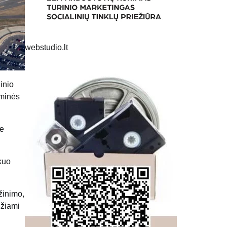
webstudio.lt
inio
sminės
se
 kuo
žinimo,
džiami