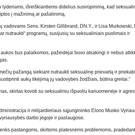
 lyderiams, išreiškiantiems didelius susirūpinimą, kad seksuali
iptos į mažinimą ar pašalinimą.
bų vadovams Sens. Kirsten Gillibrand, DN.Y., ir Lisa Murkowski, 
ar nutraukti“ programų, susijusių su seksualiniais puolimais ir
 aukos bus palaikomos, pažeidėjai buvo atsakingi ir nebus atlikt
gas.
mečių pažangą siekiant nutraukti seksualinę prievartą ir prieka
stiprinti aukų tikėjimą jų vadovybės žodžiais, būtina greitai.“
mas, skirtas kovoti su seksualiniu išpuoliu kariuomenėje ir agre
ministracija ir milijardieriaus sąjungininko Elono Musko Vyria
vyriausybės darbo jėgoje ir paslaugose.
akenks pastangoms, skirtoms platesnėms problemoms, pradedan