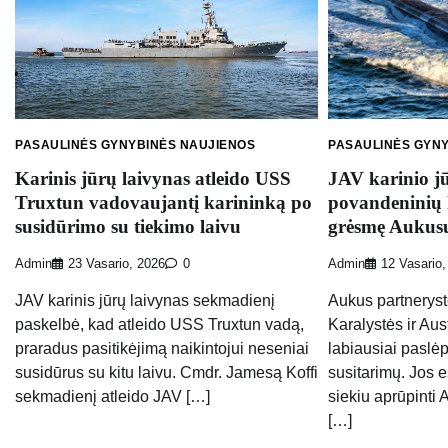
PASAULINĖS GYNYBINĖS NAUJIENOS
PASAULINĖS GYN
Karinis jūrų laivynas atleido USS
JAV karinio j
Truxtun vadovaujantį karininką po
povandeninių 
susidūrimo su tiekimo laivu
grėsmę Aukus
Admin
23 Vasario, 2026
0
Admin
12 Vasario,
JAV karinis jūrų laivynas sekmadienį
Aukus partneryst
paskelbė, kad atleido USS Truxtun vadą,
Karalystės ir Aust
praradus pasitikėjimą naikintojui neseniai
labiausiai pasl
susidūrus su kitu laivu. Cmdr. Jamesą Koffi
susitarimų. Jos 
sekmadienį atleido JAV […]
siekiu aprūpinti 
[…]