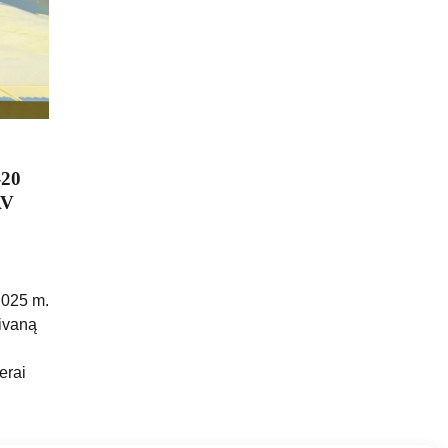
-20
AV
2025 m.
aivaną
erai