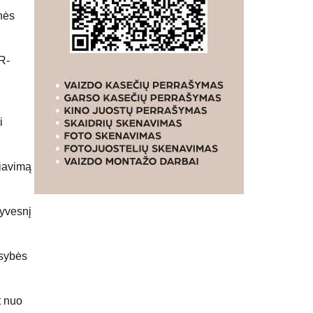
nės
R-
i
biavimą
syvesnį
usybės
t nuo