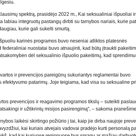
lgesiu.
klausimų spektrą, prasidėjo 2022 m., Kai seksualiniai išpuoliai ir
 labiau integruotų pastangų dirbti su tarnybos nariais, kurie pa
augiau, kurie gali sukelti smurtą.
išpuoliu karinės programos buvo neseniai atliktos platesnės
 federaliniai nuostatai buvo atnaujinti, kad būtų įtraukti pakeitim
 atsakomybėn dėl seksualinio išpuolio pakeitimų, kad sprendimu
rtos ir prevencijos pareigūnų sukuriantys reglamentai buvo
ybės efektyvumo patarimų. Joje teigiama, kad visa su seksualine pr
artos prevencijos ir reagavimo programos tikslų – suteikti pasla
 atsakingi ir užtikrintų misijos pasirengimą“, – sakoma pranešime
ybos laikėsi skirtingo požiūrio į tai, kaip jie dirba naujoje prev
Pavyzdžiui, kai kuriais atvejais vadovai pradėjo kurti personalą p
eikš, kad kai kuriuose regionuose bus spragų ar mažiau darbuot