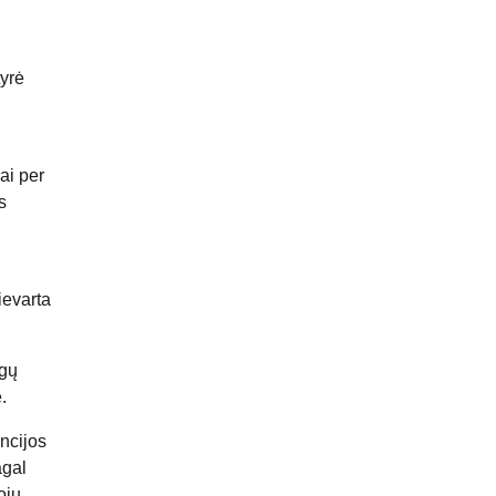
tyrė
ai per
s
ievarta
ugų
.
encijos
agal
ojų,