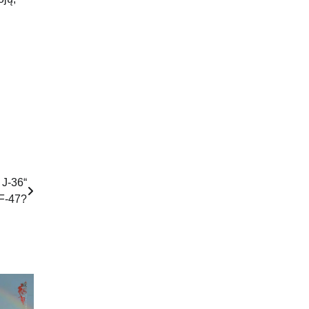
 J-36“
 F-47?