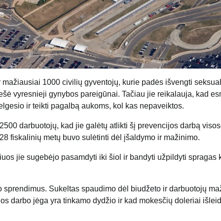
ažiausiai 1000 civilių gyventojų, kurie padės išvengti seksual
ešė vyresnieji gynybos pareigūnai. Tačiau jie reikalauja, kad e
lgesio ir teikti pagalbą aukoms, kol kas nepaveiktos.
500 darbuotojų, kad jie galėtų atlikti šį prevencijos darbą viso
28 fiskalinių metų buvo sulėtinti dėl įšaldymo ir mažinimo.
uos jie sugebėjo pasamdyti iki šiol ir bandyti užpildyti spragas
o sprendimus. Sukeltas spaudimo dėl biudžeto ir darbuotojų ma
ijos darbo jėga yra tinkamo dydžio ir kad mokesčių doleriai išlei