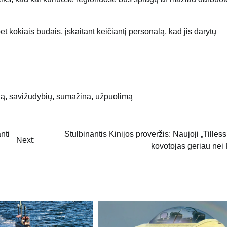
et kokiais būdais, įskaitant keičiantį personalą, kad jis darytų
ją
,
savižudybių
,
sumažina
,
užpuolimą
nti
Stulbinantis Kinijos proveržis: Naujoji „Tilless
Next:
kovotojas geriau nei