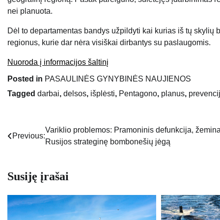
nei planuota.
Dėl to departamentas bandys užpildyti kai kurias iš tų skylių b
regionus, kurie dar nėra visiškai dirbantys su paslaugomis.
Nuoroda į informacijos šaltinį
Posted in
PASAULINĖS GYNYBINĖS NAUJIENOS
Tagged
darbai
,
delsos
,
išplėsti
,
Pentagono
,
planus
,
prevenci
Variklio problemos: Pramoninis defunkcija, žemina
Navigacija
Previous:
Rusijos strateginę bombonešių jėgą
tarp
įrašų
Susiję įrašai