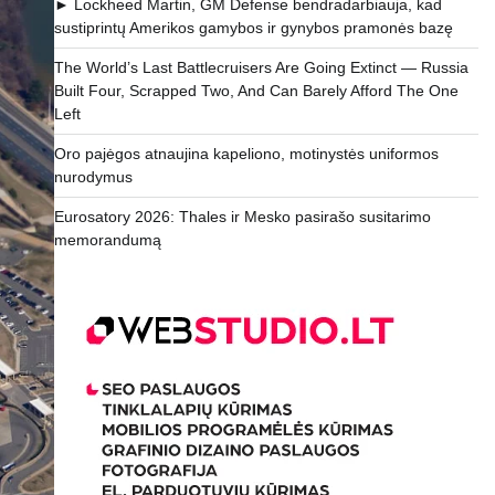
► Lockheed Martin, GM Defense bendradarbiauja, kad
sustiprintų Amerikos gamybos ir gynybos pramonės bazę
The World’s Last Battlecruisers Are Going Extinct — Russia
Built Four, Scrapped Two, And Can Barely Afford The One
Left
Oro pajėgos atnaujina kapeliono, motinystės uniformos
nurodymus
Eurosatory 2026: Thales ir Mesko pasirašo susitarimo
memorandumą