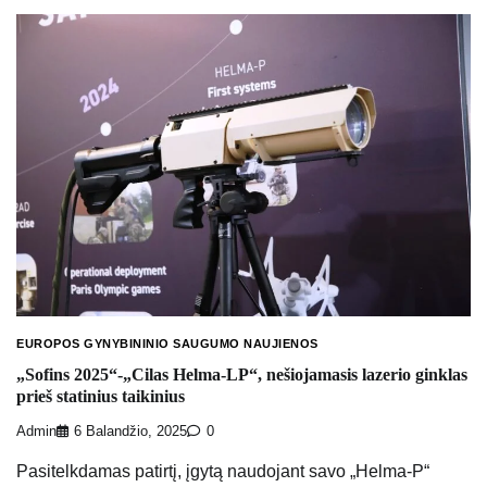
EUROPOS GYNYBININIO SAUGUMO NAUJIENOS
„Sofins 2025“-„Cilas Helma-LP“, nešiojamasis lazerio ginklas
prieš statinius taikinius
Admin
6 Balandžio, 2025
0
Pasitelkdamas patirtį, įgytą naudojant savo „Helma-P“