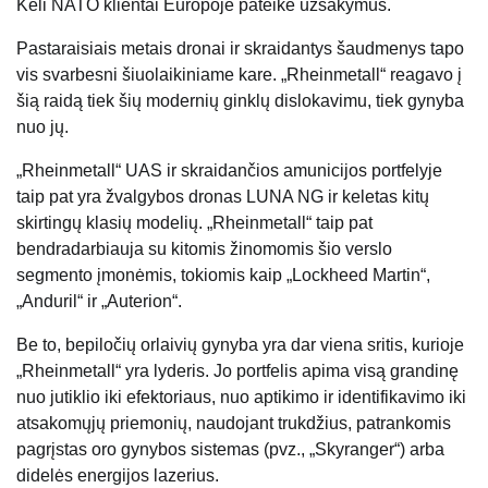
Keli NATO klientai Europoje pateikė užsakymus.
Pastaraisiais metais dronai ir skraidantys šaudmenys tapo
vis svarbesni šiuolaikiniame kare. „Rheinmetall“ reagavo į
šią raidą tiek šių modernių ginklų dislokavimu, tiek gynyba
nuo jų.
„Rheinmetall“ UAS ir skraidančios amunicijos portfelyje
taip pat yra žvalgybos dronas LUNA NG ir keletas kitų
skirtingų klasių modelių. „Rheinmetall“ taip pat
bendradarbiauja su kitomis žinomomis šio verslo
segmento įmonėmis, tokiomis kaip „Lockheed Martin“,
„Anduril“ ir „Auterion“.
Be to, bepiločių orlaivių gynyba yra dar viena sritis, kurioje
„Rheinmetall“ yra lyderis. Jo portfelis apima visą grandinę
nuo jutiklio iki efektoriaus, nuo aptikimo ir identifikavimo iki
atsakomųjų priemonių, naudojant trukdžius, patrankomis
pagrįstas oro gynybos sistemas (pvz., „Skyranger“) arba
didelės energijos lazerius.