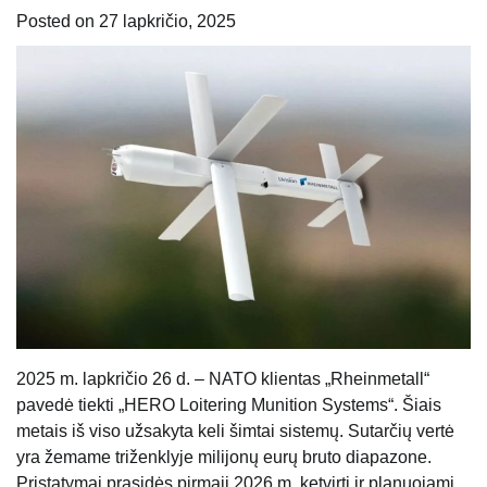
Posted on
27 lapkričio, 2025
2025 m. lapkričio 26 d. – NATO klientas „Rheinmetall“
pavedė tiekti „HERO Loitering Munition Systems“. Šiais
metais iš viso užsakyta keli šimtai sistemų. Sutarčių vertė
yra žemame triženklyje milijonų eurų bruto diapazone.
Pristatymai prasidės pirmąjį 2026 m. ketvirtį ir planuojami