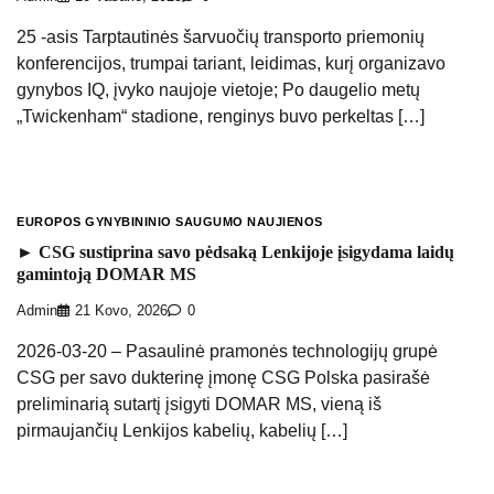
25 -asis Tarptautinės šarvuočių transporto priemonių
konferencijos, trumpai tariant, leidimas, kurį organizavo
gynybos IQ, įvyko naujoje vietoje; Po daugelio metų
„Twickenham“ stadione, renginys buvo perkeltas […]
EUROPOS GYNYBININIO SAUGUMO NAUJIENOS
► CSG sustiprina savo pėdsaką Lenkijoje įsigydama laidų
gamintoją DOMAR MS
Admin
21 Kovo, 2026
0
2026-03-20 – Pasaulinė pramonės technologijų grupė
CSG per savo dukterinę įmonę CSG Polska pasirašė
preliminarią sutartį įsigyti DOMAR MS, vieną iš
pirmaujančių Lenkijos kabelių, kabelių […]