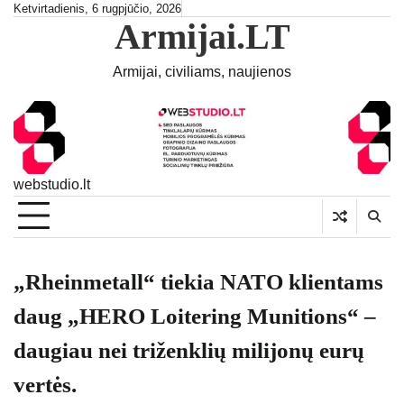
Skip
Ketvirtadienis, 6 rugpjūčio, 2026
Armijai.LT
to
content
Armijai, civiliams, naujienos
webstudio.lt
„Rheinmetall“ tiekia NATO klientams
daug „HERO Loitering Munitions“ –
daugiau nei triženklių milijonų eurų
vertės.