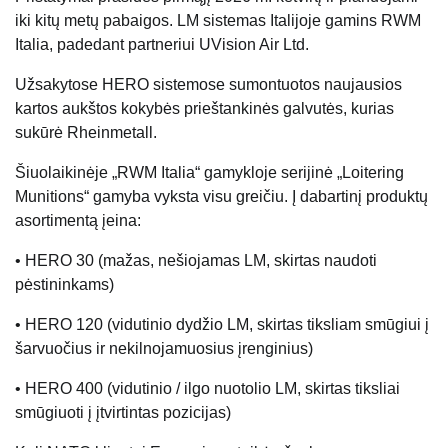
iki kitų metų pabaigos. LM sistemas Italijoje gamins RWM
Italia, padedant partneriui UVision Air Ltd.
Užsakytose HERO sistemose sumontuotos naujausios
kartos aukštos kokybės prieštankinės galvutės, kurias
sukūrė Rheinmetall.
Šiuolaikinėje „RWM Italia“ gamykloje serijinė „Loitering
Munitions“ gamyba vyksta visu greičiu. Į dabartinį produktų
asortimentą įeina:
• HERO 30 (mažas, nešiojamas LM, skirtas naudoti
pėstininkams)
• HERO 120 (vidutinio dydžio LM, skirtas tiksliam smūgiui į
šarvuočius ir nekilnojamuosius įrenginius)
• HERO 400 (vidutinio / ilgo nuotolio LM, skirtas tiksliai
smūgiuoti į įtvirtintas pozicijas)