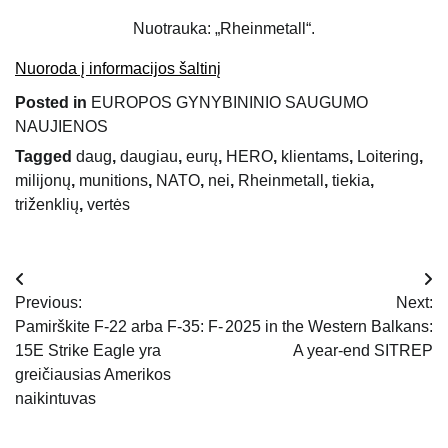
Nuotrauka: „Rheinmetall“.
Nuoroda į informacijos šaltinį
Posted in
EUROPOS GYNYBININIO SAUGUMO
NAUJIENOS
Tagged
daug
,
daugiau
,
eurų
,
HERO
,
klientams
,
Loitering
,
milijonų
,
munitions
,
NATO
,
nei
,
Rheinmetall
,
tiekia
,
triženklių
,
vertės
Navigacija
Previous:
Next:
tarp
Pamirškite F-22 arba F-35: F-
2025 in the Western Balkans:
15E Strike Eagle yra
A year-end SITREP
įrašų
greičiausias Amerikos
naikintuvas