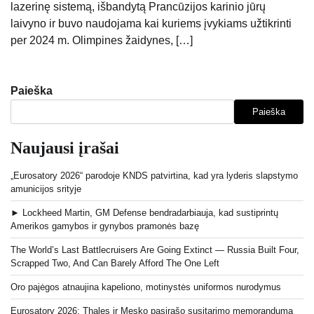
lazerinę sistemą, išbandytą Prancūzijos karinio jūrų
laivyno ir buvo naudojama kai kuriems įvykiams užtikrinti
per 2024 m. Olimpines žaidynes, […]
Paieška
Paieška
Naujausi įrašai
„Eurosatory 2026“ parodoje KNDS patvirtina, kad yra lyderis slapstymo
amunicijos srityje
► Lockheed Martin, GM Defense bendradarbiauja, kad sustiprintų
Amerikos gamybos ir gynybos pramonės bazę
The World’s Last Battlecruisers Are Going Extinct — Russia Built Four,
Scrapped Two, And Can Barely Afford The One Left
Oro pajėgos atnaujina kapeliono, motinystės uniformos nurodymus
Eurosatory 2026: Thales ir Mesko pasirašo susitarimo memorandumą