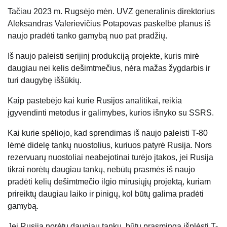
Tačiau 2023 m. Rugsėjo mėn. UVZ generalinis direktorius
Aleksandras Valerievičius Potapovas paskelbė planus iš
naujo pradėti tanko gamybą nuo pat pradžių.
Iš naujo paleisti serijinį produkciją projekte, kuris mirė
daugiau nei kelis dešimtmečius, nėra mažas žygdarbis ir
turi daugybę iššūkių.
Kaip pastebėjo kai kurie Rusijos analitikai, reikia
įgyvendinti metodus ir galimybes, kurios išnyko su SSRS.
Kai kurie spėliojo, kad sprendimas iš naujo paleisti T-80
lėmė didelę tankų nuostolius, kuriuos patyrė Rusija. Nors
rezervuarų nuostoliai neabejotinai turėjo įtakos, jei Rusija
tikrai norėtų daugiau tankų, nebūtų prasmės iš naujo
pradėti kelių dešimtmečio ilgio mirusiųjų projektą, kuriam
prireiktų daugiau laiko ir pinigų, kol būtų galima pradėti
gamybą.
Jei Rusija norėtų daugiau tankų, būtų prasminga išplėsti T-