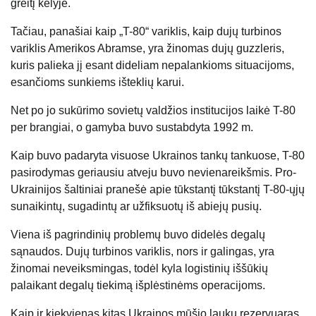
greitį kelyje.
Tačiau, panašiai kaip „T-80“ variklis, kaip dujų turbinos
variklis Amerikos Abramse, yra žinomas dujų guzzleris,
kuris palieka jį esant dideliam nepalankioms situacijoms,
esančioms sunkiems išteklių karui.
Net po jo sukūrimo sovietų valdžios institucijos laikė T-80
per brangiai, o gamyba buvo sustabdyta 1992 m.
Kaip buvo padaryta visuose Ukrainos tankų tankuose, T-80
pasirodymas geriausiu atveju buvo nevienareikšmis. Pro-
Ukrainijos šaltiniai pranešė apie tūkstantį tūkstantį T-80-ųjų
sunaikintų, sugadintų ar užfiksuotų iš abiejų pusių.
Viena iš pagrindinių problemų buvo didelės degalų
sąnaudos. Dujų turbinos variklis, nors ir galingas, yra
žinomai neveiksmingas, todėl kyla logistinių iššūkių
palaikant degalų tiekimą išplėstinėms operacijoms.
Kaip ir kiekvienas kitas Ukrainos mūšio laukų rezervuaras,