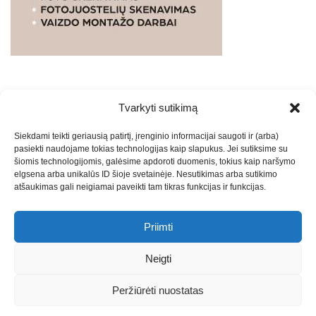
Tvarkyti sutikimą
WEBSTUDIO.LT
© SKAITMENINIO MARKETINGO
Siekdami teikti geriausią patirtį, įrenginio informacijai saugoti ir (arba)
PASLAUGOS. SEO tekstų rašymas, turinio kūrimas,
pasiekti naudojame tokias technologijas kaip slapukus. Jei sutiksime su
straipsnių rašymas ir talpinimas į mūsų valdomas
šiomis technologijomis, galėsime apdoroti duomenis, tokius kaip naršymo
svetaines.2026
Armijai.LT
Theme: Express News By
Adore
elgsena arba unikalūs ID šioje svetainėje. Nesutikimas arba sutikimo
atšaukimas gali neigiamai paveikti tam tikras funkcijas ir funkcijas.
Themes
.
Priimti
Draugai: -
Marketingo agentūra
-
Teisinės
konsultacijos
-
Skaidrių skenavimas
-
Klaipedos miesto
Neigti
naujienos
-
Miesto naujienos
-
Saulius Narbutas
-
Įvaizdžio
kūrimas
-
Veidoskaita
-
Teniso treniruotės
- Pranešimai spaudai
Peržiūrėti nuostatas
-
Kauno naujienos
-
Regionų naujienos
-
Palangos naujienos