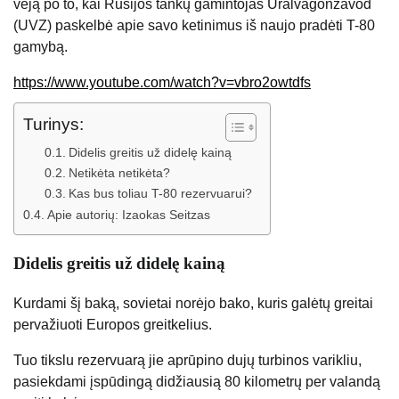
vėją po to, kai Rusijos tankų gamintojas Uralvagonzavod
(UVZ) paskelbė apie savo ketinimus iš naujo pradėti T-80
gamybą.
https://www.youtube.com/watch?v=vbro2owtdfs
Turinys:
Didelis greitis už didelę kainą
Netikėta netikėta?
Kas bus toliau T-80 rezervuarui?
Apie autorių: Izaokas Seitzas
Didelis greitis už didelę kainą
Kurdami šį baką, sovietai norėjo bako, kuris galėtų greitai
pervažiuoti Europos greitkelius.
Tuo tikslu rezervuarą jie aprūpino dujų turbinos varikliu,
pasiekdami įspūdingą didžiausią 80 kilometrų per valandą