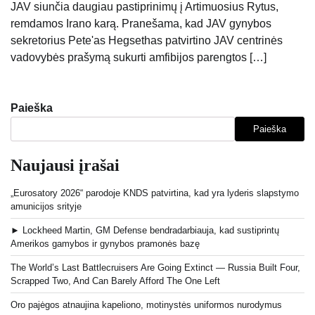
JAV siunčia daugiau pastiprinimų į Artimuosius Rytus,
remdamos Irano karą. Pranešama, kad JAV gynybos
sekretorius Pete'as Hegsethas patvirtino JAV centrinės
vadovybės prašymą sukurti amfibijos parengtos […]
Paieška
Paieška
Naujausi įrašai
„Eurosatory 2026“ parodoje KNDS patvirtina, kad yra lyderis slapstymo
amunicijos srityje
► Lockheed Martin, GM Defense bendradarbiauja, kad sustiprintų
Amerikos gamybos ir gynybos pramonės bazę
The World’s Last Battlecruisers Are Going Extinct — Russia Built Four,
Scrapped Two, And Can Barely Afford The One Left
Oro pajėgos atnaujina kapeliono, motinystės uniformos nurodymus