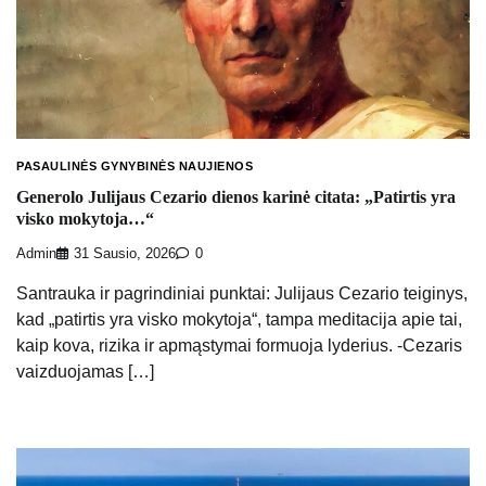
PASAULINĖS GYNYBINĖS NAUJIENOS
Generolo Julijaus Cezario dienos karinė citata: „Patirtis yra
visko mokytoja…“
Admin
31 Sausio, 2026
0
Santrauka ir pagrindiniai punktai: Julijaus Cezario teiginys,
kad „patirtis yra visko mokytoja“, tampa meditacija apie tai,
kaip kova, rizika ir apmąstymai formuoja lyderius. -Cezaris
vaizduojamas […]