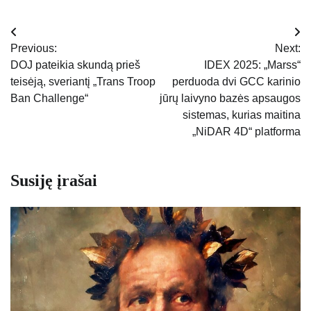
Navigacija
Previous:
Next:
tarp
DOJ pateikia skundą prieš
IDEX 2025: „Marss“
teisėją, sveriantį „Trans Troop
perduoda dvi GCC karinio
įrašų
Ban Challenge“
jūrų laivyno bazės apsaugos
sistemas, kurias maitina
„NiDAR 4D“ platforma
Susiję įrašai