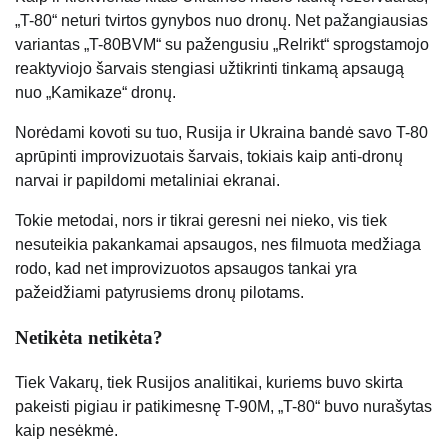
„T-80“ neturi tvirtos gynybos nuo dronų. Net pažangiausias
variantas „T-80BVM“ su pažengusiu „Relrikt“ sprogstamojo
reaktyviojo šarvais stengiasi užtikrinti tinkamą apsaugą
nuo „Kamikaze“ dronų.
Norėdami kovoti su tuo, Rusija ir Ukraina bandė savo T-80
aprūpinti improvizuotais šarvais, tokiais kaip anti-dronų
narvai ir papildomi metaliniai ekranai.
Tokie metodai, nors ir tikrai geresni nei nieko, vis tiek
nesuteikia pakankamai apsaugos, nes filmuota medžiaga
rodo, kad net improvizuotos apsaugos tankai yra
pažeidžiami patyrusiems dronų pilotams.
Netikėta netikėta?
Tiek Vakarų, tiek Rusijos analitikai, kuriems buvo skirta
pakeisti pigiau ir patikimesnę T-90M, „T-80“ buvo nurašytas
kaip nesėkmė.