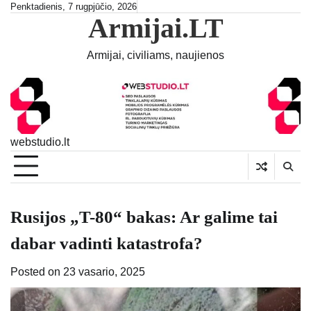
Skip
Penktadienis, 7 rugpjūčio, 2026
Armijai.LT
to
content
Armijai, civiliams, naujienos
webstudio.lt
Rusijos „T-80“ bakas: Ar galime tai
dabar vadinti katastrofa?
Posted on
23 vasario, 2025