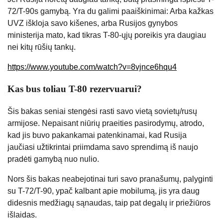
72/T-90s gamybą. Yra du galimi paaiškinimai: Arba kažkas
UVZ iškloja savo kišenes, arba Rusijos gynybos
ministerija mato, kad tikras T-80-ųjų poreikis yra daugiau
nei kitų rūšių tankų.
https://www.youtube.com/watch?v=8vjnce6hqu4
Kas bus toliau T-80 rezervuarui?
Šis bakas seniai stengėsi rasti savo vietą sovietų/rusų
armijose. Nepaisant niūrių praeities pasirodymų, atrodo,
kad jis buvo pakankamai patenkinamai, kad Rusija
jaučiasi užtikrintai priimdama savo sprendimą iš naujo
pradėti gamybą nuo nulio.
Nors šis bakas neabejotinai turi savo pranašumų, palyginti
su T-72/T-90, ypač kalbant apie mobilumą, jis yra daug
didesnis medžiagų sąnaudas, taip pat degalų ir priežiūros
išlaidas.