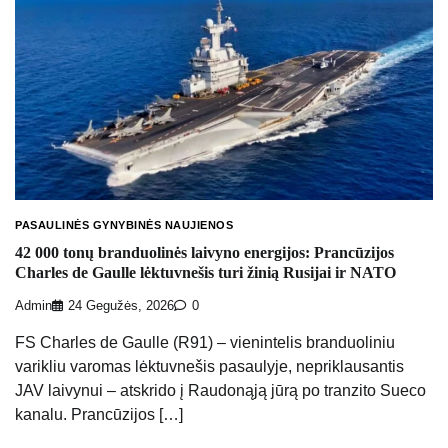
PASAULINĖS GYNYBINĖS NAUJIENOS
42 000 tonų branduolinės laivyno energijos: Prancūzijos
Charles de Gaulle lėktuvnešis turi žinią Rusijai ir NATO
Admin
24 Gegužės, 2026
0
FS Charles de Gaulle (R91) – vienintelis branduoliniu
varikliu varomas lėktuvnešis pasaulyje, nepriklausantis
JAV laivynui – atskrido į Raudonąją jūrą po tranzito Sueco
kanalu. Prancūzijos […]