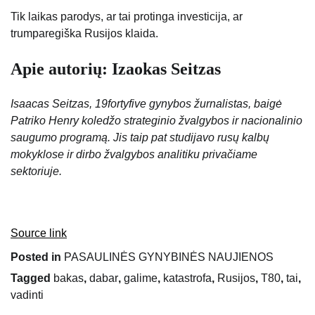
Tik laikas parodys, ar tai protinga investicija, ar
trumparegiška Rusijos klaida.
Apie autorių: Izaokas Seitzas
Isaacas Seitzas, 19fortyfive gynybos žurnalistas, baigė
Patriko Henry koledžo strateginio žvalgybos ir nacionalinio
saugumo programą. Jis taip pat studijavo rusų kalbų
mokyklose ir dirbo žvalgybos analitiku privačiame
sektoriuje.
Source link
Posted in
PASAULINĖS GYNYBINĖS NAUJIENOS
Tagged
bakas
,
dabar
,
galime
,
katastrofa
,
Rusijos
,
T80
,
tai
,
vadinti