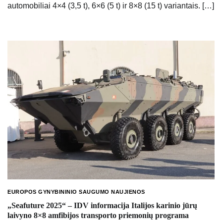
automobiliai 4×4 (3,5 t), 6×6 (5 t) ir 8×8 (15 t) variantais. […]
EUROPOS GYNYBININIO SAUGUMO NAUJIENOS
„Seafuture 2025“ – IDV informacija Italijos karinio jūrų
laivyno 8×8 amfibijos transporto priemonių programa