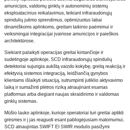
amunicijos, valdomų ginklų ir autonominių sistemų
eksploatacinius reikalavimus, teikiant infraraudonųjų
spindulių jutimo sprendimus, optimizuotus labai
dinamiškoms aplinkoms, greitam taikinio paėmimui ir
veiksmingai integracijai įvairiose amunicijos ir paieškos
architektūrose.
Siekiant palaikyti operacijas greitai kintančioje ir
sudėtingoje aplinkoje, SCD infraraudonųjų spindulių
detektoriai sujungia aukštą vaizdo kokybę, greitą reakciją ir
efektyvią sistemos integraciją, leidžiančią gynybos
klientams išlaikyti situaciją, sutrumpinti jutiklio aktyvavimo
laiką ir sumažinti plėtros riziką atnaujinant esamas
platformas arba diegiant naujas skraidinimo ir valdomas
ginklų sistemas.
Mūšio lauko aplinkoje, kurioje operatoriai turi greitai aptikti
grėsmes ir į jas reaguoti esant pablogėjusiam matomumui,
SCD atnaujintas SWIFT EI SWIR modulis pasižymi