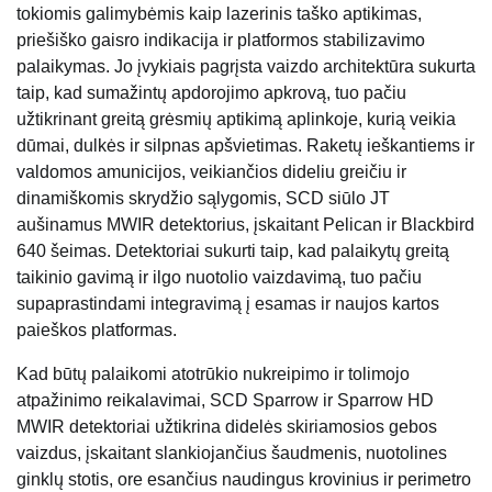
tokiomis galimybėmis kaip lazerinis taško aptikimas,
priešiško gaisro indikacija ir platformos stabilizavimo
palaikymas. Jo įvykiais pagrįsta vaizdo architektūra sukurta
taip, kad sumažintų apdorojimo apkrovą, tuo pačiu
užtikrinant greitą grėsmių aptikimą aplinkoje, kurią veikia
dūmai, dulkės ir silpnas apšvietimas. Raketų ieškantiems ir
valdomos amunicijos, veikiančios dideliu greičiu ir
dinamiškomis skrydžio sąlygomis, SCD siūlo JT
aušinamus MWIR detektorius, įskaitant Pelican ir Blackbird
640 šeimas. Detektoriai sukurti taip, kad palaikytų greitą
taikinio gavimą ir ilgo nuotolio vaizdavimą, tuo pačiu
supaprastindami integravimą į esamas ir naujos kartos
paieškos platformas.
Kad būtų palaikomi atotrūkio nukreipimo ir tolimojo
atpažinimo reikalavimai, SCD Sparrow ir Sparrow HD
MWIR detektoriai užtikrina didelės skiriamosios gebos
vaizdus, ​​​​įskaitant slankiojančius šaudmenis, nuotolines
ginklų stotis, ore esančius naudingus krovinius ir perimetro