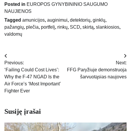
Posted in
EUROPOS GYNYBININIO SAUGUMO
NAUJIENOS
Tagged
amunicijos
,
auginimui
,
detektorių
,
ginklų
,
pažangių
,
plečia
,
portfelį
,
rinkų
,
SCD
,
skirtą
,
slankiosios
,
valdomų
Navigacija
Previous:
Next:
tarp
‘Failing Could Cost Lives’:
FFG Paryžiuje demonstruoja
Why the F-47 NGAD Is the
šarvuotąsias naujoves
įrašų
Air Force’s ‘Most Important’
Fighter Ever
Susiję įrašai