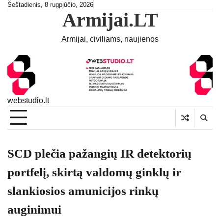
Skip
Šeštadienis, 8 rugpjūčio, 2026
Armijai.LT
to
content
Armijai, civiliams, naujienos
webstudio.lt
SCD plečia pažangių IR detektorių
portfelį, skirtą valdomų ginklų ir
slankiosios amunicijos rinkų
auginimui