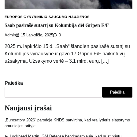
EUROPOS GYNYBININIO SAUGUMO NAUJIENOS
Saab pasirašė sutartį su Kolumbija dėl Gripen E/F
Admin
15 Lapkričio, 2025
0
2025 m. lapkričio 15 d. „Saab“ šiandien pasirašė sutartį su
Kolumbijos vyriausybe ir gavo 17 Gripen E/F naikintuvų
užsakymą. Užsakymo vertė – 3,1 mlrd. eurų, […]
Paieška
Paieška
Naujausi įrašai
„Eurosatory 2026“ parodoje KNDS patvirtina, kad yra lyderis slapstymo
amunicijos srityje
► Lockheed Martin, GM Defense bendradarbiauja, kad sustiprintų