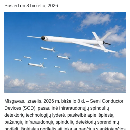
Posted on
8 birželio, 2026
Misgavas, Izraelis, 2026 m. birželio 8 d. – Semi Conductor
Devices (SCD), pasaulinė infraraudonųjų spindulių
detektorių technologijų lyderė, paskelbė apie išplėstą
pažangių infraraudonųjų spindulių detektorių sprendimų
portfelį. Išplėstas portfelis atitinka augančius slankiojančios