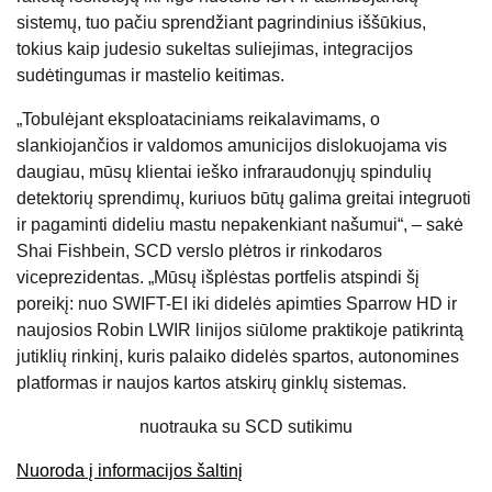
sistemų, tuo pačiu sprendžiant pagrindinius iššūkius,
tokius kaip judesio sukeltas suliejimas, integracijos
sudėtingumas ir mastelio keitimas.
„Tobulėjant eksploataciniams reikalavimams, o
slankiojančios ir valdomos amunicijos dislokuojama vis
daugiau, mūsų klientai ieško infraraudonųjų spindulių
detektorių sprendimų, kuriuos būtų galima greitai integruoti
ir pagaminti dideliu mastu nepakenkiant našumui“, – sakė
Shai Fishbein, SCD verslo plėtros ir rinkodaros
viceprezidentas. „Mūsų išplėstas portfelis atspindi šį
poreikį: nuo SWIFT-EI iki didelės apimties Sparrow HD ir
naujosios Robin LWIR linijos siūlome praktikoje patikrintą
jutiklių rinkinį, kuris palaiko didelės spartos, autonomines
platformas ir naujos kartos atskirų ginklų sistemas.
nuotrauka su SCD sutikimu
Nuoroda į informacijos šaltinį