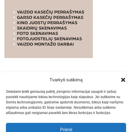
Tvarkyti sutikimą
WEBSTUDIO.LT
© SKAITMENINIO MARKETINGO
Siekdami teikti geriausią patirtį, įrenginio informacijai saugoti ir (arba)
PASLAUGOS. SEO tekstų rašymas, turinio kūrimas,
pasiekti naudojame tokias technologijas kaip slapukus. Jei sutiksime su
straipsnių rašymas ir talpinimas į mūsų valdomas
šiomis technologijomis, galėsime apdoroti duomenis, tokius kaip naršymo
svetaines.2026
Armijai.LT
Theme: Express News By
Adore
elgsena arba unikalūs ID šioje svetainėje. Nesutikimas arba sutikimo
atšaukimas gali neigiamai paveikti tam tikras funkcijas ir funkcijas.
Themes
.
Priimti
Draugai: -
Marketingo agentūra
-
Teisinės