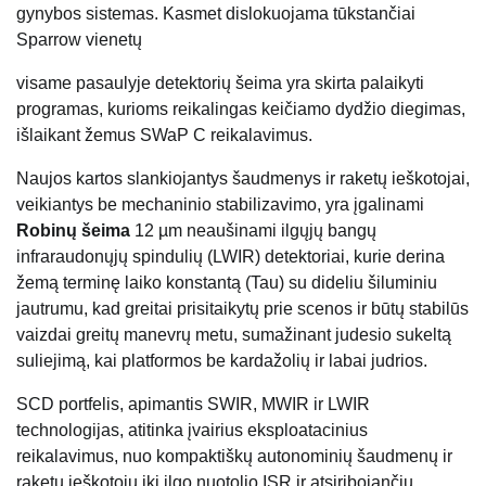
gynybos sistemas. Kasmet dislokuojama tūkstančiai
Sparrow vienetų
visame pasaulyje detektorių šeima yra skirta palaikyti
programas, kurioms reikalingas keičiamo dydžio diegimas,
išlaikant žemus SWaP C reikalavimus.
Naujos kartos slankiojantys šaudmenys ir raketų ieškotojai,
veikiantys be mechaninio stabilizavimo, yra įgalinami
Robinų šeima
12 µm neaušinami ilgųjų bangų
infraraudonųjų spindulių (LWIR) detektoriai, kurie derina
žemą terminę laiko konstantą (Tau) su dideliu šiluminiu
jautrumu, kad greitai prisitaikytų prie scenos ir būtų stabilūs
vaizdai greitų manevrų metu, sumažinant judesio sukeltą
suliejimą, kai platformos be kardažolių ir labai judrios.
SCD portfelis, apimantis SWIR, MWIR ir LWIR
technologijas, atitinka įvairius eksploatacinius
reikalavimus, nuo kompaktiškų autonominių šaudmenų ir
raketų ieškotojų iki ilgo nuotolio ISR ir atsiribojančių