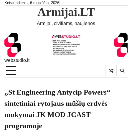
Skip
Ketvirtadienis, 6 rugpjūčio, 2026
Armijai.LT
to
content
Armijai, civiliams, naujienos
webstudio.lt
„St Engineering Antycip Powers“
sintetiniai rytojaus mūšių erdvės
mokymai JK MOD JCAST
programoje