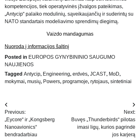
kompetencijos, tiek operatyvinės įžvalgos pateikimas,
„Antycip“ palaiko modulinių, sąveikaujančių ir suderintų su
NATO standartais modeliavimo sprendimų diegimą.
Vaizdo mandagumas
Nuoroda į informacijos šaltinį
Posted in
EUROPOS GYNYBININIO SAUGUMO
NAUJIENOS
Tagged
Antycip
,
Engineering
,
erdvės
,
JCAST
,
MoD
,
mokymai
,
musių
,
Powers
,
programoje
,
rytojaus
,
sintetiniai
Navigacija
Previous:
Next:
tarp
„Eycore“ ir „Kongsberg
Buvęs „Thunderbirds“ pilotas
Nanoavionics“
imasi ligų, kurios pagrindė
įrašų
bendradarbiau
jos karjerą