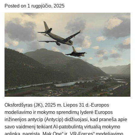
Posted on
1 rugpjūčio, 2025
Oksfordšyras (JK), 2025 m. Liepos 31 d.-Europos
modeliavimo ir mokymo sprendimų lyderė Europos
inžinerijos antycip (Antycip) didžiuojasi, kad praneša apie
savo vaidmenį teikiant AI-patobulintą virtualią mokymo
aplinką, pagrįstą „Mak One“ ir „VR-Forces“ modeliavimo