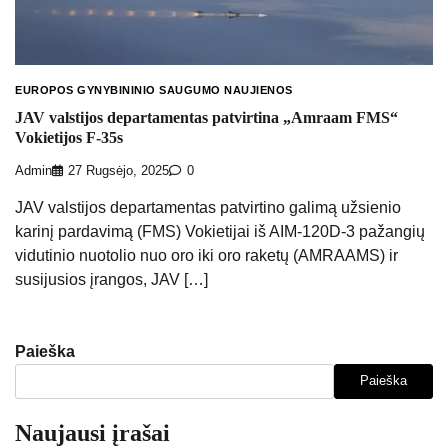
EUROPOS GYNYBININIO SAUGUMO NAUJIENOS
JAV valstijos departamentas patvirtina „Amraam FMS“
Vokietijos F-35s
Admin
27 Rugsėjo, 2025
0
JAV valstijos departamentas patvirtino galimą užsienio
karinį pardavimą (FMS) Vokietijai iš AIM-120D-3 pažangių
vidutinio nuotolio nuo oro iki oro raketų (AMRAAMS) ir
susijusios įrangos, JAV […]
Paieška
Paieška
Naujausi įrašai