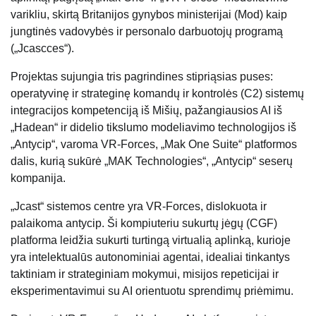
varikliu, skirtą Britanijos gynybos ministerijai (Mod) kaip
jungtinės vadovybės ir personalo darbuotojų programą
(„Jcascces“).
Projektas sujungia tris pagrindines stipriąsias puses:
operatyvinę ir strateginę komandų ir kontrolės (C2) sistemų
integracijos kompetenciją iš Mišių, pažangiausios AI iš
„Hadean“ ir didelio tikslumo modeliavimo technologijos iš
„Antycip“, varoma VR-Forces, „Mak One Suite“ platformos
dalis, kurią sukūrė „MAK Technologies“, „Antycip“ seserų
kompanija.
„Jcast“ sistemos centre yra VR-Forces, dislokuota ir
palaikoma antycip. Ši kompiuteriu sukurtų jėgų (CGF)
platforma leidžia sukurti turtingą virtualią aplinką, kurioje
yra intelektualūs autonominiai agentai, idealiai tinkantys
taktiniam ir strateginiam mokymui, misijos repeticijai ir
eksperimentavimui su AI orientuotu sprendimų priėmimu.