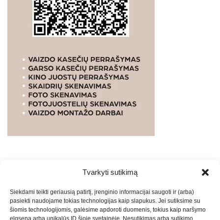
Tvarkyti sutikimą
WEBSTUDIO.LT
© SKAITMENINIO MARKETINGO
Siekdami teikti geriausią patirtį, įrenginio informacijai saugoti ir (arba)
PASLAUGOS. SEO tekstų rašymas, turinio kūrimas,
pasiekti naudojame tokias technologijas kaip slapukus. Jei sutiksime su
straipsnių rašymas ir talpinimas į mūsų valdomas
šiomis technologijomis, galėsime apdoroti duomenis, tokius kaip naršymo
svetaines.2026
Armijai.LT
Theme: Express News By
Adore
elgsena arba unikalūs ID šioje svetainėje. Nesutikimas arba sutikimo