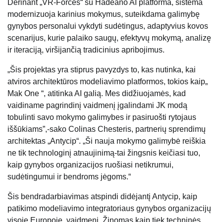
Derinant „VR-Forces“ su Hadeano AI platforma, sistema
modernizuoja karinius mokymus, suteikdama galimybę
gynybos personalui vykdyti sudėtingus, adaptyvius kovos
scenarijus, kurie palaiko saugų, efektyvų mokymą, analizę
ir iteraciją, viršijančią tradicinius apribojimus.
„Šis projektas yra stiprus pavyzdys to, kas nutinka, kai
atviros architektūros modeliavimo platformos, tokios kaip„
Mak One “, atitinka AI galią. Mes didžiuojamės, kad
vaidiname pagrindinį vaidmenį įgalindami JK modą
tobulinti savo mokymo galimybes ir pasiruošti rytojaus
iššūkiams”,-sako Colinas Chesteris, partnerių sprendimų
architektas „Antycip“. „Ši nauja mokymo galimybė reiškia
ne tik technologinį atnaujinimą-tai žingsnis keičiasi tuo,
kaip gynybos organizacijos ruošiasi netikrumui,
sudėtingumui ir bendroms jėgoms.“
Šis bendradarbiavimas atspindi didėjantį Antycip, kaip
patikimo modeliavimo integratoriaus gynybos organizacijų
visoje Europoje, vaidmenį. Žinomas kaip tiek techninės