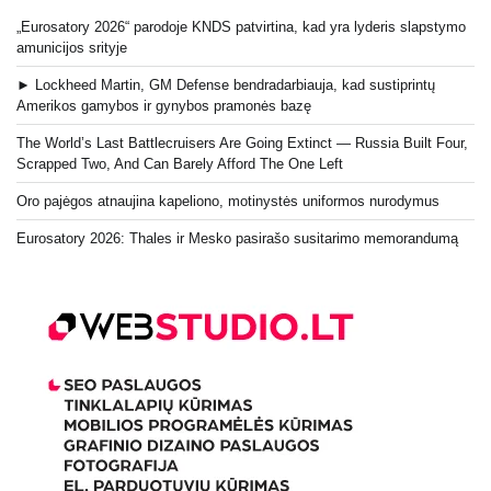
„Eurosatory 2026“ parodoje KNDS patvirtina, kad yra lyderis slapstymo
amunicijos srityje
► Lockheed Martin, GM Defense bendradarbiauja, kad sustiprintų
Amerikos gamybos ir gynybos pramonės bazę
The World’s Last Battlecruisers Are Going Extinct — Russia Built Four,
Scrapped Two, And Can Barely Afford The One Left
Oro pajėgos atnaujina kapeliono, motinystės uniformos nurodymus
Eurosatory 2026: Thales ir Mesko pasirašo susitarimo memorandumą