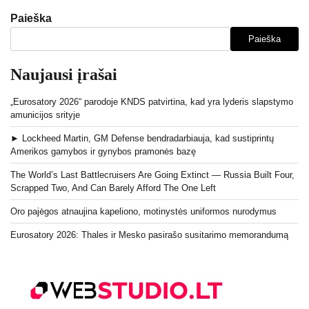
Paieška
Paieška
Naujausi įrašai
„Eurosatory 2026“ parodoje KNDS patvirtina, kad yra lyderis slapstymo
amunicijos srityje
► Lockheed Martin, GM Defense bendradarbiauja, kad sustiprintų
Amerikos gamybos ir gynybos pramonės bazę
The World’s Last Battlecruisers Are Going Extinct — Russia Built Four,
Scrapped Two, And Can Barely Afford The One Left
Oro pajėgos atnaujina kapeliono, motinystės uniformos nurodymus
Eurosatory 2026: Thales ir Mesko pasirašo susitarimo memorandumą