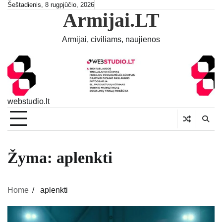
Skip
Šeštadienis, 8 rugpjūčio, 2026
Armijai.LT
to
content
Armijai, civiliams, naujienos
webstudio.lt
Žyma:
aplenkti
Home
aplenkti