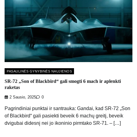
PASAULINĖS GYNYBINĖS NAUJIENOS
SR-72 „Son of Blackbird“ gali smogti 6 mach ir aplenkti
raketas
2 Sausio, 2025
0
Pagrindiniai punktai ir santrauka: Gandai, kad SR-72 „Son
of Blackbird“ gali pasiekti beveik 6 machų greitį, beveik
dvigubai didesnį nei jo ikoninio pirmtako SR-71. – […]