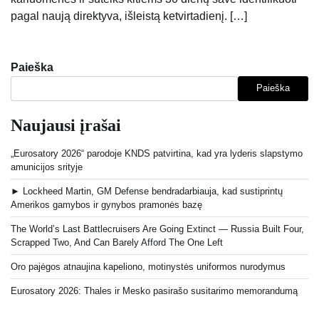
pagal naują direktyva, išleistą ketvirtadienį. […]
Paieška
Paieška
Naujausi įrašai
„Eurosatory 2026“ parodoje KNDS patvirtina, kad yra lyderis slapstymo
amunicijos srityje
► Lockheed Martin, GM Defense bendradarbiauja, kad sustiprintų
Amerikos gamybos ir gynybos pramonės bazę
The World’s Last Battlecruisers Are Going Extinct — Russia Built Four,
Scrapped Two, And Can Barely Afford The One Left
Oro pajėgos atnaujina kapeliono, motinystės uniformos nurodymus
Eurosatory 2026: Thales ir Mesko pasirašo susitarimo memorandumą