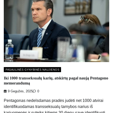
PASAULINĖS GYNYBINĖS NAUJIENOS
Iki 1000 transseksualų karių, atskirtų pagal naują Pentagono
memorandumą
9 Gegužės, 2025
0
Pentagonas nedelsdamas pradės judėti net 1000 atvirai
identifikuodamas transseksualų tarnybos narius iš
kariuomenės ir suteiks kitiems 30 dienų save identifikuoti