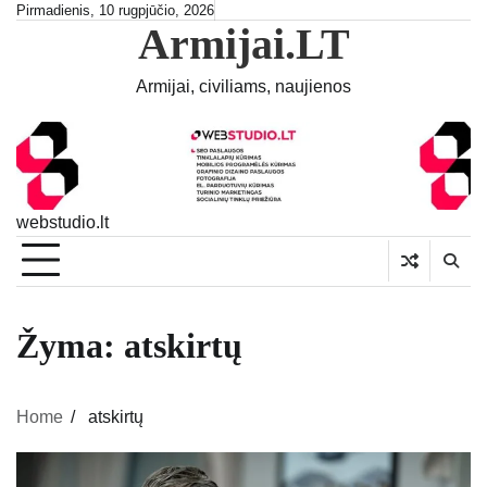
Skip
Pirmadienis, 10 rugpjūčio, 2026
Armijai.LT
to
content
Armijai, civiliams, naujienos
webstudio.lt
Žyma:
atskirtų
Home
atskirtų