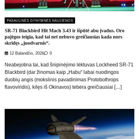
PASAULINĖS GYNYBINĖS NAUJIENOS
SR-71 Blackbird Hit Mach 3.43 ir išpūtė abu įvadus. Oro
pajėgos teigia, kad tai net nebuvo greičiausias kada nors
skridęs „juodvarnis“.
12 Balandžio, 2026
0
Neabejotina tai, kad šnipinėjimo lėktuvas Lockheed SR-71
Blackbird (dar žinomas kaip „Habu“ labai nuodingos
duobių angis (mokslinis pavadinimas Protobothrops
flavoviridis), kilęs iš Okinavos) tebėra greičiausiai […]