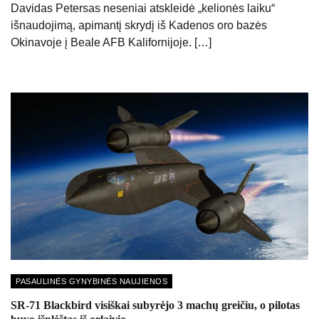
Davidas Petersas neseniai atskleidė „kelionės laiku“
išnaudojimą, apimantį skrydį iš Kadenos oro bazės
Okinavoje į Beale AFB Kalifornijoje. […]
PASAULINĖS GYNYBINĖS NAUJIENOS
SR-71 Blackbird visiškai subyrėjo 3 machų greičiu, o pilotas