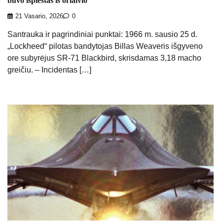
buvo išplėštas iš orlaivio
21 Vasario, 2026
0
Santrauka ir pagrindiniai punktai: 1966 m. sausio 25 d.
„Lockheed“ pilotas bandytojas Billas Weaveris išgyveno
ore subyrėjus SR-71 Blackbird, skrisdamas 3,18 macho
greičiu. – Incidentas […]