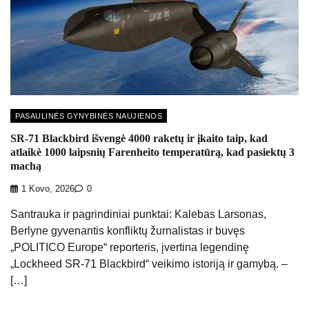
PASAULINĖS GYNYBINĖS NAUJIENOS
SR-71 Blackbird išvengė 4000 raketų ir įkaito taip, kad
atlaikė 1000 laipsnių Farenheito temperatūrą, kad pasiektų 3
machą
1 Kovo, 2026
0
Santrauka ir pagrindiniai punktai: Kalebas Larsonas,
Berlyne gyvenantis konfliktų žurnalistas ir buvęs
„POLITICO Europe“ reporteris, įvertina legendinę
„Lockheed SR-71 Blackbird“ veikimo istoriją ir gamybą. –
[…]