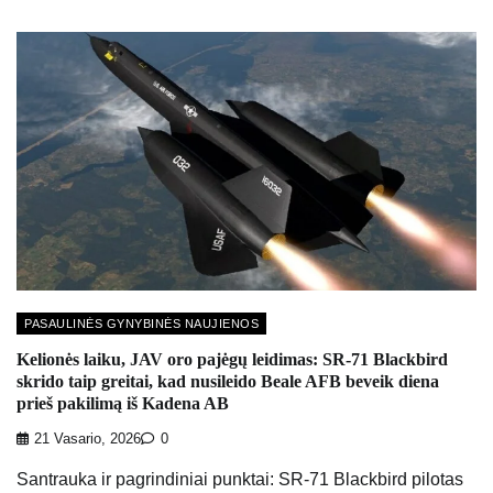
PASAULINĖS GYNYBINĖS NAUJIENOS
Kelionės laiku, JAV oro pajėgų leidimas: SR-71 Blackbird
skrido taip greitai, kad nusileido Beale AFB beveik diena
prieš pakilimą iš Kadena AB
21 Vasario, 2026
0
Santrauka ir pagrindiniai punktai: SR-71 Blackbird pilotas