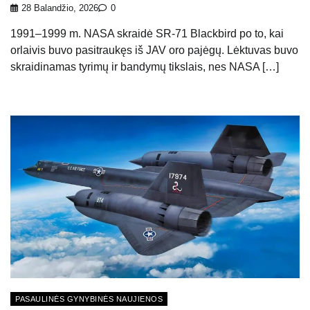
28 Balandžio, 2026
0
1991–1999 m. NASA skraidė SR-71 Blackbird po to, kai
orlaivis buvo pasitraukęs iš JAV oro pajėgų. Lėktuvas buvo
skraidinamas tyrimų ir bandymų tikslais, nes NASA […]
PASAULINĖS GYNYBINĖS NAUJIENOS