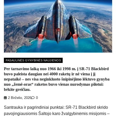
PASAULINĖS GYNYBINĖS NAUJIENOS
Per tarnavimo laiką nuo 1966 iki 1998 m. į SR-71 Blackbird
buvo paleista daugiau nei 4000 raketų ir nė viena į jį
nepataikė – nes visa neginkluoto šnipinėjimo lėktuvo gynyba
nuo „žemė-oras“ raketos buvo vienas nurodymas pilotui:
bėkite greičiau.
2 Birželio, 2026
0
Santrauka ir pagrindiniai punktai: SR-71 Blackbird skrido
pavojingiausiomis Šaltojo karo žvalgybinėmis misijomis –