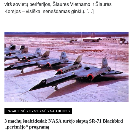
virš sovietų periferijos, Šiaurės Vietnamo ir Šiaurės
Korėjos – visiškai nenešdamas ginklų. […]
PASAULINĖS GYNYBINĖS NAUJIENOS
3 machų šnabždesiai: NASA turėjo slaptą SR-71 Blackbird
„perėmėjo“ programą