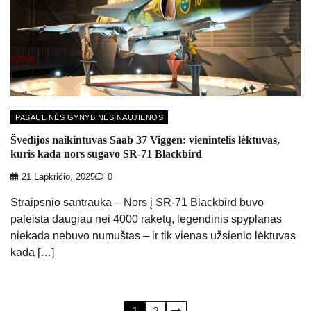
PASAULINĖS GYNYBINĖS NAUJIENOS
Švedijos naikintuvas Saab 37 Viggen: vienintelis lėktuvas,
kuris kada nors sugavo SR-71 Blackbird
21 Lapkričio, 2025
0
Straipsnio santrauka – Nors į SR-71 Blackbird buvo
paleista daugiau nei 4000 raketų, legendinis spyplanas
niekada nebuvo numuštas – ir tik vienas užsienio lėktuvas
kada […]