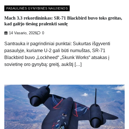
PASAULINĖS GYNYBINĖS NAUJIENOS
Mach 3.3 rekordininkas: SR-71 Blackbird buvo toks greitas,
kad galėjo tiesiog pralenkti saulę
14 Vasario, 2026
0
Santrauka ir pagrindiniai punktai: Sukurtas išgyventi
pasaulyje, kuriame U-2 gali būti numuštas, SR-71
Blackbird buvo „Lockheed“ „Skunk Works“ atsakas į
sovietinę oro gynybą: greitį, aukštį […]