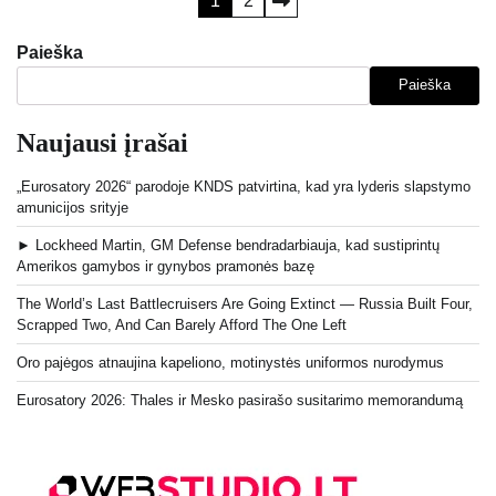
Įrašų
1
2
puslapiavimas
Paieška
Paieška
Naujausi įrašai
„Eurosatory 2026“ parodoje KNDS patvirtina, kad yra lyderis slapstymo
amunicijos srityje
► Lockheed Martin, GM Defense bendradarbiauja, kad sustiprintų
Amerikos gamybos ir gynybos pramonės bazę
The World’s Last Battlecruisers Are Going Extinct — Russia Built Four,
Scrapped Two, And Can Barely Afford The One Left
Oro pajėgos atnaujina kapeliono, motinystės uniformos nurodymus
Eurosatory 2026: Thales ir Mesko pasirašo susitarimo memorandumą