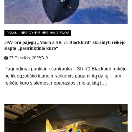
PASAULINĖS GYNYBINĖS NAUJIENOS
JAV oro pajėgų „Mach 3 SR-71 Blackbird“ skraidyti reikėjo
slapto „pasirinktinio kuro“
27 Gruodžio, 2025
0
Pagrindiniai punktai ir santrauka – SR-71 Blackbird reikėjo
ne tik egzotiško titano ir rankomis pagamintų dalių – jam
reikėjo kuro sistemos, nepanašios į nieką kitą […]