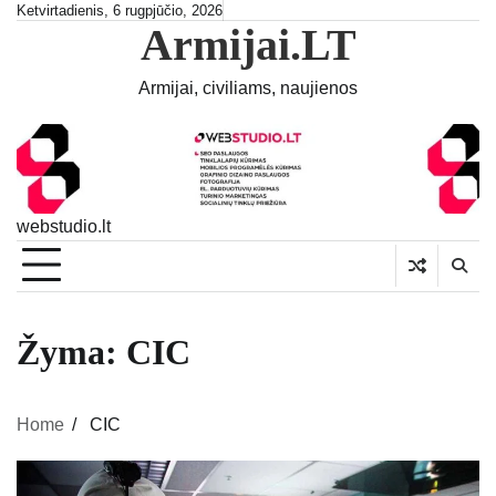
Skip
Ketvirtadienis, 6 rugpjūčio, 2026
Armijai.LT
to
content
Armijai, civiliams, naujienos
webstudio.lt
Žyma:
CIC
Home
CIC