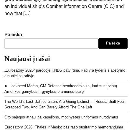
an individual ship’s Combat Information Centre (CIC) and
how that […]
Paieška
Paieška
Naujausi įrašai
„Eurosatory 2026“ parodoje KNDS patvirtina, kad yra lyderis slapstymo
amunicijos srityje
► Lockheed Martin, GM Defense bendradarbiauja, kad sustiprintų
Amerikos gamybos ir gynybos pramonės bazę
The World’s Last Battlecruisers Are Going Extinct — Russia Built Four,
Scrapped Two, And Can Barely Afford The One Left
Oro pajėgos atnaujina kapeliono, motinystės uniformos nurodymus
Eurosatory 2026: Thales ir Mesko pasirašo susitarimo memorandumą