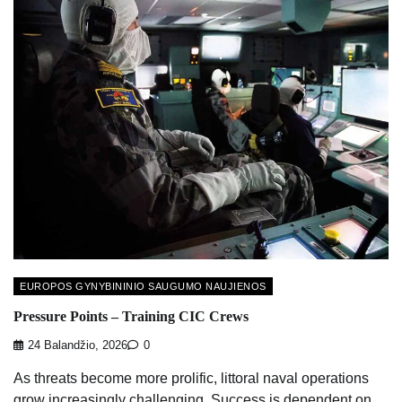
EUROPOS GYNYBININIO SAUGUMO NAUJIENOS
Pressure Points – Training CIC Crews
24 Balandžio, 2026
0
As threats become more prolific, littoral naval operations
grow increasingly challenging. Success is dependent on