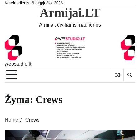
Skip
Ketvirtadienis, 6 rugpjūčio, 2026
Armijai.LT
to
content
Armijai, civiliams, naujienos
webstudio.lt
Žyma:
Crews
Home
Crews