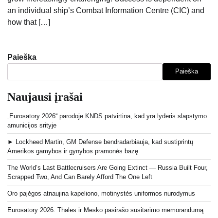
an individual ship’s Combat Information Centre (CIC) and
how that […]
Paieška
Paieška
Naujausi įrašai
„Eurosatory 2026“ parodoje KNDS patvirtina, kad yra lyderis slapstymo
amunicijos srityje
► Lockheed Martin, GM Defense bendradarbiauja, kad sustiprintų
Amerikos gamybos ir gynybos pramonės bazę
The World’s Last Battlecruisers Are Going Extinct — Russia Built Four,
Scrapped Two, And Can Barely Afford The One Left
Oro pajėgos atnaujina kapeliono, motinystės uniformos nurodymus
Eurosatory 2026: Thales ir Mesko pasirašo susitarimo memorandumą