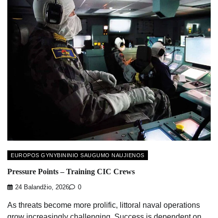
EUROPOS GYNYBININIO SAUGUMO NAUJIENOS
Pressure Points – Training CIC Crews
24 Balandžio, 2026
0
As threats become more prolific, littoral naval operations
grow increasingly challenging. Success is dependent on