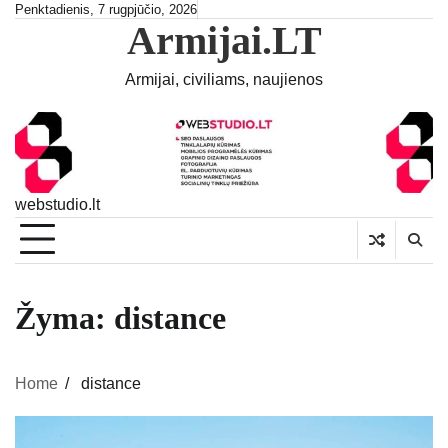
Skip
Penktadienis, 7 rugpjūčio, 2026
Armijai.LT
to
content
Armijai, civiliams, naujienos
webstudio.lt
Žyma:
distance
Home
distance