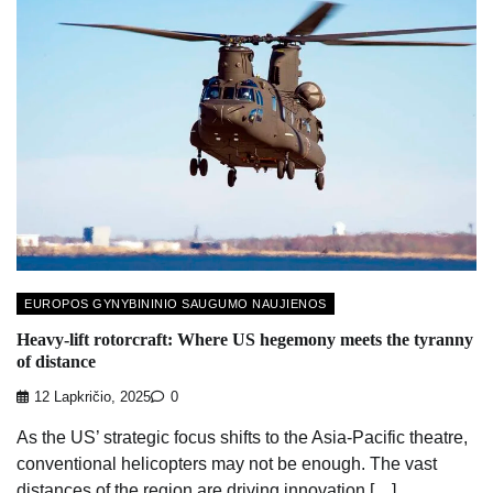
EUROPOS GYNYBININIO SAUGUMO NAUJIENOS
Heavy-lift rotorcraft: Where US hegemony meets the tyranny
of distance
12 Lapkričio, 2025
0
As the US’ strategic focus shifts to the Asia-Pacific theatre,
conventional helicopters may not be enough. The vast
distances of the region are driving innovation […]