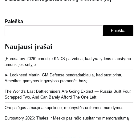
Paieška
Paieška
Naujausi įrašai
„Eurosatory 2026“ parodoje KNDS patvirtina, kad yra lyderis slapstymo
amunicijos srityje
► Lockheed Martin, GM Defense bendradarbiauja, kad sustiprintų
Amerikos gamybos ir gynybos pramonės bazę
The World’s Last Battlecruisers Are Going Extinct — Russia Built Four,
Scrapped Two, And Can Barely Afford The One Left
Oro pajėgos atnaujina kapeliono, motinystės uniformos nurodymus
Eurosatory 2026: Thales ir Mesko pasirašo susitarimo memorandumą