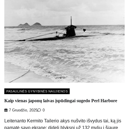
PASAULINĖS GYNYBINĖS NAUJIENOS
Kaip vienas japonų laivas įspūdingai sugedo Perl Harbore
7 Gruodžio, 2025
0
Leitenanto Kermito Tailerio akys nušvito išvydus tai, ką jis
pamatė savo ekrane: didelį blyksnį už 132 mylių į šiaurę