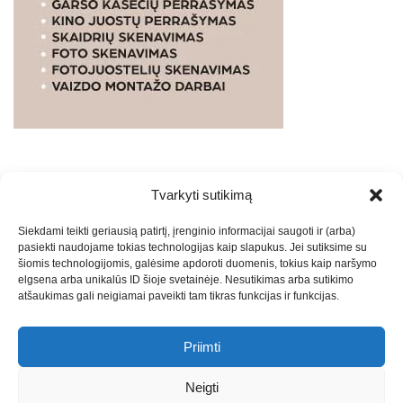
Tvarkyti sutikimą
WEBSTUDIO.LT
© SKAITMENINIO MARKETINGO
Siekdami teikti geriausią patirtį, įrenginio informacijai saugoti ir (arba)
PASLAUGOS. SEO tekstų rašymas, turinio kūrimas,
pasiekti naudojame tokias technologijas kaip slapukus. Jei sutiksime su
straipsnių rašymas ir talpinimas į mūsų valdomas
šiomis technologijomis, galėsime apdoroti duomenis, tokius kaip naršymo
svetaines.2026
Armijai.LT
Theme: Express News By
Adore
elgsena arba unikalūs ID šioje svetainėje. Nesutikimas arba sutikimo
atšaukimas gali neigiamai paveikti tam tikras funkcijas ir funkcijas.
Themes
.
Priimti
Draugai: -
Marketingo agentūra
-
Teisinės
konsultacijos
-
Skaidrių skenavimas
-
Klaipedos miesto
Neigti
naujienos
-
Miesto naujienos
-
Saulius Narbutas
-
Įvaizdžio