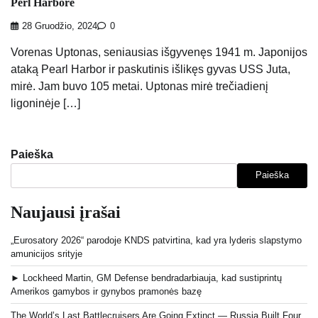
Perl Harbore
28 Gruodžio, 2024
0
Vorenas Uptonas, seniausias išgyvenęs 1941 m. Japonijos
ataką Pearl Harbor ir paskutinis išlikęs gyvas USS Juta,
mirė. Jam buvo 105 metai. Uptonas mirė trečiadienį
ligoninėje […]
Paieška
Paieška
Naujausi įrašai
„Eurosatory 2026“ parodoje KNDS patvirtina, kad yra lyderis slapstymo
amunicijos srityje
► Lockheed Martin, GM Defense bendradarbiauja, kad sustiprintų
Amerikos gamybos ir gynybos pramonės bazę
The World’s Last Battlecruisers Are Going Extinct — Russia Built Four,