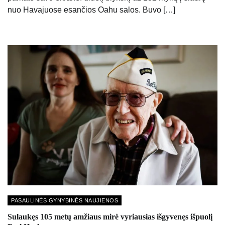
nuo Havajuose esančios Oahu salos. Buvo […]
PASAULINĖS GYNYBINĖS NAUJIENOS
Sulaukęs 105 metų amžiaus mirė vyriausias išgyvenęs išpuolį