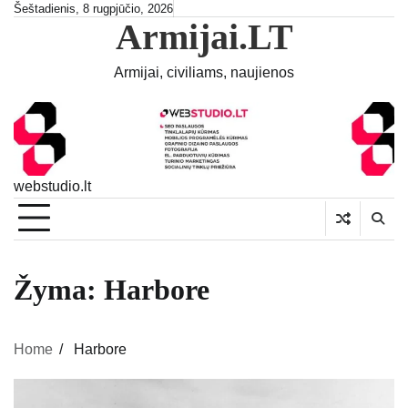
Skip
Šeštadienis, 8 rugpjūčio, 2026
Armijai.LT
to
content
Armijai, civiliams, naujienos
webstudio.lt
Žyma:
Harbore
Home
Harbore