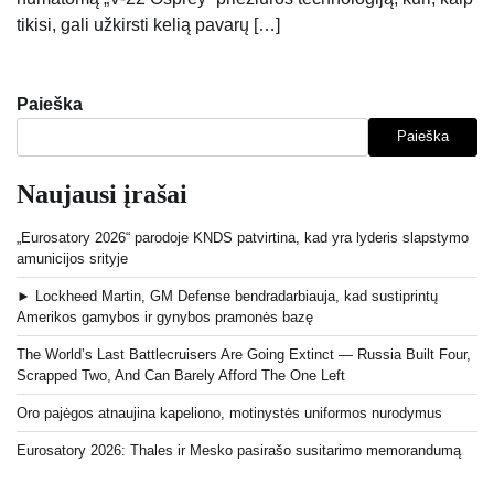
tikisi, gali užkirsti kelią pavarų […]
Paieška
Paieška
Naujausi įrašai
„Eurosatory 2026“ parodoje KNDS patvirtina, kad yra lyderis slapstymo
amunicijos srityje
► Lockheed Martin, GM Defense bendradarbiauja, kad sustiprintų
Amerikos gamybos ir gynybos pramonės bazę
The World’s Last Battlecruisers Are Going Extinct — Russia Built Four,
Scrapped Two, And Can Barely Afford The One Left
Oro pajėgos atnaujina kapeliono, motinystės uniformos nurodymus
Eurosatory 2026: Thales ir Mesko pasirašo susitarimo memorandumą