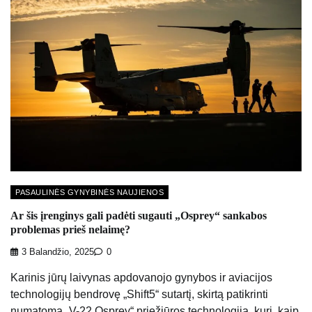
PASAULINĖS GYNYBINĖS NAUJIENOS
Ar šis įrenginys gali padėti sugauti „Osprey“ sankabos
problemas prieš nelaimę?
3 Balandžio, 2025
0
Karinis jūrų laivynas apdovanojo gynybos ir aviacijos
technologijų bendrovę „Shift5“ sutartį, skirtą patikrinti
numatomą „V-22 Osprey“ priežiūros technologiją, kuri, kaip