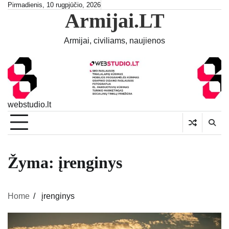
Skip
Pirmadienis, 10 rugpjūčio, 2026
Armijai.LT
to
content
Armijai, civiliams, naujienos
webstudio.lt
Žyma:
įrenginys
Home
įrenginys