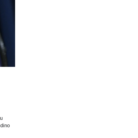
su
ūdino