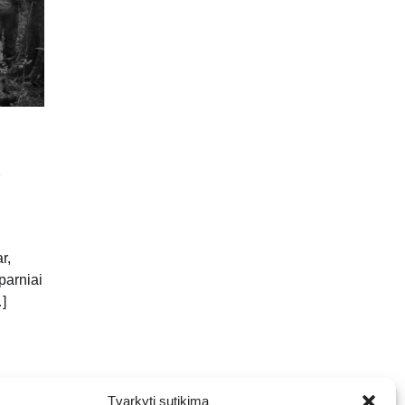
a
r,
parniai
]
Tvarkyti sutikimą