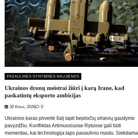
PASAULINĖS GYNYBINĖS NAUJIENOS
Ukrainos dronų meistrai žiūri į karą Irane, kad
paskatintų eksporto ambicijas
30 Kovo, 2026
0
Ukrainos karas privertė šalį tapti bepiločių orlaivių gaudymo
pavyzdžiu. Konfliktas Artimuosiuose Rytuose gali būti
momentas, kai technologija taps pasauliniu mastu. Siekdam