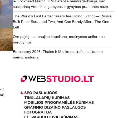
► Lockheed Martin, GM Defense bendradarbiauja, kad
sustiprintų Amerikos gamybos ir gynybos pramonės bazę
The World’s Last Battlecruisers Are Going Extinct — Russia
Built Four, Scrapped Two, And Can Barely Afford The One
Left
Oro pajėgos atnaujina kapeliono, motinystės uniformos
nurodymus
Eurosatory 2026: Thales ir Mesko pasirašo susitarimo
memorandumą
bar
vėl