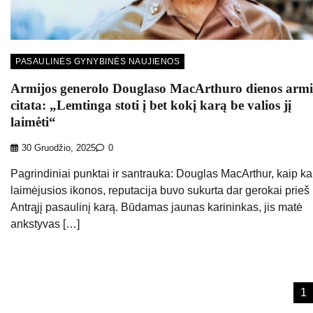
PASAULINĖS GYNYBINĖS NAUJIENOS
Armijos generolo Douglaso MacArthuro dienos armi
citata: „Lemtinga stoti į bet kokį karą be valios jį
laimėti“
30 Gruodžio, 2025
0
Pagrindiniai punktai ir santrauka: Douglas MacArthur, kaip ka
laimėjusios ikonos, reputacija buvo sukurta dar gerokai prieš
Antrąjį pasaulinį karą. Būdamas jaunas karininkas, jis matė
ankstyvas […]
Įrašų
1