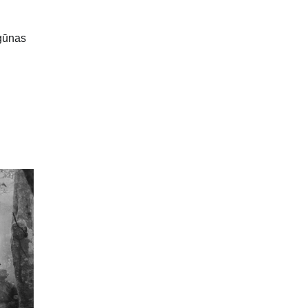
igūnas