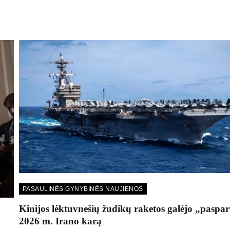
PASAULINĖS GYNYBINĖS NAUJIENOS
Kinijos lėktuvnešių žudikų raketos galėjo „paspar
2026 m. Irano karą