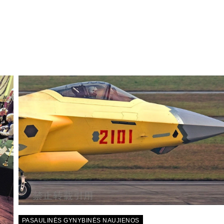
PASAULINĖS GYNYBINĖS NAUJIENOS