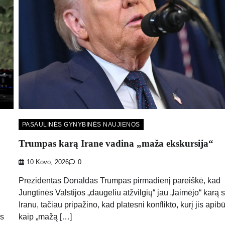
PASAULINĖS GYNYBINĖS NAUJIENOS
Trumpas karą Irane vadina „maža ekskursija“
10 Kovo, 2026
0
Prezidentas Donaldas Trumpas pirmadienį pareiškė, kad
Jungtinės Valstijos „daugeliu atžvilgių“ jau „laimėjo“ karą 
Iranu, tačiau pripažino, kad platesni konflikto, kurį jis apib
as
kaip „mažą […]