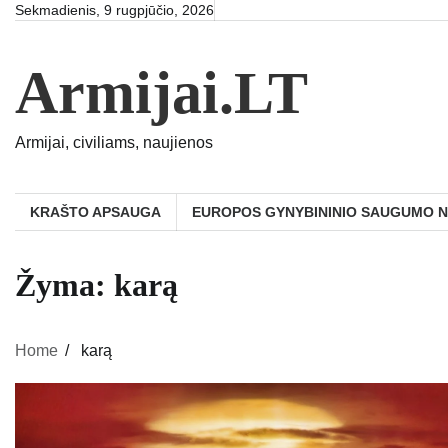
Skip
Sekmadienis, 9 rugpjūčio, 2026
to
content
Armijai.LT
Armijai, civiliams, naujienos
KRAŠTO APSAUGA
EUROPOS GYNYBININIO SAUGUMO 
Žyma:
karą
Home
karą