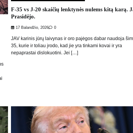
F-35 vs J-20 skaičių lenktynės nulems kitą karą. 
Prasidėjo.
17 Balandžio, 2026
0
JAV karinis jūrų laivynas ir oro pajėgos dabar naudoja šim
35, kurie ir toliau įrodo, kad jie yra tinkami kovai ir yra
nepaprastai dislokuotini. Jei […]
os
ai