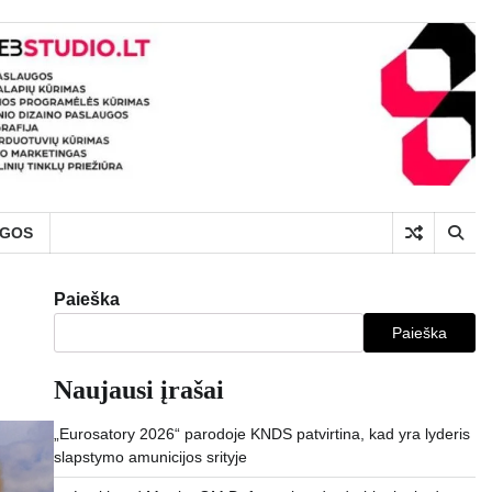
UGOS
Paieška
Paieška
Naujausi įrašai
„Eurosatory 2026“ parodoje KNDS patvirtina, kad yra lyderis
slapstymo amunicijos srityje