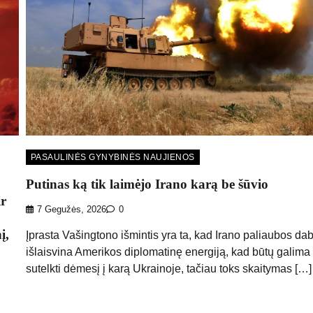
PASAULINĖS GYNYBINĖS NAUJIENOS
Putinas ką tik laimėjo Irano karą be šūvio
r
7 Gegužės, 2026
0
į,
Įprasta Vašingtono išmintis yra ta, kad Irano paliaubos da
išlaisvina Amerikos diplomatinę energiją, kad būtų galima 
sutelkti dėmesį į karą Ukrainoje, tačiau toks skaitymas […]