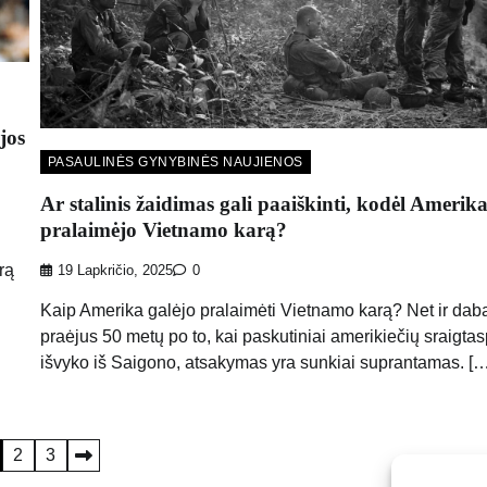
jos
PASAULINĖS GYNYBINĖS NAUJIENOS
Ar stalinis žaidimas gali paaiškinti, kodėl Amerik
pralaimėjo Vietnamo karą?
rą
19 Lapkričio, 2025
0
Kaip Amerika galėjo pralaimėti Vietnamo karą? Net ir daba
praėjus 50 metų po to, kai paskutiniai amerikiečių sraigtas
išvyko iš Saigono, atsakymas yra sunkiai suprantamas. […
2
3