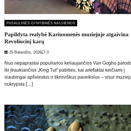
PASAULINĖS GYNYBINĖS NAUJIENOS
Papildyta realybė Kariuomenės muziejuje atgaivina
Revoliucinį karą
25 Balandžio, 2026
0
Nuo nepaprastai populiarios keliaujančios Van Gogho parod
iki įtraukiančios „King Tut“ patirties, kai artefaktai keičiami į
siaubingai apšviestus ir tikroviškus paveikslus – visur muziej
nukrypsta […]