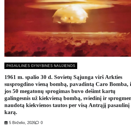
PASAULINĖS GYNYBINĖS NAUJIENOS
1961 m. spalio 30 d. Sovietų Sąjunga virš Arkties
susprogdino vieną bombą, pavadintą Caro Bomba, i
jos 50 megatonų sprogimas buvo dešimt kartų
galingesnis už kiekvieną bombą, sviedinį ir sprogmen
naudotą kiekvienos tautos per visą Antrąjį pasaulinį
karą.
5 Birželio, 2026
0