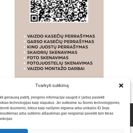
Tvarkyti sutikimą
ti geriausią patirtį, įrenginio informacijai saugoti ir (arba) pasiekti
kias technologijas kaip slapukus. Jei sutiksime su šiomis technologijomis,
oroti duomenis, tokius kaip naršymo elgsena arba unikalūs ID šioje
talpinimas į mūsų valdomas svetaines.2026
Armijai.LT
Nesutikimas arba sutikimo atšaukimas gali neigiamai paveikti tam tikras
funkcijas.