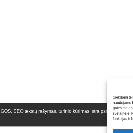
Siekdami teik
naudojame to
galėsime apd
O tekstų rašymas, turinio kūrimas, straipsnių rašymas ir 
svetainėje. 
funkcijas ir 