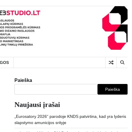
UGOS
Paieška
Paieška
Naujausi įrašai
„Eurosatory 2026“ parodoje KNDS patvirtina, kad yra lyderis
slapstymo amunicijos srityje