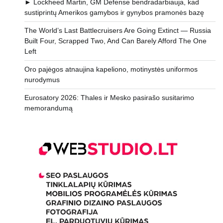
► Lockheed Martin, GM Defense bendradarbiauja, kad
sustiprintų Amerikos gamybos ir gynybos pramonės bazę
The World’s Last Battlecruisers Are Going Extinct — Russia
Built Four, Scrapped Two, And Can Barely Afford The One
Left
Oro pajėgos atnaujina kapeliono, motinystės uniformos
nurodymus
Eurosatory 2026: Thales ir Mesko pasirašo susitarimo
memorandumą