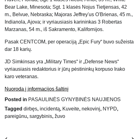
Bear Lake, Minesota; Sgt. 1 klasės Nojus Tietjensas, 42
m., Belvue, Nebraska; Majoras Jeffrey'us O'Brienas, 45 m.,
Indianola, Ajova; ir vyriausiasis karininkas 3 Robertas
Marzanas, 54 m., iš Sakramento, Kalifornijos.
Pasak CENTCOM, per operaciją „Epic Fury“ buvo sužeista
dar 18 karių.
JD Simkinsas yra „Military Times“ ir „Defense News“
vyriausiasis redaktorius ir jūrų pėstininkų korpuso Irako
karo veteranas.
Nuoroda į informacijos šaltinį
Posted in
PASAULINĖS GYNYBINĖS NAUJIENOS
Tagged
dirbęs
,
incidentą
,
Kuveite
,
nekovinį
,
NYPD
,
pareigūnu
,
sargybinis
,
žuvo