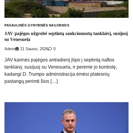
PASAULINĖS GYNYBINĖS NAUJIENOS
JAV pajėgos užgrobė septintą sankcionuotą tanklaivį, susijusį
su Venesuela
Admin
21 Sausio, 2026
0
JAV karinės pajėgos antradienį įlipo į septintą naftos
tanklaivį, susijusį su Venesuela, ir perėmė jo kontrolę,
kadangi D. Trumpo administracija ėmėsi platesnių
pastangų perimti šios […]