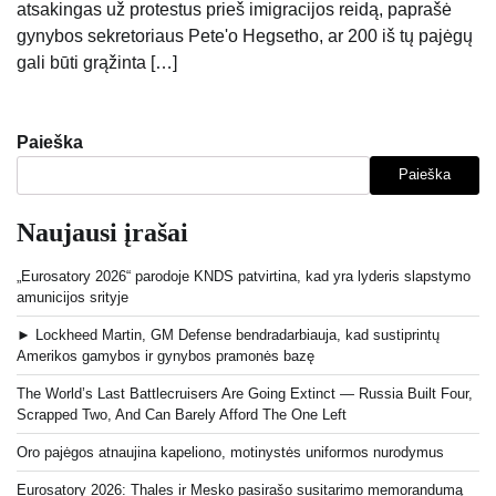
atsakingas už protestus prieš imigracijos reidą, paprašė
gynybos sekretoriaus Pete'o Hegsetho, ar 200 iš tų pajėgų
gali būti grąžinta […]
Paieška
Paieška
Naujausi įrašai
„Eurosatory 2026“ parodoje KNDS patvirtina, kad yra lyderis slapstymo
amunicijos srityje
► Lockheed Martin, GM Defense bendradarbiauja, kad sustiprintų
Amerikos gamybos ir gynybos pramonės bazę
The World’s Last Battlecruisers Are Going Extinct — Russia Built Four,
Scrapped Two, And Can Barely Afford The One Left
Oro pajėgos atnaujina kapeliono, motinystės uniformos nurodymus
Eurosatory 2026: Thales ir Mesko pasirašo susitarimo memorandumą