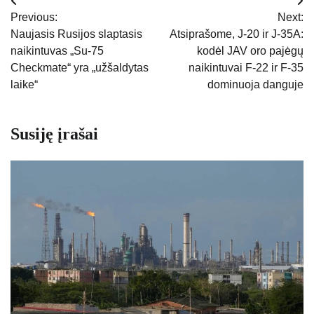
Navigacija
Previous:
Next:
tarp
Naujasis Rusijos slaptasis
Atsiprašome, J-20 ir J-35A:
naikintuvas „Su-75
kodėl JAV oro pajėgų
įrašų
Checkmate“ yra „užšaldytas
naikintuvai F-22 ir F-35
laike“
dominuoja danguje
Susiję įrašai