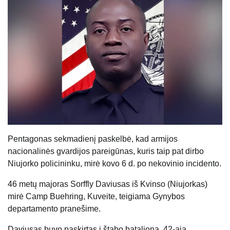
Pentagonas sekmadienį paskelbė, kad armijos
nacionalinės gvardijos pareigūnas, kuris taip pat dirbo
Niujorko policininku, mirė kovo 6 d. po nekovinio incidento.
46 metų majoras Sorffly Daviusas iš Kvinso (Niujorkas)
mirė Camp Buehring, Kuveite, teigiama Gynybos
departamento pranešime.
Daviusas buvo paskirtas į štabo batalioną, 42-ąją