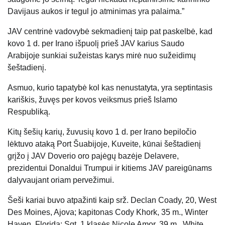
Davijaus aukos ir tegul jo atminimas yra palaima.”
JAV centrinė vadovybė sekmadienį taip pat paskelbė, kad
kovo 1 d. per Irano išpuolį prieš JAV karius Saudo
Arabijoje sunkiai sužeistas karys mirė nuo sužeidimų
šeštadienį.
Asmuo, kurio tapatybė kol kas nenustatyta, yra septintasis
kariškis, žuvęs per kovos veiksmus prieš Islamo
Respubliką.
Kitų šešių karių, žuvusių kovo 1 d. per Irano bepiločio
lėktuvo ataką Port Šuabijoje, Kuveite, kūnai šeštadienį
grįžo į JAV Doverio oro pajėgų bazėje Delavere,
prezidentui Donaldui Trumpui ir kitiems JAV pareigūnams
dalyvaujant oriam pervežimui.
Šeši kariai buvo atpažinti kaip srž. Declan Coady, 20, West
Des Moines, Ajova; kapitonas Cody Khork, 35 m., Winter
Haven, Florida; Sgt. 1 klasės Nicole Amor, 39 m., White