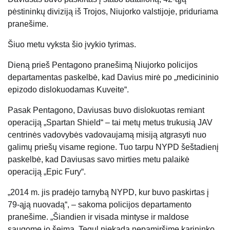
pėstininkų diviziją iš Trojos, Niujorko valstijoje, priduriama
pranešime.
Šiuo metu vyksta šio įvykio tyrimas.
Dieną prieš Pentagono pranešimą Niujorko policijos
departamentas paskelbė, kad Davius ​​mirė po „medicininio
epizodo dislokuodamas Kuveite“.
Pasak Pentagono, Daviusas buvo dislokuotas remiant
operaciją „Spartan Shield“ – tai metų metus trukusią JAV
centrinės vadovybės vadovaujamą misiją atgrasyti nuo
galimų priešų visame regione. Tuo tarpu NYPD šeštadienį
paskelbė, kad Daviusas savo mirties metu palaikė
operaciją „Epic Fury“.
„2014 m. jis pradėjo tarnybą NYPD, kur buvo paskirtas į
79-ąją nuovadą“, – sakoma policijos departamento
pranešime. „Šiandien ir visada mintyse ir maldose
saugome jo šeimą. Tegul niekada nepamiršime karininko