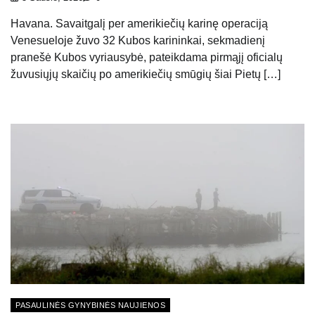
Havana. Savaitgalį per amerikiečių karinę operaciją
Venesueloje žuvo 32 Kubos karininkai, sekmadienį
pranešė Kubos vyriausybė, pateikdama pirmąjį oficialų
žuvusiųjų skaičių po amerikiečių smūgių šiai Pietų […]
PASAULINĖS GYNYBINĖS NAUJIENOS