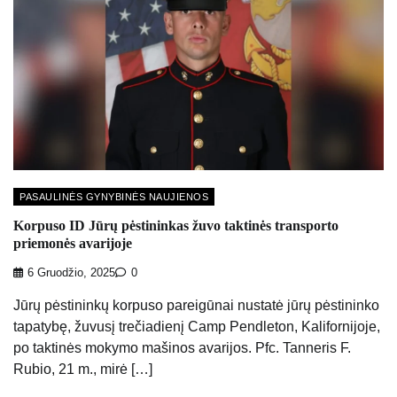
PASAULINĖS GYNYBINĖS NAUJIENOS
Korpuso ID Jūrų pėstininkas žuvo taktinės transporto
priemonės avarijoje
6 Gruodžio, 2025
0
Jūrų pėstininkų korpuso pareigūnai nustatė jūrų pėstininko
tapatybę, žuvusį trečiadienį Camp Pendleton, Kalifornijoje,
po taktinės mokymo mašinos avarijos. Pfc. Tanneris F.
Rubio, 21 m., mirė […]