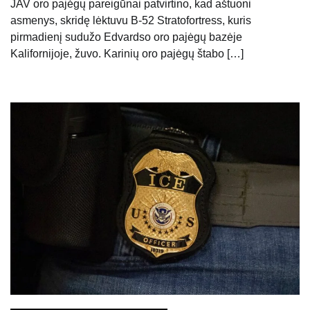
JAV oro pajėgų pareigūnai patvirtino, kad aštuoni
asmenys, skridę lėktuvu B-52 Stratofortress, kuris
pirmadienį sudužo Edvardso oro pajėgų bazėje
Kalifornijoje, žuvo. Karinių oro pajėgų štabo […]