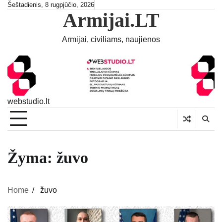
Skip
Šeštadienis, 8 rugpjūčio, 2026
Armijai.LT
to
content
Armijai, civiliams, naujienos
webstudio.lt
Žyma:
žuvo
Home
žuvo