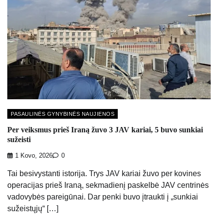
PASAULINĖS GYNYBINĖS NAUJIENOS
Per veiksmus prieš Iraną žuvo 3 JAV kariai, 5 buvo sunkiai
sužeisti
1 Kovo, 2026
0
Tai besivystanti istorija. Trys JAV kariai žuvo per kovines
operacijas prieš Iraną, sekmadienį paskelbė JAV centrinės
vadovybės pareigūnai. Dar penki buvo įtraukti į „sunkiai
sužeistųjų“ […]