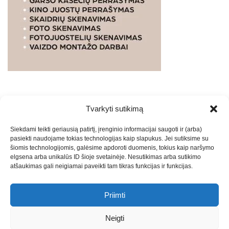
Tvarkyti sutikimą
WEBSTUDIO.LT
© SKAITMENINIO MARKETINGO
Siekdami teikti geriausią patirtį, įrenginio informacijai saugoti ir (arba)
PASLAUGOS. SEO tekstų rašymas, turinio kūrimas,
pasiekti naudojame tokias technologijas kaip slapukus. Jei sutiksime su
straipsnių rašymas ir talpinimas į mūsų valdomas
šiomis technologijomis, galėsime apdoroti duomenis, tokius kaip naršymo
svetaines.2026
Armijai.LT
Theme: Express News By
Adore
elgsena arba unikalūs ID šioje svetainėje. Nesutikimas arba sutikimo
atšaukimas gali neigiamai paveikti tam tikras funkcijas ir funkcijas.
Themes
.
Priimti
Draugai: -
Marketingo agentūra
-
Teisinės
konsultacijos
-
Skaidrių skenavimas
-
Klaipedos miesto
Neigti
naujienos
-
Miesto naujienos
-
Saulius Narbutas
-
Įvaizdžio