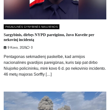
PASAULINĖS GYNYBINĖS NAUJIENOS
Sargybinis, dirbęs NYPD pareigūnu, žuvo Kuveite per
nekovinį incidentą
9 Kovo, 2026
0
Pentagonas sekmadienį paskelbė, kad armijos
nacionalinės gvardijos pareigūnas, kuris taip pat dirbo
Niujorko policininku, mirė kovo 6 d. po nekovinio incidento.
46 metų majoras Sorffly […]