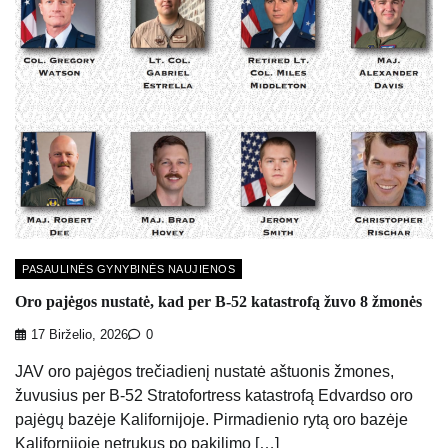
PASAULINĖS GYNYBINĖS NAUJIENOS
Oro pajėgos nustatė, kad per B-52 katastrofą žuvo 8 žmonės
17 Birželio, 2026
0
JAV oro pajėgos trečiadienį nustatė aštuonis žmones,
žuvusius per B-52 Stratofortress katastrofą Edvardso oro
pajėgų bazėje Kalifornijoje. Pirmadienio rytą oro bazėje
Kalifornijoje netrukus po pakilimo […]