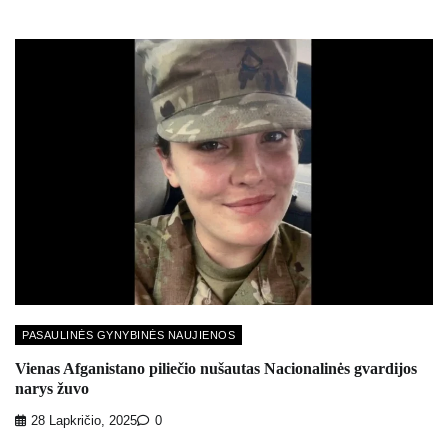
PASAULINĖS GYNYBINĖS NAUJIENOS
Vienas Afganistano piliečio nušautas Nacionalinės gvardijos
narys žuvo
28 Lapkričio, 2025
0