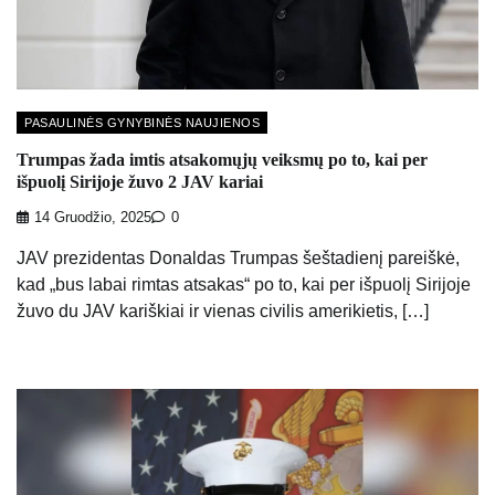
PASAULINĖS GYNYBINĖS NAUJIENOS
Trumpas žada imtis atsakomųjų veiksmų po to, kai per
išpuolį Sirijoje žuvo 2 JAV kariai
14 Gruodžio, 2025
0
JAV prezidentas Donaldas Trumpas šeštadienį pareiškė,
kad „bus labai rimtas atsakas“ po to, kai per išpuolį Sirijoje
žuvo du JAV kariškiai ir vienas civilis amerikietis, […]