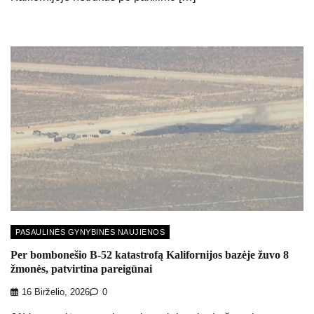
PASAULINĖS GYNYBINĖS NAUJIENOS
Per bombonešio B-52 katastrofą Kalifornijos bazėje žuvo 8
žmonės, patvirtina pareigūnai
16 Birželio, 2026
0