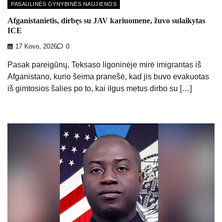
PASAULINĖS GYNYBINĖS NAUJIENOS
Afganistanietis, dirbęs su JAV kariuomene, žuvo sulaikytas
ICE
17 Kovo, 2026
0
Pasak pareigūnų, Teksaso ligoninėje mirė imigrantas iš
Afganistano, kurio šeima pranešė, kad jis buvo evakuotas
iš gimtosios šalies po to, kai ilgus metus dirbo su […]