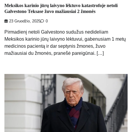
Meksikos karinio jūrų laivyno lėktuvo katastrofoje netoli
Galvestono Teksase žuvo mažiausiai 2 žmonės
23 Gruodžio, 2025
0
Pirmadienį netoli Galvestono sudužus nedideliam
Meksikos karinio jūrų laivyno lėktuvui, gabenusiam 1 metų
medicinos pacientą ir dar septynis žmones, žuvo
mažiausiai du žmonės, pranešė pareigūnai. […]