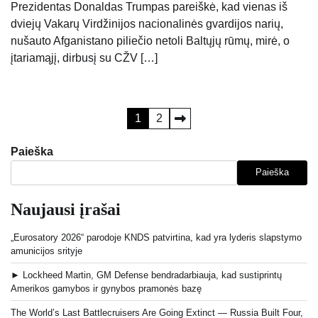
Prezidentas Donaldas Trumpas pareiškė, kad vienas iš
dviejų Vakarų Virdžinijos nacionalinės gvardijos narių,
nušauto Afganistano piliečio netoli Baltųjų rūmų, mirė, o
įtariamąjį, dirbusį su CŽV […]
Įrašų
1
2
puslapiavimas
Paieška
Paieška
Naujausi įrašai
„Eurosatory 2026“ parodoje KNDS patvirtina, kad yra lyderis slapstymo
amunicijos srityje
► Lockheed Martin, GM Defense bendradarbiauja, kad sustiprintų
Amerikos gamybos ir gynybos pramonės bazę
The World’s Last Battlecruisers Are Going Extinct — Russia Built Four,