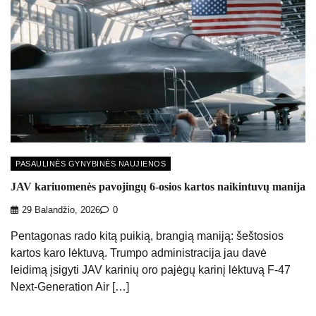
PASAULINĖS GYNYBINĖS NAUJIENOS
JAV kariuomenės pavojingų 6-osios kartos naikintuvų manija
29 Balandžio, 2026
0
Pentagonas rado kitą puikią, brangią maniją: šeštosios
kartos karo lėktuvą. Trumpo administracija jau davė
leidimą įsigyti JAV karinių oro pajėgų karinį lėktuvą F-47
Next-Generation Air […]