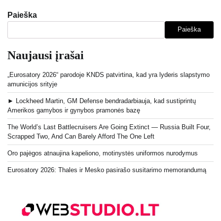
Paieška
Paieška
Naujausi įrašai
„Eurosatory 2026“ parodoje KNDS patvirtina, kad yra lyderis slapstymo
amunicijos srityje
► Lockheed Martin, GM Defense bendradarbiauja, kad sustiprintų
Amerikos gamybos ir gynybos pramonės bazę
The World’s Last Battlecruisers Are Going Extinct — Russia Built Four,
Scrapped Two, And Can Barely Afford The One Left
Oro pajėgos atnaujina kapeliono, motinystės uniformos nurodymus
Eurosatory 2026: Thales ir Mesko pasirašo susitarimo memorandumą