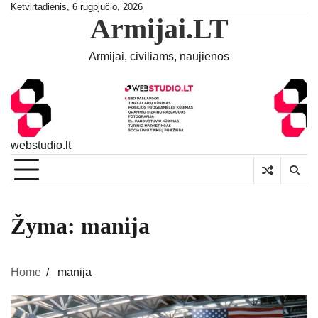
Skip
Ketvirtadienis, 6 rugpjūčio, 2026
Armijai.LT
to
content
Armijai, civiliams, naujienos
webstudio.lt
Žyma:
manija
Home
manija