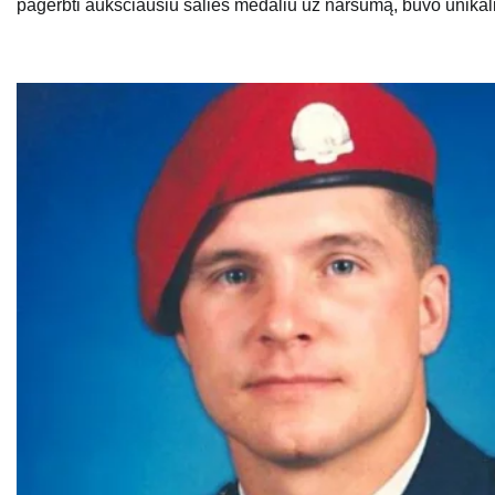
pagerbti aukščiausiu šalies medaliu už narsumą, buvo unikal