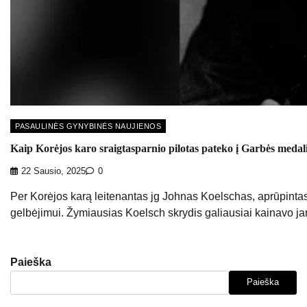
PASAULINĖS GYNYBINĖS NAUJIENOS
Kaip Korėjos karo sraigtasparnio pilotas pateko į Garbės medali
22 Sausio, 2025
0
Per Korėjos karą leitenantas jg Johnas Koelschas, aprūpinta
gelbėjimui. Žymiausias Koelsch skrydis galiausiai kainavo ja
Paieška
Paieška