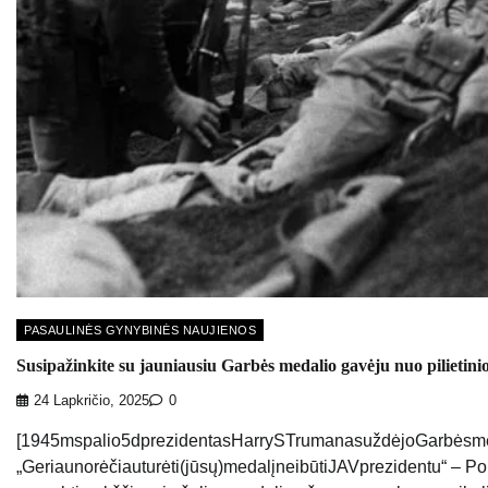
PASAULINĖS GYNYBINĖS NAUJIENOS
Susipažinkite su jauniausiu Garbės medalio gavėju nuo pilietini
24 Lapkričio, 2025
0
[1945mspalio5dprezidentasHarrySTrumanasuždėjoGarbėsmed
„Geriaunorėčiauturėti(jūsų)medalįneibūtiJAVprezidentu“ – Pone