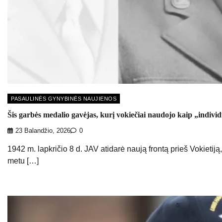
PASAULINĖS GYNYBINĖS NAUJIENOS
Šis garbės medalio gavėjas, kurį vokiečiai naudojo kaip „individ
23 Balandžio, 2026
0
1942 m. lapkričio 8 d. JAV atidarė naują frontą prieš Vokietiją, 
metu […]