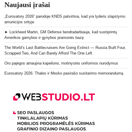
Naujausi įrašai
„Eurosatory 2026“ parodoje KNDS patvirtina, kad yra lyderis slapstymo
amunicijos srityje
► Lockheed Martin, GM Defense bendradarbiauja, kad sustiprintų
Amerikos gamybos ir gynybos pramonės bazę
The World’s Last Battlecruisers Are Going Extinct — Russia Built Four,
Scrapped Two, And Can Barely Afford The One Left
Oro pajėgos atnaujina kapeliono, motinystės uniformos nurodymus
Eurosatory 2026: Thales ir Mesko pasirašo susitarimo memorandumą