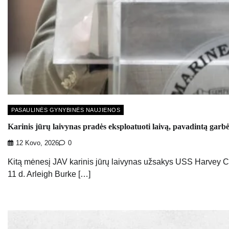
PASAULINĖS GYNYBINĖS NAUJIENOS
Karinis jūrų laivynas pradės eksploatuoti laivą, pavadintą garb
12 Kovo, 2026
0
Kitą mėnesį JAV karinis jūrų laivynas užsakys USS Harvey C.
11 d. Arleigh Burke […]