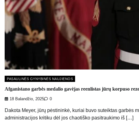
PASAULINĖS GYNYBINĖS NAUJIENOS
Afganistano garbės medalio gavėjas reenlistas jūrų korpuso rez
18 Balandžio, 2025
0
Dakota Meyer, jūrų pėstininkė, kuriai buvo suteiktas garbės m
administracijos kritiku dėl jos chaotiško pasitraukimo iš […]