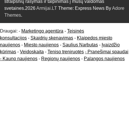
straipsnių rašymas ir talpinimas į mūsų valdomas
svetaines.2026
Armijai.LT
Theme: Express News By
Adore
Themes
.
Draugai: -
Marketingo agentūra
-
Teisinės
konsultacijos
-
Skaidrių skenavimas
-
Klaipedos miesto
naujienos
-
Miesto naujienos
-
Saulius Narbutas
-
Įvaizdžio
kūrimas
-
Veidoskaita
-
Teniso treniruotės
- Pranešimai spaudai
-
Kauno naujienos
-
Regionų naujienos
-
Palangos naujienos