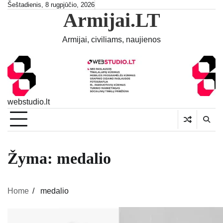
Skip
Šeštadienis, 8 rugpjūčio, 2026
Armijai.LT
to
content
Armijai, civiliams, naujienos
webstudio.lt
Žyma:
medalio
Home
medalio