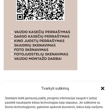
Tvarkyti sutikimą
WEBSTUDIO.LT
© SKAITMENINIO MARKETINGO
Siekdami teikti geriausią patirtį, įrenginio informacijai saugoti ir (arba)
PASLAUGOS. SEO tekstų rašymas, turinio kūrimas,
pasiekti naudojame tokias technologijas kaip slapukus. Jei sutiksime su
straipsnių rašymas ir talpinimas į mūsų valdomas
šiomis technologijomis, galėsime apdoroti duomenis, tokius kaip naršymo