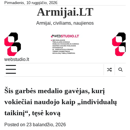
Skip
Pirmadienis, 10 rugpjūčio, 2026
Armijai.LT
to
content
Armijai, civiliams, naujienos
webstudio.lt
Šis garbės medalio gavėjas, kurį
vokiečiai naudojo kaip „individualų
taikinį“, tęsė kovą
Posted on
23 balandžio, 2026