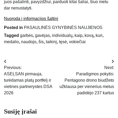
juos pašalinti, pavyzdžiui, parduoti kitai šaliai, šiuo metu
dar nenustatyti.
Nuoroda į informacijos šaltinį
Posted in
PASAULINĖS GYNYBINĖS NAUJIENOS
Tagged
garbės
,
gavėjas
,
individualų
,
kaip
,
kovą
,
kuri
,
medalio
,
naudojo
,
šis
,
taikinį
,
tęsė
,
vokiečiai
Navigacija
Previous:
Next:
tarp
ASELSAN pirmauja,
Paradigmos pokytis:
turėdamas platų portfelį ir
Pentagono drono biudžeto
įrašų
vietines partnerystes DSA
užklausa per vienerius metus
2026
padidėjo 237 kartus
Susiję įrašai