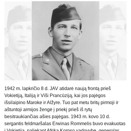
1942 m. lapkričio 8 d. JAV atidarė naują frontą prieš
Vokietiją, Italiją ir Viši Prancūziją, kai jos pajėgos
išsilaipino Maroke ir Alžyre. Tuo pat metu britų pirmoji ir
aštuntoji armijos žengė į priekį prieš iš rytų
besitraukiančias ašies pajėgas. 1943 m. kovo 10 d.
sergantis feldmaršalas Erwinas Rommelis buvo evakuotas
į Vokietiją, paliekant Afrika Korpso vadovybę.
generolas