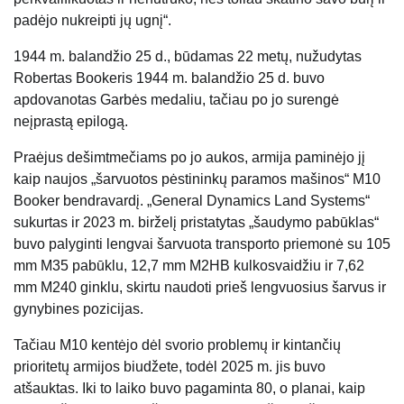
padėjo nukreipti jų ugnį“.
1944 m. balandžio 25 d., būdamas 22 metų, nužudytas
Robertas Bookeris 1944 m. balandžio 25 d. buvo
apdovanotas Garbės medaliu, tačiau po jo surengė
neįprastą epilogą.
Praėjus dešimtmečiams po jo aukos, armija paminėjo jį
kaip naujos „šarvuotos pėstininkų paramos mašinos“ M10
Booker bendravardį. „General Dynamics Land Systems“
sukurtas ir 2023 m. birželį pristatytas „šaudymo pabūklas“
buvo palyginti lengvai šarvuota transporto priemonė su 105
mm M35 pabūklu, 12,7 mm M2HB kulkosvaidžiu ir 7,62
mm M240 ginklu, skirtu naudoti prieš lengvuosius šarvus ir
gynybines pozicijas.
Tačiau M10 kentėjo dėl svorio problemų ir kintančių
prioritetų armijos biudžete, todėl 2025 m. jis buvo
atšauktas. Iki to laiko buvo pagaminta 80, o planai, kaip