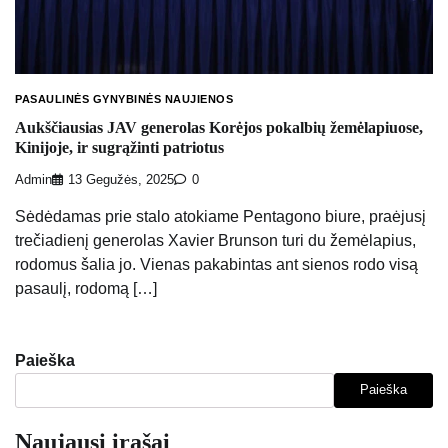
PASAULINĖS GYNYBINĖS NAUJIENOS
Aukščiausias JAV generolas Korėjos pokalbių žemėlapiuose,
Kinijoje, ir sugrąžinti patriotus
Admin
13 Gegužės, 2025
0
Sėdėdamas prie stalo atokiame Pentagono biure, praėjusį
trečiadienį generolas Xavier Brunson turi du žemėlapius,
rodomus šalia jo. Vienas pakabintas ant sienos rodo visą
pasaulį, rodomą […]
Paieška
Paieška
Naujausi įrašai