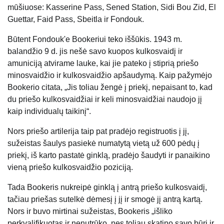
mūšiuose: Kasserine Pass, Sened Station, Sidi Bou Zid, El
Guettar, Faid Pass, Sbeitla ir Fondouk.
Būtent Fondouk'e Bookeriui teko iššūkis. 1943 m.
balandžio 9 d. jis nešė savo kuopos kulkosvaidį ir
amuniciją atvirame lauke, kai jie pateko į stiprią priešo
minosvaidžio ir kulkosvaidžio apšaudymą. Kaip pažymėjo
Bookerio citata, „Jis toliau žengė į priekį, nepaisant to, kad
du priešo kulkosvaidžiai ir keli minosvaidžiai naudojo jį
kaip individualų taikinį“.
Nors priešo artilerija taip pat pradėjo registruotis į jį,
sužeistas šaulys pasiekė numatytą vietą už 600 pėdų į
priekį, iš karto pastatė ginklą, pradėjo šaudyti ir panaikino
vieną priešo kulkosvaidžio poziciją.
Tada Bookeris nukreipė ginklą į antrą priešo kulkosvaidį,
tačiau priešas sutelkė dėmesį į jį ir smogė jį antrą kartą.
Nors ir buvo mirtinai sužeistas, Bookeris „išliko
perkvalifikuotas ir nenutrūko, nes toliau skatino savo būrį ir