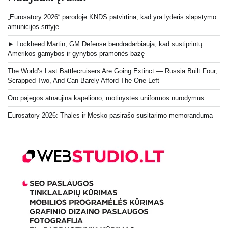
„Eurosatory 2026“ parodoje KNDS patvirtina, kad yra lyderis slapstymo
amunicijos srityje
► Lockheed Martin, GM Defense bendradarbiauja, kad sustiprintų
Amerikos gamybos ir gynybos pramonės bazę
The World’s Last Battlecruisers Are Going Extinct — Russia Built Four,
Scrapped Two, And Can Barely Afford The One Left
Oro pajėgos atnaujina kapeliono, motinystės uniformos nurodymus
Eurosatory 2026: Thales ir Mesko pasirašo susitarimo memorandumą