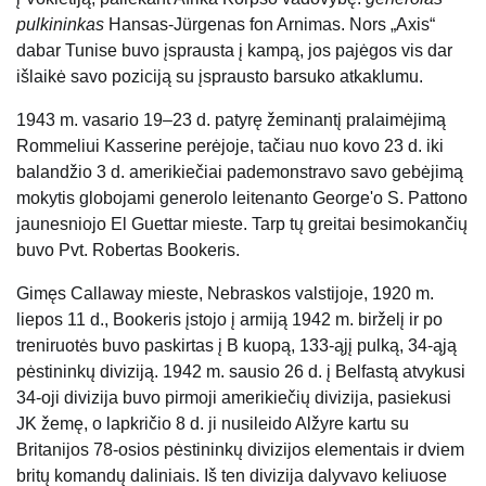
pulkininkas
Hansas-Jürgenas fon Arnimas. Nors „Axis“
dabar Tunise buvo įsprausta į kampą, jos pajėgos vis dar
išlaikė savo poziciją su įsprausto barsuko atkaklumu.
1943 m. vasario 19–23 d. patyrę žeminantį pralaimėjimą
Rommeliui Kasserine perėjoje, tačiau nuo kovo 23 d. iki
balandžio 3 d. amerikiečiai pademonstravo savo gebėjimą
mokytis globojami generolo leitenanto George'o S. Pattono
jaunesniojo El Guettar mieste. Tarp tų greitai besimokančių
buvo Pvt. Robertas Bookeris.
Gimęs Callaway mieste, Nebraskos valstijoje, 1920 m.
liepos 11 d., Bookeris įstojo į armiją 1942 m. birželį ir po
treniruotės buvo paskirtas į B kuopą, 133-ąjį pulką, 34-ąją
pėstininkų diviziją. 1942 m. sausio 26 d. į Belfastą atvykusi
34-oji divizija buvo pirmoji amerikiečių divizija, pasiekusi
JK žemę, o lapkričio 8 d. ji nusileido Alžyre kartu su
Britanijos 78-osios pėstininkų divizijos elementais ir dviem
britų komandų daliniais. Iš ten divizija dalyvavo keliuose