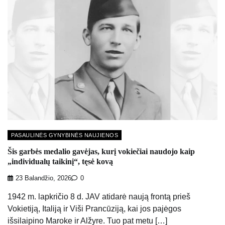
PASAULINĖS GYNYBINĖS NAUJIENOS
Šis garbės medalio gavėjas, kurį vokiečiai naudojo kaip
„individualų taikinį“, tęsė kovą
23 Balandžio, 2026
0
1942 m. lapkričio 8 d. JAV atidarė naują frontą prieš
Vokietiją, Italiją ir Viši Prancūziją, kai jos pajėgos
išsilaipino Maroke ir Alžyre. Tuo pat metu […]