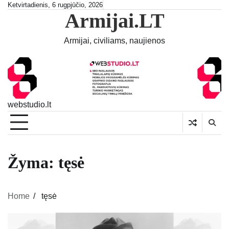
Skip
Ketvirtadienis, 6 rugpjūčio, 2026
Armijai.LT
to
content
Armijai, civiliams, naujienos
webstudio.lt
Žyma:
tęsė
Home
tęsė