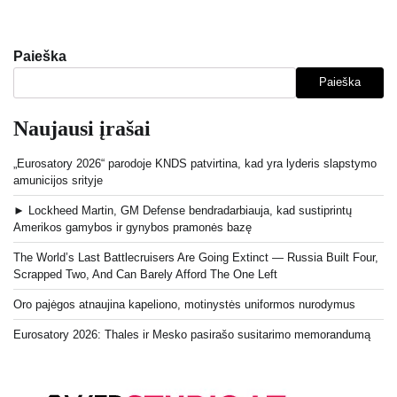
Paieška
Paieška
Naujausi įrašai
„Eurosatory 2026“ parodoje KNDS patvirtina, kad yra lyderis slapstymo
amunicijos srityje
► Lockheed Martin, GM Defense bendradarbiauja, kad sustiprintų
Amerikos gamybos ir gynybos pramonės bazę
The World’s Last Battlecruisers Are Going Extinct — Russia Built Four,
Scrapped Two, And Can Barely Afford The One Left
Oro pajėgos atnaujina kapeliono, motinystės uniformos nurodymus
Eurosatory 2026: Thales ir Mesko pasirašo susitarimo memorandumą