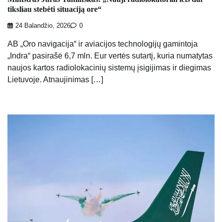
tiksliau stebėti situaciją ore“
24 Balandžio, 2026
0
AB „Oro navigacija“ ir aviacijos technologijų gamintoja
„Indra“ pasirašė 6,7 mln. Eur vertės sutartį, kuria numatytas
naujos kartos radiolokacinių sistemų įsigijimas ir diegimas
Lietuvoje. Atnaujinimas […]