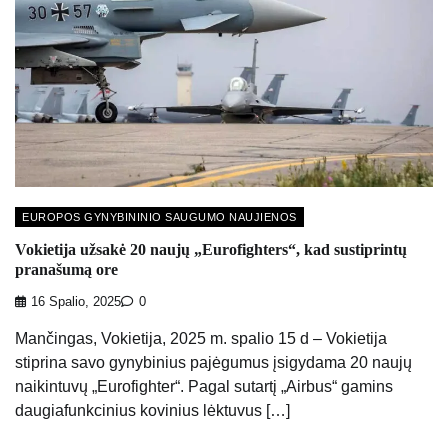
EUROPOS GYNYBININIO SAUGUMO NAUJIENOS
Vokietija užsakė 20 naujų „Eurofighters“, kad sustiprintų
pranašumą ore
16 Spalio, 2025
0
Mančingas, Vokietija, 2025 m. spalio 15 d – Vokietija
stiprina savo gynybinius pajėgumus įsigydama 20 naujų
naikintuvų „Eurofighter“. Pagal sutartį „Airbus“ gamins
daugiafunkcinius kovinius lėktuvus […]