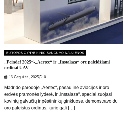
EUROPOS GYNYBININIO SAUGUMO NAUJIENOS
„Feindef 2025“-„Aertec“ ir „Instalaza“ ore paleidžiami
ordinai UAV
16 Gegužės, 2025
0
Madrido parodoje „Aertec“, pasaulinė aviacijos ir oro
erdvės pramonės lyderė, ir „Instalaza“, specializuojasi
kovinių galvučių ir pėstininkų ginkluose, demonstravo du
oro paleistus ordinus, kurie gali […]