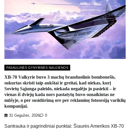
PASAULINĖS GYNYBINĖS NAUJIENOS
XB-70 Valkyrie buvo 3 machų branduolinis bombonešis,
sukurtas skristi taip aukštai ir greitai, kad niekas, kurį
Sovietų Sąjunga paleido, niekada negalėjo jo pasiekti – ir
vienas iš dviejų kada nors pastatytų buvo sunaikintas ne
mūšyje, o per susidūrimą ore per reklaminę fotosesiją variklių
kompanijai.
31 Gegužės, 2026
0
Santrauka ir pagrindiniai punktai: Šiaurės Amerikos XB-70