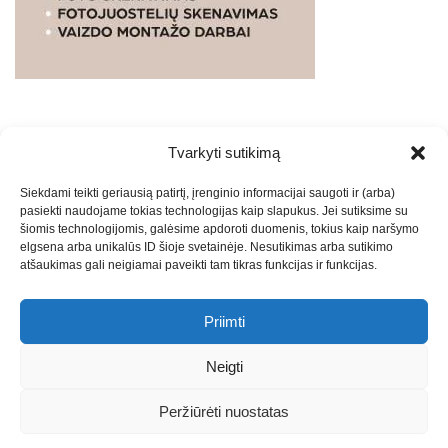
Tvarkyti sutikimą
WEBSTUDIO.LT
© SKAITMENINIO MARKETINGO
Siekdami teikti geriausią patirtį, įrenginio informacijai saugoti ir (arba)
PASLAUGOS. SEO tekstų rašymas, turinio kūrimas,
pasiekti naudojame tokias technologijas kaip slapukus. Jei sutiksime su
straipsnių rašymas ir talpinimas į mūsų valdomas
šiomis technologijomis, galėsime apdoroti duomenis, tokius kaip naršymo
svetaines.2026
Armijai.LT
Theme: Express News By
Adore
elgsena arba unikalūs ID šioje svetainėje. Nesutikimas arba sutikimo
atšaukimas gali neigiamai paveikti tam tikras funkcijas ir funkcijas.
Themes
.
Priimti
Draugai: -
Marketingo agentūra
-
Teisinės
konsultacijos
-
Skaidrių skenavimas
-
Klaipedos miesto
Neigti
naujienos
-
Miesto naujienos
-
Saulius Narbutas
-
Įvaizdžio
kūrimas
-
Veidoskaita
-
Teniso treniruotės
- Pranešimai spaudai
Peržiūrėti nuostatas
-
Kauno naujienos
-
Regionų naujienos
-
Palangos naujienos