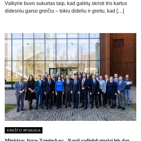
Valkyrie buvo sukurtas taip, kad galėtų skristi tris kartus
didesniu garso greičiu – tokiu dideliu ir greitu, kad […]
KRAŠTO APSAUGA
Ministras Juras Taminskas: „Nauji radiolokatoriai leis dar