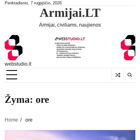
Skip
Penktadienis, 7 rugpjūčio, 2026
Armijai.LT
to
content
Armijai, civiliams, naujienos
webstudio.lt
Žyma:
ore
Home
ore