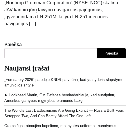
„Northrop Grumman Corporation“ (NYSE: NOC) skatina
JAV karinio jūrų laivyno navigacijos pajėgumus,
įgyvendindama LN-251M, tai yra LN-251 inercinės
navigacijos […]
Paieška
Paieška
Naujausi įrašai
„Eurosatory 2026“ parodoje KNDS patvirtina, kad yra lyderis slapstymo
amunicijos srityje
► Lockheed Martin, GM Defense bendradarbiauja, kad sustiprintų
Amerikos gamybos ir gynybos pramonės bazę
The World’s Last Battlecruisers Are Going Extinct — Russia Built Four,
Scrapped Two, And Can Barely Afford The One Left
Oro pajėgos atnaujina kapeliono, motinystės uniformos nurodymus