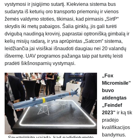
vystymosi ir įsigijimo sutartį. Kiekviena sistema bus
sudaryta iš keturių oro transporto priemonių ir vienos
žemės valdymo stoties, tikimasi, kad pirmasis „SirtP“
skrydis iki metų pabaigos. Šalia ginklų, jis gali turėti
dvigubą naudingą krovinį, paprastai optronišką gimbalą ir
kelių misijų radarą, ir yra aprūpintas „Satcom“ sistema,
leidžiančia jai visiškai išnaudoti daugiau nei 20 valandų
ištvermę. UAV programos pažanga taip pat turėtų leisti
pradėti šikšnosparnių vystymąsi.
„Fox
Micromisile“
buvo
atidengtas
„Feindef
2023“
ir ką tik
pradėjo
kvalifikacijos
bandymus.
Spustelėkite vaizdą, kad padidintumėte