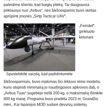
paleidimo kliento, kad baigtų plėtrą. Tai daugiausia
priklausys nuo „Airbus“, nes šikšnosparnis buvo skirtas
aprūpinti įmonės „Sirtp Tactical UAV“.
„Feindef“,
ginkluoto
keturiais
Spustelėkite vaizdą, kad padidintumėte
šikšnosparniais, buvo matomas šio lėktuvo rėmo modelis,
kuris atspindi minimalią jo naudingosios apkrovos dalį, o
„Airbus Tuav“ sugebėjo nešti 200 kg, o maksimalią išimkite
800 kg masę. Programa buvo pradėta 2023 m. Gruodžio
mėn., Kai Ispanijos MOD sudarė devynių sistemų