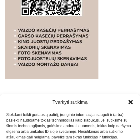
Tvarkyti sutikimą
WEBSTUDIO.LT
© SKAITMENINIO MARKETINGO
Siekdami teikti geriausią patirtį, įrenginio informacijai saugoti ir (arba)
PASLAUGOS. SEO tekstų rašymas, turinio kūrimas,
pasiekti naudojame tokias technologijas kaip slapukus. Jei sutiksime su
straipsnių rašymas ir talpinimas į mūsų valdomas
šiomis technologijomis, galėsime apdoroti duomenis, tokius kaip naršymo
svetaines.2026
Armijai.LT
Theme: Express News By
Adore
elgsena arba unikalūs ID šioje svetainėje. Nesutikimas arba sutikimo
atšaukimas gali neigiamai paveikti tam tikras funkcijas ir funkcijas.
Themes
.