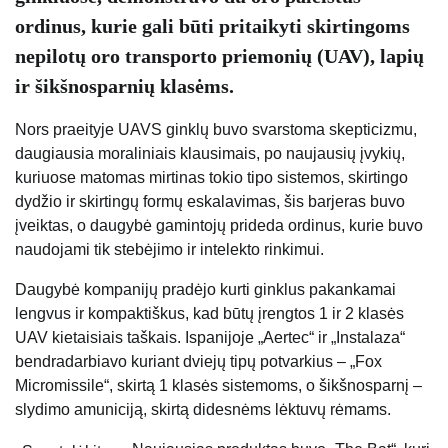
ordinus, kurie gali būti pritaikyti skirtingoms
nepilotų oro transporto priemonių (UAV), lapių
ir šikšnosparnių klasėms.
Nors praeityje UAVS ginklų buvo svarstoma skepticizmu,
daugiausia moraliniais klausimais, po naujausių įvykių,
kuriuose matomas mirtinas tokio tipo sistemos, skirtingo
dydžio ir skirtingų formų eskalavimas, šis barjeras buvo
įveiktas, o daugybė gamintojų prideda ordinus, kurie buvo
naudojami tik stebėjimo ir intelekto rinkimui.
Daugybė kompanijų pradėjo kurti ginklus pakankamai
lengvus ir kompaktiškus, kad būtų įrengtos 1 ir 2 klasės
UAV kietaisiais taškais. Ispanijoje „Aertec“ ir „Instalaza“
bendradarbiavo kuriant dviejų tipų potvarkius – „Fox
Micromissile“, skirtą 1 klasės sistemoms, o šikšnosparnį –
slydimo amuniciją, skirtą didesnėms lėktuvų rėmams.