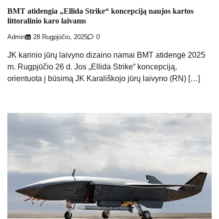
BMT atidengia „Ellida Strike“ koncepciją naujos kartos
littoralinio karo laivams
Admin
28 Rugpjūčio, 2025
0
JK karinio jūrų laivyno dizaino namai BMT atidengė 2025
m. Rugpjūčio 26 d. Jos „Ellida Strike“ koncepciją,
orientuota į būsimą JK Karališkojo jūrų laivyno (RN) […]