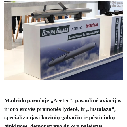
Madrido parodoje „Aertec“, pasaulinė aviacijos
ir oro erdvės pramonės lyderė, ir „Instalaza“,
specializuojasi kovinių galvučių ir pėstininkų
ginkluose, demonstravo du oro paleistus