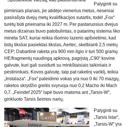
Palyginti su
pirminiais planais, jie atidėjo vienerius metus, neseniai
pasirašyta dvejų metų kvalifikacijos sutartis, todėl „Fox“
turėtų būti prieinama iki 2027 m. Per pastaruosius dvejus
metus dizainas buvo patobulintas, o patarimų sistema liko
minėta SAT, kuriai reikia išorinio lazerio apšvietimo, kad
būtų tiksliai pasiektas tikslas, Aertec, skelbianti 2,5 metrų
CEP; Dabartinė raketa yra 900 mm ilgio ir turi 500 gramų
HE/fragmentų naudingą apkrovą, pagrįstą „C90“ kovine
galvute, kuri gali susidurti su minkštaisiais taikiniais ir
pėstininkais. Kovos galvutę, taip pat raketinį variklį, teikia
„Instalaza“. „Fox“ paleidimo vokas yra nuo 0 iki 70 mazgų,
raketos skrydžio greitis svyruoja nuo 0,2 Macho iki Mach
0,7. „Feindef 2025“ lapė buvo matoma ant „Tarsis-W“,
ginkluoto Tarsis šeimos narių.
Palyginti su
„Tarsis Istar“,
„Tarsis-W“ yra