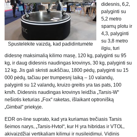
didesnis, 6,2,
palyginti su
5,2 metro
sparnų plotu ir
4,3, palyginti
su 3,8 metro
Spustelėkite vaizdą, kad padidintumėte
ilgiu, turi
didesnę maksimalią kilimo masę, 120 kg, palyginti su 95
kg, ir daug didesnis naudingas krovinys, 30 kg, palyginti su
12 kg. Jis gali skristi aukščiau, 1800 pėdų, palyginti su 15
000 pėdų, tačiau per trumpesnį laiką – 10 valandų,
palyginti su 12 valandų, kruizo greitis yra tas pats, 100
km/h. Didesnis naudingas krovinys leidžia „Tarsis-W“
nešiotis keturias „Fox“ raketas, išlaikant optronišką
„Gimbal“ priekyje.
EDR on-line suprato, kad yra kuriamas trečiasis Tarsis
šeimos narys, „Tarsis-Hvtol“, kur H yra hibridas ir VTOL,
akivaizdžiai vertikaliam kilimui ir nusileidimui. Vidinis