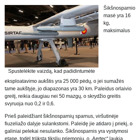
Šikšnosparnio
masė yra 16
kg,
maksimalus
Spustelėkite vaizdą, kad padidintumėte
eksploatavimo aukštis yra 25 000 pėdų, o jei sumažės
tame aukštyje, jo diapazonas yra 30 km. Paleidus orlaivio
greitį, reikia daugiau nei 50 mazgų, o skrydžio greitis
svyruoja nuo 0,2 ir 0,6.
Prieš paleidžiant šikšnosparnių sparnus, viršutinėje
fiuzeliažo dalyje sulankstomi. Paleidę jie atidaro į priekį, o
galiniai pelekai nesulanko. Šikšnosparnis yra vystymosi
etape, todėl trūksta tikslių priemonių, o „Aertec“ laukia