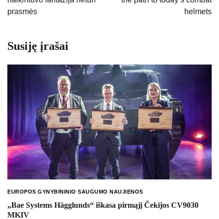
įrašų
prasmės
helmets
Susiję įrašai
EUROPOS GYNYBININIO SAUGUMO NAUJIENOS
„Bae Systems Hägglunds“ iškasa pirmąjį Čekijos CV9030
MKIV