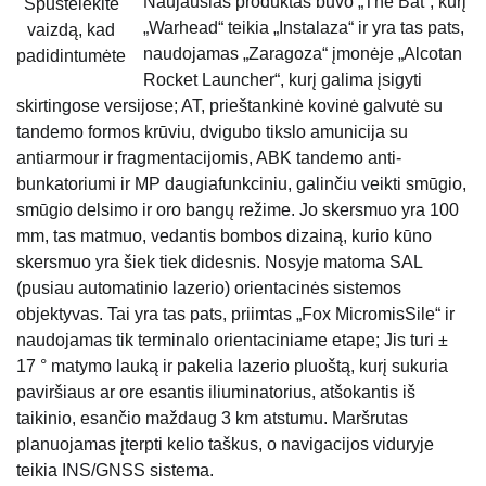
Naujausias produktas buvo „The Bat“, kurį
Spustelėkite
„Warhead“ teikia „Instalaza“ ir yra tas pats,
vaizdą, kad
naudojamas „Zaragoza“ įmonėje „Alcotan
padidintumėte
Rocket Launcher“, kurį galima įsigyti
skirtingose ​​versijose; AT, prieštankinė kovinė galvutė su
tandemo formos krūviu, dvigubo tikslo amunicija su
antiarmour ir fragmentacijomis, ABK tandemo anti-
bunkatoriumi ir MP daugiafunkciniu, galinčiu veikti smūgio,
smūgio delsimo ir oro bangų režime. Jo skersmuo yra 100
mm, tas matmuo, vedantis bombos dizainą, kurio kūno
skersmuo yra šiek tiek didesnis. Nosyje matoma SAL
(pusiau automatinio lazerio) orientacinės sistemos
objektyvas. Tai yra tas pats, priimtas „Fox MicromisSile“ ir
naudojamas tik terminalo orientaciniame etape; Jis turi ±
17 ° matymo lauką ir pakelia lazerio pluoštą, kurį sukuria
paviršiaus ar ore esantis iliuminatorius, atšokantis iš
taikinio, esančio maždaug 3 km atstumu. Maršrutas
planuojamas įterpti kelio taškus, o navigacijos viduryje
teikia INS/GNSS sistema.