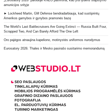
„Eurosatory 2026“ parodoje KNDS patvirtina, kad yra lyderis slapstymo
amunicijos srityje
► Lockheed Martin, GM Defense bendradarbiauja, kad sustiprintų
Amerikos gamybos ir gynybos pramonės bazę
The World’s Last Battlecruisers Are Going Extinct — Russia Built Four,
Scrapped Two, And Can Barely Afford The One Left
Oro pajėgos atnaujina kapeliono, motinystės uniformos nurodymus
Eurosatory 2026: Thales ir Mesko pasirašo susitarimo memorandumą