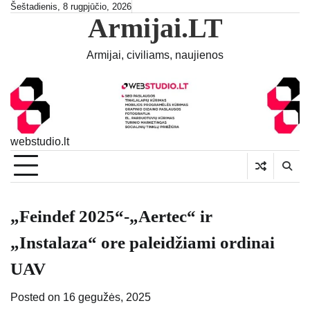
Skip
Šeštadienis, 8 rugpjūčio, 2026
Armijai.LT
to
content
Armijai, civiliams, naujienos
webstudio.lt
„Feindef 2025“-„Aertec“ ir
„Instalaza“ ore paleidžiami ordinai
UAV
Posted on
16 gegužės, 2025