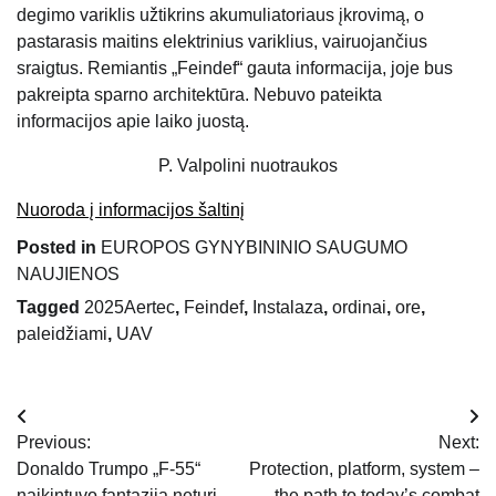
degimo variklis užtikrins akumuliatoriaus įkrovimą, o
pastarasis maitins elektrinius variklius, vairuojančius
sraigtus. Remiantis „Feindef“ gauta informacija, joje bus
pakreipta sparno architektūra. Nebuvo pateikta
informacijos apie laiko juostą.
P. Valpolini nuotraukos
Nuoroda į informacijos šaltinį
Posted in
EUROPOS GYNYBININIO SAUGUMO
NAUJIENOS
Tagged
2025Aertec
,
Feindef
,
Instalaza
,
ordinai
,
ore
,
paleidžiami
,
UAV
Navigacija
Previous:
Next:
tarp
Donaldo Trumpo „F-55“
Protection, platform, system –
naikintuvo fantazija neturi
the path to today’s combat