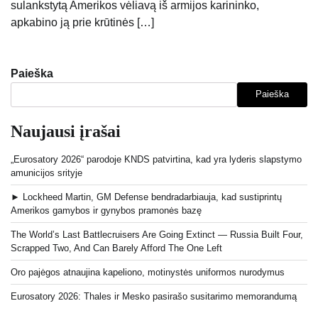
sulankstytą Amerikos vėliavą iš armijos karininko,
apkabino ją prie krūtinės […]
Paieška
Paieška
Naujausi įrašai
„Eurosatory 2026“ parodoje KNDS patvirtina, kad yra lyderis slapstymo
amunicijos srityje
► Lockheed Martin, GM Defense bendradarbiauja, kad sustiprintų
Amerikos gamybos ir gynybos pramonės bazę
The World’s Last Battlecruisers Are Going Extinct — Russia Built Four,
Scrapped Two, And Can Barely Afford The One Left
Oro pajėgos atnaujina kapeliono, motinystės uniformos nurodymus
Eurosatory 2026: Thales ir Mesko pasirašo susitarimo memorandumą