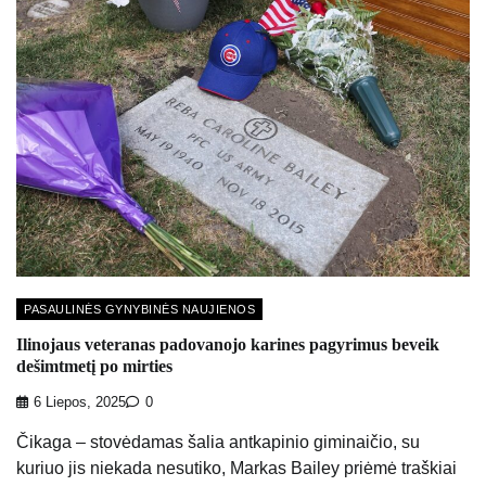
PASAULINĖS GYNYBINĖS NAUJIENOS
Ilinojaus veteranas padovanojo karines pagyrimus beveik
dešimtmetį po mirties
6 Liepos, 2025
0
Čikaga – stovėdamas šalia antkapinio giminaičio, su
kuriuo jis niekada nesutiko, Markas Bailey priėmė traškiai