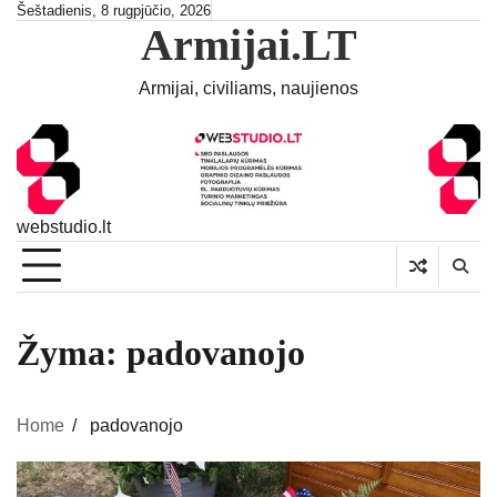
Skip
Šeštadienis, 8 rugpjūčio, 2026
Armijai.LT
to
content
Armijai, civiliams, naujienos
webstudio.lt
Žyma:
padovanojo
Home
padovanojo