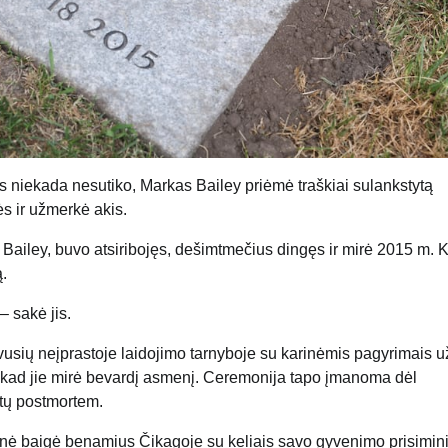
s niekada nesutiko, Markas Bailey priėmė traškiai sulankstytą
ės ir užmerkė akis.
 Bailey, buvo atsiribojęs, dešimtmečius dingęs ir mirė 2015 m. 
ą.
– sakė jis.
vusių neįprastoje laidojimo tarnyboje su karinėmis pagyrimais u
s, kad jie mirė bevardį asmenį. Ceremonija tapo įmanoma dėl
etų postmortem.
ranė baigė benamius Čikagoje su keliais savo gyvenimo prisimin