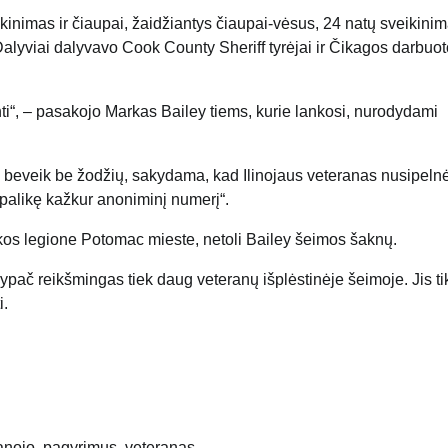
inimas ir čiaupai, žaidžiantys čiaupai-vėsus, 24 natų sveikinim
Dalyviai dalyvavo Cook County Sheriff tyrėjai ir Čikagos darbuot
inti“, – pasakojo Markas Bailey tiems, kurie lankosi, nurodydami
į beveik be žodžių, sakydama, kad Ilinojaus veteranas nusipeln
 palikę kažkur anoniminį numerį“.
ikos legione Potomac mieste, netoli Bailey šeimos šaknų.
pač reikšmingas tiek daug veteranų išplėstinėje šeimoje. Jis tik
i.
anojo
,
pagyrimus
,
veteranas