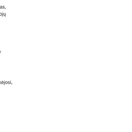
as,
ojų
ė
ėjosi,