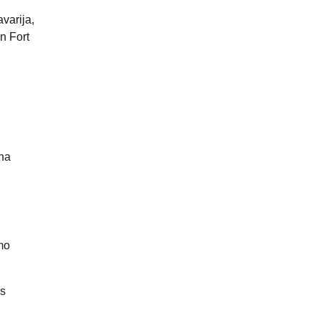
varija,
n Fort
ina
imo
os