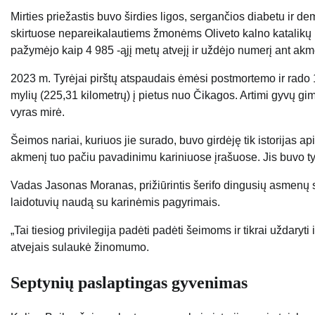
Mirties priežastis buvo širdies ligos, sergančios diabetu ir d
skirtuose nepareikalautiems žmonėms Oliveto kalno katalikų 
pažymėjo kaip 4 985 -ąjį metų atvejį ir uždėjo numerį ant ak
2023 m. Tyrėjai pirštų atspaudais ėmėsi postmortemo ir rado
mylių (225,31 kilometrų) į pietus nuo Čikagos. Artimi gyvų gim
vyras mirė.
Šeimos nariai, kuriuos jie surado, buvo girdėję tik istorijas api
akmenį tuo pačiu pavadinimu kariniuose įrašuose. Jis buvo tyl
Vadas Jasonas Moranas, prižiūrintis šerifo dingusių asmenų sky
laidotuvių naudą su karinėmis pagyrimais.
„Tai tiesiog privilegija padėti padėti šeimoms ir tikrai uždaryt
atvejais sulaukė žinomumo.
Septynių paslaptingas gyvenimas