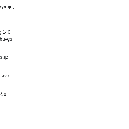
yriuje,
i
g 140
r buvęs
naują
 gavo
lčio