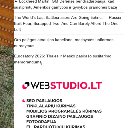
► Lockheed Martin, GM Defense bendradarbiauja, kad
sustiprintų Amerikos gamybos ir gynybos pramonės bazę
The World’s Last Battlecruisers Are Going Extinct — Russia
Built Four, Scrapped Two, And Can Barely Afford The One
Left
Oro pajėgos atnaujina kapeliono, motinystės uniformos
nurodymus
Eurosatory 2026: Thales ir Mesko pasirašo susitarimo
memorandumą