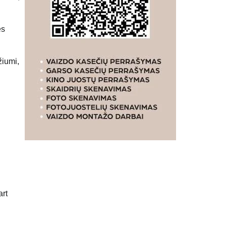
ės
žiumi,
art