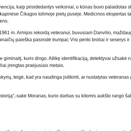
emencija, kaip prisidedantys veiksniai, o kūnas buvo palaidotas sk
kapinėse Čikagos tolimoje pietų pusėje. Medicinos ekspertas ta
mens.
 1961 m. Armijos rekordą veteranui, buvusiam Danvilio, maždau
inaičių paieška pasirodė trumpai; Visi penki broliai ir seserys i
e giminaitį, kuris dingo. Atlikę identifikaciją, detektyvai užsakė 
iai įrengtas praėjusiais metais.
rių, teigė, kad yra naudinga įsitikinti, ar nustatytas veteranas
i istoriją“,-sakė Moranas, kurio darbas su kitomis aukšto rango ša