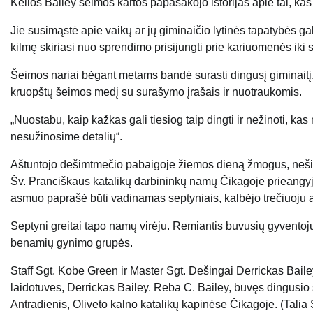
Kelios Bailey šeimos kartos papasakojo istorijas apie tai, kas
Jie susimąstė apie vaikų ar jų giminaičio lytinės tapatybės ga
kilmę skiriasi nuo sprendimo prisijungti prie kariuomenės iki 
Šeimos nariai bėgant metams bandė surasti dingusį giminaitį,
kruopštų šeimos medį su surašymo įrašais ir nuotraukomis.
„Nuostabu, kaip kažkas gali tiesiog taip dingti ir nežinoti, ka
nesužinosime detalių“.
Aštuntojo dešimtmečio pabaigoje žiemos dieną žmogus, nešiojan
Šv. Pranciškaus katalikų darbininkų namų Čikagoje prieangyj
asmuo paprašė būti vadinamas septyniais, kalbėjo trečiuoju as
Septyni greitai tapo namų virėju. Remiantis buvusių gyventojų 
benamių gynimo grupės.
Staff Sgt. Kobe Green ir Master Sgt. Dešingai Derrickas Baile
laidotuves, Derrickas Bailey. Reba C. Bailey, buvęs dingusio
Antradienis, Oliveto kalno katalikų kapinėse Čikagoje. (Tali