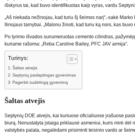
išskyrus tai, kad buvo identifikuotas kaip vyras, vardu Septyni
„Aš niekada nežinojau, kad turiu šį šeimos narį“,-sakė Marko 
Ilinojaus tarnybai. „Malonu žinoti, kad turiu ką nors, kas buvo 
Po tyrimo išvados sunumeruotas cemento cilindras, pažymėję
kuriame rašoma: „Reba Caroline Bailey, PFC JAV armija“.
Turinys:
Šaltas atvejis
Septynių paslaptingas gyvenimas
Pagerbti sudėtingą gyvenimą
Šaltas atvejis
Septynių DOE atvejis, kai kuriuose oficialiuose įrašuose pa
biurą. Nenustatyta įstaiga priklausė asmeniui, kuris mirė dėl
valstybės palata, negalėdami prisiminti teisinio vardo ar šeim