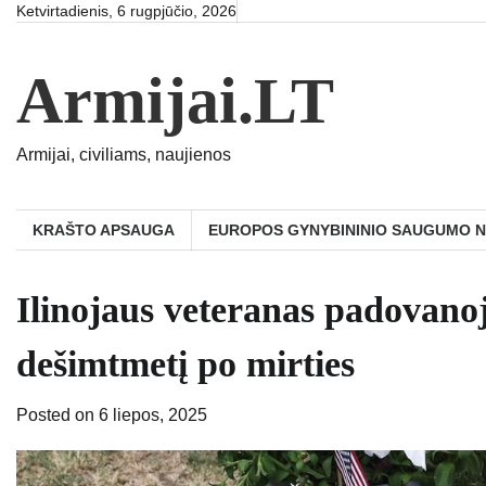
Skip
Ketvirtadienis, 6 rugpjūčio, 2026
to
content
Armijai.LT
Armijai, civiliams, naujienos
KRAŠTO APSAUGA
EUROPOS GYNYBININIO SAUGUMO 
Ilinojaus veteranas padovano
dešimtmetį po mirties
Posted on
6 liepos, 2025