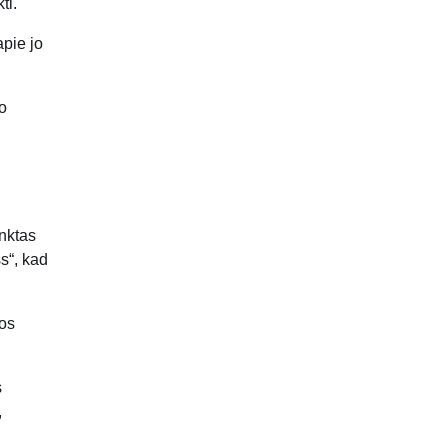
ti.
apie jo
o
enktas
s“, kad
ios
s
,