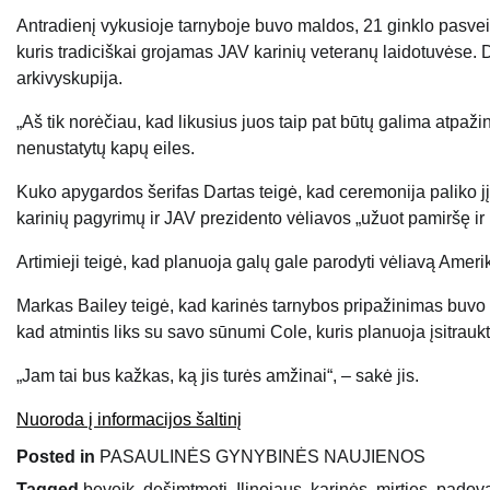
Antradienį vykusioje tarnyboje buvo maldos, 21 ginklo pasveik
kuris tradiciškai grojamas JAV karinių veteranų laidotuvėse. 
arkivyskupija.
„Aš tik norėčiau, kad likusius juos taip pat būtų galima atpaž
nenustatytų kapų eiles.
Kuko apygardos šerifas Dartas teigė, kad ceremonija paliko j
karinių pagyrimų ir JAV prezidento vėliavos „užuot pamiršę ir
Artimieji teigė, kad planuoja galų gale parodyti vėliavą Amer
Markas Bailey teigė, kad karinės tarnybos pripažinimas buvo y
kad atmintis liks su savo sūnumi Cole, kuris planuoja įsitraukt
„Jam tai bus kažkas, ką jis turės amžinai“, – sakė jis.
Nuoroda į informacijos šaltinį
Posted in
PASAULINĖS GYNYBINĖS NAUJIENOS
Tagged
beveik
,
dešimtmetį
,
Ilinojaus
,
karinės
,
mirties
,
padov