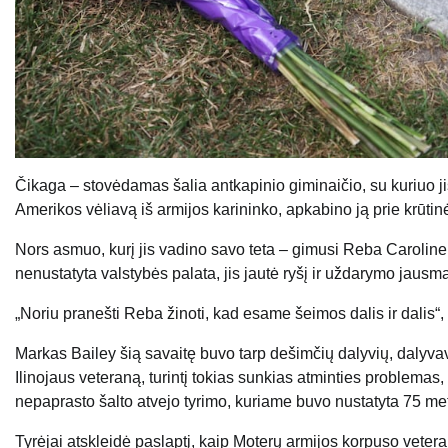
Čikaga – stovėdamas šalia antkapinio giminaičio, su kuriuo ji
Amerikos vėliavą iš armijos karininko, apkabino ją prie krūtin
Nors asmuo, kurį jis vadino savo teta – gimusi Reba Caroline
nenustatyta valstybės palata, jis jautė ryšį ir uždarymo jausm
„Noriu pranešti Reba žinoti, kad esame šeimos dalis ir dalis“, 
Markas Bailey šią savaitę buvo tarp dešimčių dalyvių, dalyva
Ilinojaus veteraną, turintį tokias sunkias atminties problema
nepaprasto šalto atvejo tyrimo, kuriame buvo nustatyta 75 m
Tyrėjai atskleidė paslaptį, kaip Moterų armijos korpuso vete