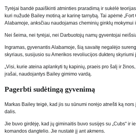
Tyrėjai bandė paaiškinti atminties praradimą ir sukėlė teorij
kuri nužudė Bailey motiną ar karinę tarnybą. Tai apėmė „Fort O
Alabamoje, anksčiau naudojamas cheminių ginklų mokymui ir k
Nei šeima, nei tyrėjai, nei Darbuotojų namų gyventojai neišsi
Ingramas, gyvenantis Alabamoje, šią savaitę negalėjo surengti
skyriaus, susijusio su Amerikos revoliucijos dukterų skyriumi 
„Visi, kurie ateina aplankyti tų kapinių, praeis pro šalį ir žin
įrašai, naudojantys Bailey gimimo vardą.
Pagerbti sudėtingą gyvenimą
Markas Bailey teigė, kad jis su sūnumi norėjo atnešti ką nors 
dalis.
Jie buvo girdėję, kad jų giminaitis buvo susijęs su „Cubs“ ir
komandos dangtelio. Jie nustatė jį ant akmens.