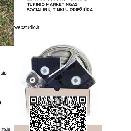
webstudio.lt
Kaip
ž
imais,