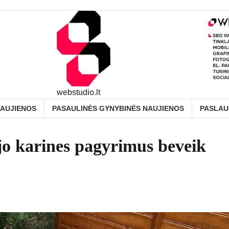
webstudio.lt
NAUJIENOS
PASAULINĖS GYNYBINĖS NAUJIENOS
PASLA
jo karines pagyrimus beveik