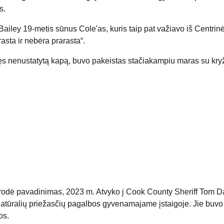
s.
Bailey 19-metis sūnus Cole'as, kuris taip pat važiavo iš Centrin
rasta ir nebėra prarasta“.
s nenustatytą kapą, buvo pakeistas stačiakampiu maras su kry
sirodė pavadinimas, 2023 m. Atvyko į Cook County Sheriff Tom D
 natūralių priežasčių pagalbos gyvenamajame įstaigoje. Jie buvo
os.