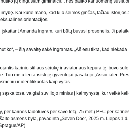
 nutiko jų dingusiam giminaičiui, nes paliko kariuomenę susituok
limybę. Kai kurie mano, kad kilo šeimos ginčas, tačiau istorijos 
seksualinės orientacijos.
 įskaitant Amanda Ingram, kuri būtų buvusi prosenelis. Ji palaik
s nutiko“, – šią savaitę sakė Ingramas. „Aš esu tikra, kad niekada
tis karinio stiliaus striukę ir aviatoriaus kepuraitę, buvo sul
e. Tuo metu ten apsistoję gyventojai pasakojo „Associated Pres
meniu ir identifikuotas kaip vyras.
sąskaitose, valgiai suviliojo minias į kaimynystę, kur veikė kel
y, per karines laidotuves per savo tetą, 75 metų PFC per karine
 šalto asmens byla, pavadinta „Seven Doe“, 2025 m. Liepos 1 d.
a Sprague/AP)