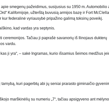
as apie smegenų pažeidimus, susijusius su 1950 m. Automobilio a
rd“ Kalifornijoje, užterštą buvusią armijos bazę ir Fort McClella
ur federalinė vyriausybė pripažino galimą toksinų poveikį.
aiškino, kad vardas yra septynis.
 ceremonijos. Tačiau ji paprašė savanorių iš Ilinojaus dukterų
jos vardu.
os, kas ji yra“, – sakė Ingramas, kurio išsamius šeimos medžius įe
į tarnybą, kuri pagerbtų abi jų seniai prarasto giminaičio gyven
 ieškojo marškinėlių su numeriu „7“, tačiau apsigyveno ant mėlyn