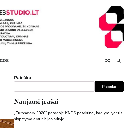
UGOS
Paieška
Paieška
Naujausi įrašai
„Eurosatory 2026“ parodoje KNDS patvirtina, kad yra lyderis
slapstymo amunicijos srityje