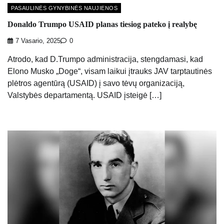
PASAULINĖS GYNYBINĖS NAUJIENOS
Donaldo Trumpo USAID planas tiesiog pateko į realybę
7 Vasario, 2025
0
Atrodo, kad D.Trumpo administracija, stengdamasi, kad
Elono Musko „Doge“, visam laikui įtrauks JAV tarptautinės
plėtros agentūrą (USAID) į savo tėvų organizaciją,
Valstybės departamentą. USAID įsteigė […]