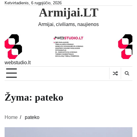
Skip
Ketvirtadienis, 6 rugpjūčio, 2026
Armijai.LT
to
content
Armijai, civiliams, naujienos
webstudio.lt
Žyma:
pateko
Home
pateko