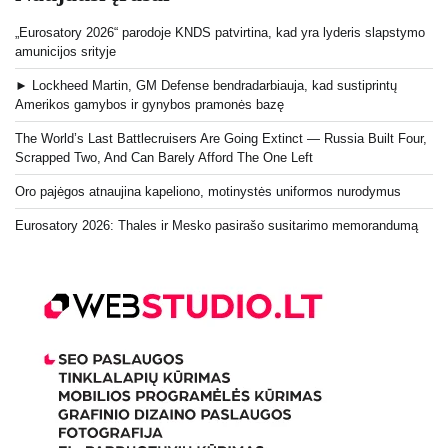
„Eurosatory 2026“ parodoje KNDS patvirtina, kad yra lyderis slapstymo
amunicijos srityje
► Lockheed Martin, GM Defense bendradarbiauja, kad sustiprintų
Amerikos gamybos ir gynybos pramonės bazę
The World’s Last Battlecruisers Are Going Extinct — Russia Built Four,
Scrapped Two, And Can Barely Afford The One Left
Oro pajėgos atnaujina kapeliono, motinystės uniformos nurodymus
Eurosatory 2026: Thales ir Mesko pasirašo susitarimo memorandumą