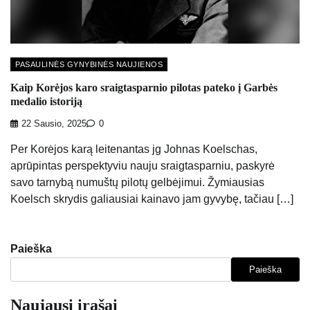
PASAULINĖS GYNYBINĖS NAUJIENOS
Kaip Korėjos karo sraigtasparnio pilotas pateko į Garbės
medalio istoriją
22 Sausio, 2025
0
Per Korėjos karą leitenantas jg Johnas Koelschas,
aprūpintas perspektyviu nauju sraigtasparniu, paskyrė
savo tarnybą numuštų pilotų gelbėjimui. Žymiausias
Koelsch skrydis galiausiai kainavo jam gyvybę, tačiau […]
Paieška
Paieška
Naujausi įrašai