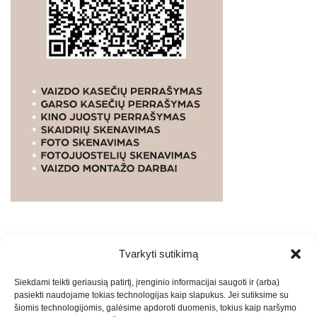
Tvarkyti sutikimą
WEBSTUDIO.LT
© SKAITMENINIO MARKETINGO
Siekdami teikti geriausią patirtį, įrenginio informacijai saugoti ir (arba)
PASLAUGOS. SEO tekstų rašymas, turinio kūrimas,
pasiekti naudojame tokias technologijas kaip slapukus. Jei sutiksime su
straipsnių rašymas ir talpinimas į mūsų valdomas
šiomis technologijomis, galėsime apdoroti duomenis, tokius kaip naršymo