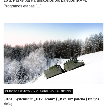
16 d. Paskelbta Karališkosios oro pajėgos (RAF).
Programos etapas […]
EUROPOS GYNYBININIO SAUGUMO NAUJIENOS
„BAE Systems“ ir „IDV Team“ į „BVS10“ pateko į Italijos
rinką