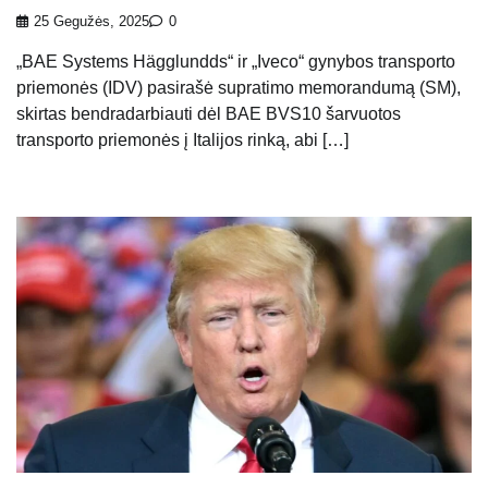
25 Gegužės, 2025
0
„BAE Systems Hägglundds“ ir „Iveco“ gynybos transporto
priemonės (IDV) pasirašė supratimo memorandumą (SM),
skirtas bendradarbiauti dėl BAE BVS10 šarvuotos
transporto priemonės į Italijos rinką, abi […]