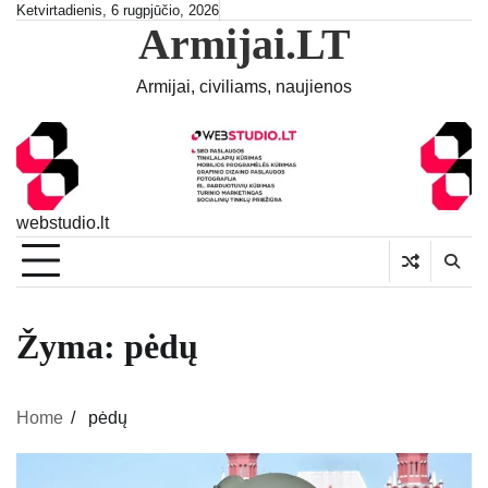
Skip
Ketvirtadienis, 6 rugpjūčio, 2026
Armijai.LT
to
content
Armijai, civiliams, naujienos
webstudio.lt
Žyma:
pėdų
Home
pėdų