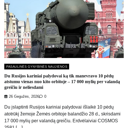
PASAULINĖS GYNYBINĖS NAUJIENOS
Du Rusijos kariniai palydovai ką tik manevravo 10 pėdų
atstumu vienas nuo kito orbitoje – 17 000 mylių per valandą
greičiu ir neliesdami
26 Gegužės, 2026
0
Du įslaptinti Rusijos kariniai palydovai išlaikė 10 pėdų
atotrūkį žemoje Žemės orbitoje balandžio 28 d., skrisdami
17 000 mylių per valandą greičiu. Erdvėlaiviai COSMOS
2581 […]