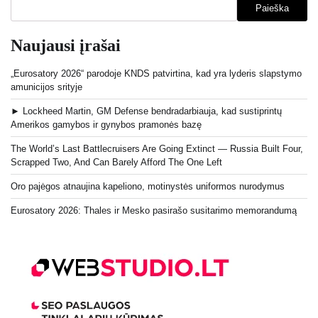
Paieška
Naujausi įrašai
„Eurosatory 2026“ parodoje KNDS patvirtina, kad yra lyderis slapstymo
amunicijos srityje
► Lockheed Martin, GM Defense bendradarbiauja, kad sustiprintų
Amerikos gamybos ir gynybos pramonės bazę
The World’s Last Battlecruisers Are Going Extinct — Russia Built Four,
Scrapped Two, And Can Barely Afford The One Left
Oro pajėgos atnaujina kapeliono, motinystės uniformos nurodymus
Eurosatory 2026: Thales ir Mesko pasirašo susitarimo memorandumą