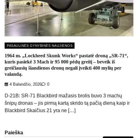
PASAULINĖS GYNYBINĖS NAUJIENOS
1964 m. „Lockheed Skunk Works“ pastatė droną „SR-71“,
kuris pasiekė 3 Mach ir 95 000 pėdų greitį – beveik iš
greičiausių šiandienos dronų negali įveikti 400 mylių per
valandą.
4 Balandžio, 2026
0
D-21B: SR-71 Blackbird mažasis brolis buvo 3 machų
šnipų dronas – jis pirmą kartą skrido tą pačią dieną kaip ir
Blackbird Skaičius 21 yra ne […]
Paieška