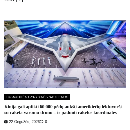
PASAULINĖS GYNYBINĖS NAUJIENOS
Kinija gali aptikti 60 000 pėdų aukštį amerikiečių lėktuvnešį
su raketa varomu dronu – ir paduoti raketos koordinates
22 Gegužės, 2026
0