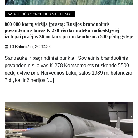
PASAULINĖS GYNYBINĖS NAUJIENOS
800 000 kartų viršija įprastą: Rusijos branduolinis
povandeninis laivas K-278 vis dar nuteka radioaktyvieji
izotopai praėjus 36 metams po nuskendusio 5 500 pėdų gylyje
19 Balandžio, 2026
0
Santrauka ir pagrindiniai punktai: Sovietinis branduolinis
povandeninis laivas K-278 Komsomolets nuskendo 5500
pėdų gylyje prie Norvegijos Lokių salos 1989 m. balandžio
7 d., kai inžinerijos […]