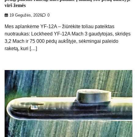
virš žemės
19 Gegužės, 2026
0
Mes aplankėme YF-12A – žiūrėkite toliau pateiktas
nuotraukas: Lockheed YF-12A Mach 3 gaudytojas, skridęs
3,2 Mach ir 75 000 pėdų aukštyje, sėkmingai paleido
raketą, kuri […]