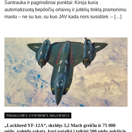
Santrauka ir pagrindiniai punktai: Kinija kuria
automatizuotą bepiločių orlaivių ir jutiklių tinklą pramoniniu
mastu – ne su tuo, su kuo JAV kada nors susidūrė. – […]
PASAULINĖS GYNYBINĖS NAUJIENOS
„Lockheed YF-12A“, skridęs 3,2 Mach greičiu ir 75 000
pėdų, paleido raketą, kuri pataikė į taikinį 500 pėdų aukštyje