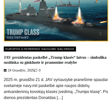
EUROPOS GYNYBININIO SAUGUMO NAUJIENOS
JAV prezidentas paskelbė „Trump klasės“ laivus – simbolika
susitinka su ginkluote ir pramonine realybe
24 Gruodžio, 2025
0
2025 m. gruodžio 21 d. JAV vyriausybė pranešime spaudai
svetainėje navy.mil paskelbė apie naujos didelių
antvandeninių kovotojų klasės įvedimą: „Trumpo klasę“. Po
dienos prezidentas Donaldas […]