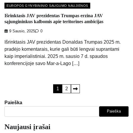
EUROPOS GYNYBININIO SAUGUMO NAUJIENOS
Išrinktasis JAV prezidentas Trumpas erzina JAV
sąjungininkus kalbomis apie teritorines ambicijas
9 Sausio, 2025
0
Išrinktasis JAV prezidentas Donaldas Trumpas 2025 m.
pradėjo komentarais, kurie gali būti lengvai suprantami
kaip imperialistiniai. 2025 m. sausio 7 d. spaudos
konferencijoje savo Mar-a-Lago […]
Įrašų
1
2
puslapiavimas
Paieška
Paieška
Naujausi įrašai