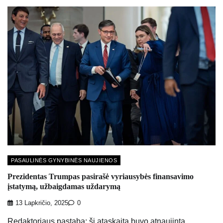
PASAULINĖS GYNYBINĖS NAUJIENOS
Prezidentas Trumpas pasirašė vyriausybės finansavimo
įstatymą, užbaigdamas uždarymą
13 Lapkričio, 2025
0
Redaktoriaus pastaba: ši ataskaita buvo atnaujinta.