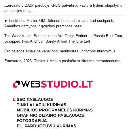
„Eurosatory 2026“ parodoje KNDS patvirtina, kad yra lyderis slapstymo
amunicijos srityje
► Lockheed Martin, GM Defense bendradarbiauja, kad sustiprintų
Amerikos gamybos ir gynybos pramonės bazę
The World’s Last Battlecruisers Are Going Extinct — Russia Built Four,
Scrapped Two, And Can Barely Afford The One Left
Oro pajėgos atnaujina kapeliono, motinystės uniformos nurodymus
Eurosatory 2026: Thales ir Mesko pasirašo susitarimo memorandumą