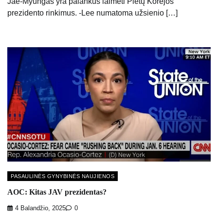
Jae-Myungas yra palankus laimėti Pietų Korėjos
prezidento rinkimus. -Lee numatoma užsienio […]
PASAULINĖS GYNYBINĖS NAUJIENOS
AOC: Kitas JAV prezidentas?
4 Balandžio, 2025
0