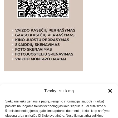
Tvarkyti sutikimą
WEBSTUDIO.LT
© SKAITMENINIO MARKETINGO
Siekdami teikti geriausią patirtį, įrenginio informacijai saugoti ir (arba)
PASLAUGOS. SEO tekstų rašymas, turinio kūrimas,
pasiekti naudojame tokias technologijas kaip slapukus. Jei sutiksime su
straipsnių rašymas ir talpinimas į mūsų valdomas
šiomis technologijomis, galėsime apdoroti duomenis, tokius kaip naršymo
svetaines.2026
Armijai.LT
Theme: Express News By
Adore
elgsena arba unikalūs ID šioje svetainėje. Nesutikimas arba sutikimo