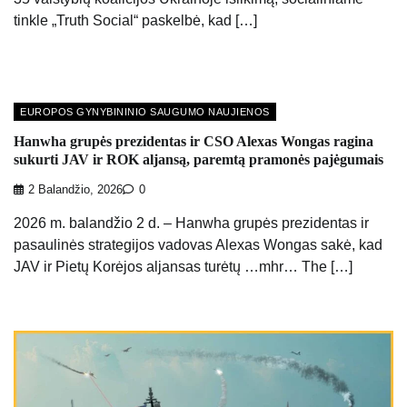
tinkle „Truth Social“ paskelbė, kad […]
EUROPOS GYNYBININIO SAUGUMO NAUJIENOS
Hanwha grupės prezidentas ir CSO Alexas Wongas ragina
sukurti JAV ir ROK aljansą, paremtą pramonės pajėgumais
2 Balandžio, 2026
0
2026 m. balandžio 2 d. – Hanwha grupės prezidentas ir
pasaulinės strategijos vadovas Alexas Wongas sakė, kad
JAV ir Pietų Korėjos aljansas turėtų …mhr… The […]