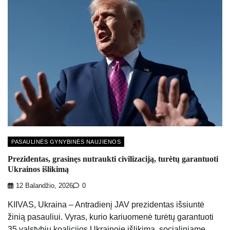
PASAULINĖS GYNYBINĖS NAUJIENOS
Prezidentas, grasinęs nutraukti civilizaciją, turėtų garantuoti
Ukrainos išlikimą
12 Balandžio, 2026
0
KIIVAS, Ukraina – Antradienį JAV prezidentas išsiuntė
žinią pasauliui. Vyras, kurio kariuomenė turėtų garantuoti
35 valstybių koalicijos Ukrainoje išlikimą, socialiniame