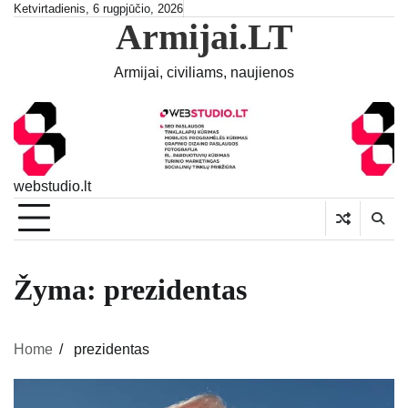
Skip
Ketvirtadienis, 6 rugpjūčio, 2026
Armijai.LT
to
content
Armijai, civiliams, naujienos
webstudio.lt
Žyma:
prezidentas
Home
prezidentas