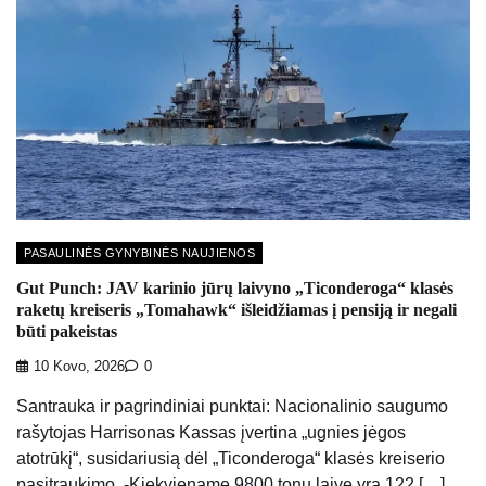
PASAULINĖS GYNYBINĖS NAUJIENOS
Gut Punch: JAV karinio jūrų laivyno „Ticonderoga“ klasės
raketų kreiseris „Tomahawk“ išleidžiamas į pensiją ir negali
būti pakeistas
10 Kovo, 2026
0
Santrauka ir pagrindiniai punktai: Nacionalinio saugumo
rašytojas Harrisonas Kassas įvertina „ugnies jėgos
atotrūkį“, susidariusią dėl „Ticonderoga“ klasės kreiserio
pasitraukimo. -Kiekviename 9800 tonų laive yra 122 […]