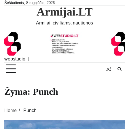
Skip
Šeštadienis, 8 rugpjūčio, 2026
Armijai.LT
to
content
Armijai, civiliams, naujienos
webstudio.lt
Žyma:
Punch
Home
Punch