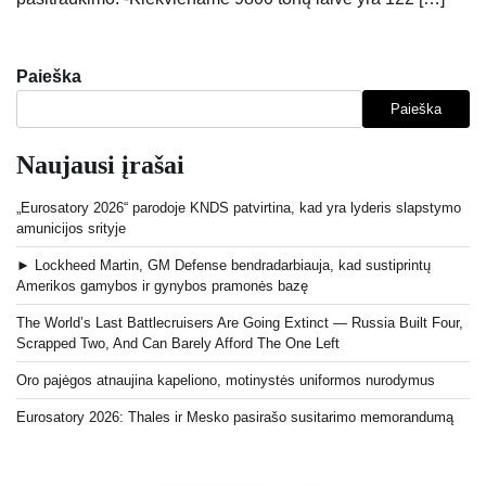
Paieška
Paieška
Naujausi įrašai
„Eurosatory 2026“ parodoje KNDS patvirtina, kad yra lyderis slapstymo
amunicijos srityje
► Lockheed Martin, GM Defense bendradarbiauja, kad sustiprintų
Amerikos gamybos ir gynybos pramonės bazę
The World’s Last Battlecruisers Are Going Extinct — Russia Built Four,
Scrapped Two, And Can Barely Afford The One Left
Oro pajėgos atnaujina kapeliono, motinystės uniformos nurodymus
Eurosatory 2026: Thales ir Mesko pasirašo susitarimo memorandumą