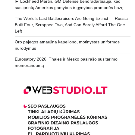
► Lockheed Martin, GM Defense bendradarbiauja, kad
sustiprintų Amerikos gamybos ir gynybos pramonės bazę
The World’s Last Battlecruisers Are Going Extinct — Russia
Built Four, Scrapped Two, And Can Barely Afford The One
Left
Oro pajėgos atnaujina kapeliono, motinystės uniformos
nurodymus
Eurosatory 2026: Thales ir Mesko pasirašo susitarimo
memorandumą