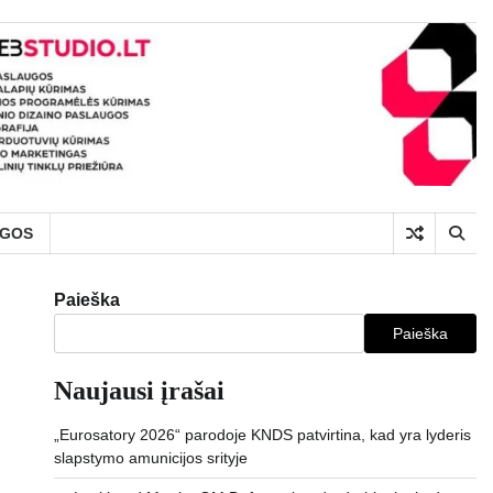
UGOS
Paieška
Paieška
Naujausi įrašai
„Eurosatory 2026“ parodoje KNDS patvirtina, kad yra lyderis
slapstymo amunicijos srityje