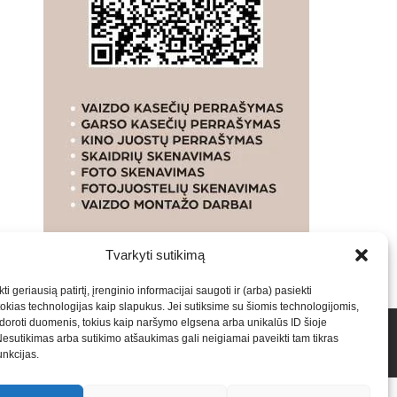
Tvarkyti sutikimą
ti geriausią patirtį, įrenginio informacijai saugoti ir (arba) pasiekti
kias technologijas kaip slapukus. Jei sutiksime su šiomis technologijomis,
oroti duomenis, tokius kaip naršymo elgsena arba unikalūs ID šioje
talpinimas į mūsų valdomas svetaines.2026
Armijai.LT
Nesutikimas arba sutikimo atšaukimas gali neigiamai paveikti tam tikras
funkcijas.