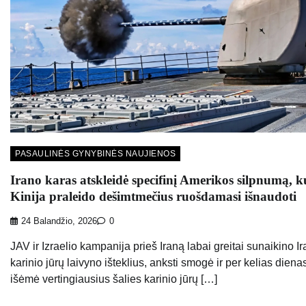
PASAULINĖS GYNYBINĖS NAUJIENOS
Irano karas atskleidė specifinį Amerikos silpnumą, k
Kinija praleido dešimtmečius ruošdamasi išnaudoti
24 Balandžio, 2026
0
JAV ir Izraelio kampanija prieš Iraną labai greitai sunaikino I
karinio jūrų laivyno išteklius, anksti smogė ir per kelias diena
išėmė vertingiausius šalies karinio jūrų […]