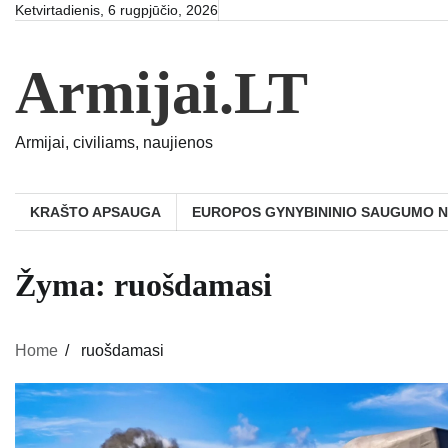
Skip
Ketvirtadienis, 6 rugpjūčio, 2026
to
content
Armijai.LT
Armijai, civiliams, naujienos
KRAŠTO APSAUGA
EUROPOS GYNYBININIO SAUGUMO 
Žyma:
ruošdamasi
Home
ruošdamasi