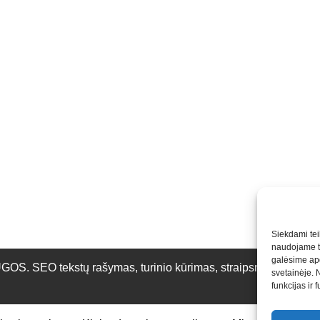
Siekdami teik
naudojame to
galėsime apd
O tekstų rašymas, turinio kūrimas, straipsnių rašymas ir 
svetainėje. 
funkcijas ir 