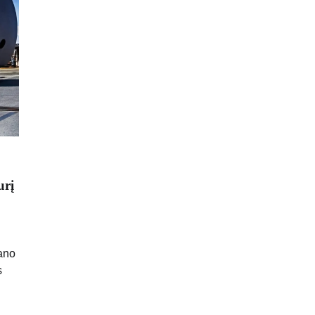
urį
rano
s