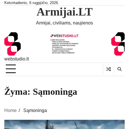
Skip
Ketvirtadienis, 6 rugpjūčio, 2026
Armijai.LT
to
content
Armijai, civiliams, naujienos
webstudio.lt
Žyma:
Sąmoninga
Home
Sąmoninga