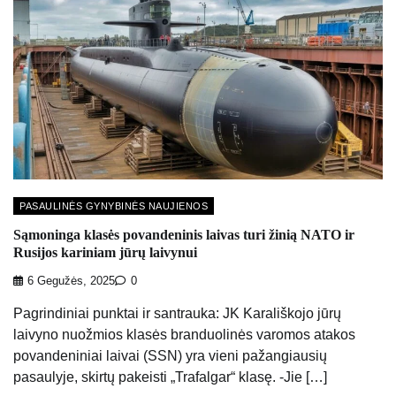
PASAULINĖS GYNYBINĖS NAUJIENOS
Sąmoninga klasės povandeninis laivas turi žinią NATO ir
Rusijos kariniam jūrų laivynui
6 Gegužės, 2025
0
Pagrindiniai punktai ir santrauka: JK Karališkojo jūrų
laivyno nuožmios klasės branduolinės varomos atakos
povandeniniai laivai (SSN) yra vieni pažangiausių
pasaulyje, skirtų pakeisti „Trafalgar“ klasę. -Jie […]