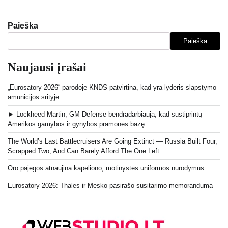
Paieška
Paieška
Naujausi įrašai
„Eurosatory 2026“ parodoje KNDS patvirtina, kad yra lyderis slapstymo
amunicijos srityje
► Lockheed Martin, GM Defense bendradarbiauja, kad sustiprintų
Amerikos gamybos ir gynybos pramonės bazę
The World’s Last Battlecruisers Are Going Extinct — Russia Built Four,
Scrapped Two, And Can Barely Afford The One Left
Oro pajėgos atnaujina kapeliono, motinystės uniformos nurodymus
Eurosatory 2026: Thales ir Mesko pasirašo susitarimo memorandumą