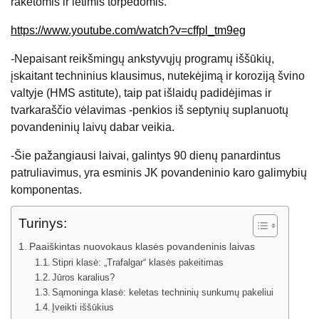
raketomis ir ietimis torpedomis.
https://www.youtube.com/watch?v=cffpl_tm9eg
-Nepaisant reikšmingų ankstyvųjų programų iššūkių,
įskaitant techninius klausimus, nutekėjimą ir koroziją švino
valtyje (HMS astitute), taip pat išlaidų padidėjimas ir
tvarkaraščio vėlavimas -penkios iš septynių suplanuotų
povandeninių laivų dabar veikia.
-Šie pažangiausi laivai, galintys 90 dienų panardintus
patruliavimus, yra esminis JK povandeninio karo galimybių
komponentas.
Turinys:
Paaiškintas nuovokaus klasės povandeninis laivas
Stipri klasė: „Trafalgar“ klasės pakeitimas
Jūros karalius?
Sąmoninga klasė: keletas techninių sunkumų pakeliui
Įveikti iššūkius