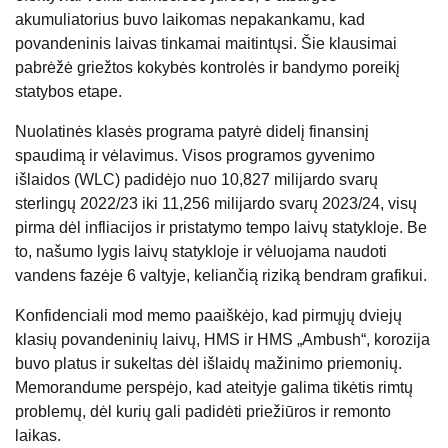
akumuliatorius buvo laikomas nepakankamu, kad
povandeninis laivas tinkamai maitintųsi. Šie klausimai
pabrėžė griežtos kokybės kontrolės ir bandymo poreikį
statybos etape.
Nuolatinės klasės programa patyrė didelį finansinį
spaudimą ir vėlavimus. Visos programos gyvenimo
išlaidos (WLC) padidėjo nuo 10,827 milijardo svarų
sterlingų 2022/23 iki 11,256 milijardo svarų 2023/24, visų
pirma dėl infliacijos ir pristatymo tempo laivų statykloje. Be
to, našumo lygis laivų statykloje ir vėluojama naudoti
vandens fazėje 6 valtyje, keliančią riziką bendram grafikui.
Konfidenciali mod memo paaiškėjo, kad pirmųjų dviejų
klasių povandeninių laivų, HMS ir HMS „Ambush“, korozija
buvo platus ir sukeltas dėl išlaidų mažinimo priemonių.
Memorandume perspėjo, kad ateityje galima tikėtis rimtų
problemų, dėl kurių gali padidėti priežiūros ir remonto
laikas.