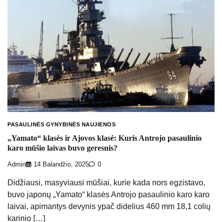
PASAULINĖS GYNYBINĖS NAUJIENOS
„Yamato“ klasės ir Ajovos klasė: Kuris Antrojo pasaulinio
karo mūšio laivas buvo geresnis?
Admin
14 Balandžio, 2025
0
Didžiausi, masyviausi mūšiai, kurie kada nors egzistavo,
buvo japonų „Yamato“ klasės Antrojo pasaulinio karo karo
laivai, apimantys devynis ypač didelius 460 mm 18,1 colių
karinio […]