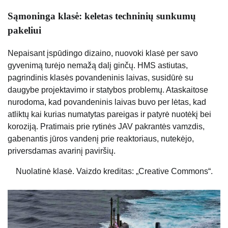
Sąmoninga klasė: keletas techninių sunkumų
pakeliui
Nepaisant įspūdingo dizaino, nuovoki klasė per savo
gyvenimą turėjo nemažą dalį ginčų. HMS astiutas,
pagrindinis klasės povandeninis laivas, susidūrė su
daugybe projektavimo ir statybos problemų. Ataskaitose
nurodoma, kad povandeninis laivas buvo per lėtas, kad
atliktų kai kurias numatytas pareigas ir patyrė nuotėkį bei
koroziją. Pratimais prie rytinės JAV pakrantės vamzdis,
gabenantis jūros vandenį prie reaktoriaus, nutekėjo,
priversdamas avarinį paviršių.
Nuolatinė klasė. Vaizdo kreditas: „Creative Commons“.