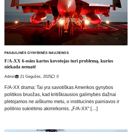
PASAULINĖS GYNYBINĖS NAUJIENOS
F/A-XX 6-osios kartos kovotojas turi problemą, kurios
niekada nematė
Admin
21 Gegužės, 2025
0
F/A-XX drama: Tai yra savotiškas Amerikos gynybos
politikos bruožas, kad kritiškiausios galimybės dažnai
plėtojamos ne aiškumo metu, o institucinės painiavos ir
politinio sukrėtimo akimirkomis. „F/A-XX“ […]