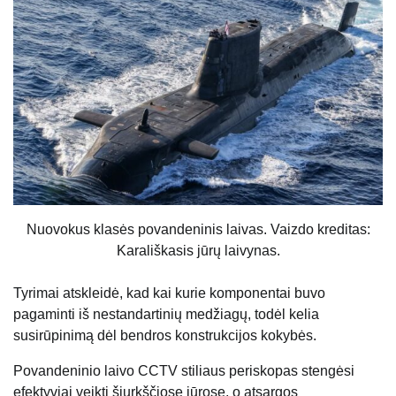
Nuovokus klasės povandeninis laivas. Vaizdo kreditas:
Karališkasis jūrų laivynas.
Tyrimai atskleidė, kad kai kurie komponentai buvo
pagaminti iš nestandartinių medžiagų, todėl kelia
susirūpinimą dėl bendros konstrukcijos kokybės.
Povandeninio laivo CCTV stiliaus periskopas stengėsi
efektyviai veikti šiurkščiose jūrose, o atsargos