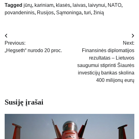
Tagged
jūrų
,
kariniam
,
klasės
,
laivas
,
laivynui
,
NATO
,
povandeninis
,
Rusijos
,
Sąmoninga
,
turi
,
žinią
Navigacija
Previous:
Next:
tarp
„Hegseth“ nurodo 20 proc.
Finansinės diplomatijos
rezultatas – Lietuvos
įrašų
saugumui stiprinti Šiaurės
investicijų bankas skolina
400 milijonų eurų
Susiję įrašai