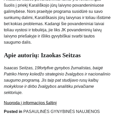
šuolis į priekį Karališkojo jūrų laivyno povandeniniuose
galimybėse. Nors praeityje programa susidūrė su savo
sunkumų dalimi, Karališkasis jūrų laivynas ir toliau išstūmė
bet kokias problemas. Kadangi šie povandeniniai laivai
toliau vystosi ir tobulėja, jie liks JK povandeninių laivų
laivyno priešakyje ir išliks gyvybiškai svarbi tautos
saugumo dalis.
Apie autorių: Izaokas Seitzas
Isaacas Seitzas, 19fortyfive gynybos žurnalistas, baigė
Patriko Henry koledžo strateginio žvalgybos ir nacionalinio
saugumo programą. Jis taip pat studijavo rusų kalbų
mokyklose ir dirbo žvalgybos analitiku privačiame
sektoriuje.
Nuoroda į informacijos šaltinį
Posted in
PASAULINĖS GYNYBINĖS NAUJIENOS