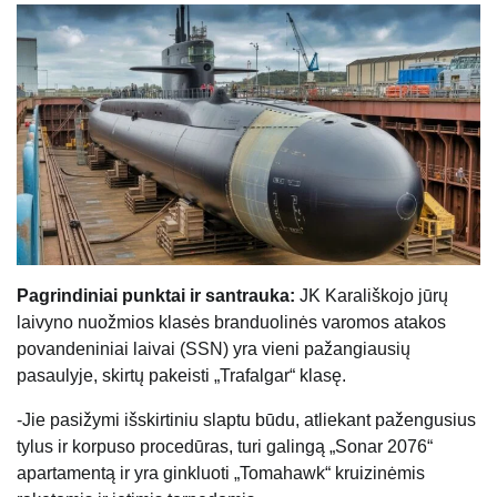
Pagrindiniai punktai ir santrauka:
JK Karališkojo jūrų
laivyno nuožmios klasės branduolinės varomos atakos
povandeniniai laivai (SSN) yra vieni pažangiausių
pasaulyje, skirtų pakeisti „Trafalgar“ klasę.
-Jie pasižymi išskirtiniu slaptu būdu, atliekant pažengusius
tylus ir korpuso procedūras, turi galingą „Sonar 2076“
apartamentą ir yra ginkluoti „Tomahawk“ kruizinėmis