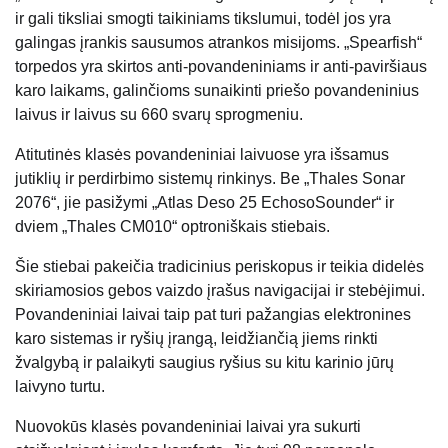
ir gali tiksliai smogti taikiniams tikslumui, todėl jos yra
galingas įrankis sausumos atrankos misijoms. „Spearfish“
torpedos yra skirtos anti-povandeniniams ir anti-paviršiaus
karo laikams, galinčioms sunaikinti priešo povandeninius
laivus ir laivus su 660 svarų sprogmeniu.
Atitutinės klasės povandeniniai laivuose yra išsamus
jutiklių ir perdirbimo sistemų rinkinys. Be „Thales Sonar
2076“, jie pasižymi „Atlas Deso 25 EchosoSounder“ ir
dviem „Thales CM010“ optroniškais stiebais.
Šie stiebai pakeičia tradicinius periskopus ir teikia didelės
skiriamosios gebos vaizdo įrašus navigacijai ir stebėjimui.
Povandeniniai laivai taip pat turi pažangias elektronines
karo sistemas ir ryšių įrangą, leidžiančią jiems rinkti
žvalgybą ir palaikyti saugius ryšius su kitu karinio jūrų
laivyno turtu.
Nuovokūs klasės povandeniniai laivai yra sukurti