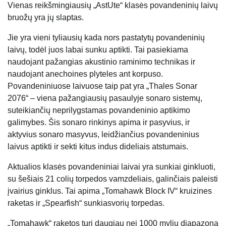
Vienas reikšmingiausių „AstUte“ klasės povandeninių laivų
bruožų yra jų slaptas.
Jie yra vieni tyliausių kada nors pastatytų povandeninių
laivų, todėl juos labai sunku aptikti. Tai pasiekiama
naudojant pažangias akustinio raminimo technikas ir
naudojant anechoines plyteles ant korpuso.
Povandeniniuose laivuose taip pat yra „Thales Sonar
2076“ – viena pažangiausių pasaulyje sonaro sistemų,
suteikiančių neprilygstamas povandeninio aptikimo
galimybes. Šis sonaro rinkinys apima ir pasyvius, ir
aktyvius sonaro masyvus, leidžiančius povandeninius
laivus aptikti ir sekti kitus indus dideliais atstumais.
Aktualios klasės povandeniniai laivai yra sunkiai ginkluoti,
su šešiais 21 colių torpedos vamzdeliais, galinčiais paleisti
įvairius ginklus. Tai apima „Tomahawk Block IV“ kruizines
raketas ir „Spearfish“ sunkiasvorių torpedas.
„Tomahawk“ raketos turi daugiau nei 1000 mylių diapazoną