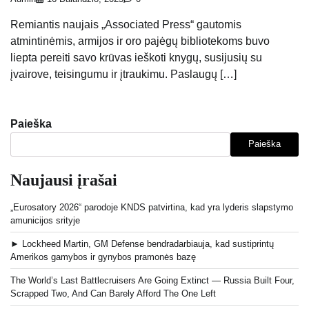
Remiantis naujais „Associated Press“ gautomis
atmintinėmis, armijos ir oro pajėgų bibliotekoms buvo
liepta pereiti savo krūvas ieškoti knygų, susijusių su
įvairove, teisingumu ir įtraukimu. Paslaugų […]
Paieška
Paieška
Naujausi įrašai
„Eurosatory 2026“ parodoje KNDS patvirtina, kad yra lyderis slapstymo
amunicijos srityje
► Lockheed Martin, GM Defense bendradarbiauja, kad sustiprintų
Amerikos gamybos ir gynybos pramonės bazę
The World’s Last Battlecruisers Are Going Extinct — Russia Built Four,
Scrapped Two, And Can Barely Afford The One Left