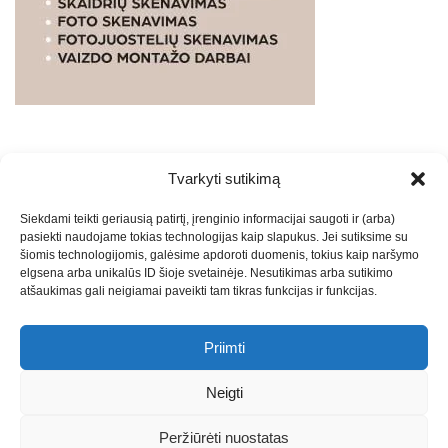
Tvarkyti sutikimą
WEBSTUDIO.LT
© SKAITMENINIO MARKETINGO
Siekdami teikti geriausią patirtį, įrenginio informacijai saugoti ir (arba)
PASLAUGOS. SEO tekstų rašymas, turinio kūrimas,
pasiekti naudojame tokias technologijas kaip slapukus. Jei sutiksime su
straipsnių rašymas ir talpinimas į mūsų valdomas
šiomis technologijomis, galėsime apdoroti duomenis, tokius kaip naršymo
svetaines.2026
Armijai.LT
Theme: Express News By
Adore
elgsena arba unikalūs ID šioje svetainėje. Nesutikimas arba sutikimo
atšaukimas gali neigiamai paveikti tam tikras funkcijas ir funkcijas.
Themes
.
Priimti
Draugai: -
Marketingo agentūra
-
Teisinės
konsultacijos
-
Skaidrių skenavimas
-
Klaipedos miesto
Neigti
naujienos
-
Miesto naujienos
-
Saulius Narbutas
-
Įvaizdžio
kūrimas
-
Veidoskaita
-
Teniso treniruotės
- Pranešimai spaudai
Peržiūrėti nuostatas