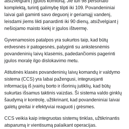
atsižvelgiant į įgulos komfortą. Jie turi 98 personalo
komplektą, turintį galimybę tilpti iki 109. Povandeniniai
laivai gali gaminti savo deguonį ir geriamąjį vandenį,
leisdami jiems likti panardinti iki 90 dienų, atsižvelgiant į
nešiojamo maisto kiekį ir įgulos ištvermę.
Gyvenamosios patalpos yra sukurtos taip, kad būtų
erdvesnės ir patogesnės, palyginti su ankstesnėmis
povandeninių laivų klasėmis, padedančiomis pagerinti
įgulos moralę ilgo dislokavimo metu.
Atitutinės klasės povandeninių laivų komandų ir valdymo
sistema (CCS) yra labai pažengusi, integruojanti
informaciją iš įvairių borto ir išorinių jutiklių, kad būtų
sukurtas išsamus taktinis vaizdas. Ši sistema valdo ginklų
šaudymą ir kontrolę, užtikrinant, kad povandeniniai laivai
galėtų greitai ir efektyviai reaguoti į grėsmes.
CCS veikia kaip integruotas sistemų tinklas, užtikrinantis
atsparumą ir vientisumą palaikant operacijas.