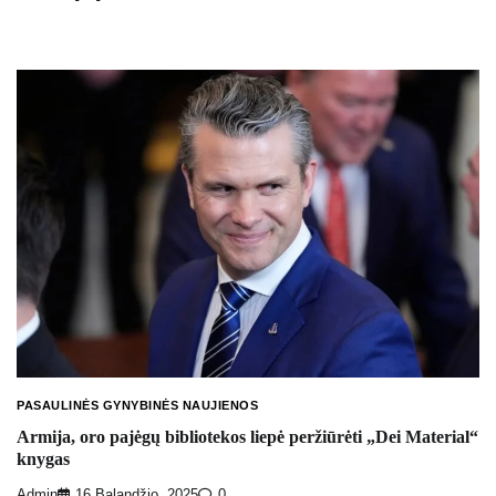
PASAULINĖS GYNYBINĖS NAUJIENOS
Armija, oro pajėgų bibliotekos liepė peržiūrėti „Dei Material“
knygas
Admin
16 Balandžio, 2025
0