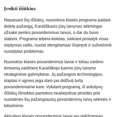
Įveikti iššūkius
Nepaisant šių iššūkių, nuovokios klasės programa padarė
didelę pažangą. Karališkasis jūrų laivynas sėkmingai
užsakė penkis povandeninius laivus, o dar du buvo
statomi. Programa tebėra keletas, siekiant pristatyti visas
septynias valtis, nuolat stengdamasi išspręsti ir sušvelninti
nustatytas problemas.
Nuovokūs klasės povandeniniai laivai ir toliau vaidino
lemiamą vaidmenį Karališkojo karinio jūrų laivyno
strateginėse galimybėse. Jų pažangios technologijos,
slaptas ir ugnies jėga daro jas didžiulį turtą
povandeniniame kare. Vykdant programą, iš ankstyvų
iššūkių išmoktos pamokos neabejotinai prisidės prie
nuolatinės šių pažangiausių povandeninių laivų sėkmės ir
tobulinimo.
Aktualios klasės povandeniniai laivai yra reikšmingas