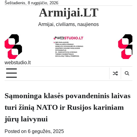
Skip
Šeštadienis, 8 rugpjūčio, 2026
Armijai.LT
to
content
Armijai, civiliams, naujienos
webstudio.lt
Sąmoninga klasės povandeninis laivas
turi žinią NATO ir Rusijos kariniam
jūrų laivynui
Posted on
6 gegužės, 2025