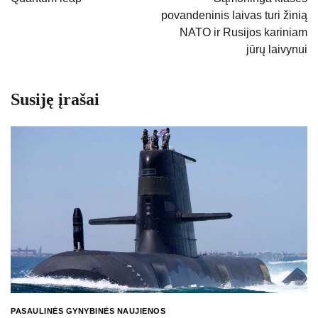
povandeninis laivas turi žinią
įrašų
NATO ir Rusijos kariniam
jūrų laivynui
Susiję įrašai
PASAULINĖS GYNYBINĖS NAUJIENOS