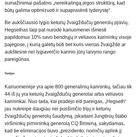
sumažinimai pašalins „nereikalingą jėgos struktūrą, kad
būtų galima optimizuoti ir supaprastinti lyderystę“.
Be aukščiausio lygio keturių žvaigždučių generolų pjūvių,
Hegsethas taip pat nurodė kariuomenei išmesti
papildomus 10% savo bendrųjų ir vėliavos karininkų visoje
pajėgose, į kurią galėtų būti bet kuris vienas žvaigždė ar
aukštesnė nei lygiaverčio karinio jūrų laivyno rango
pareigūnas.
Susijęs
Kariuomenėje yra apie 800 generalinių karininkų, tačiau tik
44 iš jų yra keturių žvaigždučių generolai arba vėliavos
karininkai. Nuo tada, kai pradėjo eiti pareigas, „Hegseth“
jau nukreipė daugiau nei pusšimčio trijų ir keturių
žvaigždučių generolų šaudymą, įskaitant Jungtinių štabo
viršininkų pirmininką generolą CQ Browną, sakydamas,
kad tie eliminacijos buvo „prezidento, norinčių aplink jį