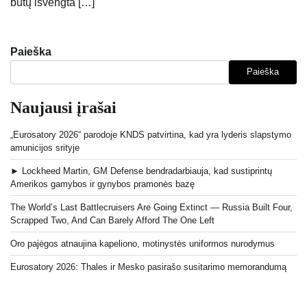
būtų išvengta […]
Paieška
Paieška
Naujausi įrašai
„Eurosatory 2026“ parodoje KNDS patvirtina, kad yra lyderis slapstymo
amunicijos srityje
► Lockheed Martin, GM Defense bendradarbiauja, kad sustiprintų
Amerikos gamybos ir gynybos pramonės bazę
The World’s Last Battlecruisers Are Going Extinct — Russia Built Four,
Scrapped Two, And Can Barely Afford The One Left
Oro pajėgos atnaujina kapeliono, motinystės uniformos nurodymus
Eurosatory 2026: Thales ir Mesko pasirašo susitarimo memorandumą