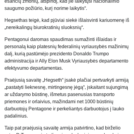
esančių žmonių, atspindį, kad jie laikytųsi nacionalinio
saugumo požiūrio, kurį norime laikytis“.
Hegsethas teigė, kad pjūviai siekė išlaisvinti kariuomenę iš
„nereikalingų biurokratinių sluoksnių“.
Pentagonui daromas spaudimas sumažinti išlaidas ir
personalą kaip platesnių federalinių vyriausybės mažinimų
dalį, kurią pastūmėjo prezidento Donaldo Trumpo
administracija ir Ally Elon Musk Vyriausybės departamento
efektyvumo departamentas.
Praėjusią savaitę „Hegseth“ įsakė plačiai pertvarkyti armiją
„pastatyti lieknesnę, mirtingesnę jėgą“, įskaitant sujungimą
ar uždarymo būstinę, išmetus pasenusias transporto
priemones ir orlaivius, mažindami net 1000 būstinių
darbuotojų Pentagone ir perkeliantys darbuotojus į lauko
padalinius.
Taip pat praėjusią savaitę armija patvirtino, kad birželio