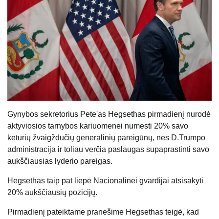
Gynybos sekretorius Pete'as Hegsethas pirmadienį nurodė
aktyviosios tarnybos kariuomenei numesti 20% savo
keturių žvaigždučių generalinių pareigūnų, nes D.Trumpo
administracija ir toliau verčia paslaugas supaprastinti savo
aukščiausias lyderio pareigas.
Hegsethas taip pat liepė Nacionalinei gvardijai atsisakyti
20% aukščiausių pozicijų.
Pirmadienį pateiktame pranešime Hegsethas teigė, kad