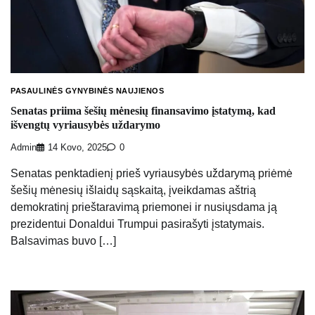
PASAULINĖS GYNYBINĖS NAUJIENOS
Senatas priima šešių mėnesių finansavimo įstatymą, kad
išvengtų vyriausybės uždarymo
Admin
14 Kovo, 2025
0
Senatas penktadienį prieš vyriausybės uždarymą priėmė
šešių mėnesių išlaidų sąskaitą, įveikdamas aštrią
demokratinį prieštaravimą priemonei ir nusiųsdama ją
prezidentui Donaldui Trumpui pasirašyti įstatymais.
Balsavimas buvo […]