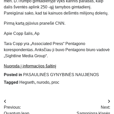
mėn. D.Trumpo gimtadienyje vyks karinis paradas, kaip
dalis šventės aplink 250 -ąjį tarnybos gimtadienį.
Pareigūnai sako, kad tai kainuos dešimtis milijonų dolerių.
Pirmą kartą pjūvius pranešė CNN.
Apie
Copp šalis, Ap
Tara Copp yra „Associated Press“ Pentagono
korespondentas. Anksčiau ji buvo Pentagono biuro vadovė
„Sightline Media Group“.
Nuoroda į informacijos šaltinį
Posted in
PASAULINĖS GYNYBINĖS NAUJIENOS
Tagged
Hegseth
,
nurodo
,
proc
Navigacija
Previous:
Next:
tarp
Quantum leap
Sąmoninga klasės